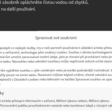
ště zásobník opláchněte čistou vodou od zbytků,
na další používání.
hromadit nečistoty a plísně, které se mohou
Spravovat své soukromí
rovali usazování vodního kamene a nepříjemných
ste ji pravidelně čistit. Můžete zvolit přírodní
oskytli co nejlepší služby, my a naši partneři používáme k ukládání a/nebo příst
m o zařízeních, technologie jako soubory cookies. Souhlas s těmito technologiem
nebo ty chemické, ty se však příliš
tnerům umožní zpracovávat osobní údaje, jako je chování při procházení nebo j
ištění a odvápnění vnitřku pračky je nalít do
to webu. Nesouhlas nebo odvolání souhlasu může nepříznivě ovlivnit určité vlastn
otravinářského octa a přidat 2 plná balení
 níže vyjádřete souhlas s výše uvedeným nebo proveďte podrobnější rozhodnutí. 
zapnout pračku pro úplné vyprání na nejvyšší
žity pouze na tomto webu. Nastavení můžete kdykoli změnit, včetně odvolání so
epínačů v Zásadách cookies nebo kliknutím na tlačítko Spravovat souhlas ve spod
.
iky
 a/nebo přístup k informacím v zařízení, Měření výkonu reklam, Měření výkonu
Porozumění publiku prostřednictvím statistik nebo kombinací údajů z různých zdr