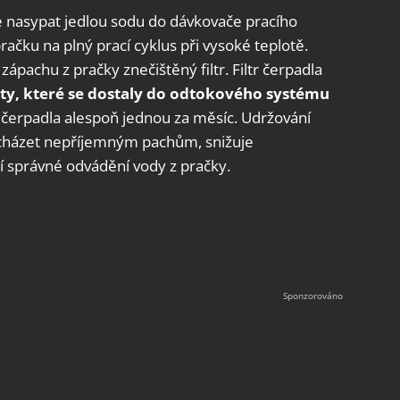
e nasypat jedlou sodu do dávkovače pracího
pračku na plný prací cyklus při vysoké teplotě.
ápachu z pračky znečištěný filtr. Filtr čerpadla
ty,
které se dostaly do odtokového systému
ltr čerpadla alespoň jednou za měsíc. Udržování
edcházet nepříjemným pachům, snižuje
tí správné odvádění vody z pračky.