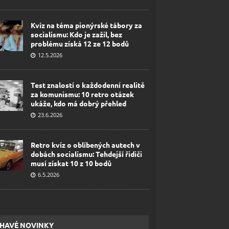
Kvíz na téma pionýrské tábory za
socialismu: Kdo je zažil, bez
problému získá 12 ze 12 bodů
12.5.2026
Test znalostí o každodenní realitě
za komunismu: 10 retro otázek
ukáže, kdo má dobrý přehled
23.6.2026
Retro kvíz o oblíbených autech v
dobách socialismu: Tehdejší řidiči
musí získat 10 z 10 bodů
6.5.2026
HAVÉ NOVINKY