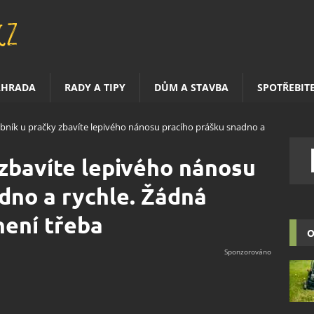
AHRADA
RADY A TIPY
DŮM A STAVBA
SPOTŘEBIT
bník u pračky zbavíte lepivého nánosu pracího prášku snadno a
zbavíte lepivého nánosu
dno a rychle. Žádná
není třeba
O