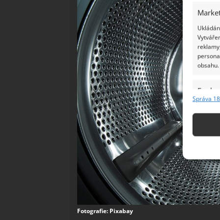
Market
Ukládání
Vytvářen
reklamy,
persona
obsahu.
Funkc
Správa 18
Přiřazov
Identifi
Použív
základ
Zajišt
odstra
Ukládá
Fotografie: Pixabay