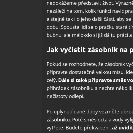
nedokážeme představit život. Výrazně 
nezáleží na tom, kolik funkcí navíc p
a stejně tak i o jeho další části, aby s
dobu. Spousta lidí se o pračku stará 
bubnu, ale málokdo si již dá tu práci a 
Jak vyčistit zásobník na 
Pokud se rozhodnete, že zásobník vyči
připravte dostatečně velkou mísu, ide
celý.
Dále si také připravte směs v
přihrádek zásobníku a nechte několik 
nečistoty odlepí.
Po uplynutí dané doby vezměte ubrou
zásobníku. Poté směs octa a vody vyl
vytřete. Budete překvapeni,
až uvidít