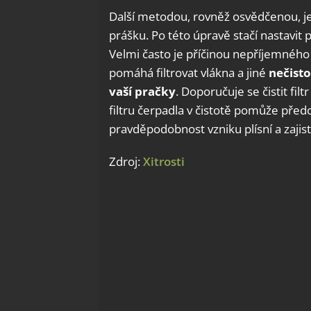
Další metodou, rovněž osvědčenou, j
prášku. Po této úpravě stačí nastavit 
Velmi často je příčinou nepříjemného z
pomáhá filtrovat vlákna a jiné
nečisto
vaší pračky
. Doporučuje se čistit fi
filtru čerpadla v čistotě pomůže př
pravděpodobnost vzniku plísní a zajis
Zdroj:
Xitrosti