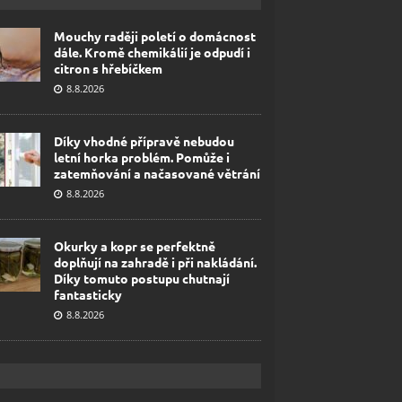
Mouchy raději poletí o domácnost
dále. Kromě chemikálií je odpudí i
citron s hřebíčkem
8.8.2026
Díky vhodné přípravě nebudou
letní horka problém. Pomůže i
zatemňování a načasované větrání
8.8.2026
Okurky a kopr se perfektně
doplňují na zahradě i při nakládání.
Díky tomuto postupu chutnají
fantasticky
8.8.2026