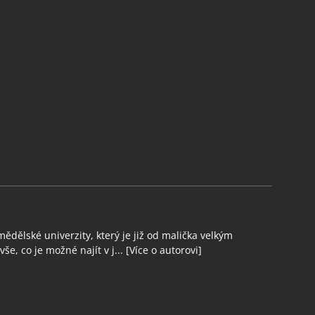
ědělské univerzity, který je již od malička velkým
še, co je možné najít v j...
[Více o autorovi]