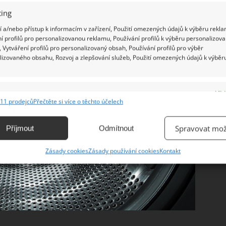
ing
 a/nebo přístup k informacím v zařízení, Použití omezených údajů k výběru rekla
í profilů pro personalizovanou reklamu, Používání profilů k výběru personalizov
 Vytváření profilů pro personalizovaný obsah, Používání profilů pro výběr
lizovaného obsahu, Rozvoj a zlepšování služeb, Použití omezených údajů k výběr
e
Vžd
11 prodejců
Přečtěte si více o těchto účelech
ání a kombinování údajů z jiných zdrojů údajů, Propojení různých zařízení,
kace zařízení na základě automaticky přenášených informací.
Spravovat mož
Příjmout
Odmítnout
ání přesných údajů o zeměpisné poloze, Identifikace zařízení na
Zásady cookies
Zásady používání cookies
Kontakt
ě aktivně vyžádaných informací.
ění bezpečnosti, předcházení a zjišťování podvodů a
ňování chyb, Poskytování a zobrazování reklamy a obsahu,
Vžd
ní a sdělování voleb ochrany osobních údajů.