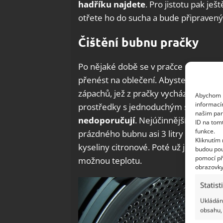
hadříku najdete
. Pro jistotu pak je
otřete ho do sucha a bude připravený 
Čištění bubnu pračky
Po nějaké době se v pračce mohou na
přenést na oblečení. Abyste se vyva
zápachů, jež z pračky vycházejí, měli by
Abychom p
informací
prostředky s jednoduchým složením,
našim par
nedoporučují
. Nejúčinnější způsob č
ID na tom
funkce.
prázdného bubnu asi 3 litry běžného p
Kliknutím
kyseliny citronové. Poté už jen stačí 
budou pou
pomocí př
možnou teplotu.
obrazovky
Statist
Ukládání
obsahu, 