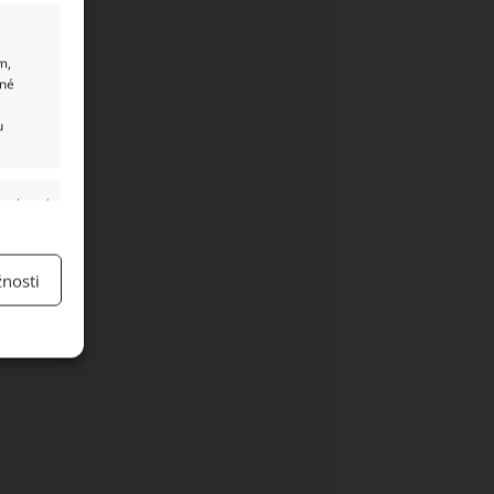
m,
ané
u
y aktivní
nosti
y aktivní