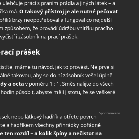
ulehčuje práci s praním prádla a jiných látek – a
račka má.
O takový přístroj je ale nutné pečovat
e příliš brzy neopotřeboval a fungoval co nejdelší
tím způsobem, že provádí údržbu vnitřku pracího
vyčistí i zásobník na prací prášek.
prací prášek
stíte, máme tu návod, jak to provést. Nejprve si
álně takovou, aby se do ní zásobník vešel úplně
ody a octa
v poměru 1 : 1. Směs nalijte do všech
hodin působit, abyste měli jistotu, že se veškeré
sek nebo látkový hadřík a otřete povrch
ijte a hadříkem všechny přihrádky pořádně
e ten rozdíl – a kolik špíny a nečistot
na