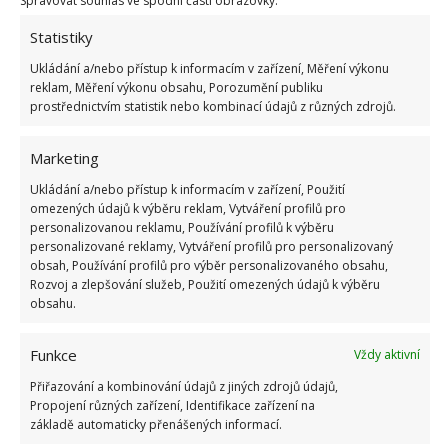
Spravovat souhlas ve spodní části obrazovky.
Dále výborně funguje i droždí. Tato metoda je
Statistiky
poměrně stará, ale neméně účinná. Budete
Ukládání a/nebo přístup k informacím v zařízení, Měření výkonu
potřebovat 4-5 lžic medu nebo sladkého sirupu,
reklam, Měření výkonu obsahu, Porozumění publiku
který smícháte s 1 polévkovou lžící droždí. Pokud je
prostřednictvím statistik nebo kombinací údajů z různých zdrojů.
to žádoucí, můžete do směsi přidat ještě i kyselinu
Marketing
boritou pro lepší účinek. Výslednou směs rozložte
do misek a umístěte je na místa, kudy mravenci
Ukládání a/nebo přístup k informacím v zařízení, Použití
omezených údajů k výběru reklam, Vytváření profilů pro
často prochází.
personalizovanou reklamu, Používání profilů k výběru
personalizované reklamy, Vytváření profilů pro personalizovaný
Prevence se vyplatí nejvíc
obsah, Používání profilů pro výběr personalizovaného obsahu,
Rozvoj a zlepšování služeb, Použití omezených údajů k výběru
obsahu.
Tyto tradiční metody, jak se zbavit mravenců v
domě, jsou cenově dostupné a bezpečné, zřídka
Funkce
Vždy aktivní
způsobují alergické reakce. Je však třeba mít na
Přiřazování a kombinování údajů z jiných zdrojů údajů,
paměti, že výsledek nebude okamžitě patrný. Proti
Propojení různých zařízení, Identifikace zařízení na
mravencům však nejlépe funguje prevence, kdy
základě automaticky přenášených informací.
nebudete v domě nechávat žádné dostupné