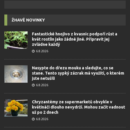
ŽHAVÉ NOVINKY
Fantastické hnojivo z kvasnic podpoří růst a
květ rostlin jako žádné jiné. Připravit jej
zvládne každý
6.8.2026
Nasypte do dřezu mouku a sledujte, co se
stane. Tento sypký zázrak má využití, o kterém
jste netušili
6.8.2026
Chryzantémy ze supermarketů obvykle v
květináči dlouho nevydrží. Mohou začít vadnout
už po 2 dnech
6.8.2026