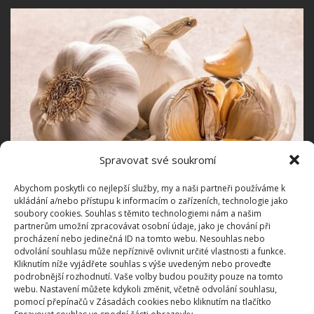
Spravovat své soukromí
Abychom poskytli co nejlepší služby, my a naši partneři používáme k
ukládání a/nebo přístupu k informacím o zařízeních, technologie jako
Fotografie: Pixabay
soubory cookies. Souhlas s těmito technologiemi nám a našim
partnerům umožní zpracovávat osobní údaje, jako je chování při
procházení nebo jedinečná ID na tomto webu. Nesouhlas nebo
Dalším velmi účinným prostředkem je rostlinný olej,
odvolání souhlasu může nepříznivě ovlivnit určité vlastnosti a funkce.
kterým opět můžete potřít všechny cestičky
Kliknutím níže vyjádřete souhlas s výše uvedeným nebo proveďte
podrobnější rozhodnutí. Vaše volby budou použity pouze na tomto
mravenců. Buďte však opatrní, kam olej dáváte,
webu. Nastavení můžete kdykoli změnit, včetně odvolání souhlasu,
abyste po něm neuklouzli.
pomocí přepínačů v Zásadách cookies nebo kliknutím na tlačítko