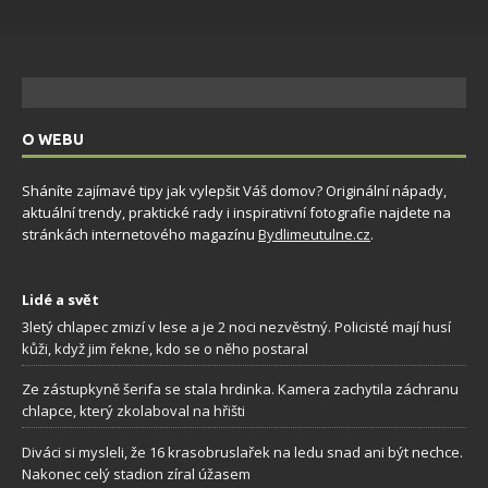
O WEBU
Sháníte zajímavé tipy jak vylepšit Váš domov? Originální nápady,
aktuální trendy, praktické rady i inspirativní fotografie najdete na
stránkách internetového magazínu
Bydlimeutulne.cz
.
Lidé a svět
3letý chlapec zmizí v lese a je 2 noci nezvěstný. Policisté mají husí
kůži, když jim řekne, kdo se o něho postaral
Ze zástupkyně šerifa se stala hrdinka. Kamera zachytila záchranu
chlapce, který zkolaboval na hřišti
Diváci si mysleli, že 16 krasobruslařek na ledu snad ani být nechce.
Nakonec celý stadion zíral úžasem