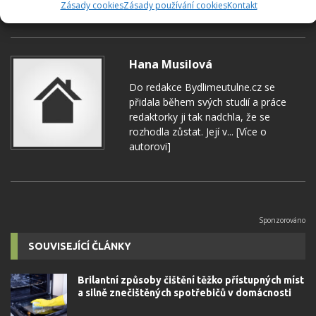
Zásady cookies
Zásady používání cookies
Kontakt
DOMÁCNOST
MRAVENCI
Hana Musilová
Do redakce Bydlimeutulne.cz se
přidala během svých studií a práce
redaktorky ji tak nadchla, že se
rozhodla zůstat. Její v...
[Více o
autorovi]
SOUVISEJÍCÍ ČLÁNKY
Brilantní způsoby čištění těžko přístupných míst
a silně znečištěných spotřebičů v domácnosti