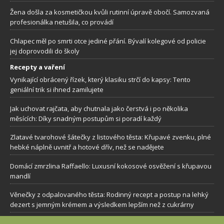
Žena došla za kosmetičkou kvůli rutinní úpravě obočí. Samozvaná
profesionálka netušila, co provádí
Chlapec měl po smrti otce jediné přání. Bývalí kolegové od policie
jej doprovodili do školy
Recepty a vaření
Vynikající obrácený řízek, který klasiku strčí do kapsy: Tento
geniální trik si ihned zamilujete
Jak uchovat rajčata, aby chutnala jako čerstvá i po několika
měsících: Díky snadným postupům si poradí každý
Zlatavé tvarohové šátečky z listového těsta: Křupavé zvenku, plné
hebké náplně uvnitř a hotové dřív, než se nadějete
Domácí zmrzlina Raffaello: Luxusní kokosové osvěžení s křupavou
mandlí
Věnečky z odpalovaného těsta: Rodinný recept a postup na lehký
dezert s jemným krémem a výsledkem lepším než z cukrárny