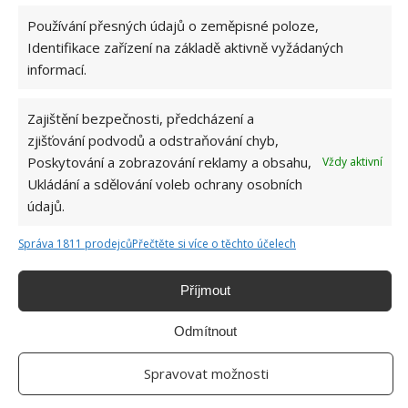
potraviny nebo odpadky.
Používání přesných údajů o zeměpisné poloze,
Identifikace zařízení na základě aktivně vyžádaných
informací.
Zajištění bezpečnosti, předcházení a
zjišťování podvodů a odstraňování chyb,
Poskytování a zobrazování reklamy a obsahu,
Vždy aktivní
Ukládání a sdělování voleb ochrany osobních
údajů.
Správa 1811 prodejců
Přečtěte si více o těchto účelech
Příjmout
Odmítnout
Spravovat možnosti