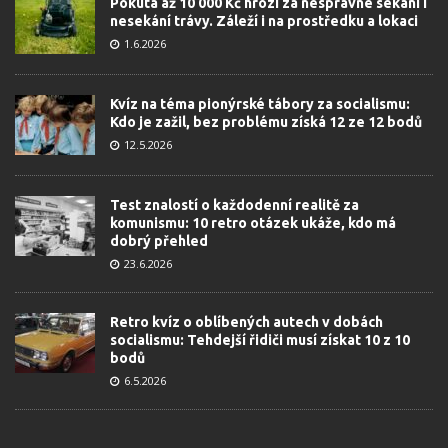
Pokuta až 10 000 Kč hrozí za nesprávné sekání i
nesekání trávy. Záleží i na prostředku a lokaci
1.6.2026
Kvíz na téma pionýrské tábory za socialismu:
Kdo je zažil, bez problému získá 12 ze 12 bodů
12.5.2026
Test znalostí o každodenní realitě za
komunismu: 10 retro otázek ukáže, kdo má
dobrý přehled
23.6.2026
Retro kvíz o oblíbených autech v dobách
socialismu: Tehdejší řidiči musí získat 10 z 10
bodů
6.5.2026