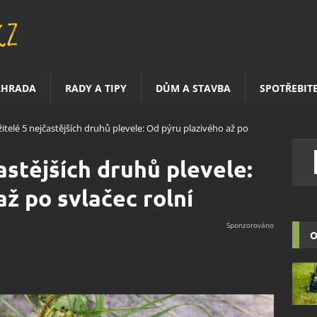
AHRADA
RADY A TIPY
DŮM A STAVBA
SPOTŘEBIT
telé 5 nejčastějších druhů plevele: Od pýru plazivého až po
astějších druhů plevele:
ž po svlačec rolní
O