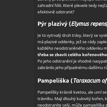
zahradní fólii. Které plevele tedy nejč
efektivně odstranit?
Pýr plazivý (
Elymus repens
Je to vytrvalý druh trávy, který se vy
má plazivé oddenky, jež se rády zaple
každého neodstraněného oddenku můž
třeba se zbavit celého kořenovéh
Po jeho odstranění je vhodné nasypat 
zabránilo jeho případnému dalšímu rů
Pampeliška (
Taraxacum off
Pampelišky krásně kvetou, ale umí se
trávníku. Mají dlouhý kulovitý kořen,
neodstraníte celý, může pampeliška z