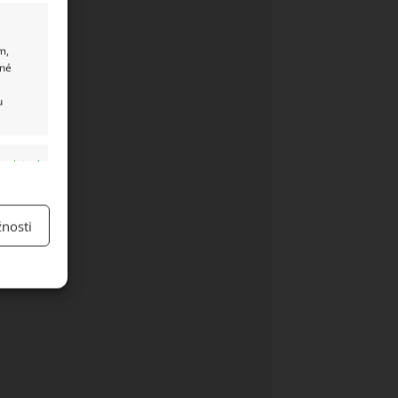
m,
ané
u
y aktivní
nosti
y aktivní