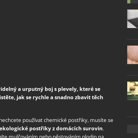
videlný a urputný boj s plevely, které se
istěte, jak se rychle a snadno zbavit těch
 nechcete používat chemické postřiky, musíte se
ekologické postřiky z domácích surovin
.
níte mulčováním nebo pěstováním plodin na