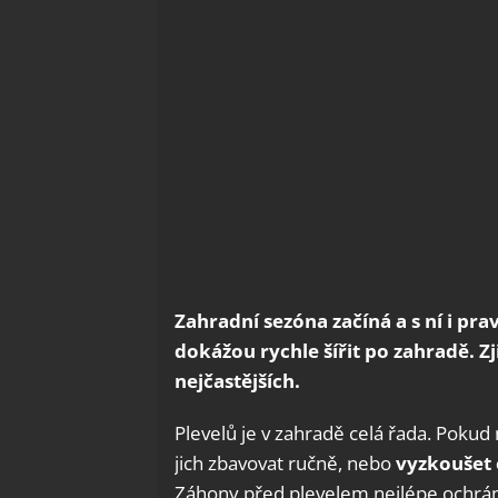
Zahradní sezóna začíná a s ní i pra
dokážou rychle šířit po zahradě. Zj
nejčastějších.
Plevelů je v zahradě celá řada. Pokud
jich zbavovat ručně, nebo
vyzkoušet 
Záhony před plevelem nejlépe ochrá