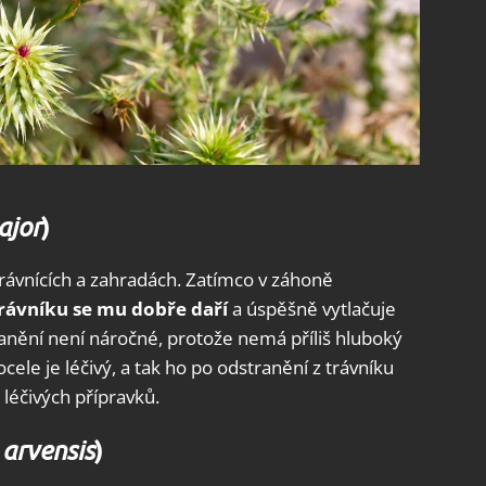
)
ajor
a trávnících a zahradách. Zatímco v záhoně
trávníku se mu dobře daří
a úspěšně vytlačuje
anění není náročné, protože nemá příliš hluboký
ocele je léčivý, a tak ho po odstranění z trávníku
 léčivých přípravků.
)
 arvensis