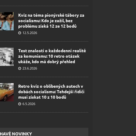
Kvíz na téma pionýrské tábory za
socialismu: Kdo je zažil, bez
problému získá 12 ze 12 bodů
12.5.2026
Test znalostí o každodenní realitě
za komunismu: 10 retro otázek
ukáže, kdo má dobrý přehled
23.6.2026
Retro kvíz o oblíbených autech v
dobách socialismu: Tehdejší řidiči
musí získat 10 z 10 bodů
6.5.2026
HAVÉ NOVINKY