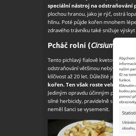
speciální nástroj na odstraňování
plochou hranou, jako je rýč, ostrá lop
hlínu. Poté půjde kořen mnohem lépe 
zdravého trávníku také snižuje výskyt
Pcháč rolní (
Cirsium arven
Abychom p
Tento pichlavý fialově kvetoucí pleve
informací
odstraňování většinou nebývá 100% ú
našim par
ID na tom
klíčivost až 20 let. Důležité je nenec
funkce.
kořen. Ten však roste velmi hlubo
Kliknutím
budou pou
Jediným opravdu účinným prostředkem
pomocí př
silné herbicidy, pravidelně sekejte t
obrazovky
neměl šanci se vysemenit.
Statist
Ukládání
obsahu, 