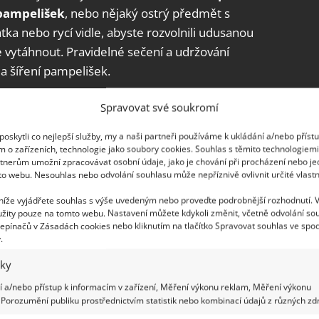
 pampelišek
, nebo nějaký ostrý předmět s
atka nebo rycí vidle, abyste rozvolnili udusanou
vytáhnout. Pravidelné sečení a udržování
 a šíření pampelišek.
)
se
Spravovat své soukromí
oskytli co nejlepší služby, my a naši partneři používáme k ukládání a/nebo příst
l je opravdu úporný a jeho mechanické
m o zařízeních, technologie jako soubory cookies. Souhlas s těmito technologiem
spěšné. Navíc si jeho semena udržují v půdě
tnerům umožní zpracovávat osobní údaje, jako je chování při procházení nebo j
to webu. Nesouhlas nebo odvolání souhlasu může nepříznivě ovlivnit určité vlastn
hat ho vysemenit a pokusit se
odstranit celý
ko
a většinou se po čase rostlina znovu objeví.
 níže vyjádřete souhlas s výše uvedeným nebo proveďte podrobnější rozhodnutí. 
žity pouze na tomto webu. Nastavení můžete kdykoli změnit, včetně odvolání so
 je použití herbicidu. Pokud nechcete používat
epínačů v Zásadách cookies nebo kliknutím na tlačítko Spravovat souhlas ve spod
rávník, nebo pcháč odstřihněte na úrovni půdy, aby
.
iky
 a/nebo přístup k informacím v zařízení, Měření výkonu reklam, Měření výkonu
Porozumění publiku prostřednictvím statistik nebo kombinací údajů z různých zdr