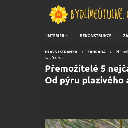
INTERIÉR
REKONSTRUKCE
Z
HLAVNÍ STRÁNKA
ZAHRADA
Přemoži
svlačec rolní
Přemožitelé 5 nejč
Od pýru plazivého a