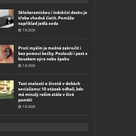
Sklokeramickou i indukční desku je
třeba vhodně čistit. Pomůže
například jedlá soda
7.8.2026
Proti myším je možné zakročit i
bez pomoci kočky. Poslouží i past s
kouskem sýra nebo špeku
7.8.2026
Test znalostí o životě v dobách
socialismu: 10 otázek odhalí, kdo
má minulý režim stále v živé
paměti
7.8.2026