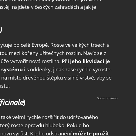
astěji najdete v českých zahradách a jak je
)
skytuje po celé Evropě. Roste ve velkých trsech a
tou mezi kořeny užitečných rostlin. Navíc se z
e vytvořit nová rostlina.
Při jeho likvidaci je
o systému
i s oddenky, jinak zase rychle vyroste.
na místo dřevěnou štěpku v silné vrstvě, aby se
stu.
)
icinale
 také velmi rychle rozšířit do udržovaného
 který roste opravdu hluboko. Pokud ho
novu vyrůst. K jeho odstranění
můžete použít