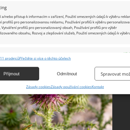
ing
 a/nebo přístup k informacím v zařízení, Použití omezených údajů k výběru rekla
í profilů pro personalizovanou reklamu, Používání profilů k výběru personalizov
 zahradě uleví peněženkám i úrodě.
 Vytváření profilů pro personalizovaný obsah, Používání profilů pro výběr
lizovaného obsahu, Rozvoj a zlepšování služeb, Použití omezených údajů k výběr
e
Vžd
11 prodejců
Přečtěte si více o těchto účelech
ání a kombinování údajů z jiných zdrojů údajů, Propojení různých zařízení,
kace zařízení na základě automaticky přenášených informací.
Spravovat mož
Příjmout
Odmítnout
ání přesných údajů o zeměpisné poloze, Identifikace zařízení na
Zásady cookies
Zásady používání cookies
Kontakt
ě aktivně vyžádaných informací.
ění bezpečnosti, předcházení a zjišťování podvodů a
ňování chyb, Poskytování a zobrazování reklamy a obsahu,
Vžd
ní a sdělování voleb ochrany osobních údajů.