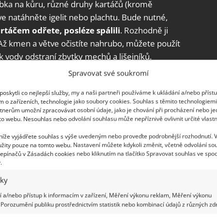
ka na kůru, různé druhy kartáčů (kromě
e natáhněte igelit nebo plachtu. Bude nutné,
rtáčem odřete, posléze spálili
. Rozhodně ji
Až kmen a větve očistíte nahrubo, můžete použít
k vody odstraní zbytky mechů a lišejníků.
Spravovat své soukromí
e domácnosti raději vyhnou obloukem.
oskytli co nejlepší služby, my a naši partneři používáme k ukládání a/nebo příst
zbavit i díky octu a skořici
m o zařízeních, technologie jako soubory cookies. Souhlas s těmito technologiem
tnerům umožní zpracovávat osobní údaje, jako je chování při procházení nebo j
to webu. Nesouhlas nebo odvolání souhlasu může nepříznivě ovlivnit určité vlastn
 níže vyjádřete souhlas s výše uvedeným nebo proveďte podrobnější rozhodnutí. 
 vápnem
žity pouze na tomto webu. Nastavení můžete kdykoli změnit, včetně odvolání so
epínačů v Zásadách cookies nebo kliknutím na tlačítko Spravovat souhlas ve spod
.
i i hrubé borky, mají poměrně holou kůru. A pak
ahřeje na vysokou teplotu a v mrazivé zimní noci
iky
ytvoří i velká trhlina
. Proto použijte na
 a/nebo přístup k informacím v zařízení, Měření výkonu reklam, Měření výkonu
hodnější než třeba latex, protože postupně
Porozumění publiku prostřednictvím statistik nebo kombinací údajů z různých zdr