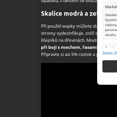
opadává, s deštěm se dostane do půdy 
Market
Skalice modrá a zelená
Ukládání
Vytvářen
reklamy,
Při použití wapky můžete do poslední
persona
stromy vydezinfikuje, zničí spory plí
obsahu.
lišejníků na dřevinách. Modrá skalice
při boji s mechem, řasami i lišejní
Funkc
Správa 18
Připravte si asi 5% roztok a použijte 
Přiřazov
Identifi
Použív
základ
Zajišt
odstra
Ukládá