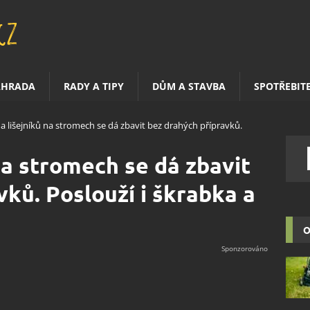
AHRADA
RADY A TIPY
DŮM A STAVBA
SPOTŘEBIT
 lišejníků na stromech se dá zbavit bez drahých přípravků.
na stromech se dá zbavit
vků. Poslouží i škrabka a
O