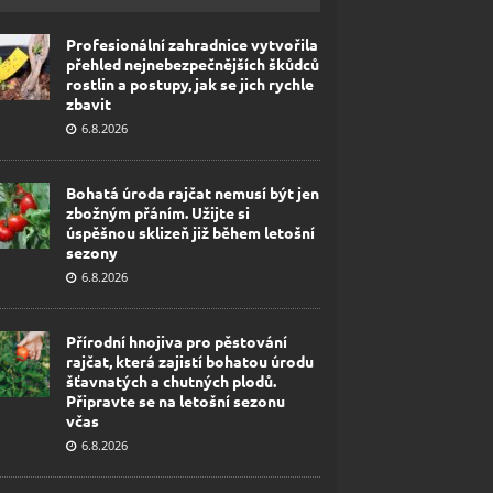
Profesionální zahradnice vytvořila
přehled nejnebezpečnějších škůdců
rostlin a postupy, jak se jich rychle
zbavit
6.8.2026
Bohatá úroda rajčat nemusí být jen
zbožným přáním. Užijte si
úspěšnou sklizeň již během letošní
sezony
6.8.2026
Přírodní hnojiva pro pěstování
rajčat, která zajistí bohatou úrodu
šťavnatých a chutných plodů.
Připravte se na letošní sezonu
včas
6.8.2026