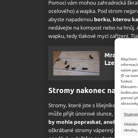
Pomoci vám mohou zahradnická škrab
ocelového) a wapka. Pod strom nejprv
abyste napadenou
borku, kterou ka
nedávejte na kompost nebo na hnůj. 
wapku, tedy tlakové mycí zařízení. Tla
Mravenci s
Abychom p
Lze se jich 
informací
našim par
ID na tom
funkce.
Kliknutím
Stromy nakonec natřete
budou pou
pomocí př
obrazovky
Stromy, které jste s lišejníkem zbavil
může přijít únorové slunce, kůra se z
Statist
by mohla popraskat, anebo se v ní v
Ukládání
oškrábané stromy vápenný nátěr. Je v
obsahu, 