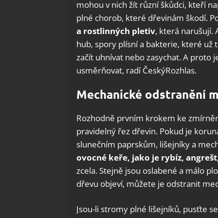
mohou v nich žít různí škůdci, kteří na
plné chorob, které dřevinám škodí. Po
a rostlinných pletiv
, která narušují
hub, spory plísní a bakterie, které 
začít uhnívat nebo zasychat. A proto 
usměrňovat, radí ČeskýRozhlas.
Mechanické odstranění me
Rozhodně prvním krokem ke zmírnění je
pravidelný řez dřevin. Pokud je koru
slunečním paprskům, lišejníky a mech
ovocné keře, jako je rybíz, angrešt,
zcela. Stejně jsou oslabené a málo plo
dřevu objeví, můžete je odstranit m
Jsou-li stromy plné lišejníků, pusťte s