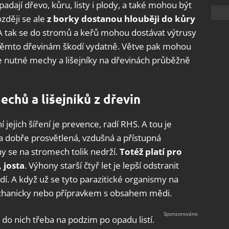
padají dřevo, kůru, listy i plody, a také mohou být
zději se ale
z borky dostanou hlouběji do kůry
. A tak se do stromů a keřů mohou dostávat výtrusy
už těmto dřevinám škodí vydatně. Větve pak mohou
je nutné mechy a lišejníky na dřevinách průběžně
chů a lišejníků z dřevin
jich šíření je prevence, radí RHS. A tou je
na dobře prosvětlená, vzdušná a přístupná
y se na stromech tolik nedrží.
Totéž platí pro
 josta
. Výhony starší čtyř let je lepší odstranit
dí. A když už se tyto parazitické organismy na
echanicky nebo přípravkem s obsahem mědi.
e do nich třeba na podzim po opadu listí.