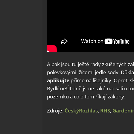
A pak jsou tu ještě rady zkušených za
polévkovými lžícemi jedlé sody. Důk
aplikujte
přímo na lišejníky. Oproti sk
BydlímeÚtulně jsme také napsali o tom
pozemku a co o tom říkají zákony.
Zdroje:
ČeskýRozhlas
,
RHS
,
Garden