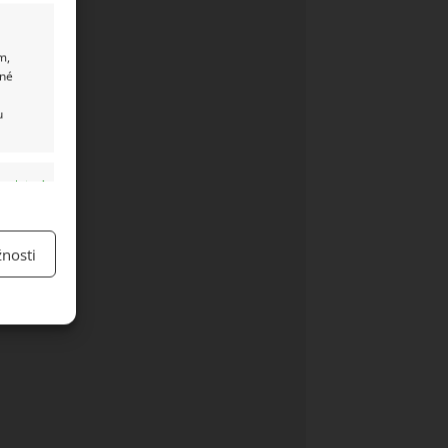
m,
ané
u
y aktivní
nosti
y aktivní