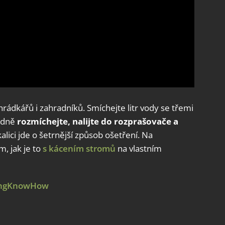
hrádkářů i zahradníků. Smíchejte litr vody se třemi
ladně
rozmíchejte, nalijte do rozprašovače a
alici jde o šetrnější způsob ošetření. Na
, jak je to
s kácením stromů
na vlastním
ingKnowHow