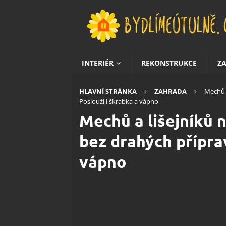
INTERIÉR
REKONSTRUKCE
Z
HLAVNÍ STRÁNKA
ZAHRADA
Mechů a
Poslouží i škrabka a vápno
Mechů a lišejníků 
bez drahých přípra
vápno