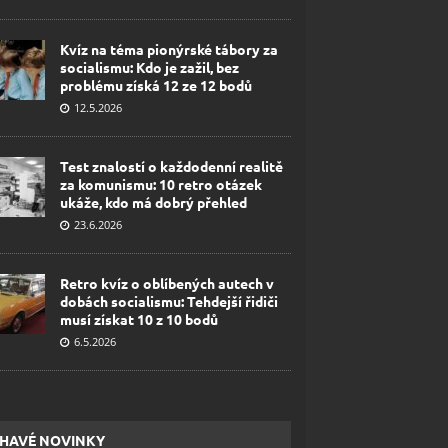
Kvíz na téma pionýrské tábory za
socialismu: Kdo je zažil, bez
problému získá 12 ze 12 bodů
12.5.2026
Test znalostí o každodenní realitě
za komunismu: 10 retro otázek
ukáže, kdo má dobrý přehled
23.6.2026
Retro kvíz o oblíbených autech v
dobách socialismu: Tehdejší řidiči
musí získat 10 z 10 bodů
6.5.2026
HAVÉ NOVINKY