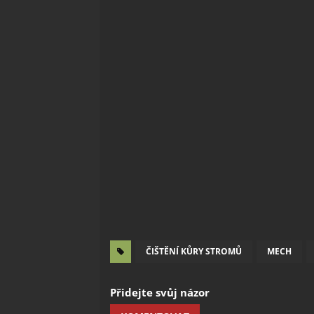
ČIŠTĚNÍ KŮRY STROMŮ
MECH
Přidejte svůj názor