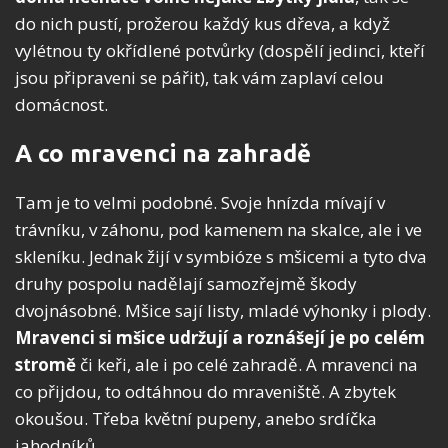
do nich pustí, prožerou každý kus dřeva, a když
vylétnou ty okřídlené potvůrky (dospělí jedinci, kteří
jsou připraveni se pářit), tak vám zaplaví celou
domácnost.
A co mravenci na zahradě
Tam je to velmi podobné. Svoje hnízda mívají v
trávníku, v záhonu, pod kamenem na skalce, ale i ve
skleníku. Jednak žijí v symbióze s mšicemi a tyto dva
druhy pospolu nadělají samozřejmě škody
dvojnásobné. Mšice sají listy, mladé výhonky i plody.
Mravenci si mšice udržují a roznášejí je po celém
stromě
či keři, ale i po celé zahradě. A mravenci na
co přijdou, to odtáhnou do mraveniště. A zbytek
okoušou. Třeba květní pupeny, anebo srdíčka
jahodníků.