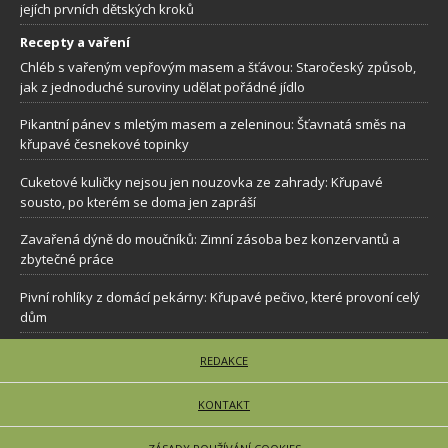
jejích prvních dětských kroků
Recepty a vaření
Chléb s vařeným vepřovým masem a šťávou: Staročeský způsob,
jak z jednoduché suroviny udělat pořádné jídlo
Pikantní pánev s mletým masem a zeleninou: Šťavnatá směs na
křupavé česnekové topinky
Cuketové kuličky nejsou jen nouzovka ze zahrady: Křupavé
sousto, po kterém se doma jen zapráší
Zavařená dýně do moučníků: Zimní zásoba bez konzervantů a
zbytečné práce
Pivní rohlíky z domácí pekárny: Křupavé pečivo, které provoní celý
dům
REDAKCE
KONTAKT