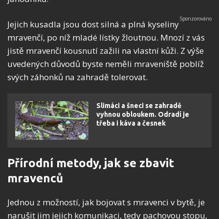
Jejich kusadla jsou dost silná a plná kyseliny
mravenčí, po níž mladé lístky žloutnou. Mnozí z vás
jistě mravenčí kousnutí zažili na vlastní kůži. Z výše
uvedených důvodů byste neměli mraveniště poblíž
svých záhonků na zahradě tolerovat.
Slimáci a šneci se zahradě
vyhnou obloukem. Odradí je
třeba i káva a česnek
Přírodní metody, jak se zbavit
mravenců
Jednou z možností, jak bojovat s mravenci v bytě, je
narušit jim jejich komunikaci, tedy pachovou stopu,