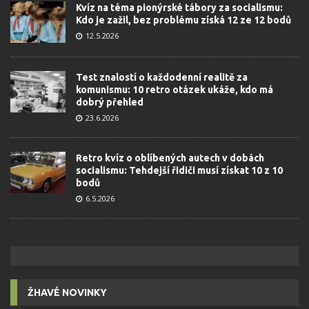
Kvíz na téma pionýrské tábory za socialismu:
Kdo je zažil, bez problému získá 12 ze 12 bodů
12.5.2026
Test znalostí o každodenní realitě za
komunismu: 10 retro otázek ukáže, kdo má
dobrý přehled
23.6.2026
Retro kvíz o oblíbených autech v dobách
socialismu: Tehdejší řidiči musí získat 10 z 10
bodů
6.5.2026
ŽHAVÉ NOVINKY