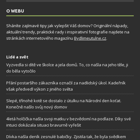
O WEBU
Sháníte zajímavé tipy jak vylepšit Váš domov? Originální nápady,
aktuální trendy, praktické rady i inspirativní fotografie najdete na
stránkách internetového magazínu
Bydlimeutulne.cz
.
Lidé a svět
Vyzvedla si dítě ve školce a jela domů. To, co našla na jeho těle, ji
do běla vytočilo
Přání postaršího zákazníka označil za nadlidský úkol. Kadeřník
však předvedl výkon z jiného světa
Slepé, třínohé kotě se dostalo z útulku na Národní den koťat.
Konečně našlo svůj nový domov
4letá holčička našla svoji matku v bezvědomí na podlaze. Díky své
intuici dokázala situaci bravurně vyřešit
Dívka našla deník zesnulé babičky. Zjistila tak, že byla svědkem