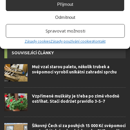
Příjmout
možné najít v j...
[Více o autorovi]
Odmítnout
Spravovat možnosti
Zásady cookies
Zásady používání cookies
Kontakt
SOUVISEJÍCÍ ČLÁNKY
Muž vzal starou paletu, několik trubek a
svépomocí vyrobil unikátní zahradní sprchu
Vzpřímené muškáty je třeba po zimě vhodně
ostříhat. Stačí dodržet pravidlo 3-5-7
Šikovný Čech si za pouhých 15 000 Kč svépomocí