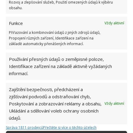
Rozvoj a zlepšování služeb, Použití omezených údajů k výběru
obsahu.
Funkce
Vždy aktivní
Přiřazování a kombinování údajů z jiných zdrojů údajů,
Propojení různých zařízení, Identifikace zařízení na
základě automaticky přenášených informací.
JAK SE ZBAVIT MRAVENCŮ
MRAVENCI
Používání přesných údajů o zeměpisné poloze,
ZAHRADA
Identifikace zařízení na základě aktivně vyžádaných
informací.
Přidejte svůj názor
Zajištění bezpečnosti, předcházení a
KOMENTOVAT
zjišťování podvodů a odstraňování chyb,
Poskytování a zobrazování reklamy a obsahu,
Vždy aktivní
Jiří Kolář
Ukládání a sdělování voleb ochrany osobních
údajů.
Absolvent České zemědělské
univerzity, který je již od malička
Správa 1811 prodejců
Přečtěte si více o těchto účelech
velkým kutilem. V podstatě vše, co je