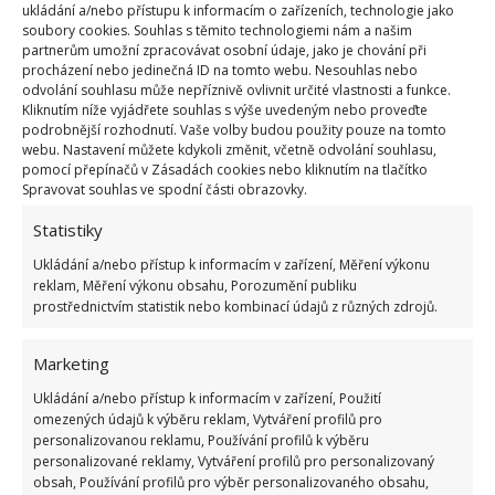
nalezeného mraveniště.
Mravenci si tuto krmi
ukládání a/nebo přístupu k informacím o zařízeních, technologie jako
soubory cookies. Souhlas s těmito technologiemi nám a našim
nanosí do hnízda
, ale její konzumaci zpravidla
partnerům umožní zpracovávat osobní údaje, jako je chování při
nepřežijí. Tato metoda už je ale méně humánní. A co
procházení nebo jedinečná ID na tomto webu. Nesouhlas nebo
odvolání souhlasu může nepříznivě ovlivnit určité vlastnosti a funkce.
slimáci? Na BydlímeÚtulně jsme rovněž psali o tom,
Kliknutím níže vyjádřete souhlas s výše uvedeným nebo proveďte
jak se na zahradě
zbavit slimáků
– zkuste kávu či
podrobnější rozhodnutí. Vaše volby budou použity pouze na tomto
webu. Nastavení můžete kdykoli změnit, včetně odvolání souhlasu,
piliny.
pomocí přepínačů v Zásadách cookies nebo kliknutím na tlačítko
Spravovat souhlas ve spodní části obrazovky.
Zdroje:
GardenersWorld
,
MarthaStewart
Statistiky
Ukládání a/nebo přístup k informacím v zařízení, Měření výkonu
reklam, Měření výkonu obsahu, Porozumění publiku
prostřednictvím statistik nebo kombinací údajů z různých zdrojů.
Marketing
Ukládání a/nebo přístup k informacím v zařízení, Použití
omezených údajů k výběru reklam, Vytváření profilů pro
personalizovanou reklamu, Používání profilů k výběru
personalizované reklamy, Vytváření profilů pro personalizovaný
obsah, Používání profilů pro výběr personalizovaného obsahu,