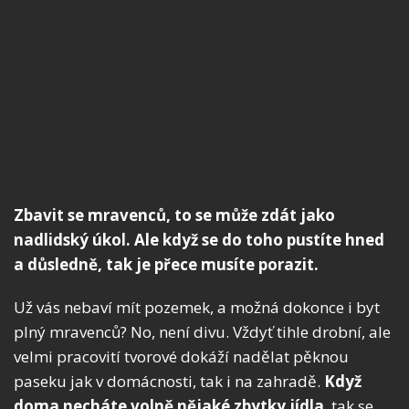
Zbavit se mravenců, to se může zdát jako
nadlidský úkol. Ale když se do toho pustíte hned
a důsledně, tak je přece musíte porazit.
Už vás nebaví mít pozemek, a možná dokonce i byt
plný mravenců? No, není divu. Vždyť tihle drobní, ale
velmi pracovití tvorové dokáží nadělat pěknou
paseku jak v domácnosti, tak i na zahradě.
Když
doma necháte volně nějaké zbytky jídla
, tak se