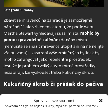
Fotografie: Pixabay
Zbavit se mravenců na zahradě je samozřejmě
náročnější, ale vzhledem k tomu, že podle webu
Martha Stewart vyhledávají sušší místa,
mohlo by
pomoci pravidelné zalévání
daného místa
(nemusíte se snažit mravence utopit ani na ně nelijte
vřelou vodu). I zasazení výše zmíněných bylinek by
mohlo zafungovat jako repelentní prostředek.
Jestliže je problém velký a tyto mírné prostředky
nezabírají, lze vyzkoušet třeba kukuřičný škrob.
Kukuřičný škrob či prášek do pečiva
Smíchejte je s uvařeným žloutkem a nastražte na
Spravovat své soukromí
místa, kudy mravenci putují. Anebo přímo do
Abychom poskytli co nejlepší služby, my a naši partneři používáme k