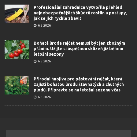
Profesionální zahradnice vytvořila přehled
nejnebezpečnějších škůdců rostlin a postupy,
jak se jich rychle zbavit
6.8.2026
Bohatá úroda rajčat nemusí být jen zbožným
přáním. Užijte si úspěšnou sklizeň již během
letošní sezony
6.8.2026
Přírodní hnojiva pro pěstování rajčat, která
zajistí bohatou úrodu šťavnatých a chutných
plodů. Připravte se na letošní sezonu včas
6.8.2026