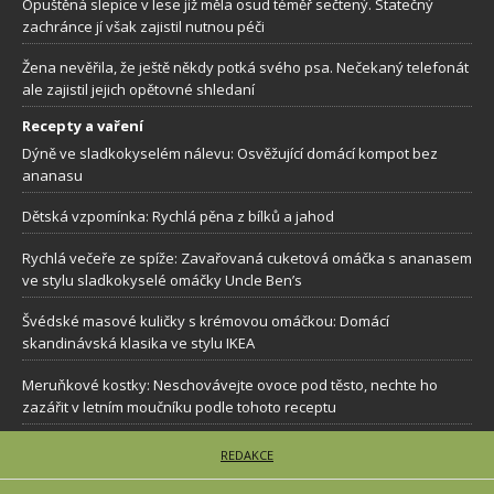
Opuštěná slepice v lese již měla osud téměř sečtený. Statečný
zachránce jí však zajistil nutnou péči
Žena nevěřila, že ještě někdy potká svého psa. Nečekaný telefonát
ale zajistil jejich opětovné shledaní
Recepty a vaření
Dýně ve sladkokyselém nálevu: Osvěžující domácí kompot bez
ananasu
Dětská vzpomínka: Rychlá pěna z bílků a jahod
Rychlá večeře ze spíže: Zavařovaná cuketová omáčka s ananasem
ve stylu sladkokyselé omáčky Uncle Ben’s
Švédské masové kuličky s krémovou omáčkou: Domácí
skandinávská klasika ve stylu IKEA
Meruňkové kostky: Neschovávejte ovoce pod těsto, nechte ho
zazářit v letním moučníku podle tohoto receptu
REDAKCE