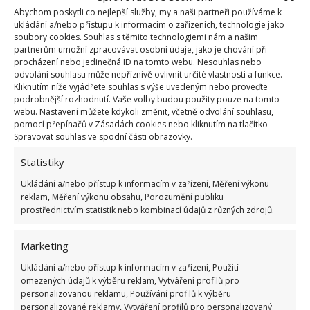
Abychom poskytli co nejlepší služby, my a naši partneři používáme k
ukládání a/nebo přístupu k informacím o zařízeních, technologie jako
soubory cookies. Souhlas s těmito technologiemi nám a našim
partnerům umožní zpracovávat osobní údaje, jako je chování při
procházení nebo jedinečná ID na tomto webu. Nesouhlas nebo
odvolání souhlasu může nepříznivě ovlivnit určité vlastnosti a funkce.
Fotografie: Freepik
Kliknutím níže vyjádřete souhlas s výše uvedeným nebo proveďte
podrobnější rozhodnutí. Vaše volby budou použity pouze na tomto
webu. Nastavení můžete kdykoli změnit, včetně odvolání souhlasu,
Obyčejný čajový sáček má své
pomocí přepínačů v Zásadách cookies nebo kliknutím na tlačítko
využití i pří praní prádla. Oživí
Spravovat souhlas ve spodní části obrazovky.
džíny, mikinu či tričko
Statistiky
Ukládání a/nebo přístup k informacím v zařízení, Měření výkonu
Stačí tabletu rozpustit ve špinavém hrnku podle
reklam, Měření výkonu obsahu, Porozumění publiku
prostřednictvím statistik nebo kombinací údajů z různých zdrojů.
pokynů na obalu a nechat působit. Tato metoda
není příliš známá, ale
na skvrny od čaje funguje
Marketing
perfektně
. Na BydlímeÚtulně se také můžete
podívat na jednoduchou metodu,
jak z nábytku
Ukládání a/nebo přístup k informacím v zařízení, Použití
omezených údajů k výběru reklam, Vytváření profilů pro
odstranit nevzhledná kolečka
po hrncích a
personalizovanou reklamu, Používání profilů k výběru
skleničkách, která nejdou odstranit běžným
personalizované reklamy, Vytváření profilů pro personalizovaný