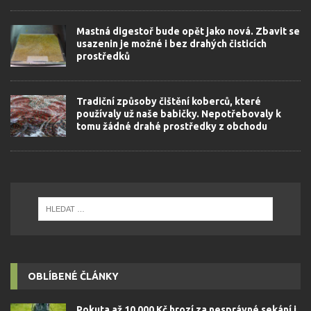
Mastná digestoř bude opět jako nová. Zbavit se
usazenin je možné i bez drahých čisticích
prostředků
Tradiční způsoby čištění koberců, které
používaly už naše babičky. Nepotřebovaly k
tomu žádné drahé prostředky z obchodu
OBLÍBENÉ ČLÁNKY
Pokuta až 10 000 Kč hrozí za nesprávné sekání i