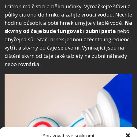
I citron má čisticí a bělicí účinky. Vymačkejte šťávu z
půlky citronu do hrnku a zalijte vroucí vodou. Nechte
hodinu působit a poté hrnek umyjte v teplé vodě.
Na
skvrny od čaje bude fungovat i zubní pasta
nebo
obyčejná sůl. Stačí hrnek jednou z těchto ingrediencí
vytřít a skvrny od čaje se uvolní. Vynikající jsou na
čištění skvrn od čaje také tablety na zubní náhrady
nebo rovnátka.
Spravovat své soukromí