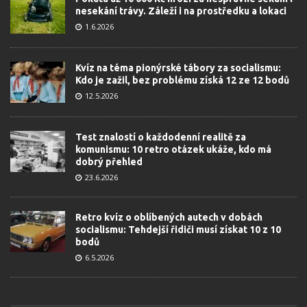
nesekání trávy. Záleží i na prostředku a lokaci
1.6.2026
Kvíz na téma pionýrské tábory za socialismu:
Kdo je zažil, bez problému získá 12 ze 12 bodů
12.5.2026
Test znalostí o každodenní realitě za
komunismu: 10 retro otázek ukáže, kdo má
dobrý přehled
23.6.2026
Retro kvíz o oblíbených autech v dobách
socialismu: Tehdejší řidiči musí získat 10 z 10
bodů
6.5.2026