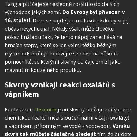
Tang a pití čaje se následně rozšířilo do dalších
východoasijských zemí.
Do Evropy byl přivezen v
16. století
. Dnes se najde jen málokdo, kdo by si jej
občas nevychutnal. Někdy však může člověku
pokazit náladu fakt, že tento nápoj zanechává na
hrncích stopy, které se jen velmi těžko běžným
mytím odstraňují. Podívejte se hned na několik
pomocníků, se kterými skvrny od čaje zmizí jako
mávnutím kouzelného proutku.
Skvrny vznikají reakcí oxalátů s
vápníkem
Podle webu
Deccoria
jsou skvrny od čaje způsobené
chemickou reakcí mezi sloučeninami v čaji (oxaláty)
a vápníkem přítomným ve vodě z vodovodu.
Vzniku
skvrn tak můžete částečně předejít
tím, že budete