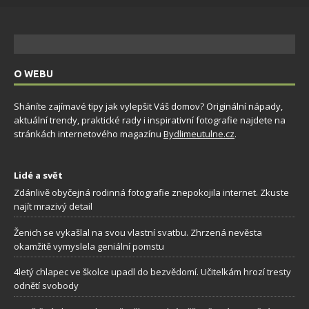
O WEBU
Sháníte zajímavé tipy jak vylepšit Váš domov? Originální nápady,
aktuální trendy, praktické rady i inspirativní fotografie najdete na
stránkách internetového magazínu
Bydlimeutulne.cz
.
Lidé a svět
Zdánlivě obyčejná rodinná fotografie znepokojila internet. Zkuste
najít mrazivý detail
Ženich se vykašlal na svou vlastní svatbu. Zhrzená nevěsta
okamžitě vymyslela geniální pomstu
4letý chlapec ve školce upadl do bezvědomí. Učitelkám hrozí tresty
odnětí svobody