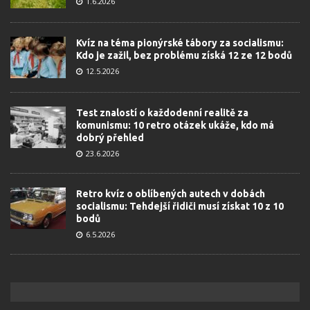
1.6.2026
Kvíz na téma pionýrské tábory za socialismu:
Kdo je zažil, bez problému získá 12 ze 12 bodů
12.5.2026
Test znalostí o každodenní realitě za
komunismu: 10 retro otázek ukáže, kdo má
dobrý přehled
23.6.2026
Retro kvíz o oblíbených autech v dobách
socialismu: Tehdejší řidiči musí získat 10 z 10
bodů
6.5.2026