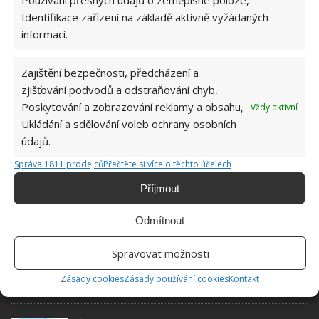
Používání přesných údajů o zeměpisné poloze,
Identifikace zařízení na základě aktivně vyžádaných
Jiří Kolář
informací.
Absolvent České zemědělské
Zajištění bezpečnosti, předcházení a
univerzity, který je již od malička
velkým kutilem. V podstatě vše, co je
zjišťování podvodů a odstraňování chyb,
možné najít v j...
[Více o autorovi]
Poskytování a zobrazování reklamy a obsahu,
Vždy aktivní
Ukládání a sdělování voleb ochrany osobních
údajů.
Správa 1811 prodejců
Přečtěte si více o těchto účelech
Příjmout
SOUVISEJÍCÍ ČLÁNKY
Odmítnout
Spravovat možnosti
2 ženy vlastnoručně přestavěly zahradní domek
na útulné bydlení, které nyní pronajímají
hostům
Zásady cookies
Zásady používání cookies
Kontakt