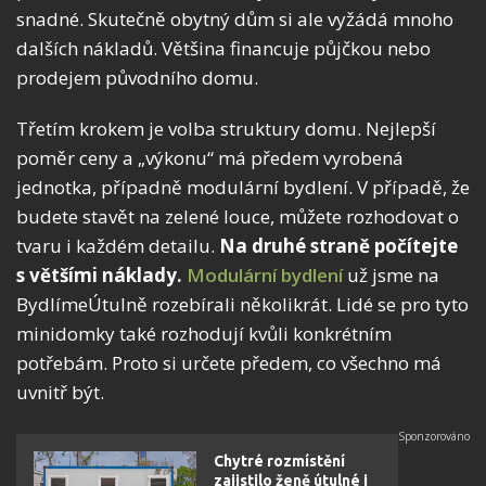
snadné. Skutečně obytný dům si ale vyžádá mnoho
dalších nákladů. Většina financuje půjčkou nebo
prodejem původního domu.
Třetím krokem je volba struktury domu. Nejlepší
poměr ceny a „výkonu“ má předem vyrobená
jednotka, případně modulární bydlení. V případě, že
budete stavět na zelené louce, můžete rozhodovat o
tvaru i každém detailu.
Na druhé straně počítejte
s většími náklady.
Modulární bydlení
už jsme na
BydlímeÚtulně rozebírali několikrát. Lidé se pro tyto
minidomky také rozhodují kvůli konkrétním
potřebám. Proto si určete předem, co všechno má
uvnitř být.
Chytré rozmístění
zajistilo ženě útulné i