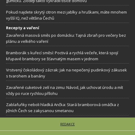
gumičku. Zloději takto vykradli tisíce domovů
Pokud najdete skrytý citron mezi jablky a hruškami, máte mnohem
vyšší IQ, než většina Čechů
Recepty a vaření
Zavařená masová směs po domácku: Tajná zbraň pro večery bez
plánu a velkého vaření
Bramborák s kuřecí směsí: Poctivá a rychlá večeře, která spojí
křupavé brambory se šťavnatým masem v jednom
Vrstvený čokoládový zázrak: Jak na nepečený pudinkový zákusek
s tvarohem a banány
Zavařené cuketové zelí na zimu: Návod, jak uchovat úrodu a mít
vždy po ruce rychlou přílohu
Zablafuňky neboli hladká Ančka: Stará bramborová omáčka z
jižních Čech se zakysanou smetanou
REDAKCE