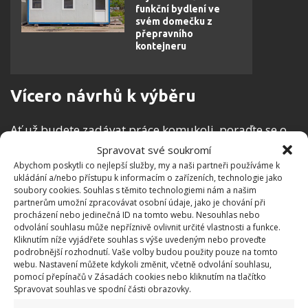
funkční bydlení ve
svém domečku z
přepravního
kontejneru
Vícero návrhů k výběru
Ať už budete zadávat práce komukoli, poraďte se o
více možnostech. Stavitel bude nepochybně vidět
Spravovat své soukromí
více možností či naopak problémů než vy. Oslovte
Abychom poskytli co nejlepší služby, my a naši partneři používáme k
ukládání a/nebo přístupu k informacím o zařízeních, technologie jako
více zhotovitelů a neuvažujte pouze o cenové
soubory cookies. Souhlas s těmito technologiemi nám a našim
hladině.
Než se pustíte do realizace, zajistěte si
partnerům umožní zpracovávat osobní údaje, jako je chování při
procházení nebo jedinečná ID na tomto webu. Nesouhlas nebo
také financování
. Price to udělala postupným
odvolání souhlasu může nepříznivě ovlivnit určité vlastnosti a funkce.
pronájmem svého původního domu. Kromě celkem
Kliknutím níže vyjádřete souhlas s výše uvedeným nebo proveďte
podrobnější rozhodnutí. Vaše volby budou použity pouze na tomto
jistého zdroje příjmu tak měla i stálé místo, kam by
webu. Nastavení můžete kdykoli změnit, včetně odvolání souhlasu,
se v případě potíží mohla bezpečně vrátit. Tohle
pomocí přepínačů v Zásadách cookies nebo kliknutím na tlačítko
Spravovat souhlas ve spodní části obrazovky.
hodně lidí podceňuje.