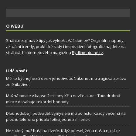
O WEBU
Sháníte zajímavé tipy jak vylepšit Váš domov? Originální nápady,
aktuální trendy, praktické rady i inspirativní fotografie najdete na
stránkách internetového magazínu
Bydlimeutulne.cz
.
Lidé a svět
Měl to být nejhezčí den v jeho životě. Nakonec mu tragická zpráva
změnila život
Možná nosíte v kapse 2 miliony Kč a nevíte o tom. Tato drobná
mince dosahuje rekordní hodnoty
Dlouhodobě ji podváděl, vymyslela mu pomstu. Každý večer si na
plochu telefonu přidala fotku jedné z milenek
Neznámý muž bušil na dveře. Když odešel, žena našla na klice