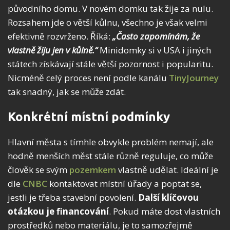
původního domu. V novém domku tak žije za nulu.
Rozsahem jde o větší kůlnu, všechno je však velmi
efektivně rozvrženo. Říká:
„Často zapomínám, že
vlastně žiju jen v kůlně.“
Minidomky si v USA i jiných
státech získávají stále větší pozornost i popularitu.
Nicméně celý proces není podle kanálu
TinyJourney
tak snadný, jak se může zdát.
Konkrétní místní podmínky
Hlavní města s tímhle obvykle problém nemají, ale
hodně menších měst stále různě reguluje, co může
člověk se svým
pozemkem
vlastně udělat. Ideální je
dle
CNBC
kontaktovat místní úřady a poptat se,
jestli je třeba stavební povolení.
Další klíčovou
otázkou je financování
. Pokud máte dost vlastních
prostředků nebo materiálu, je to samozřejmě