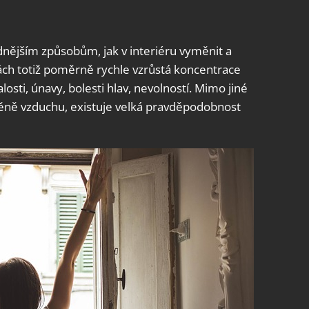
adnějším způsobům, jak v interiéru vyměnit a
ách totiž poměrně rychle vzrůstá koncentrace
losti, únavy, bolesti hlav, nevolností. Mimo jiné
ěně vzduchu, existuje velká pravděpodobnost