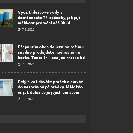
Využití dešťové vody v
domácnosti: Tři způsoby, jak její
měkkost promění váš úklid
7.8.2026
Přepnutím oken do letního režimu
snadno předejdete neúnosnému
horku. Tento trik zná jen hrstka lidí
7.8.2026
Celý život dáváte prášek a aviváž
do nesprávné přihrádky. Málokdo
ví, jak důležité je jejich umístění
7.8.2026