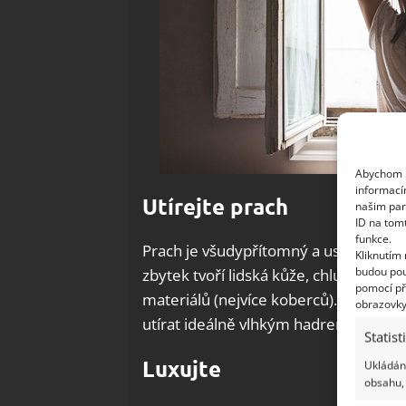
Abychom p
informací
Utírejte prach
našim par
ID na tom
funkce.
Prach je všudypřítomný a usedá na vše
Kliknutím
budou pou
zbytek tvoří lidská kůže, chlupy domác
pomocí př
materiálů (nejvíce koberců). Usazuje 
obrazovky
utírat ideálně vlhkým hadrem, aby se 
Statist
Luxujte
Ukládání
obsahu, 