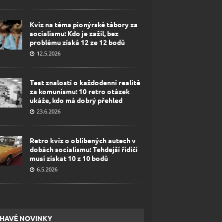
Kvíz na téma pionýrské tábory za
socialismu: Kdo je zažil, bez
problému získá 12 ze 12 bodů
12.5.2026
Test znalostí o každodenní realitě
za komunismu: 10 retro otázek
ukáže, kdo má dobrý přehled
23.6.2026
Retro kvíz o oblíbených autech v
dobách socialismu: Tehdejší řidiči
musí získat 10 z 10 bodů
6.5.2026
HAVÉ NOVINKY