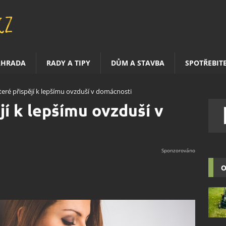
AHRADA
RADY A TIPY
DŮM A STAVBA
SPOTŘEBIT
které přispějí k lepšímu ovzduší v domácnosti
ějí k lepšímu ovzduší v
O