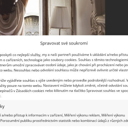
Spravovat své soukromí
oskytli co nejlepší služby, my a naši partneři používáme k ukládání a/nebo příst
m o zařízeních, technologie jako soubory cookies. Souhlas s těmito technologiem
tnerům umožní zpracovávat osobní údaje, jako je chování při procházení nebo j
to webu. Nesouhlas nebo odvolání souhlasu může nepříznivě ovlivnit určité vlastn
m. Přibližně 60 % prachu pochází zvenčí, ale
 níže vyjádřete souhlas s výše uvedeným nebo proveďte podrobnější rozhodnutí. 
žity pouze na tomto webu. Nastavení můžete kdykoli změnit, včetně odvolání so
ích mazlíčků, vlákna a zbytky z textilních
epínačů v Zásadách cookies nebo kliknutím na tlačítko Spravovat souhlas ve spod
se úplně na všem a proto je potřeba jej pravidelně
.
nevířil a opět neusedal.
iky
 a/nebo přístup k informacím v zařízení, Měření výkonu reklam, Měření výkonu
Porozumění publiku prostřednictvím statistik nebo kombinací údajů z různých zdr