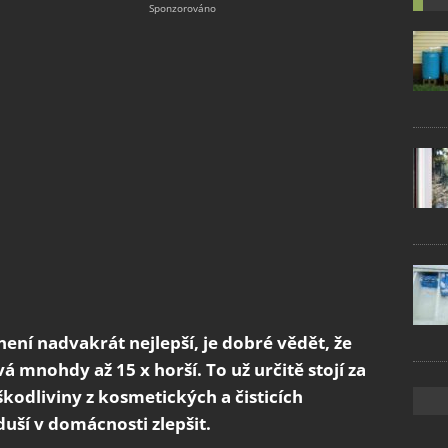
není nadvakrát nejlepší, je dobré vědět, že
mnohdy až 15 x horší. To už určitě stojí za
škodliviny z kosmetických a čisticích
uší v domácnosti zlepšit.