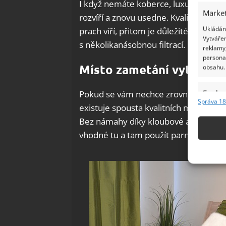
I když nemáte koberce, luxujte. Zamet
Market
rozvíří a znovu usedne. Kvalitní lux 
Ukládání
prach víří, přitom je důležité prach nas
Vytvářen
s několikanásobnou filtrací.
reklamy,
persona
Místo zametání vytírejte
obsahu.
Funkc
Pokud se vám nechce zrovna luxovat, 
Správa 18
existuje spousta kvalitních mopů, kter
Přiřazov
Identifi
Bez námahy díky kloubové a teleskopi
vhodné tu a tam použít parní čistič, kte
Použív
základ
Zajišt
odstra
Ukládá