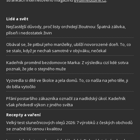
Lidé a svět
Nejčastější důvody, proč listy orchidejí žloutnou: Špatná zálivka,
plíseň i nedostatek živin
Obával se, že pitbul jeho manželky, ublíží novorozené dceři. To, co
se stalo, když je nechali samotné v obýváku, nečekal
Kadeřník proměnil bezdomovce Marka: Z výsledku cizí lidé sotva
poznali, že jde o stejného muže
Vyzvedla si dítě ve školce a jela domů. To, co našla na jeho těle, ji
do běla vytočilo
Přání postaršího zákazníka označil za nadlidský úkol. Kadeřník
však předvedl výkon z jiného světa
Recepty a vaření
Velký test slunečnicových olejů 2026: 7 výrobků z českých obchodů
se značně liší cenou i kvalitou