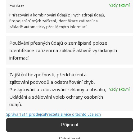
Funkce
Obrázek: pixabay
Vždy aktivní
Přiřazování a kombinování údajů z jiných zdrojů údajů,
Propojení různých zařízení, Identifikace zařízení na
základě automaticky přenášených informací.
Používání přesných údajů o zeměpisné poloze,
Identifikace zařízení na základě aktivně vyžádaných
informací.
Zajištění bezpečnosti, předcházení a
zjišťování podvodů a odstraňování chyb,
Poskytování a zobrazování reklamy a obsahu,
Vždy aktivní
Ukládání a sdělování voleb ochrany osobních
údajů.
Správa 1811 prodejců
Přečtěte si více o těchto účelech
Příjmout
Odmítnout