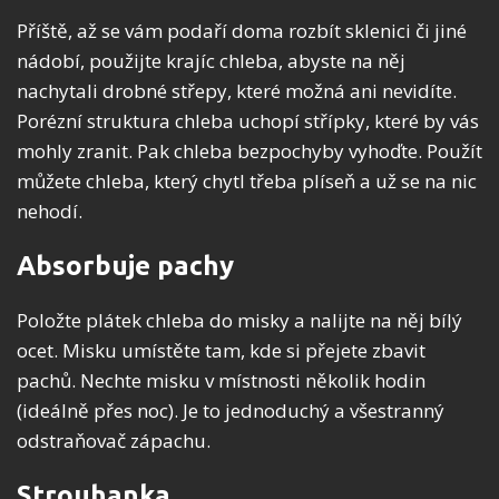
Příště, až se vám podaří doma rozbít sklenici či jiné
nádobí, použijte krajíc chleba, abyste na něj
nachytali drobné střepy, které možná ani nevidíte.
Porézní struktura chleba uchopí střípky, které by vás
mohly zranit. Pak chleba bezpochyby vyhoďte. Použít
můžete chleba, který chytl třeba plíseň a už se na nic
nehodí.
Absorbuje pachy
Položte plátek chleba do misky a nalijte na něj bílý
ocet. Misku umístěte tam, kde si přejete zbavit
pachů. Nechte misku v místnosti několik hodin
(ideálně přes noc). Je to jednoduchý a všestranný
odstraňovač zápachu.
Strouhanka