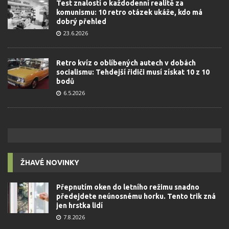
Test znalostí o každodenní realitě za
komunismu: 10 retro otázek ukáže, kdo má
dobrý přehled
23.6.2026
Retro kvíz o oblíbených autech v dobách
socialismu: Tehdejší řidiči musí získat 10 z 10
bodů
6.5.2026
ŽHAVÉ NOVINKY
Přepnutím oken do letního režimu snadno
předejdete neúnosnému horku. Tento trik zná
jen hrstka lidí
7.8.2026