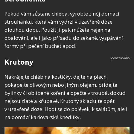
Pokud vám zůstane chleba, vyrobte z něj domácí
strouhanku, která vám vydrží v uzavřené dóze
dlouhou dobu. Použít ji pak můžete nejen na
obalování, ale i jako přísadu do sekané, vyspávání
formy při pečení buchet apod.
Krutony
Nakrájejte chléb na kostičky, dejte na plech,
pokapejte olivovým nebo jiným olejem, přidejte
bylinky či oblíbené koření a opečte v troubě, dokud
nejsou zlaté a křupavé. Krutony skladujte opět
v uzavřené dóze. Hodí se do polévek, k salátům, ale i
na domácí karlovarské knedlíky.