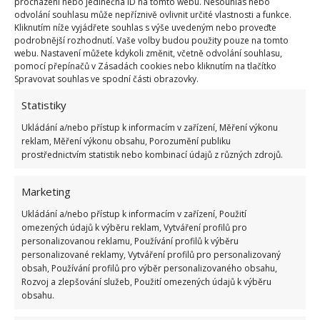
procházení nebo jedinečná ID na tomto webu. Nesouhlas nebo
Pokud se to stane i vám, umístěte chleba na několik
odvolání souhlasu může nepříznivě ovlivnit určité vlastnosti a funkce.
vteřin na mastnou hladinu a nechte ho tuk
Kliknutím níže vyjádřete souhlas s výše uvedeným nebo proveďte
podrobnější rozhodnutí. Vaše volby budou použity pouze na tomto
absorbovat.
webu. Nastavení můžete kdykoli změnit, včetně odvolání souhlasu,
pomocí přepínačů v Zásadách cookies nebo kliknutím na tlačítko
Měkké a čerstvé potraviny
Spravovat souhlas ve spodní části obrazovky.
Statistiky
Plátek chleba pomůže udržet další potraviny, jako
Ukládání a/nebo přístup k informacím v zařízení, Měření výkonu
jsou třeba domácí sušenky měkké a čerstvé. Vložte
reklam, Měření výkonu obsahu, Porozumění publiku
krajíc chleba do dózy k sušenkám.
prostřednictvím statistik nebo kombinací údajů z různých zdrojů.
Čistí fotky a olejomalby
Marketing
Ukládání a/nebo přístup k informacím v zařízení, Použití
Plátek chleba má dokonalou strukturu pro mazání
omezených údajů k výběru reklam, Vytváření profilů pro
šmuh a jiných nečistot z lesklých fotek a olejomaleb.
personalizovanou reklamu, Používání profilů k výběru
personalizované reklamy, Vytváření profilů pro personalizovaný
Nepoškodí materiál a funguje skvěle. Než vyhodíte
obsah, Používání profilů pro výběr personalizovaného obsahu,
chléb, který vám zůstal, vyzkoušejte některý
Rozvoj a zlepšování služeb, Použití omezených údajů k výběru
obsahu.
z uvedených tipů.