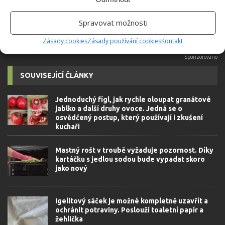
KRUTONY
MASTNOTA
PLÁTKY CHLEBA
POTRAVINY
STŘEPY
STROUHANKA
ZÁPACHY
Spravovat možnosti
Zásady cookies
Zásady používání cookies
Kontakt
SOUVISEJÍCÍ ČLÁNKY
Jednoduchý fígl, jak rychle oloupat granátové
jablko a další druhy ovoce. Jedná se o
osvědčený postup, který používají i zkušení
kuchaři
Mastný rošt v troubě vyžaduje pozornost. Díky
kartáčku s jedlou sodou bude vypadat skoro
jako nový
Igelitový sáček je možné kompletně uzavřít a
ochránit potraviny. Poslouží toaletní papír a
žehlička