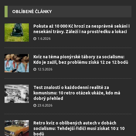
OBLÍBENÉ ČLÁNKY
Pokuta až 10 000 Kč hrozí za nesprávné sekání i
nesekání trávy. Záleží i na prostředku a lokaci
1.6.2026
Kvíz na téma pionýrské tábory za socialismu:
Kdo je zažil, bez problému získá 12 ze 12 bodů
12.5.2026
Test znalostí o každodenní realitě za
komunismu: 10 retro otázek ukáže, kdo má
dobrý přehled
23.6.2026
Retro kvíz o oblíbených autech v dobách
socialismu: Tehdejší řidiči musí získat 10 z 10
bodů