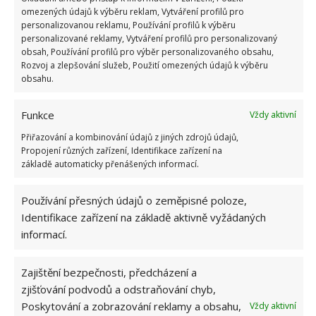
omezených údajů k výběru reklam, Vytváření profilů pro
Dary přírody: kamínky, mušličky, větvičky, šišky,
personalizovanou reklamu, Používání profilů k výběru
personalizované reklamy, Vytváření profilů pro personalizovaný
jmelí
obsah, Používání profilů pro výběr personalizovaného obsahu,
Rozvoj a zlepšování služeb, Použití omezených údajů k výběru
LED světýlka
obsahu.
Kávová zrna
Funkce
Vždy aktivní
Přiřazování a kombinování údajů z jiných zdrojů údajů,
Sušené ovoce
Propojení různých zařízení, Identifikace zařízení na
základě automaticky přenášených informací.
Slaměné a dřevěné dekorace
Používání přesných údajů o zeměpisné poloze,
Mašle, provázky
Identifikace zařízení na základě aktivně vyžádaných
informací.
Zajištění bezpečnosti, předcházení a
zjišťování podvodů a odstraňování chyb,
Poskytování a zobrazování reklamy a obsahu,
Vždy aktivní