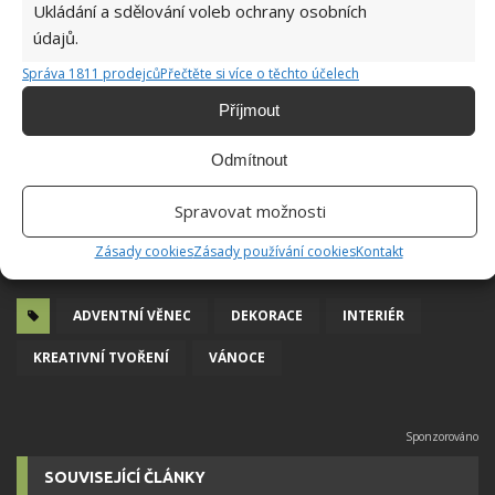
Ukládání a sdělování voleb ochrany osobních
údajů.
Správa 1811 prodejců
Přečtěte si více o těchto účelech
Příjmout
Odmítnout
Spravovat možnosti
Zásady cookies
Zásady používání cookies
Kontakt
ADVENTNÍ VĚNEC
DEKORACE
INTERIÉR
KREATIVNÍ TVOŘENÍ
VÁNOCE
SOUVISEJÍCÍ ČLÁNKY