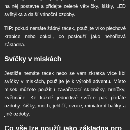
na něj postavte a přidejte zelené větvičky, šišky, LED
světýlka a další vánoční ozdoby.
TIP:
pokud nemáte žádný tácek, použijte víko plechové
krabice nebo cokoli, co poslouží jako nehořlavá
základna.
Svíčky v miskách
Jestliže nemáte tácek nebo se vám zkrátka více líbí
svíčky v miskách, použijte je k výrobě adventu. Místo
misek můžete použít i zavařovací skleničky, hrníčky,
květináče. Ke každé jednotlivé svíčce pak přidáte
ozdoby: šišky, mech, jehličí, ovoce, miniaturní baňky a
jiné ozdoby.
Co vše lze použít jako základna pro