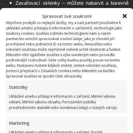
Zavařovací sklenky – můžete nabarvit a barevně
tak rozlišit a dodržet tradici barev
Spravovat své soukromí
Abychom poskytli co nejlepší služby, my a naši partneři používáme k
Bedýnky
ukládání a/nebo přístupu k informacím o zařízeních, technologie jako
soubory cookies. Souhlas s těmito technologiemi nám a našim
partnerům umožní zpracovávat osobní údaje, jako je chování při
Košíky
procházení nebo jedinečná ID na tomto webu. Nesouhlas nebo
odvolání souhlasu může nepříznivě ovlivnit určité vlastnosti a funkce.
Kulatý kámen nebo drátěný kruh na odkládání
Kliknutím níže vyjádřete souhlas s výše uvedeným nebo proveďte
podrobnější rozhodnutí. Vaše volby budou použity pouze na tomto
horkých hrnců
webu. Nastavení můžete kdykoli změnit, včetně odvolání souhlasu,
pomocí přepínačů v Zásadách cookies nebo kliknutím na tlačítko
Spravovat souhlas ve spodní části obrazovky.
Láhve od vína
Statistiky
TIP:
Výběr je pestrý. Lépe je však vybírat nehořlavé
Ukládání a/nebo přístup k informacím v zařízení, Měření výkonu
materiály.
reklam, Měření výkonu obsahu, Porozumění publiku
prostřednictvím statistik nebo kombinací údajů z různých zdrojů.
Další ozdoby
Marketing
Vánoční ozdoby: řetězy, baňky
Ukládání a/nebo přístup k informacím v zařízení, Použití