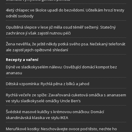
4letý chlapec ve školce upadl do bezvědomí. Učitelkám hrozí tresty
odnětí svobody
Opuštěná slepice v lese již měla osud téměř sečtený. Statečný
zachránce jí však zajistil nutnou péči
Žena nevěřila, že ještě někdy potká svého psa. Nečekaný telefonát
ale zajistil jejich opětovné shledaní
Recepty a vaření
Dýně ve sladkokyselém nálevu: Osvěžující domácí kompot bez
ananasu
Dětská vzpomínka: Rychlá pěna z bílků a jahod
Rychlá večeře ze spíže: Zavařovaná cuketová omáčka s ananasem
ve stylu sladkokyselé omáčky Uncle Ben’s
Švédské masové kuličky s krémovou omáčkou: Domácí
skandinávská klasika ve stylu IKEA
Meruňkové kostky: Neschovávejte ovoce pod těsto, nechte ho