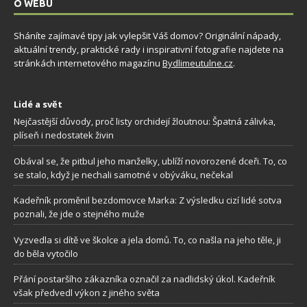
O WEBU
Sháníte zajímavé tipy jak vylepšit Váš domov? Originální nápady,
aktuální trendy, praktické rady i inspirativní fotografie najdete na
stránkách internetového magazínu
Bydlimeutulne.cz
.
Lidé a svět
Nejčastější důvody, proč listy orchidejí žloutnou: Špatná zálivka,
plíseň i nedostatek živin
Obával se, že pitbul jeho manželky, ublíží novorozené dceři. To, co
se stalo, když je nechali samotné v obýváku, nečekal
Kadeřník proměnil bezdomovce Marka: Z výsledku cizí lidé sotva
poznali, že jde o stejného muže
Vyzvedla si dítě ve školce a jela domů. To, co našla na jeho těle, ji
do běla vytočilo
Přání postaršího zákazníka označil za nadlidský úkol. Kadeřník
však předvedl výkon z jiného světa