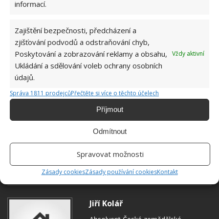
informací.
Zajištění bezpečnosti, předcházení a
zjišťování podvodů a odstraňování chyb,
Poskytování a zobrazování reklamy a obsahu,
Vždy aktivní
Ukládání a sdělování voleb ochrany osobních
údajů.
Správa 1811 prodejců
Přečtěte si více o těchto účelech
Příjmout
Odmítnout
Spravovat možnosti
AVIVÁŽ
ČISTICÍ PROSTŘEDEK
ÚKLID
Zásady cookies
Zásady používání cookies
Kontakt
Jiří Kolář