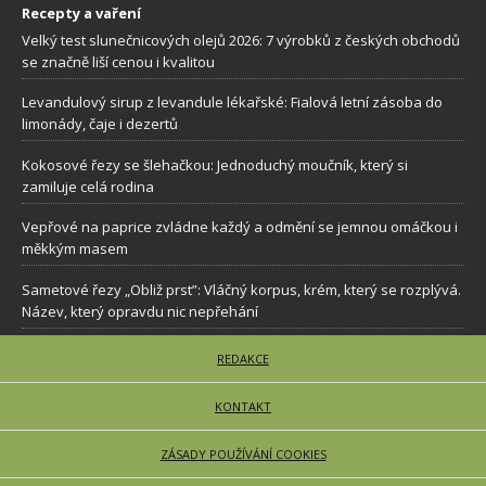
Recepty a vaření
Velký test slunečnicových olejů 2026: 7 výrobků z českých obchodů
se značně liší cenou i kvalitou
Levandulový sirup z levandule lékařské: Fialová letní zásoba do
limonády, čaje i dezertů
Kokosové řezy se šlehačkou: Jednoduchý moučník, který si
zamiluje celá rodina
Vepřové na paprice zvládne každý a odmění se jemnou omáčkou i
měkkým masem
Sametové řezy „Obliž prst”: Vláčný korpus, krém, který se rozplývá.
Název, který opravdu nic nepřehání
REDAKCE
KONTAKT
ZÁSADY POUŽÍVÁNÍ COOKIES