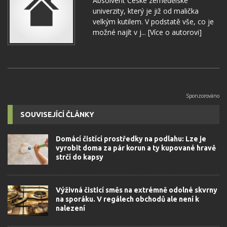
Absolvent České zemědělské
univerzity, který je již od malička
velkým kutilem. V podstatě vše, co je
možné najít v j...
[Více o autorovi]
SOUVISEJÍCÍ ČLÁNKY
Domácí čistící prostředky na podlahu: Lze je
vyrobit doma za pár korun a ty kupované hravě
strčí do kapsy
Výživná čisticí směs na extrémně odolné skvrny
na sporáku. V regálech obchodů ale není k
nalezení