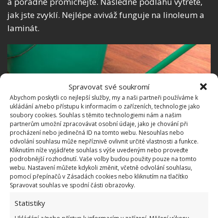
a pořádně promíchejte. Následně podlahu vytřete,
jak jste zvyklí. Nejlépe aviváž funguje na linoleum a
laminát.
Spravovat své soukromí
Abychom poskytli co nejlepší služby, my a naši partneři používáme k
ukládání a/nebo přístupu k informacím o zařízeních, technologie jako
soubory cookies. Souhlas s těmito technologiemi nám a našim
partnerům umožní zpracovávat osobní údaje, jako je chování při
procházení nebo jedinečná ID na tomto webu. Nesouhlas nebo
odvolání souhlasu může nepříznivě ovlivnit určité vlastnosti a funkce.
Kliknutím níže vyjádřete souhlas s výše uvedeným nebo proveďte
podrobnější rozhodnutí. Vaše volby budou použity pouze na tomto
webu. Nastavení můžete kdykoli změnit, včetně odvolání souhlasu,
pomocí přepínačů v Zásadách cookies nebo kliknutím na tlačítko
Spravovat souhlas ve spodní části obrazovky.
Fotografie: Piqsels
Statistiky
Pomoc se zaseknutým zipem