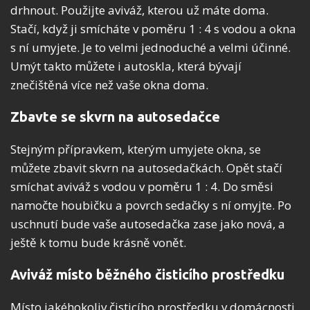
drhnout. Použijte aviváž, kterou už máte doma.
Stačí, když ji smícháte v poměru 1 : 4 s vodou a okna
s ní umyjete. Je to velmi jednoduché a velmi účinné.
Umýt takto můžete i autoskla, která bývají
znečištěná více než vaše okna doma.
Zbavte se skvrn na autosedačce
Stejným přípravkem, kterým umyjete okna, se
můžete zbavit skvrn na autosedačkách. Opět stačí
smíchat aviváž s vodou v poměru 1 : 4. Do směsi
namočte houbičku a povrch sedačky s ní omyjte. Po
uschnutí bude vaše autosedačka zase jako nová, a
ještě k tomu bude krásně vonět.
Aviváž místo běžného čisticího prostředku
Místo jakéhokoliv čisticího prostředku v domácnosti