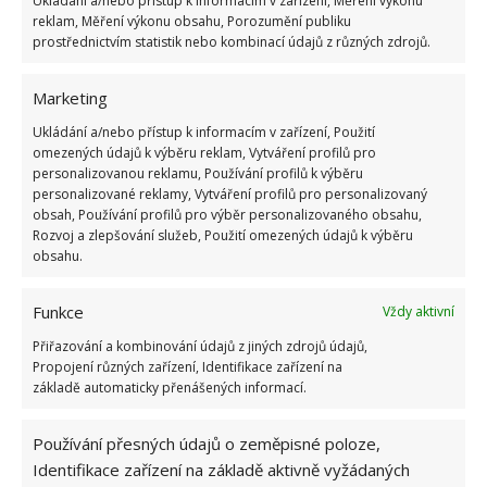
Ukládání a/nebo přístup k informacím v zařízení, Měření výkonu
reklam, Měření výkonu obsahu, Porozumění publiku
Pokud vám zip drhne nebo se už úplně zasekl, nalijte
prostřednictvím statistik nebo kombinací údajů z různých zdrojů.
na něj trochu aviváže. Díky němu bude jezdec na
zipu zase volně klouzat a nebudete se muset bát, že
Marketing
se vám daná věc poškodí.
Ukládání a/nebo přístup k informacím v zařízení, Použití
omezených údajů k výběru reklam, Vytváření profilů pro
Snadné odstranění staré tapety
personalizovanou reklamu, Používání profilů k výběru
personalizované reklamy, Vytváření profilů pro personalizovaný
Pokud se chystáte na změnu interiéru a nedaří se
obsah, Používání profilů pro výběr personalizovaného obsahu,
Rozvoj a zlepšování služeb, Použití omezených údajů k výběru
vám odlepit stará tapeta ze stěny, nechte v 1 litru
obsahu.
vody rozpustit 1 dávku aviváže. Směs naneste na
tapetu a nechte ji půl hodiny působit. Potom by
Funkce
Vždy aktivní
tapeta měla jít snadno odlepit.
Přiřazování a kombinování údajů z jiných zdrojů údajů,
Propojení různých zařízení, Identifikace zařízení na
Zdroj:
Hellaproperty
,
Express
základě automaticky přenášených informací.
Používání přesných údajů o zeměpisné poloze,
Identifikace zařízení na základě aktivně vyžádaných