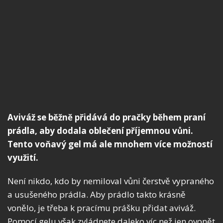
Aviváž se běžně přidává do pračky během praní
prádla, aby dodala oblečení příjemnou vůni.
Tento voňavý gel má ale mnohem více možností
využití.
Není nikdo, kdo by nemiloval vůni čerstvě vypraného
a usušeného prádla. Aby prádlo takto krásně
vonělo, je třeba k pracímu prášku přidat aviváž.
Pomocí gelu však zvládnete daleko víc než jen ovonět