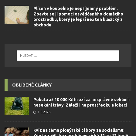
Plíseň v koupelně je nepříjemný problém.
Zbavte se jí pomocí osvědčeného domácího
prostředku, který je lepší než ten klasický z
obchodu
OBLÍBENÉ ČLÁNKY
Pokuta až 10 000 Kč hrozí za nesprávné sekání i
nesekání trávy. Záleží i na prostředku a lokaci
1.6.2026
Kvíz na téma pionýrské tábory za socialismu:
Kdo je zažil, bez problému získá 12 ze 12 bodů