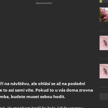
í na návštěvu, ale ohlásí se až na poslední
ale to asi sami víte. Pokud to u vás doma zrovna
mba, budete muset sebou hodit.
ost, ale mnohem horší by bylo, kdyby rovnou