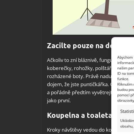
Zacilte pouze na detaily
Abychom p
Ačkoliv to zní bláznivě, funguje to! S
informací
koberečky, rohožky, polštářky. Věřte,
našim par
ID na tom
rozházené boty. Právě naducané polšt
funkce.
dojem, že jste puntičkářka. Cilte pro
Kliknutím
budou pou
a pořádně předtím vyvětrejte. Bytem 
pomocí př
jako první.
obrazovky
Statist
Koupelna a toaleta
Ukládání
obsahu, 
Kroky návštěvy vedou do koupelny a t