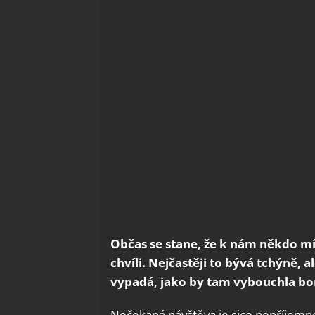
Občas se stane, že k nám někdo míř
chvíli. Nejčastěji to bývá tchýně, 
vypadá, jako by tam vybouchla bo
Nečekaná návštěva je sice nepříjemn