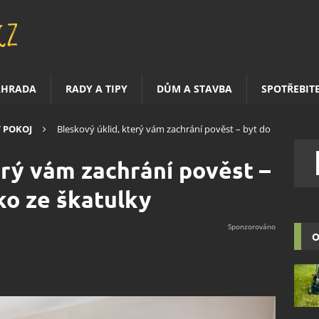
AHRADA
RADY A TIPY
DŮM A STAVBA
SPOTŘEBIT
 POKOJ
Bleskový úklid, který vám zachrání pověst – byt do
erý vám zachrání pověst –
ko ze škatulky
O