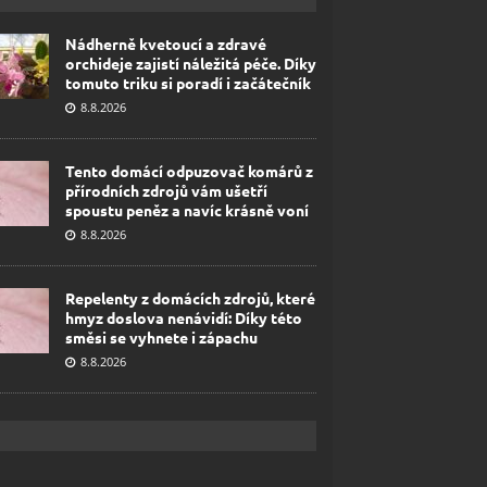
Nádherně kvetoucí a zdravé
orchideje zajistí náležitá péče. Díky
tomuto triku si poradí i začátečník
8.8.2026
Tento domácí odpuzovač komárů z
přírodních zdrojů vám ušetří
spoustu peněz a navíc krásně voní
8.8.2026
Repelenty z domácích zdrojů, které
hmyz doslova nenávidí: Díky této
směsi se vyhnete i zápachu
8.8.2026