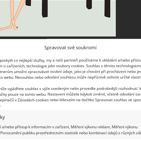
Spravovat své soukromí
oskytli co nejlepší služby, my a naši partneři používáme k ukládání a/nebo příst
rovnejte precizně obuv v botníku, narovnejte
m o zařízeních, technologie jako soubory cookies. Souhlas s těmito technologiem
 že smítko na zemi člověk přehlídne snáze, než
tnerům umožní zpracovávat osobní údaje, jako je chování při procházení nebo j
to webu. Nesouhlas nebo odvolání souhlasu může nepříznivě ovlivnit určité vlastn
ářky, rovné koberečky a seřazené boty vyvolají
stě na detaily. Nezapomeňte zapálit vonnou svíčku
 níže vyjádřete souhlas s výše uvedeným nebo proveďte podrobnější rozhodnutí. 
žity pouze na tomto webu. Nastavení můžete kdykoli změnit, včetně odvolání so
by se měla linout příjemná vůně, která uvítá hosty
epínačů v Zásadách cookies nebo kliknutím na tlačítko Spravovat souhlas ve spod
.
iky
 a/nebo přístup k informacím v zařízení, Měření výkonu reklam, Měření výkonu
Porozumění publiku prostřednictvím statistik nebo kombinací údajů z různých zdr
oalety, většinou ze všeho nejdříve. Buď musí po