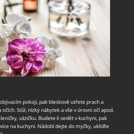
 obývacím pokoji, pak bleskově utřete prach a
 očích. Stůl, nízký nábytek a vše v úrovni očí apod.
leničky, vázičku. Budete-li sedět v kuchyni, pak
 více na kuchyni. Nádobí dejte do myčky, ukliďte