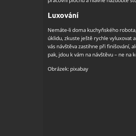
pracovní plochu a hlavně nazdobte stů
Luxování
Nemáte-li doma kuchyňského robota, 
úklidu, zkuste ještě rychle vyluxovat
vás návštěva zastihne při finišování, a
pak, jdou k vám na návštěvu – ne na k
Obrázek: pixabay