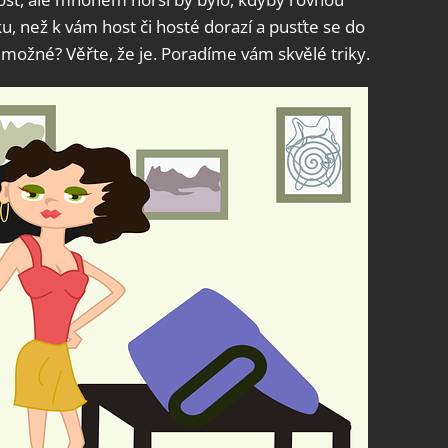
ku, než k vám host či hosté dorazí a pusťte se do
í možné? Věřte, že je. Poradíme vám skvělé triky.