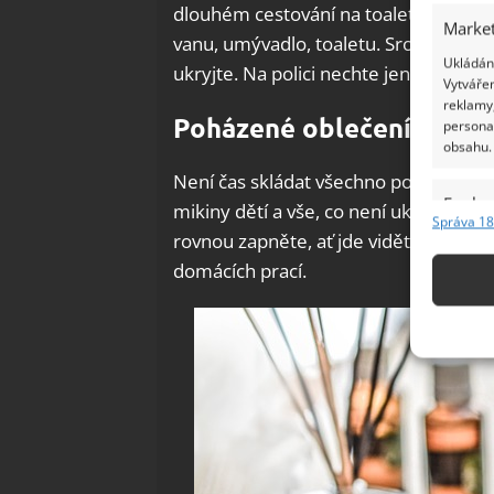
dlouhém cestování na toaletu anebo 
Market
vanu, umývadlo, toaletu. Srovnejte věc
Ukládání
ukryjte. Na polici nechte jen nezbytn
Vytvářen
reklamy,
Poházené oblečení
persona
obsahu.
Není čas skládat všechno poházené ob
Funkc
mikiny dětí a vše, co není uklízené, a 
Správa 18
rovnou zapněte, ať jde vidět, že jste 
Přiřazov
Identifi
domácích prací.
Použív
základ
Zajišt
odstra
Ukládá