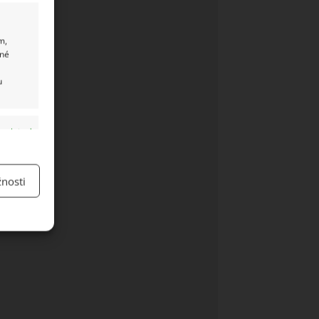
m,
ané
u
y aktivní
nosti
y aktivní