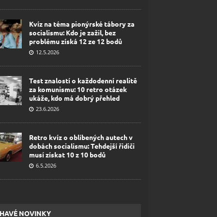
Kvíz na téma pionýrské tábory za
socialismu: Kdo je zažil, bez
problému získá 12 ze 12 bodů
12.5.2026
Test znalostí o každodenní realitě
za komunismu: 10 retro otázek
ukáže, kdo má dobrý přehled
23.6.2026
Retro kvíz o oblíbených autech v
dobách socialismu: Tehdejší řidiči
musí získat 10 z 10 bodů
6.5.2026
HAVÉ NOVINKY