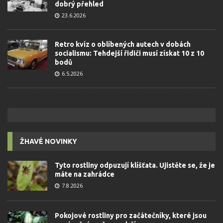
dobrý přehled
23.6.2026
Retro kvíz o oblíbených autech v dobách
socialismu: Tehdejší řidiči musí získat 10 z 10
bodů
6.5.2026
ŽHAVÉ NOVINKY
Tyto rostliny odpuzují klíšťata. Ujistěte se, že je
máte na zahrádce
7.8.2026
Pokojové rostliny pro začátečníky, které jsou