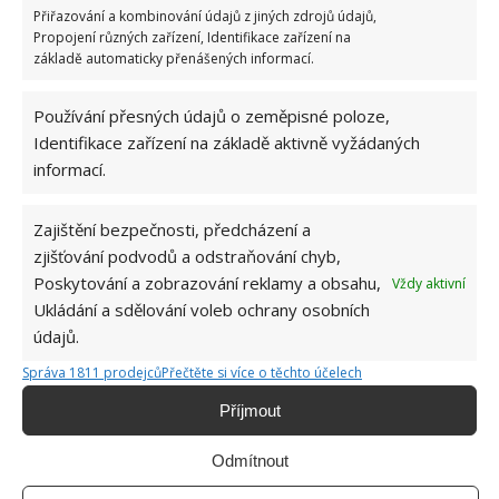
Přiřazování a kombinování údajů z jiných zdrojů údajů,
Propojení různých zařízení, Identifikace zařízení na
základě automaticky přenášených informací.
Používání přesných údajů o zeměpisné poloze,
Identifikace zařízení na základě aktivně vyžádaných
informací.
Zajištění bezpečnosti, předcházení a
zjišťování podvodů a odstraňování chyb,
Poskytování a zobrazování reklamy a obsahu,
Vždy aktivní
Ukládání a sdělování voleb ochrany osobních
údajů.
Správa 1811 prodejců
Přečtěte si více o těchto účelech
Kuchyně navíc přímo navazuje na obývací prostor,
Příjmout
kde je možné trávit čas společně a vítat zde návštěvy.
Zajímavé řešení nabídne ložnice, která není stavebně
Odmítnout
oddělena, ale je zde využita posuvná příčka z polic.