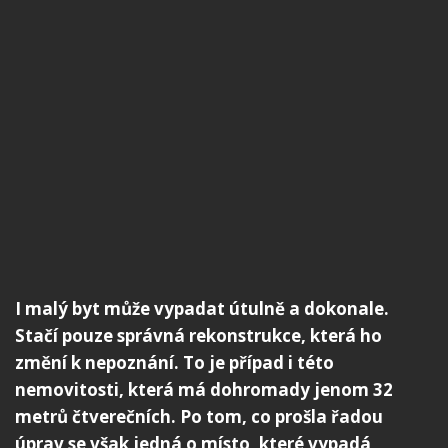
I malý byt může vypadat útulně a dokonale.
Stačí pouze správná rekonstrukce, která ho
změní k nepoznání. To je případ i této
nemovitosti, která má dohromady jenom 32
metrů čtverečních. Po tom, co prošla řadou
úprav se však jedná o místo, které vypadá