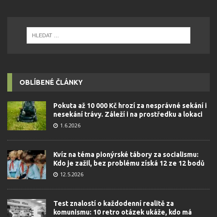
OBLÍBENÉ ČLÁNKY
Pokuta až 10 000 Kč hrozí za nesprávné sekání i
nesekání trávy. Záleží i na prostředku a lokaci
1.6.2026
Kvíz na téma pionýrské tábory za socialismu:
Kdo je zažil, bez problému získá 12 ze 12 bodů
12.5.2026
Test znalostí o každodenní realitě za
komunismu: 10 retro otázek ukáže, kdo má