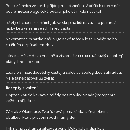
Po extrémních vedrech přijde prudká změna: V příštích dnech nás
podle meteorologů čeká počasí, jaké už nikdo nečekal
57letý obchodník si všiml, jak se skupina lidí naváží do policie. Z
lásky ke své zemi se jich ihned zastal
Novorozené miminko našli v igelitové tašce v lese. Rodiče se ho
chtěli tímto způsobem zbavit
Díky mateřské dovolené měla získat až 2 000 000 Kč. Malý detail její
plány ihned rozebral
Letadlo si nezodpovědný cestující spletl se zoologickou zahradou.
Nelegálně pašoval 33 zvířat
Recepty a vaření
Objevte kouzlo kakaové rolády bez mouky: Snadný recept pro
každou příležitost
Zázrak z Olomouce: Tvarůžková pomazánka s česnekem a
cibulkou, která provoní i pochmurný den
Trik na nadýchanou bílkovou pěnu: Dokonalé indiánky s