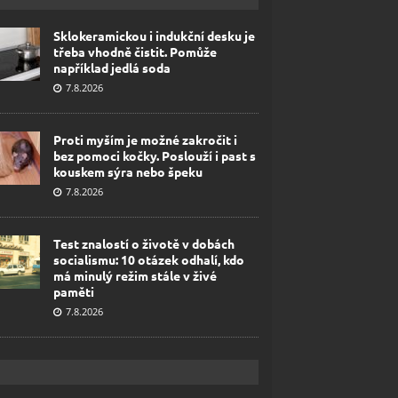
Sklokeramickou i indukční desku je
třeba vhodně čistit. Pomůže
například jedlá soda
7.8.2026
Proti myším je možné zakročit i
bez pomoci kočky. Poslouží i past s
kouskem sýra nebo špeku
7.8.2026
Test znalostí o životě v dobách
socialismu: 10 otázek odhalí, kdo
má minulý režim stále v živé
paměti
7.8.2026