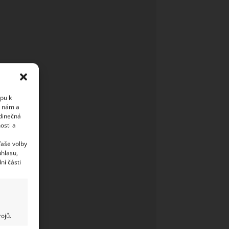
upu k
i nám a
edinečná
osti a
Vaše volby
uhlasu,
ní části
ojů.