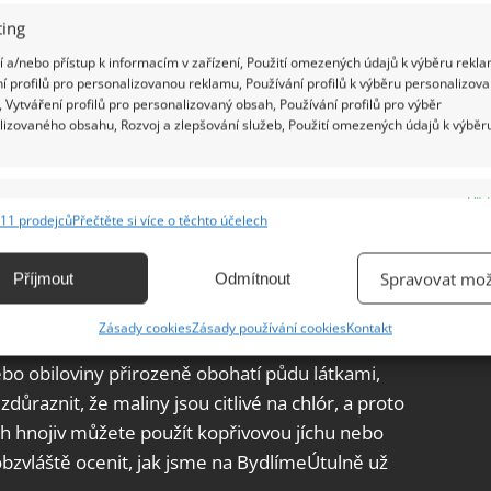
ing
 a/nebo přístup k informacím v zařízení, Použití omezených údajů k výběru rekla
í profilů pro personalizovanou reklamu, Používání profilů k výběru personalizov
 Vytváření profilů pro personalizovaný obsah, Používání profilů pro výběr
lizovaného obsahu, Rozvoj a zlepšování služeb, Použití omezených údajů k výběr
e
Vžd
11 prodejců
Přečtěte si více o těchto účelech
ání a kombinování údajů z jiných zdrojů údajů, Propojení různých zařízení,
kace zařízení na základě automaticky přenášených informací.
Spravovat mož
Příjmout
Odmítnout
ompost. Chcete-li místo průmyslových hnojiv
2–3 roky použijte uleželý koňský hnůj anebo dobře
ání přesných údajů o zeměpisné poloze, Identifikace zařízení na
Zásady cookies
Zásady používání cookies
Kontakt
ě aktivně vyžádaných informací.
e chtěli
záhon malin teprve zakládat, zvažte
ebo obiloviny přirozeně obohatí půdu látkami,
ění bezpečnosti, předcházení a zjišťování podvodů a
zdůraznit, že maliny jsou citlivé na chlór, a proto
ňování chyb, Poskytování a zobrazování reklamy a obsahu,
Vžd
ích hnojiv můžete použít kopřivovou jíchu nebo
ní a sdělování voleb ochrany osobních údajů.
obzvláště ocenit, jak jsme na BydlímeÚtulně už