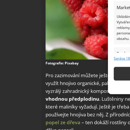
Market
Ukládání
Vytvářen
reklamy,
persona
obsahu.
Funkc
Správa 18
Přiřazov
Fotografie: Pixabay
Identifi
Pro zazimování můžete ještě přidat k
využít hnojivo organické, pak každé 
Použív
základ
vyzrálý zahradnický kompost. Kdybyst
vhodnou předplodinu
. Luštěniny n
Zajišt
které maliníky vyžadují. Ještě je třeba 
odstra
používejte hnojiva bez něj. Z přírodn
Ukládá
popel ze dřeva
– ten dokáží rostliny 