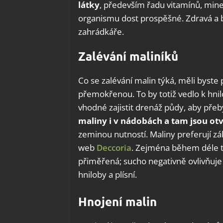
látky
, především řadu vitamínů, mine
organismu dost prospěšné. Zdravá a 
zahrádkáře.
Zalévání maliníků
Co se zalévání malin týká, měli byste 
přemokřenou. To by totiž vedlo k hni
vhodné zajistit drenáž půdy, aby pře
maliny i v nádobách a tam jsou ot
zeminou nutností. Maliny preferují z
web
Deccoria
. Zejména během déle tr
přiměřená; sucho negativně ovlivňuje
hniloby a plísní.
Hnojení malin