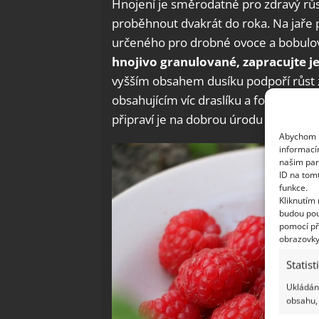
Hnojení je směrodatné pro zdravý růst
proběhnout dvakrát do roka. Na jaře p
určeného pro drobné ovoce a bobulovi
hnojivo granulované, zapracujte j
vyšším obsahem dusíku podpoří růst 
obsahujícím víc draslíku a fosforu. Ty
připraví je na dobrou úrodu v příštím 
Abychom p
informací
našim par
ID na tom
funkce.
Kliknutím
budou pou
pomocí př
obrazovky
Statist
Ukládání
obsahu, 