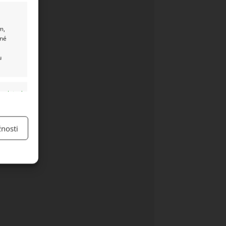
m,
ané
u
y aktivní
nosti
y aktivní