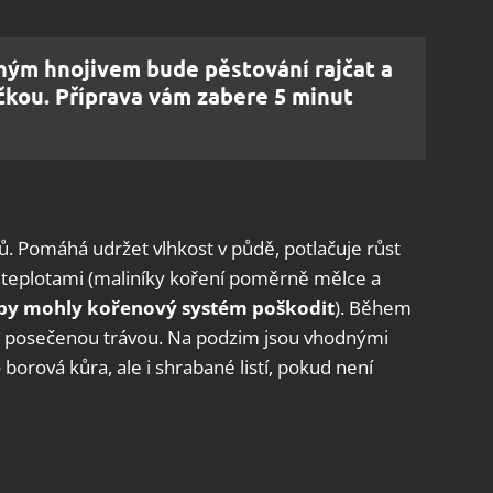
vným hnojivem bude pěstování rajčat a
čkou. Příprava vám zabere 5 minut
. Pomáhá udržet vlhkost v půdě, potlačuje růst
 teplotami (maliníky koření poměrně mělce a
by mohly kořenový systém poškodit
). Během
 posečenou trávou. Na podzim jsou vhodnými
borová kůra, ale i shrabané listí, pokud není