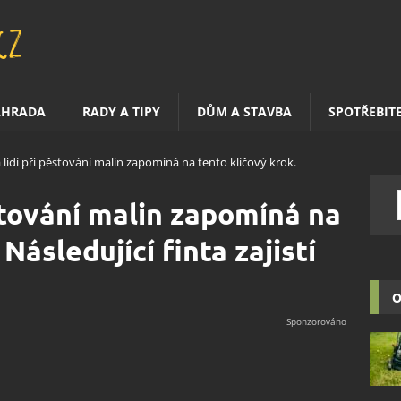
AHRADA
RADY A TIPY
DŮM A STAVBA
SPOTŘEBIT
 lidí při pěstování malin zapomíná na tento klíčový krok.
stování malin zapomíná na
Následující finta zajistí
O