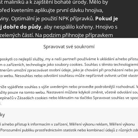
 maliníků a k zajištění bohaté úrody. Mělo by
řed kvetením aplikujte první dávku hnojiva,
ny. Optimální je použití NPK přípravků.
Pokud je
ej dobře do půdy
, aby nespálilo kořeny. Hnojivo s
zelených částí. Na podzim přihnojte přípravkem
to prvky činí rostliny odolnějšími před zimou a
Spravovat své soukromí
roce.
oskytli co nejlepší služby, my a naši partneři používáme k ukládání a/nebo příst
m o zařízeních, technologie jako soubory cookies. Souhlas s těmito technologiem
tnerům umožní zpracovávat osobní údaje, jako je chování při procházení nebo j
to webu. Nesouhlas nebo odvolání souhlasu může nepříznivě ovlivnit určité vlastn
 níže vyjádřete souhlas s výše uvedeným nebo proveďte podrobnější rozhodnutí. 
žity pouze na tomto webu. Nastavení můžete kdykoli změnit, včetně odvolání so
epínačů v Zásadách cookies nebo kliknutím na tlačítko Spravovat souhlas ve spod
.
iky
 a/nebo přístup k informacím v zařízení, Měření výkonu reklam, Měření výkonu
Porozumění publiku prostřednictvím statistik nebo kombinací údajů z různých zdr