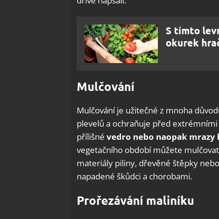
dříve napsali.
S tímto le
okurek hra
Mulčování
Mulčování je užitečné z mnoha důvodů
plevelů a ochraňuje před extrémními
přílišné
vedro nebo naopak mrazy 
vegetačního období můžete mulčovat
materiály piliny, dřevěné štěpky nebo 
napadené škůdci a chorobami.
Prořezávání maliníku