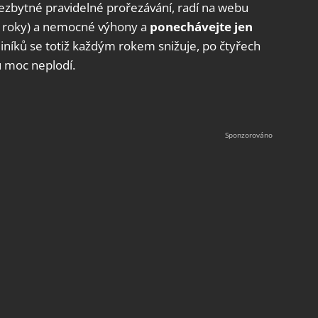
nezbytné pravidelné prořezávání, radí na webu
 4 roky) a nemocné výhony a
ponechávejte jen
liníků se totiž každým rokem snižuje, po čtyřech
u moc neplodí.