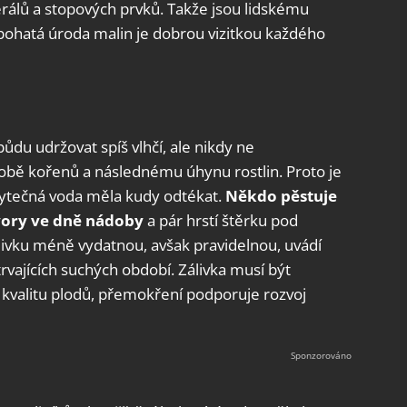
rálů a stopových prvků. Takže jsou lidskému
bohatá úroda malin je dobrou vizitkou každého
půdu udržovat spíš vlhčí, ale nikdy ne
lobě kořenů a následnému úhynu rostlin. Proto je
bytečná voda měla kudy odtékat.
Někdo pěstuje
vory ve dně nádoby
a pár hrstí štěrku pod
álivku méně vydatnou, avšak pravidelnou, uvádí
vajících suchých období. Zálivka musí být
 kvalitu plodů, přemokření podporuje rozvoj