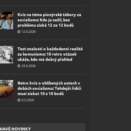
Kvíz na téma pionýrské tábory za
socialismu: Kdo je zažil, bez
problému získá 12 ze 12 bodů
12.5.2026
Test znalostí o každodenní realitě
za komunismu: 10 retro otázek
ukáže, kdo má dobrý přehled
23.6.2026
Retro kvíz o oblíbených autech v
dobách socialismu: Tehdejší řidiči
musí získat 10 z 10 bodů
6.5.2026
HAVÉ NOVINKY