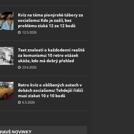
Kvíz na téma pionýrské tábory za
socialismu: Kdo je zažil, bez
problému získá 12 ze 12 bodů
12.5.2026
Test znalostí o každodenní realitě
za komunismu: 10 retro otázek
ukáže, kdo má dobrý přehled
23.6.2026
Retro kvíz o oblíbených autech v
dobách socialismu: Tehdejší řidiči
musí získat 10 z 10 bodů
6.5.2026
HAVÉ NOVINKY