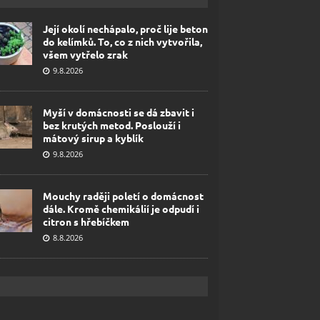
Její okolí nechápalo, proč lije beton
do kelímků. To, co z nich vytvořila,
všem vytřelo zrak
9.8.2026
Myší v domácnosti se dá zbavit i
bez krutých metod. Poslouží i
mátový sirup a kyblík
9.8.2026
Mouchy raději poletí o domácnost
dále. Kromě chemikálií je odpudí i
citron s hřebíčkem
8.8.2026