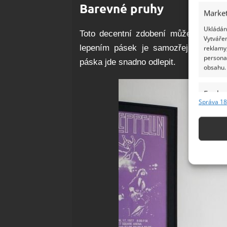
Barevné pruhy
Market
Ukládání
Toto decentní zdobení můžete mít raz
Vytvářen
lepením pásek je samozřejmě nutné 
reklamy,
persona
páska jde snadno odlepit.
obsahu.
Funkc
Správa 18
Přiřazov
Identifi
Použív
základ
Zajišt
odstra
Ukládá