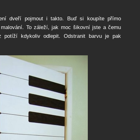
ní dveří pojmout i takto. Buď si koupíte přímo
 malování. To záleží, jak moc šikovní jste a čemu
potíží kdykoliv odlepit. Odstranit barvu je pak