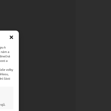
upu k
i nám a
edinečná
osti a
Vaše volby
uhlasu,
ní části
ojů.