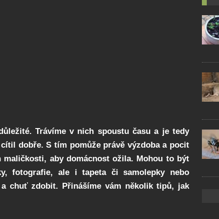
ůležité. Trávíme v nich spoustu času a je tedy
cítil dobře. S tím pomůže právě výzdoba a pocit
en maličkosti, aby domácnost ožila. Mohou to být
ky, fotografie, ale i tapeta či samolepky nebo
 a chuť zdobit. Přinášíme vám několik tipů, jak