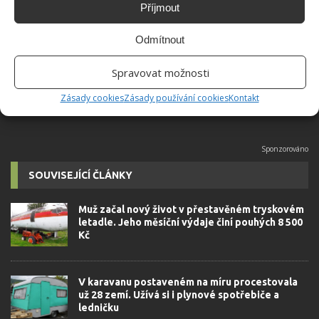
Příjmout
Absolvent České zemědělské
univerzity, který je již od malička
Odmítnout
velkým kutilem. V podstatě vše, co je
možné najít v j...
[Více o autorovi]
Spravovat možnosti
Zásady cookies
Zásady používání cookies
Kontakt
SOUVISEJÍCÍ ČLÁNKY
Muž začal nový život v přestavěném tryskovém
letadle. Jeho měsíční výdaje činí pouhých 8 500
Kč
V karavanu postaveném na míru procestovala
už 28 zemí. Užívá si i plynové spotřebiče a
ledničku