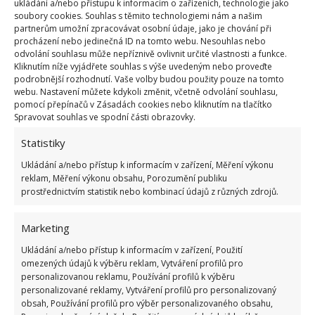
ukládání a/nebo přístupu k informacím o zařízeních, technologie jako
soubory cookies. Souhlas s těmito technologiemi nám a našim
partnerům umožní zpracovávat osobní údaje, jako je chování při
procházení nebo jedinečná ID na tomto webu. Nesouhlas nebo
odvolání souhlasu může nepříznivě ovlivnit určité vlastnosti a funkce.
Kliknutím níže vyjádřete souhlas s výše uvedeným nebo proveďte
podrobnější rozhodnutí. Vaše volby budou použity pouze na tomto
webu. Nastavení můžete kdykoli změnit, včetně odvolání souhlasu,
pomocí přepínačů v Zásadách cookies nebo kliknutím na tlačítko
Spravovat souhlas ve spodní části obrazovky.
Statistiky
Ukládání a/nebo přístup k informacím v zařízení, Měření výkonu
reklam, Měření výkonu obsahu, Porozumění publiku
prostřednictvím statistik nebo kombinací údajů z různých zdrojů.
Marketing
Ukládání a/nebo přístup k informacím v zařízení, Použití
omezených údajů k výběru reklam, Vytváření profilů pro
personalizovanou reklamu, Používání profilů k výběru
personalizované reklamy, Vytváření profilů pro personalizovaný
obsah, Používání profilů pro výběr personalizovaného obsahu,