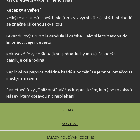
Recepty a vaření
Velký test slunečnicových olejů 2026: 7 výrobků z českých obchodů
se značně liší cenou i kvalitou
Levandulový sirup z levandule lékařské: Fialová letní zásoba do
limonády, čaje i dezertů
Kokosové řezy se šlehačkou: Jednoduchý moučník, který si
zamiluje celá rodina
Vepřové na paprice zvládne každý a odmění se jemnou omáčkou i
měkkým masem
Sametové řezy „Obliž prst”: Vláčný korpus, krém, který se rozplývá.
Název, který opravdu nic nepřehání
REDAKCE
KONTAKT
ZÁSADY POUŽÍVÁNÍ COOKIES