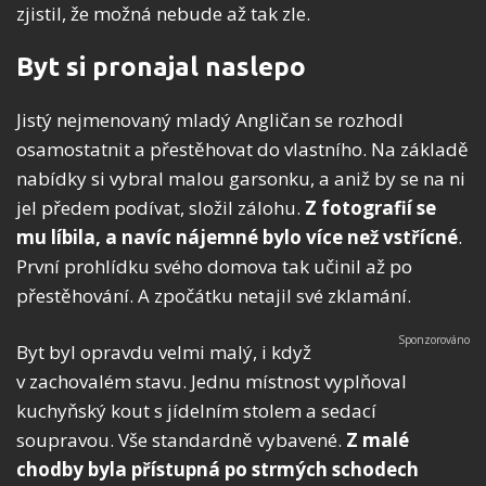
zjistil, že možná nebude až tak zle.
Byt si pronajal naslepo
Jistý nejmenovaný mladý Angličan se rozhodl
osamostatnit a přestěhovat do vlastního. Na základě
nabídky si vybral malou garsonku, a aniž by se na ni
jel předem podívat, složil zálohu.
Z fotografií se
mu líbila, a navíc nájemné bylo více než vstřícné
.
První prohlídku svého domova tak učinil až po
přestěhování. A zpočátku netajil své zklamání.
Byt byl opravdu velmi malý, i když
v zachovalém stavu. Jednu místnost vyplňoval
kuchyňský kout s jídelním stolem a sedací
soupravou. Vše standardně vybavené.
Z malé
chodby byla přístupná po strmých schodech