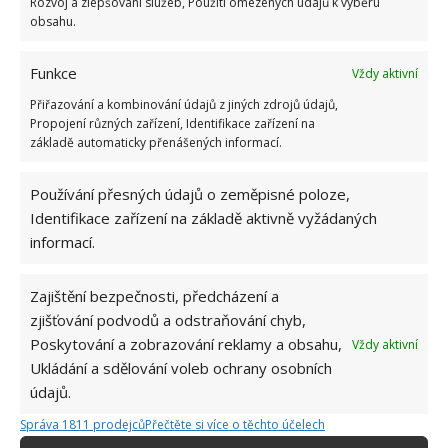
Rozvoj a zlepšování služeb, Použití omezených údajů k výběru
obsahu.
Funkce
Vždy aktivní
Přiřazování a kombinování údajů z jiných zdrojů údajů,
Propojení různých zařízení, Identifikace zařízení na
základě automaticky přenášených informací.
Používání přesných údajů o zeměpisné poloze,
Identifikace zařízení na základě aktivně vyžádaných
informací.
Zajištění bezpečnosti, předcházení a
zjišťování podvodů a odstraňování chyb,
Poskytování a zobrazování reklamy a obsahu,
Vždy aktivní
PŘESTAVBA
SKLEPENÍ
Ukládání a sdělování voleb ochrany osobních
údajů.
Správa 1811 prodejců
Přečtěte si více o těchto účelech
Jiří Kolář