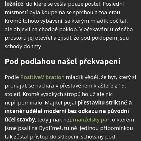
ložnice
, do které se vešla pouze postel. Poslední
místností byla koupelna se sprchou a toaletou.
Kromě tohoto vybavení, se kterým mladík počítal,
ale objevil na chodbě poklop. V očekávání úložného
prostoru jej otevřel a zjistil, že pod poklopem jsou
schody do tmy.
Pod podlahou našel překvapení
Podle
PositiveVibration
mladík věděl, že byt, který si
pronajal, se nachází v přestavěném klášteře z 19.
století. Kromě vysokých stropů ho už ale nic
nepřipomínalo. Majitel pojal
přestavbu striktně a
interiér udělal moderní bez odkazu na původní
účel stavby
, tedy jinak než
manželský pár
, o kterém
jsme psali na BydlímeÚtulně. Jedinou připomínkou
tak zůstal přístup do sklepení, schovaný pod