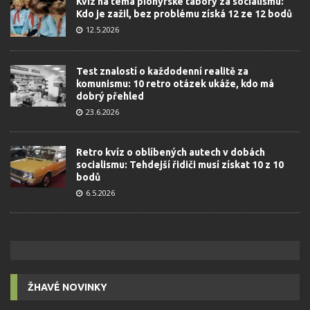
Kvíz na téma pionýrské tábory za socialismu:
Kdo je zažil, bez problému získá 12 ze 12 bodů
12.5.2026
Test znalostí o každodenní realitě za
komunismu: 10 retro otázek ukáže, kdo má
dobrý přehled
23.6.2026
Retro kvíz o oblíbených autech v dobách
socialismu: Tehdejší řidiči musí získat 10 z 10
bodů
6.5.2026
ŽHAVÉ NOVINKY