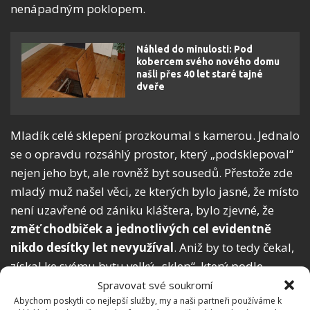
nenápadným poklopem.
Náhled do minulosti: Pod
kobercem svého nového domu
našli přes 40 let staré tajné
dveře
Mladík celé sklepení prozkoumal s kamerou. Jednalo
se o opravdu rozsáhlý prostor, který „podsklepoval“
nejen jeho byt, ale rovněž byt sousedů. Přestože zde
mladý muž našel věci, ze kterých bylo jasné, že místo
není uzavřené od zániku kláštera, bylo zjevné, že
změť chodbiček a jednotlivých cel evidentně
nikdo desítky let nevyužíval
. Aniž by to tedy čekal,
získal ke svému bytu velký „sklep“, který podle
ReceptyPrimaNápadů
má nespočet výhod.
Spravovat své soukromí
Abychom poskytli co nejlepší služby, my a naši partneři používáme k