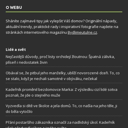
O WEBU
Sháníte zajímavé tipy jak vylepšit Váš domov? Originální nápady,
aktuální trendy, praktické rady i inspirativní fotografie najdete na
stránkách internetového magazínu
Bydlimeutulne.cz
.
Lidé a svět
Nejčastější důvody, proč listy orchidejí žloutnou: Špatná zálivka,
plíseň i nedostatek živin
Obával se, že pitbul jeho manželky, ublíží novorozené dceři. To, co
se stalo, když je nechali samotné v obýváku, nečekal
Kadeřník proměnil bezdomovce Marka: Z výsledku cizí lidé sotva
poznali, že jde o stejného muže
Vyzvedla si dítě ve školce a jela domů. To, co našla na jeho těle, ji
do běla vytočilo
Přání postaršího zákazníka označil za nadlidský úkol. Kadeřník
však předvedl výkon z jiného světa