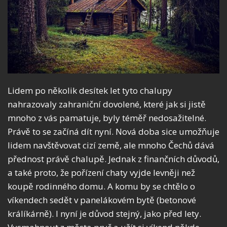
Lidem po několik desítek let tyto chalupy
nahrazovaly zahraniční dovolené, které jak si jistě
mnoho z vás pamatuje, byly téměř nedosažitelné.
Právě to se začíná dít nyní. Nová doba sice umožňuje
lidem navštěvovat cizí země, ale mnoho Čechů dává
přednost právě chalupě. Jednak z finančních důvodů,
a také proto, že pořízení chaty vyjde levněji než
koupě rodinného domu. A komu by se chtělo o
víkendech sedět v panelákovém bytě (betonové
králíkárně). I nyní je důvod stejný, jako před lety.