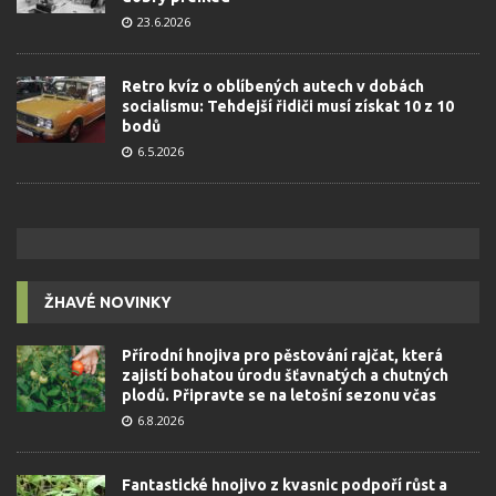
23.6.2026
Retro kvíz o oblíbených autech v dobách
socialismu: Tehdejší řidiči musí získat 10 z 10
bodů
6.5.2026
ŽHAVÉ NOVINKY
Přírodní hnojiva pro pěstování rajčat, která
zajistí bohatou úrodu šťavnatých a chutných
plodů. Připravte se na letošní sezonu včas
6.8.2026
Fantastické hnojivo z kvasnic podpoří růst a