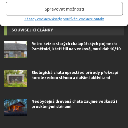
Spravovat možnosti
Zásady cookies
Zásady používání cookies
Kontakt
SOUVISEJÍCÍ ČLÁNKY
Retro kvíz o starých chalupářských pojmech:
Pamětníci, kteří žili na venkově, musí dát 10/10
Ekologická chata uprostřed přírody překvapí
horolezeckou stěnou a dalšími aktivitami
Neobyčejná dřevěná chata zaujme velikostí i
prosklenými stěnami