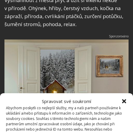
Vysmahnout z města pryč a užít si víkend někde
v přírodě. Ohýnek, hřiby, čerstvý vzduch, kočka na
zápraží, příroda, cvrlikání ptáčků, zurčení potůčku,
šumění stromů, pohoda, relax.
Spravovat své soukromí
Abychom poskytli co nejlepší služby, my a naši partneři používáme k
ukládání a/nebo přístupu k informacím o zařízeních, technologie jako
soubory cookies. Souhlas s těmito technologiemi nám a našim
partnerům umožní zpracovávat osobní údaje, jako je chování při
procházení nebo jedinečná ID na tomto webu. Nesouhlas nebo