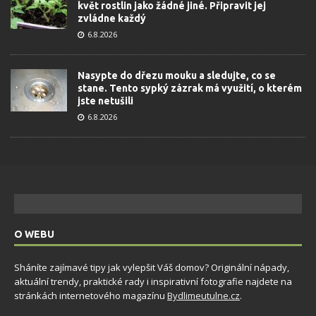
květ rostlin jako žádné jiné. Připravit jej
zvládne každý
6.8.2026
Nasypte do dřezu mouku a sledujte, co se
stane. Tento sypký zázrak má využití, o kterém
jste netušili
6.8.2026
O WEBU
Sháníte zajímavé tipy jak vylepšit Váš domov? Originální nápady,
aktuální trendy, praktické rady i inspirativní fotografie najdete na
stránkách internetového magazínu
Bydlimeutulne.cz
.