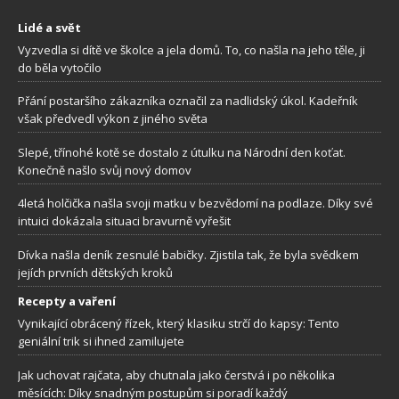
Lidé a svět
Vyzvedla si dítě ve školce a jela domů. To, co našla na jeho těle, ji
do běla vytočilo
Přání postaršího zákazníka označil za nadlidský úkol. Kadeřník
však předvedl výkon z jiného světa
Slepé, třínohé kotě se dostalo z útulku na Národní den koťat.
Konečně našlo svůj nový domov
4letá holčička našla svoji matku v bezvědomí na podlaze. Díky své
intuici dokázala situaci bravurně vyřešit
Dívka našla deník zesnulé babičky. Zjistila tak, že byla svědkem
jejích prvních dětských kroků
Recepty a vaření
Vynikající obrácený řízek, který klasiku strčí do kapsy: Tento
geniální trik si ihned zamilujete
Jak uchovat rajčata, aby chutnala jako čerstvá i po několika
měsících: Díky snadným postupům si poradí každý