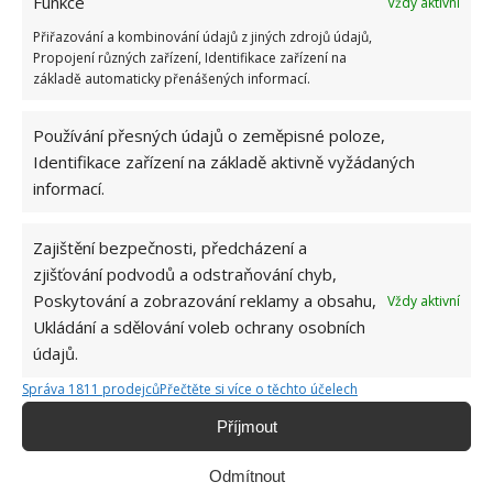
Funkce
Vždy aktivní
Obrázek:
pixabay.com
Přiřazování a kombinování údajů z jiných zdrojů údajů,
Propojení různých zařízení, Identifikace zařízení na
základě automaticky přenášených informací.
Používání přesných údajů o zeměpisné poloze,
Identifikace zařízení na základě aktivně vyžádaných
informací.
Zajištění bezpečnosti, předcházení a
zjišťování podvodů a odstraňování chyb,
Poskytování a zobrazování reklamy a obsahu,
Vždy aktivní
Ukládání a sdělování voleb ochrany osobních
údajů.
Správa 1811 prodejců
Přečtěte si více o těchto účelech
Příjmout
Odmítnout
CHALUPA
CHALUPAŘENÍ
CHATA