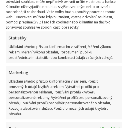
odvolání souhlasu může nepříznivě ovlivnit určité vlastnosti a funkce.
Kliknutím níže vyjádřete souhlas s výše uvedeným nebo proveďte
Počet chalupářů roste
podrobnější rozhodnutí. Vaše volby budou použity pouze na tomto
webu. Nastavení můžete kdykoli změnit, včetně odvolání souhlasu,
pomocí přepínačů v Zásadách cookies nebo kliknutím na tlačítko
Někdy kolem roku 1990 mělo chalupu zhruba 400
Spravovat souhlas ve spodní části obrazovky.
tisíc rodin, o 10 let později už to bylo o 32 tisíc rodin
Statistiky
více a dnes vlastní nějakou tu chalupu přes půl
Ukládání a/nebo přístup k informacím v zařízení, Měření výkonu
milionu rodin. Chlupu si však lidé nepořizují pouze
reklam, Měření výkonu obsahu, Porozumění publiku
kvůli letní dovolené či příjemným víkendům, ale
prostřednictvím statistik nebo kombinací údajů z různých zdrojů.
často proto, že myslí na budoucnost. Mnoho rodin
má v plánu byt nechat mladým nebo prodat a na
Marketing
stará kolena jít právě na chalupu, kterou si za ta léta
Ukládání a/nebo přístup k informacím v zařízení, Použití
pomalu, postupně zvelebí. Důvodem, jenž lidi drží ve
omezených údajů k výběru reklam, Vytváření profilů pro
personalizovanou reklamu, Používání profilů k výběru
městě je i práce, kterou by na horách či v malé vísce
personalizované reklamy, Vytváření profilů pro personalizovaný
nesehnali. Na důchod je už to vlastně jedno a aspoň
obsah, Používání profilů pro výběr personalizovaného obsahu,
Rozvoj a zlepšování služeb, Použití omezených údajů k výběru
budou mít vnoučátka kam jezdit. Propadli jste i vy
obsahu.
chalupaření?