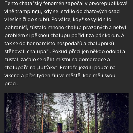
Tento chatařský fenomén započal v prvorepublikové
vlně trampingu, kdy se jezdilo do chatových osad
v lesích či do srubů. Po válce, když se vylidnilo
pohraničí, zůstalo mnoho chalup prázdných a nebyl
problém si pěknou chalupu pořídit za pár korun. A
tak se do hor namísto hospodářů a chalupníků
stěhovali chalupáři. Pokud přeci jen někdo odolal a
zůstal, začalo se dělit místní na domorodce a
chalupáře na „lufťáky“. Protože jezdili pouze na
víkend a přes týden žili ve městě, kde měli svou
práci.