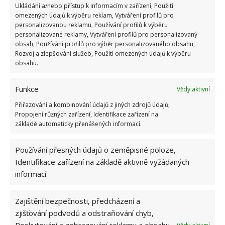
Ukládání a/nebo přístup k informacím v zařízení, Použití
6.5.2026
omezených údajů k výběru reklam, Vytváření profilů pro
personalizovanou reklamu, Používání profilů k výběru
personalizované reklamy, Vytváření profilů pro personalizovaný
obsah, Používání profilů pro výběr personalizovaného obsahu,
Rozvoj a zlepšování služeb, Použití omezených údajů k výběru
obsahu.
ŽHAVÉ NOVINKY
Funkce
Vždy aktivní
Profesionální zahradnice vytvořila přehled
Přiřazování a kombinování údajů z jiných zdrojů údajů,
nejnebezpečnějších škůdců rostlin a postupy,
Propojení různých zařízení, Identifikace zařízení na
jak se jich rychle zbavit
základě automaticky přenášených informací.
6.8.2026
Používání přesných údajů o zeměpisné poloze,
Bohatá úroda rajčat nemusí být jen zbožným
Identifikace zařízení na základě aktivně vyžádaných
přáním. Užijte si úspěšnou sklizeň již během
informací.
letošní sezony
6.8.2026
Zajištění bezpečnosti, předcházení a
zjišťování podvodů a odstraňování chyb,
Přírodní hnojiva pro pěstování rajčat, která