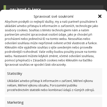
OBLÍBENÉ ČLÁNKY
Spravovat své soukromí
Pokuta až 10 000 Kč hrozí za nesprávné sekání i
Abychom poskytli co nejlepší služby, my a naši partneři používáme k
nesekání trávy. Záleží i na prostředku a lokaci
ukládání a/nebo přístupu k informacím o zařízeních, technologie jako
soubory cookies. Souhlas s těmito technologiemi nám a našim
1.6.2026
partnerům umožní zpracovávat osobní údaje, jako je chování při
procházení nebo jedinečná ID na tomto webu. Nesouhlas nebo
odvolání souhlasu může nepříznivě ovlivnit určité vlastnosti a funkce.
Kvíz na téma pionýrské tábory za socialismu:
Kliknutím níže vyjádřete souhlas s výše uvedeným nebo proveďte
Kdo je zažil, bez problému získá 12 ze 12 bodů
podrobnější rozhodnutí. Vaše volby budou použity pouze na tomto
12.5.2026
webu. Nastavení můžete kdykoli změnit, včetně odvolání souhlasu,
pomocí přepínačů v Zásadách cookies nebo kliknutím na tlačítko
Spravovat souhlas ve spodní části obrazovky.
Test znalostí o každodenní realitě za
Statistiky
komunismu: 10 retro otázek ukáže, kdo má
dobrý přehled
Ukládání a/nebo přístup k informacím v zařízení, Měření výkonu
23.6.2026
reklam, Měření výkonu obsahu, Porozumění publiku
prostřednictvím statistik nebo kombinací údajů z různých zdrojů.
Retro kvíz o oblíbených autech v dobách
socialismu: Tehdejší řidiči musí získat 10 z 10
Marketing
bodů