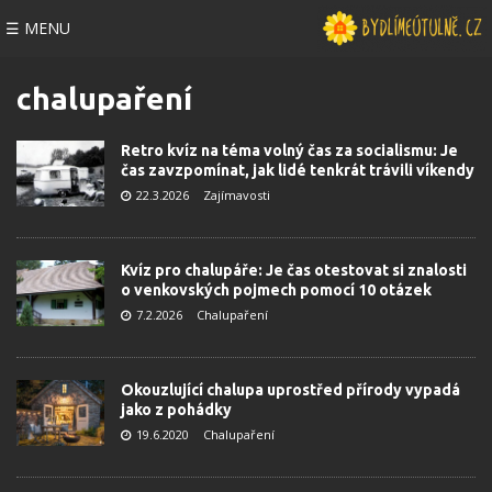
☰ MENU
chalupaření
Retro kvíz na téma volný čas za socialismu: Je
čas zavzpomínat, jak lidé tenkrát trávili víkendy
22.3.2026
Zajímavosti
Kvíz pro chalupáře: Je čas otestovat si znalosti
o venkovských pojmech pomocí 10 otázek
7.2.2026
Chalupaření
Okouzlující chalupa uprostřed přírody vypadá
jako z pohádky
19.6.2020
Chalupaření