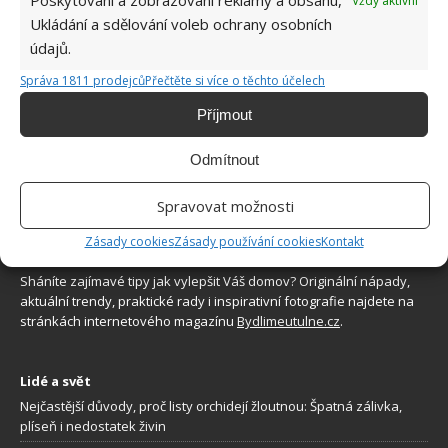
Poskytování a zobrazování reklamy a obsahu,
Vždy aktivní
zajistí bohatou úrodu šťavnatých a chutných
Ukládání a sdělování voleb ochrany osobních
plodů. Připravte se na letošní sezonu včas
údajů.
6.8.2026
Správa 1811 prodejců
Přečtěte si více o těchto účelech
Příjmout
Odmítnout
Spravovat možnosti
O WEBU
Zásady cookies
Zásady používání cookies
Kontakt
Sháníte zajímavé tipy jak vylepšit Váš domov? Originální nápady,
aktuální trendy, praktické rady i inspirativní fotografie najdete na
stránkách internetového magazínu
Bydlimeutulne.cz
.
Lidé a svět
Nejčastější důvody, proč listy orchidejí žloutnou: Špatná zálivka,
plíseň i nedostatek živin