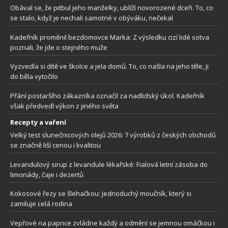
Obával se, že pitbul jeho manželky, ublíží novorozené dceři. To, co
se stalo, když je nechali samotné v obýváku, nečekal
Kadeřník proměnil bezdomovce Marka: Z výsledku cizí lidé sotva
poznali, že jde o stejného muže
Vyzvedla si dítě ve školce a jela domů. To, co našla na jeho těle, ji
do běla vytočilo
Přání postaršího zákazníka označil za nadlidský úkol. Kadeřník
však předvedl výkon z jiného světa
Recepty a vaření
Velký test slunečnicových olejů 2026: 7 výrobků z českých obchodů
se značně liší cenou i kvalitou
Levandulový sirup z levandule lékařské: Fialová letní zásoba do
limonády, čaje i dezertů
Kokosové řezy se šlehačkou: Jednoduchý moučník, který si
zamiluje celá rodina
Vepřové na paprice zvládne každý a odmění se jemnou omáčkou i