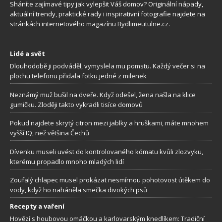
Sháníte zajímavé tipy jak vylepšit Váš domov? Originální nápady,
aktuální trendy, praktické rady i inspirativní fotografie najdete na
stránkách internetového magazínu
Bydlimeutulne.cz
.
Lidé a svět
Dlouhodobě ji podváděl, vymyslela mu pomstu. Každý večer si na
plochu telefonu přidala fotku jedné z milenek
Neznámý muž bušil na dveře. Když odešel, žena našla na klice
gumičku. Zloději takto vykradli tisíce domovů
Pokud najdete skrytý citron mezi jablky a hruškami, máte mnohem
vyšší IQ, než většina Čechů
Dívenku museli uvést do kontrolovaného kómatu kvůli zlozvyku,
kterému propadlo mnoho mladých lidí
Zoufalý chlapec musel prokázat nesmírnou pohotovost útěkem do
vody, když ho naháněla smečka divokých psů
Recepty a vaření
Hovězí s houbovou omáčkou a karlovarským knedlíkem: Tradiční