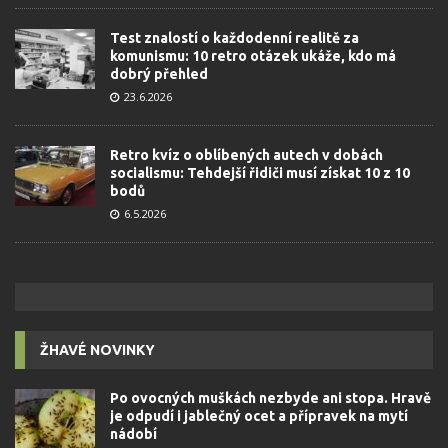
Test znalostí o každodenní realitě za
komunismu: 10 retro otázek ukáže, kdo má
dobrý přehled
23.6.2026
Retro kvíz o oblíbených autech v dobách
socialismu: Tehdejší řidiči musí získat 10 z 10
bodů
6.5.2026
ŽHAVÉ NOVINKY
Po ovocných muškách nezbyde ani stopa. Hravě
je odpudí i jablečný ocet a přípravek na mytí
nádobí