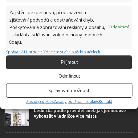
Zajištění bezpečnosti, předcházení a
zjišťování podvodů a odstraňování chyb,
Poskytování a zobrazování reklamy a obsahu,
Vždy aktivní
SOUVISEJÍCÍ ČLÁNKY
Ukládání a sdělování voleb ochrany osobních
údajů.
Nejlepší způsoby, jak přes zimu skladovat
Správa 1811 prodejců
Přečtěte si více o těchto účelech
cibuli. Čerstvá a voňavá vydrží celé měsíce
Příjmout
Odmítnout
Nečekaně snadný způsob skladování potravin,
který výrazně prodlužuje jejich trvanlivost
Spravovat možnosti
Zásady cookies
Zásady používání cookies
Kontakt
Lednička podle pravidel aneb jak jednoduše
vykouzlit v ledničce více místa