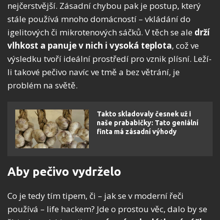
nejčerstvější. Zásadní chybou pak je postup, který
stále používá mnoho domácností – vkládání do
igelitových či mikrotenových sáčků. V těch se ale
drží
vlhkost a panuje v nich i vysoká teplota
, což ve
výsledku tvoří ideální prostředí pro vznik plísní. Leží-
li takové pečivo navíc ve tmě a bez větrání, je
problém na světě.
Takto skladovaly česnek už i
naše prababičky: Tato geniální
finta má zásadní výhody
Aby pečivo vydrželo
Co je tedy tím tipem, či – jak se v moderní řeči
používá – life hackem? Jde o prostou věc, dalo by se