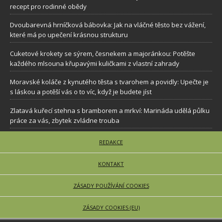
recept pro rodinné obědy
Dvoubarevná hrníčková bábovka: Jak na vláčné těsto bez vážení,
které má po upečení krásnou strukturu
Cuketové krokety se sýrem, česnekem a majoránkou: Potěšte
každého mlsouna křupavými kuličkami z vlastní zahrady
Moravské koláče z kynutého těsta s tvarohem a povidly: Upečte je
s láskou a potěší vás o to víc, když je budete jíst
Zlatavá kuřecí stehna s bramborem a mrkví: Marináda udělá půlku
práce za vás, zbytek zvládne trouba
REDAKCE
KONTAKT
ZÁSADY POUŽÍVÁNÍ COOKIES
ZÁSADY COOKIES (EU)