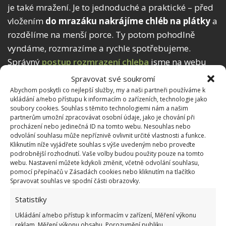
je také mražení. Je to jednoduché a praktické – před
vložením
do mrazáku nakrájíme chléb na plátky
a
rozdělíme na menší porce. Ty potom pohodlně
vyndáme, rozmrazíme a rychle spotřebujeme.
Správný
postup rozmrazení chleba
jsme na webu
BydlímeÚtulně již také uváděli.
Spravovat své soukromí
Abychom poskytli co nejlepší služby, my a naši partneři používáme k
ukládání a/nebo přístupu k informacím o zařízeních, technologie jako
soubory cookies. Souhlas s těmito technologiemi nám a našim
partnerům umožní zpracovávat osobní údaje, jako je chování při
procházení nebo jedinečná ID na tomto webu. Nesouhlas nebo
odvolání souhlasu může nepříznivě ovlivnit určité vlastnosti a funkce.
Kliknutím níže vyjádřete souhlas s výše uvedeným nebo proveďte
podrobnější rozhodnutí. Vaše volby budou použity pouze na tomto
webu. Nastavení můžete kdykoli změnit, včetně odvolání souhlasu,
pomocí přepínačů v Zásadách cookies nebo kliknutím na tlačítko
Spravovat souhlas ve spodní části obrazovky.
Statistiky
Ukládání a/nebo přístup k informacím v zařízení, Měření výkonu
reklam, Měření výkonu obsahu, Porozumění publiku