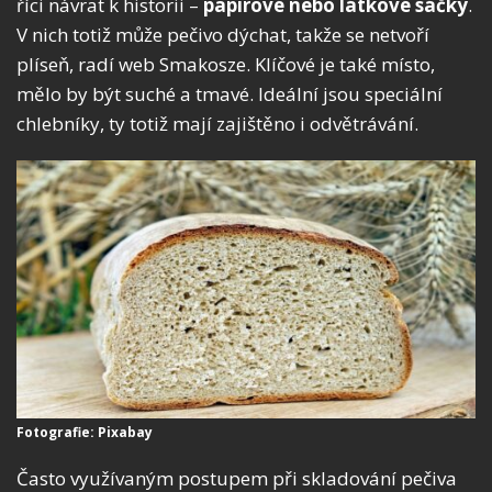
říci návrat k historii –
papírové nebo látkové sáčky
.
V nich totiž může pečivo dýchat, takže se netvoří
plíseň, radí web Smakosze. Klíčové je také místo,
mělo by být suché a tmavé. Ideální jsou speciální
chlebníky, ty totiž mají zajištěno i odvětrávání.
Fotografie: Pixabay
Často využívaným postupem při skladování pečiva