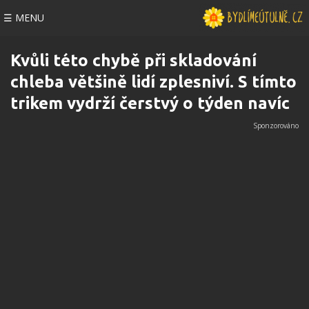
☰ MENU
Kvůli této chybě při skladování
chleba většině lidí zplesniví. S tímto
trikem vydrží čerstvý o týden navíc