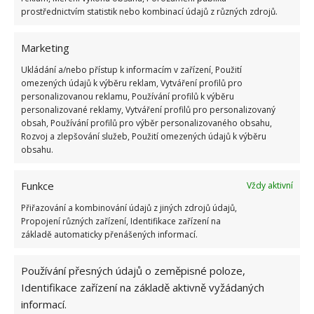
prostřednictvím statistik nebo kombinací údajů z různých zdrojů.
Marketing
Ukládání a/nebo přístup k informacím v zařízení, Použití
omezených údajů k výběru reklam, Vytváření profilů pro
CHLÉB
PEČIVO
POTRAVINY
SKLADOVÁNÍ
personalizovanou reklamu, Používání profilů k výběru
personalizované reklamy, Vytváření profilů pro personalizovaný
obsah, Používání profilů pro výběr personalizovaného obsahu,
Přidejte svůj názor
Rozvoj a zlepšování služeb, Použití omezených údajů k výběru
obsahu.
KOMENTOVAT
Funkce
Vždy aktivní
Hana Musilová
Přiřazování a kombinování údajů z jiných zdrojů údajů,
Propojení různých zařízení, Identifikace zařízení na
Do redakce Bydlimeutulne.cz se
základě automaticky přenášených informací.
přidala během svých studií a práce
redaktorky ji tak nadchla, že se
Používání přesných údajů o zeměpisné poloze,
rozhodla zůstat. Její v...
[Více o
Identifikace zařízení na základě aktivně vyžádaných
autorovi]
informací.