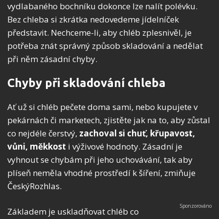
vydlabaného bochníku dokonce lze nalít polévku.
Bez chleba si zkrátka nedovedeme jídelníček
představit. Nechceme-li, aby chléb zplesnivěl, je
potřeba znát správný způsob skladování a nedělat
při něm zásadní chyby.
Chyby při skladování chleba
Ať už si chléb pečete doma sami, nebo kupujete v
pekárnách či marketech, zjistěte jak na to, aby zůstal
co nejdéle čerstvý,
zachoval si chuť, křupavost,
vůni, měkkost
i výživové hodnoty. Zásadní je
vyhnout se chybám při jeho uchovávání, tak aby
plíseň neměla vhodné prostředí k šíření, zmiňuje
ČeskýRozhlas.
Základem je uskladňovat chléb co