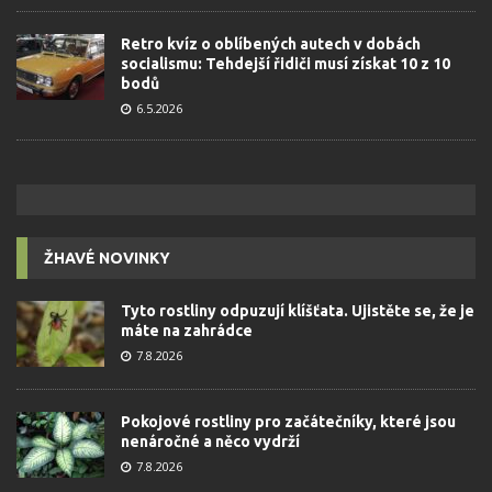
Retro kvíz o oblíbených autech v dobách
socialismu: Tehdejší řidiči musí získat 10 z 10
bodů
6.5.2026
ŽHAVÉ NOVINKY
Tyto rostliny odpuzují klíšťata. Ujistěte se, že je
máte na zahrádce
7.8.2026
Pokojové rostliny pro začátečníky, které jsou
nenáročné a něco vydrží
7.8.2026