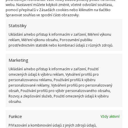
webu. Nastavení můžete kdykoli změnit, včetně odvolání souhlasu,
pomocí přepínačů v Zásadách cookies nebo kliknutím na tlačítko
Spravovat souhlas ve spodní části obrazovky.
Statistiky
Ukládání a/nebo přístup k informacím v zařízení, Měření výkonu
reklam, Měření výkonu obsahu, Porozumění publiku
prostřednictvím statistik nebo kombinací údajů z různých zdrojů.
Fotografie: Freepik
Marketing
Aloe vera
Ukládání a/nebo přístup k informacím v zařízení, Použití
omezených údajů k výběru reklam, Vytváření profilů pro
Aloe vera je rostlina patřící mezi sukulenty. Pro ty je
personalizovanou reklamu, Používání profilů k výběru
personalizované reklamy, Vytváření profilů pro personalizovaný
typické, že v noci vydechují právě kyslík. Jedná se o
obsah, Používání profilů pro výběr personalizovaného obsahu,
rostlinu, kterou potěší místo na slunném místě,
Rozvoj a zlepšování služeb, Použití omezených údajů k výběru
nejlépe okenním parapetu. Nevyžaduje pravidelné
obsahu.
hnojení a postačí jí jednou týdně trochu zalít. Pozor
Funkce
Vždy aktivní
si dejte na přemokření.
Přiřazování a kombinování údajů z jiných zdrojů údajů,