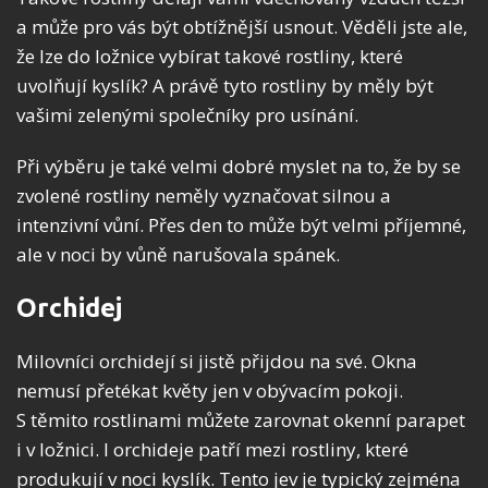
a může pro vás být obtížnější usnout. Věděli jste ale,
že lze do ložnice vybírat takové rostliny, které
uvolňují kyslík? A právě tyto rostliny by měly být
vašimi zelenými společníky pro usínání.
Při výběru je také velmi dobré myslet na to, že by se
zvolené rostliny neměly vyznačovat silnou a
intenzivní vůní. Přes den to může být velmi příjemné,
ale v noci by vůně narušovala spánek.
Orchidej
Milovníci orchidejí si jistě přijdou na své. Okna
nemusí přetékat květy jen v obývacím pokoji.
S těmito rostlinami můžete zarovnat okenní parapet
i v ložnici. I orchideje patří mezi rostliny, které
produkují v noci kyslík. Tento jev je typický zejména