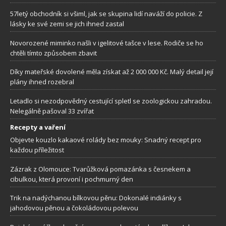
57letý obchodník si všiml, jak se skupina lidí naváží do policie. Z
lásky ke své zemi se jich ihned zastal
Novorozené miminko našli v igelitové tašce v lese. Rodiče se ho
chtěli tímto způsobem zbavit
Díky mateřské dovolené měla získat až 2 000 000 Kč. Malý detail její
plány ihned rozebral
Letadlo si nezodpovědný cestující spletl se zoologickou zahradou.
Nelegálně pašoval 33 zvířat
Recepty a vaření
Objevte kouzlo kakaové rolády bez mouky: Snadný recept pro
každou příležitost
Zázrak z Olomouce: Tvarůžková pomazánka s česnekem a
cibulkou, která provoní i pochmurný den
Trik na nadýchanou bílkovou pěnu: Dokonalé indiánky s
jahodovou pěnou a čokoládovou polevou