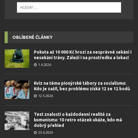
OBLÍBENÉ ČLÁNKY
Pokuta až 10 000 Kč hrozí za nesprávné sekání i
nesekání trávy. Záleží i na prostředku a lokaci
1.6.2026
Kvíz na téma pionýrské tábory za socialismu:
Kdo je zažil, bez problému získá 12 ze 12 bodů
12.5.2026
Test znalostí o každodenní realitě za
komunismu: 10 retro otázek ukáže, kdo má
dobrý přehled
23.6.2026