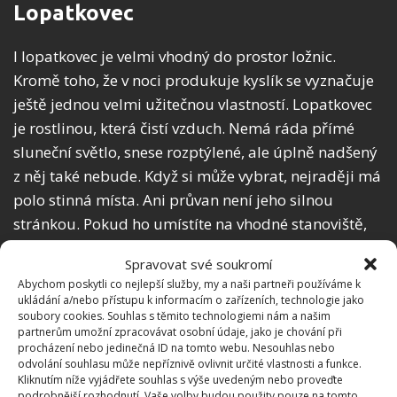
Lopatkovec
I lopatkovec je velmi vhodný do prostor ložnic.
Kromě toho, že v noci produkuje kyslík se vyznačuje
ještě jednou velmi užitečnou vlastností. Lopatkovec
je rostlinou, která čistí vzduch. Nemá ráda přímé
sluneční světlo, snese rozptýlené, ale úplně nadšený
z něj také nebude. Když si může vybrat, nejraději má
polo stinná místa. Ani průvan není jeho silnou
stránkou. Pokud ho umístíte na vhodné stanoviště,
odvděčí se vám krásnými velkými bílými květy, které
Spravovat své soukromí
sice nevoní, ale jsou velmi dekorativní.
Abychom poskytli co nejlepší služby, my a naši partneři používáme k
ukládání a/nebo přístupu k informacím o zařízeních, technologie jako
soubory cookies. Souhlas s těmito technologiemi nám a našim
partnerům umožní zpracovávat osobní údaje, jako je chování při
procházení nebo jedinečná ID na tomto webu. Nesouhlas nebo
odvolání souhlasu může nepříznivě ovlivnit určité vlastnosti a funkce.
Kliknutím níže vyjádřete souhlas s výše uvedeným nebo proveďte
podrobnější rozhodnutí. Vaše volby budou použity pouze na tomto