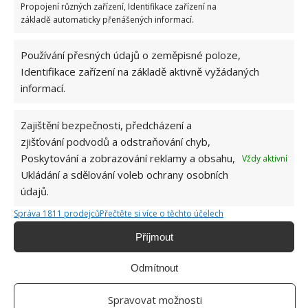
Tato rostlina je zelená, nekvete, ale svou zelenou
Propojení různých zařízení, Identifikace zařízení na
základě automaticky přenášených informací.
barvou vnese do vaší ložnice pocit pohody. Zároveň
se jedná o rostlinu, která vám dokáže pomoci hned s
Používání přesných údajů o zeměpisné poloze,
několika zdravotními problémy. Výborná je na kožní
Identifikace zařízení na základě aktivně vyžádaných
problémy jako jsou ekzémy, otoky, kousnutí či
informací.
bodnutí a další.
Zajištění bezpečnosti, předcházení a
Zdroj: GardeningKnowHow
zjišťování podvodů a odstraňování chyb,
Poskytování a zobrazování reklamy a obsahu,
Vždy aktivní
Ukládání a sdělování voleb ochrany osobních
údajů.
Správa 1811 prodejců
Přečtěte si více o těchto účelech
Příjmout
Odmítnout
Spravovat možnosti