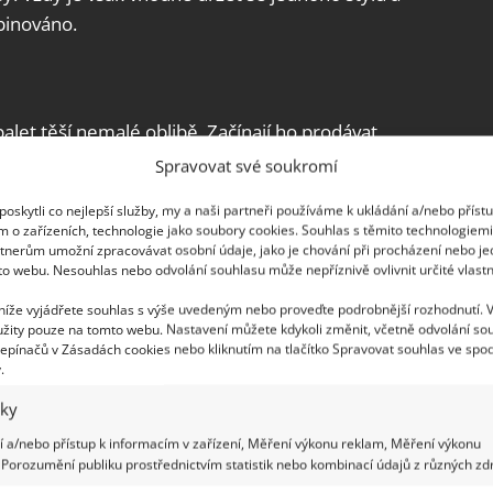
binováno.
alet těší nemalé oblibě. Začínají ho prodávat
ti. Z palet si můžete vyrobit prakticky, cokoliv
Spravovat své soukromí
ke kuchyňskému stolu, policový regál, konferenční
oskytli co nejlepší služby, my a naši partneři používáme k ukládání a/nebo příst
-li, kde palety sehnat, poptejte se na různých
m o zařízeních, technologie jako soubory cookies. Souhlas s těmito technologiem
ních závodech.
tnerům umožní zpracovávat osobní údaje, jako je chování při procházení nebo j
to webu. Nesouhlas nebo odvolání souhlasu může nepříznivě ovlivnit určité vlastn
 níže vyjádřete souhlas s výše uvedeným nebo proveďte podrobnější rozhodnutí. 
žity pouze na tomto webu. Nastavení můžete kdykoli změnit, včetně odvolání so
epínačů v Zásadách cookies nebo kliknutím na tlačítko Spravovat souhlas ve spod
.
iky
 a/nebo přístup k informacím v zařízení, Měření výkonu reklam, Měření výkonu
Porozumění publiku prostřednictvím statistik nebo kombinací údajů z různých zdr