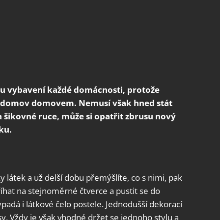
mu vybavení každé domácnosti, protože
ní domov domovem. Nemusí však hned stát
 a šikovné ruce, může si opatřit zbrusu nový
ku.
y látek a už delší dobu přemýšlíte, co s nimi, pak
říhat na stejnoměrné čtverce a pustit se do
dá i látkové čelo postele. Jednodušší dekorací
sy. Vždy je však vhodné držet se jednoho stylu a