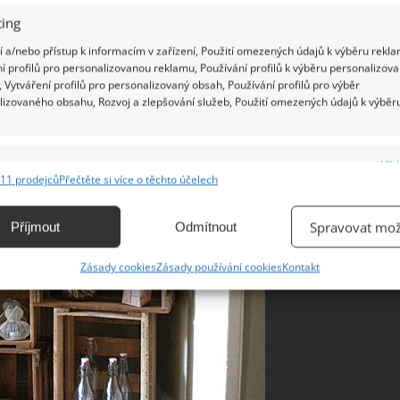
ing
 a/nebo přístup k informacím v zařízení, Použití omezených údajů k výběru rekla
í profilů pro personalizovanou reklamu, Používání profilů k výběru personalizov
 Vytváření profilů pro personalizovaný obsah, Používání profilů pro výběr
lizovaného obsahu, Rozvoj a zlepšování služeb, Použití omezených údajů k výběr
e
Vžd
11 prodejců
Přečtěte si více o těchto účelech
ání a kombinování údajů z jiných zdrojů údajů, Propojení různých zařízení,
kace zařízení na základě automaticky přenášených informací.
Spravovat mož
Příjmout
Odmítnout
ání přesných údajů o zeměpisné poloze, Identifikace zařízení na
Zásady cookies
Zásady používání cookies
Kontakt
ě aktivně vyžádaných informací.
ění bezpečnosti, předcházení a zjišťování podvodů a
ňování chyb, Poskytování a zobrazování reklamy a obsahu,
Vžd
ní a sdělování voleb ochrany osobních údajů.