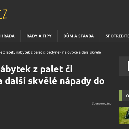
AHRADA
RADY A TIPY
DŮM A STAVBA
SPOTŘEBIT
 z látek, nábytek z palet či bedýnek na ovoce a další skvělé
ábytek z palet či
 další skvělé nápady do
O