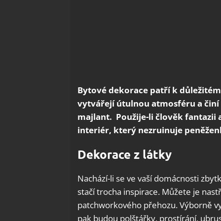
Bytové dekorace patří k důležité
vytvářejí útulnou atmosféru a či
majlant. Použije-li člověk fantazii
interiér, který nezruinuje peněžen
Dekorace z látky
Nachází-li se ve vaší domácnosti zbytk
stačí trocha inspirace. Můžete je nast
patchworkového přehozu. Výborně vypa
pak budou polštářky, prostírání, ubru