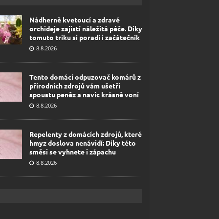
Nádherně kvetoucí a zdravé
orchideje zajistí náležitá péče. Díky
tomuto triku si poradí i začátečník
8.8.2026
Tento domácí odpuzovač komárů z
přírodních zdrojů vám ušetří
spoustu peněz a navíc krásně voní
8.8.2026
Repelenty z domácích zdrojů, které
hmyz doslova nenávidí: Díky této
směsi se vyhnete i zápachu
8.8.2026