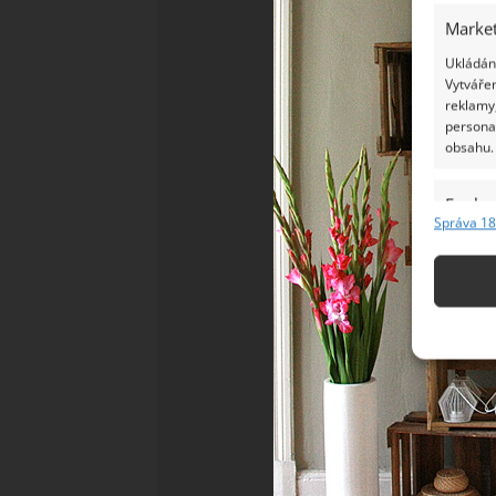
Market
Ukládání
Vytvářen
reklamy,
persona
obsahu.
Funkc
Správa 18
Přiřazov
Identifi
Použív
základ
Zajišt
odstra
Ukládá