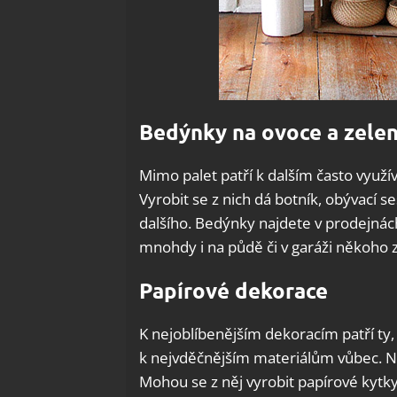
Bedýnky na ovoce a zele
Mimo palet patří k dalším často využ
Vyrobit se z nich dá botník, obývací se
dalšího. Bedýnky najdete v prodejnác
mnohdy i na půdě či v garáži někoho z
Papírové dekorace
K nejoblíbenějším dekoracím patří ty, 
k nejvděčnějším materiálům vůbec. Není
Mohou se z něj vyrobit papírové kytky