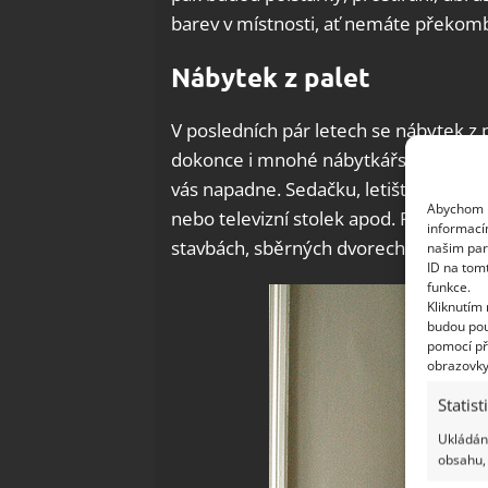
barev v místnosti, ať nemáte překom
Nábytek z palet
V posledních pár letech se nábytek z p
dokonce i mnohé nábytkářské společnos
vás napadne. Sedačku, letiště, lavici 
Abychom p
nebo televizní stolek apod. Přemýšlíte
informací
stavbách, sběrných dvorech, ve výrob
našim par
ID na tom
funkce.
Kliknutím
budou pou
pomocí př
obrazovky
Statist
Ukládání
obsahu, 