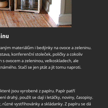
ninu
ívaným materiálům i bedýnky na ovoce a zeleninu.
stava, konferenční stoleček, poličky a cokoliv
h s ovocem a zeleninou, velkoskladech, ale
námého. Stačí se jen ptát a jít tomu naproti.
které jsou vyrobené z papíru. Papír patří
 drahý, použít se dají i letáčky, noviny, časopisy.
, různé vystřihovánky a skládanky. Z papíru se dá