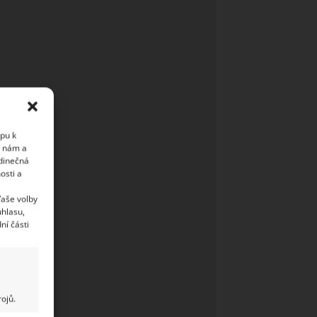
upu k
i nám a
edinečná
osti a
Vaše volby
uhlasu,
ní části
ojů.