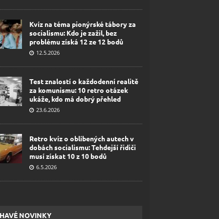
Kvíz na téma pionýrské tábory za
socialismu: Kdo je zažil, bez
problému získá 12 ze 12 bodů
12.5.2026
Test znalostí o každodenní realitě
za komunismu: 10 retro otázek
ukáže, kdo má dobrý přehled
23.6.2026
Retro kvíz o oblíbených autech v
dobách socialismu: Tehdejší řidiči
musí získat 10 z 10 bodů
6.5.2026
HAVÉ NOVINKY