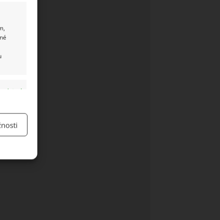
m,
ané
u
y aktivní
nosti
y aktivní