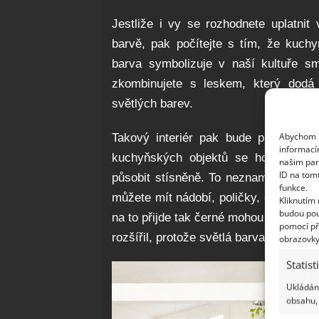
Jestliže i vy se rozhodnete uplatni
barvě, pak počítejte s tím, že kuc
barva symbolizuje v naší kultuře s
zkombinujete s leskem, který dodá
světlých barev.
Abychom p
Takový interiér pak bude působit no
informací
kuchyňských objektů se hodí spíš 
našim par
ID na tom
působit stísněně. To neznamená, že 
funkce.
můžete mít nádobí, poličky, drobné sp
Kliknutím
budou pou
na to přijde tak černé mohou být i spo
pomocí př
rozšířil, protože světlá barva zvětšuje.
obrazovky
Statist
Ukládání
obsahu, 