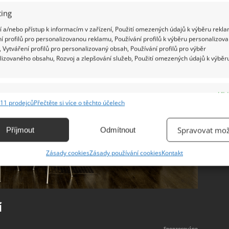
ing
 a/nebo přístup k informacím v zařízení, Použití omezených údajů k výběru rekla
í profilů pro personalizovanou reklamu, Používání profilů k výběru personalizov
 Vytváření profilů pro personalizovaný obsah, Používání profilů pro výběr
lizovaného obsahu, Rozvoj a zlepšování služeb, Použití omezených údajů k výběr
e
Vžd
11 prodejců
Přečtěte si více o těchto účelech
ání a kombinování údajů z jiných zdrojů údajů, Propojení různých zařízení,
kace zařízení na základě automaticky přenášených informací.
Spravovat mož
Příjmout
Odmítnout
ání přesných údajů o zeměpisné poloze, Identifikace zařízení na
Zásady cookies
Zásady používání cookies
Kontakt
ě aktivně vyžádaných informací.
ění bezpečnosti, předcházení a zjišťování podvodů a
ňování chyb, Poskytování a zobrazování reklamy a obsahu,
Vžd
í
ní a sdělování voleb ochrany osobních údajů.