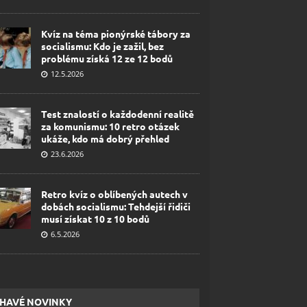
Kvíz na téma pionýrské tábory za
socialismu: Kdo je zažil, bez
problému získá 12 ze 12 bodů
12.5.2026
Test znalostí o každodenní realitě
za komunismu: 10 retro otázek
ukáže, kdo má dobrý přehled
23.6.2026
Retro kvíz o oblíbených autech v
dobách socialismu: Tehdejší řidiči
musí získat 10 z 10 bodů
6.5.2026
HAVÉ NOVINKY