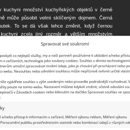
t v kuchyni množství kuchyňských objektů v černé
hyně může působit velmi sklíčeným dojmem. Černá
mutek. To se dá však lehce změnit, když černou
 kuchyni zcela jiný rozměr a větším množstvím
Spravovat své soukromí
oskytli co nejlepší služby, my a naši partneři používáme k ukládání a/nebo příst
blesně a elegantně, nikoliv smutně. Více černých
m o zařízeních, technologie jako soubory cookies. Souhlas s těmito technologiem
do prostorné kuchyně. V malé kuchyni by mohly
tnerům umožní zpracovávat osobní údaje, jako je chování při procházení nebo j
to webu. Nesouhlas nebo odvolání souhlasu může nepříznivě ovlivnit určité vlastn
v malé kuchyni nemůžete mít černou barvu – černé
otřebiče (kávovar, toustovač, varnou konvici). Když
 níže vyjádřete souhlas s výše uvedeným nebo proveďte podrobnější rozhodnutí. 
žity pouze na tomto webu. Nastavení můžete kdykoli změnit, včetně odvolání so
dní kuchyňské skřínky a horní světlé, aby se prostor
epínačů v Zásadách cookies nebo kliknutím na tlačítko Spravovat souhlas ve spod
.
iky
 a/nebo přístup k informacím v zařízení, Měření výkonu reklam, Měření výkonu
Porozumění publiku prostřednictvím statistik nebo kombinací údajů z různých zdr