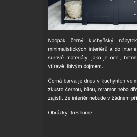
Naopak černý kuchyňský nábyte
minimalistických interiérů a do inter
surové materiály, jako je ocel, beto
vtíravě líbivým dojmem.
Černá barva je dnes v kuchyních velm
zkuste černou, bílou, mramor nebo dře
zajistí, že interiér nebude v žádném př
Obrázky: freshome