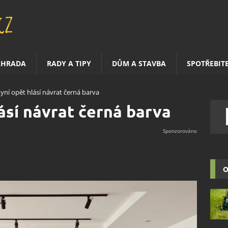
AHRADA
RADY A TIPY
DŮM A STAVBA
SPOTŘEBIT
yní opět hlásí návrat černá barva
ásí návrat černá barva
O