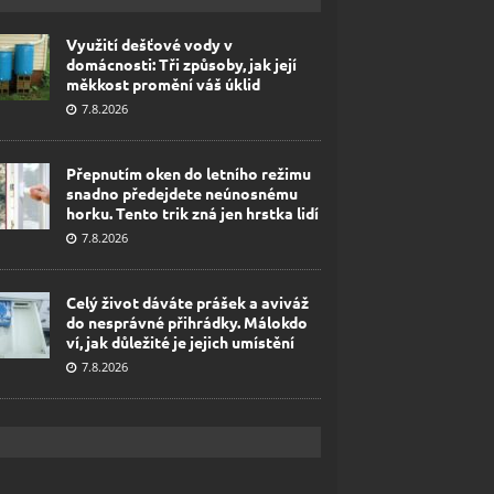
Využití dešťové vody v
domácnosti: Tři způsoby, jak její
měkkost promění váš úklid
7.8.2026
Přepnutím oken do letního režimu
snadno předejdete neúnosnému
horku. Tento trik zná jen hrstka lidí
7.8.2026
Celý život dáváte prášek a aviváž
do nesprávné přihrádky. Málokdo
ví, jak důležité je jejich umístění
7.8.2026