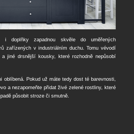
k i doplňky zapadnou skvěle do uměřených
iérů zařízených v industriálním duchu. Tomu vévodí
n a jiné drsnější kousky, které rozhodně nepůsobí
i oblíbená. Pokud už máte tedy dost té barevnosti,
vo a nezapomeňte přidat živé zelené rostliny, které
ípadě působit stroze či smutně.