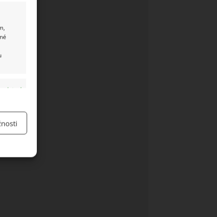
m,
ané
u
y aktivní
nosti
y aktivní