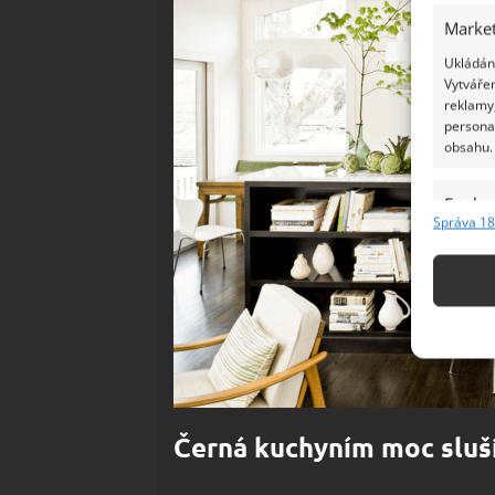
Market
Ukládání
Vytvářen
reklamy,
persona
obsahu.
Funkc
Správa 18
Přiřazov
Identifi
Použív
základ
Zajišt
odstra
Černá kuchyním moc sluš
Ukládá