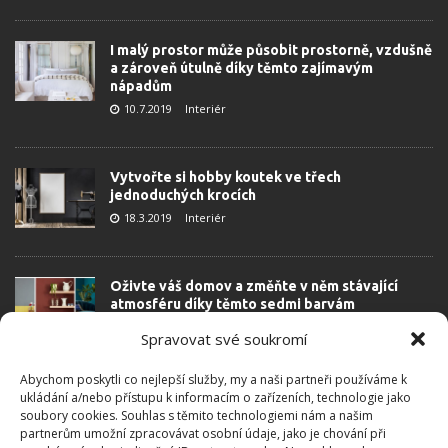
I malý prostor může působit prostorně, vzdušně
a zároveň útulně díky těmto zajímavým
nápadům
10.7.2019
Interiér
Vytvořte si hobby koutek ve třech
jednoduchých krocích
18.3.2019
Interiér
Oživte váš domov a změňte v něm stávající
atmosféru díky těmto sedmi barvám
16.1.2019
Dětský pokoj
Spravovat své soukromí
Abychom poskytli co nejlepší služby, my a naši partneři používáme k
Nápady na skladování potravin v kuchyni –
ukládání a/nebo přístupu k informacím o zařízeních, technologie jako
přeměňte chaotickou kuchyni do čistého a
soubory cookies. Souhlas s těmito technologiemi nám a našim
uklízeného prostoru
partnerům umožní zpracovávat osobní údaje, jako je chování při