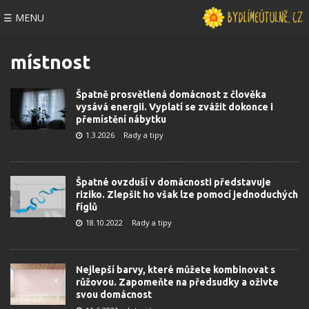
☰ MENU
místnost
Špatně prosvětlená domácnost z člověka
vysává energii. Vyplatí se zvážit dokonce i
přemístění nábytku
1.3.2026
Rady a tipy
Špatné ovzduší v domácnosti představuje
riziko. Zlepšit ho však lze pomocí jednoduchých
fíglů
18.10.2022
Rady a tipy
Nejlepší barvy, které můžete kombinovat s
růžovou. Zapomeňte na předsudky a oživte
svou domácnost