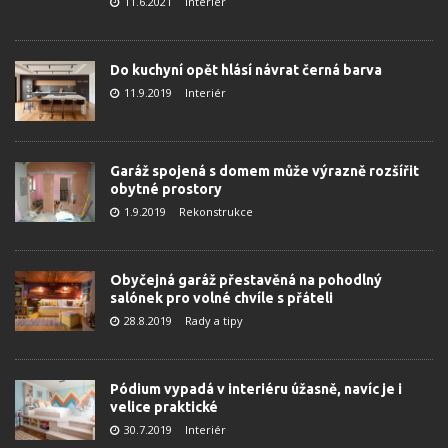
11.6.2021
Interiér
Do kuchyní opět hlásí návrat černá barva
11.9.2019
Interiér
Garáž spojená s domem může výrazně rozšířit
obytné prostory
1.9.2019
Rekonstrukce
Obyčejná garáž přestavěná na pohodlný
salónek pro volné chvíle s přáteli
28.8.2019
Rady a tipy
Pódium vypadá v interiéru úžasně, navíc je i
velice praktické
30.7.2019
Interiér