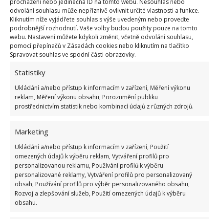
procházení nebo jedinečná ID na tomto webu. Nesouhlas nebo
1.1.2019
Interiér
odvolání souhlasu může nepříznivě ovlivnit určité vlastnosti a funkce.
Kliknutím níže vyjádřete souhlas s výše uvedeným nebo proveďte
podrobnější rozhodnutí. Vaše volby budou použity pouze na tomto
webu. Nastavení můžete kdykoli změnit, včetně odvolání souhlasu,
pomocí přepínačů v Zásadách cookies nebo kliknutím na tlačítko
Spravovat souhlas ve spodní části obrazovky.
Statistiky
Ukládání a/nebo přístup k informacím v zařízení, Měření výkonu
reklam, Měření výkonu obsahu, Porozumění publiku
prostřednictvím statistik nebo kombinací údajů z různých zdrojů.
OBLÍBENÉ ČLÁNKY
Marketing
Pokuta až 10 000 Kč hrozí za nesprávné sekání i
nesekání trávy. Záleží i na prostředku a lokaci
Ukládání a/nebo přístup k informacím v zařízení, Použití
1.6.2026
omezených údajů k výběru reklam, Vytváření profilů pro
personalizovanou reklamu, Používání profilů k výběru
personalizované reklamy, Vytváření profilů pro personalizovaný
Kvíz na téma pionýrské tábory za socialismu:
obsah, Používání profilů pro výběr personalizovaného obsahu,
Kdo je zažil, bez problému získá 12 ze 12 bodů
Rozvoj a zlepšování služeb, Použití omezených údajů k výběru
12.5.2026
obsahu.