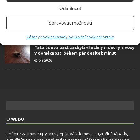
Odmítnout
Na mastnou vodu v bazénu platí tato geniálně
jednoduchá finta, díky které ušetříte za drahou
údržbu
Spravovat možnosti
5.8.2026
Zásady cookies
Zásady používání cookies
Kontakt
Tato lidová past zachytí všechny mouchy a vosy
v domácnosti během pár desítek minut
5.8.2026
O WEBU
Sháníte zajímavé tipy jak vylepšit Váš domov? Originální nápady,
aktuální trendy, praktické rady i inspirativní fotografie najdete na