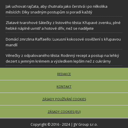
Jak uchovat rajčata, aby chutnala jako čerstvá i po několika
měsících: Díky snadným postupům si poradí každý
Zlatavé tvarohové šátečky z listového těsta: Křupavé zvenku, plné
hebké náplně uvnitř a hotové dřív, než se nadějete
Domácí zmrzlina Raffaello: Luxusní kokosové osvěžení s křupavou
mandlí
Věnečky z odpalovaného těsta: Rodinný recept a postup na lehký
dezert s jemným krémem a výsledkem lepším než z cukrárny
REDAKCE
KONTAKT
ZÁSADY POUŽÍVÁNÍ COOKIES
ZÁSADY COOKIES (EU)
Copyright © 2016 - 2024 | JJV Group s.r.o.