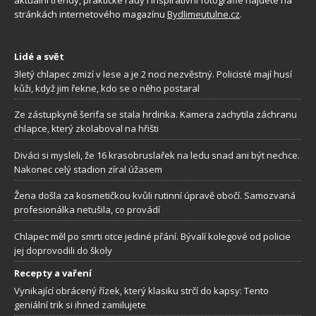
stránkách internetového magazínu
Bydlimeutulne.cz
.
Lidé a svět
3letý chlapec zmizí v lese a je 2 noci nezvěstný. Policisté mají husí
kůži, když jim řekne, kdo se o něho postaral
Ze zástupkyně šerifa se stala hrdinka. Kamera zachytila záchranu
chlapce, který zkolaboval na hřišti
Diváci si mysleli, že 16 krasobruslařek na ledu snad ani být nechce.
Nakonec celý stadion zíral úžasem
Žena došla za kosmetičkou kvůli rutinní úpravě obočí. Samozvaná
profesionálka netušila, co provádí
Chlapec měl po smrti otce jediné přání. Bývalí kolegové od policie
jej doprovodili do školy
Recepty a vaření
Vynikající obrácený řízek, který klasiku strčí do kapsy: Tento
geniální trik si ihned zamilujete