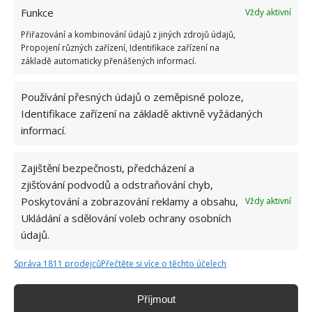
Funkce
Vždy aktivní
Test znalostí o každodenní realitě za
komunismu: 10 retro otázek ukáže, kdo má
Přiřazování a kombinování údajů z jiných zdrojů údajů,
dobrý přehled
Propojení různých zařízení, Identifikace zařízení na
23.6.2026
základě automaticky přenášených informací.
Používání přesných údajů o zeměpisné poloze,
Retro kvíz o oblíbených autech v dobách
socialismu: Tehdejší řidiči musí získat 10 z 10
Identifikace zařízení na základě aktivně vyžádaných
bodů
informací.
6.5.2026
Zajištění bezpečnosti, předcházení a
zjišťování podvodů a odstraňování chyb,
Poskytování a zobrazování reklamy a obsahu,
Vždy aktivní
Ukládání a sdělování voleb ochrany osobních
ŽHAVÉ NOVINKY
údajů.
Správa 1811 prodejců
Přečtěte si více o těchto účelech
Vaše okurky zůstanou čerstvé i měsíc po sklizni
díky tomuto lidovému fíglu
5.8.2026
Příjmout