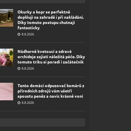
Okurky a kopr se perfektně
doplňují na zahradě i při nakládání.
Díky tomuto postupu chutnají
fantasticky
8.8.2026
Nádherně kvetoucí a zdravé
orchideje zajistí náležitá péče. Díky
tomuto triku si poradí i začátečník
8.8.2026
Tento domácí odpuzovač komárů z
přírodních zdrojů vám ušetří
spoustu peněz a navíc krásně voní
8.8.2026