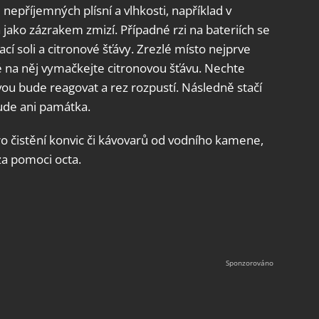
 nepříjemných plísní a vlhkosti, například v
a jako zázrakem zmizí. Případné rzi na bateriích se
 soli a citronové šťávy. Zrezlé místo nejprve
é na něj vymačkejte citronovou šťávu. Nechte
ávou bude reagovat a rez rozpustí. Následně stačí
ude ani památka.
ro čistění konvic či kávovarů od vodního kamene,
a pomoci octa.