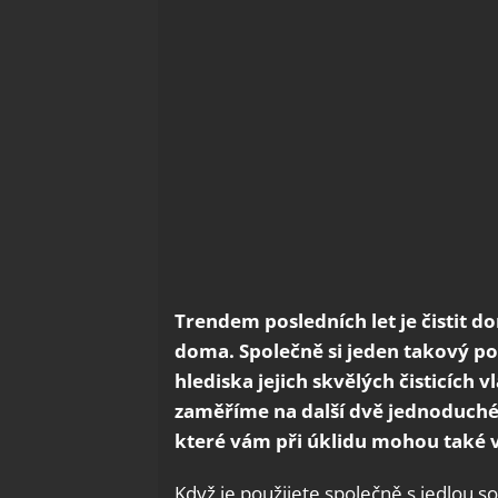
Trendem posledních let je čistit 
doma. Společně si jeden takový pos
hlediska jejich skvělých čisticích
zaměříme na další dvě jednoduché
které vám při úklidu mohou také v
Když je použijete společně s jedlou sod