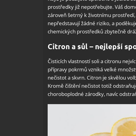
prostředky již nepotřebujte. Váš domo
zároveň šetrný k životnímu prostředí,
nepředstavují žádné riziko, a poděku
chemických prostředků zbytečně dráž
Citron a sůl – nejlepší sp
Čisticích vlastností soli a citronu ne
přípravy pokrmů vzniká velké množství
nečistot a skvrn. Citron je skvělou vo
Kromě čištění nečistot totiž odstraňuj
choroboplodné zárodky, navíc odstra