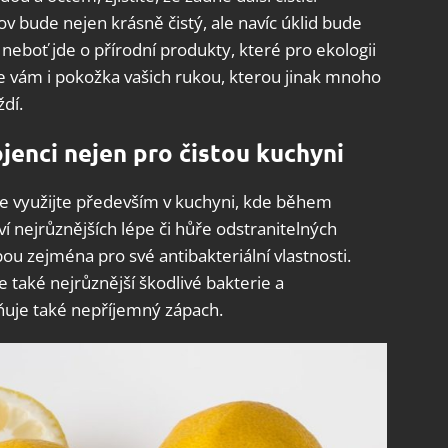
v bude nejen krásně čistý, ale navíc úklid bude
 neboť jde o přírodní produkty, které pro ekologii
je vám i pokožka vašich rukou, kterou jinak mnoho
dí.
ojenci nejen pro čistou kuchyni
jvíce využijte především v kuchyni, kde během
 nejrůznějších lépe či hůře odstranitelných
lbou zejména pro své antibakteriální vlastnosti.
e také nejrůznější škodlivé bakterie a
ňuje také nepříjemný zápach.