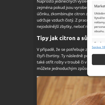
Naprosto jedinečných výsledků citron d
Market
zejména pokud jsou vyrobeny ze dřeva.
účinku, zkombinujte citron ze solí. Sů
Ukládání
Vytvářen
udržuje vzduch čistý. Z pracovní desky
reklamy,
nejodolnější zbytky, neboť má lehce a
persona
obsahu.
Tipy jak citron a sůl dom
Funkc
Správa 18
V případě, že se potřebuje zbavit nep
Přiřazov
čtyři čtvrtiny. Ty následně posypte sol
Identifi
také otřít rošty v troubě či v ledničc
Použív
můžete jednoduchým způsobem vyčistit
základ
Zajišt
odstra
Ukládá