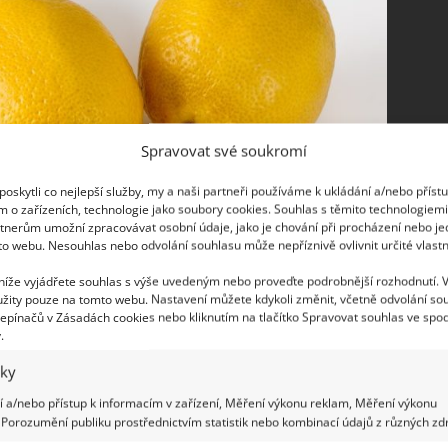
Spravovat své soukromí
oskytli co nejlepší služby, my a naši partneři používáme k ukládání a/nebo příst
m o zařízeních, technologie jako soubory cookies. Souhlas s těmito technologiem
tnerům umožní zpracovávat osobní údaje, jako je chování při procházení nebo j
to webu. Nesouhlas nebo odvolání souhlasu může nepříznivě ovlivnit určité vlastn
 níže vyjádřete souhlas s výše uvedeným nebo proveďte podrobnější rozhodnutí. 
žity pouze na tomto webu. Nastavení můžete kdykoli změnit, včetně odvolání so
epínačů v Zásadách cookies nebo kliknutím na tlačítko Spravovat souhlas ve spod
.
iky
 a/nebo přístup k informacím v zařízení, Měření výkonu reklam, Měření výkonu
Porozumění publiku prostřednictvím statistik nebo kombinací údajů z různých zdr