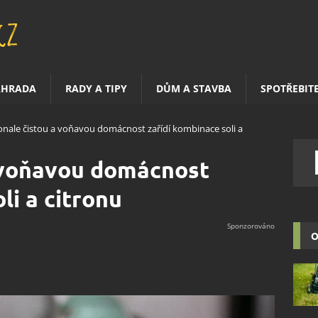
AHRADA
RADY A TIPY
DŮM A STAVBA
SPOTŘEBIT
nale čistou a voňavou domácnost zařídí kombinace soli a
 voňavou domácnost
li a citronu
O