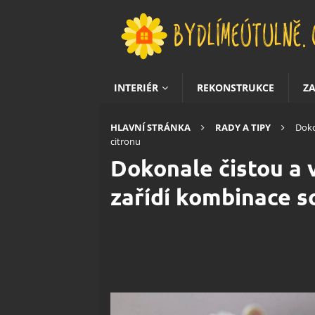
INTERIÉR
REKONSTRUKCE
Z
HLAVNÍ STRÁNKA
RADY A TIPY
Doko
citronu
Dokonale čistou a
zařídí kombinace so