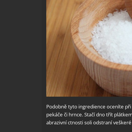
Podobně tyto ingredience oceníte př
pekáče či hrnce. Stačí dno třít plátke
abrazivní ctnosti soli odstraní veškeré