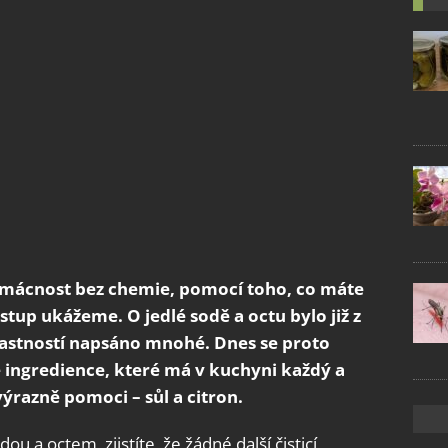
domácnost bez chemie, pomocí toho, co máte
tup ukážeme. O jedlé sodě a octu bylo již z
 vlastností napsáno mnohé. Dnes se proto
 ingredience, které má v kuchyni každý a
ýrazně pomoci – sůl a citron.
ou a octem, zjistíte, že žádné další čisticí