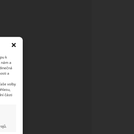
upu k
i nám a
edinečná
osti a
Vaše volby
uhlasu,
ní části
ojů.