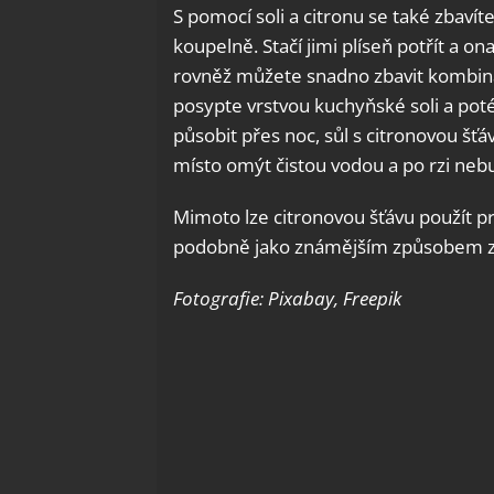
S pomocí soli a citronu se také zbavíte
koupelně. Stačí jimi plíseň potřít a on
rovněž můžete snadno zbavit kombinací
posypte vrstvou kuchyňské soli a pot
působit přes noc, sůl s citronovou šť
místo omýt čistou vodou a po rzi neb
Mimoto lze citronovou šťávu použít p
podobně jako známějším způsobem z
Fotografie: Pixabay, Freepik