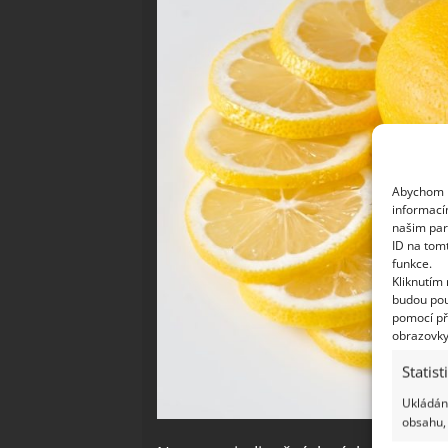
Abychom p
informací
našim par
ID na tom
funkce.
Kliknutím
budou pou
pomocí př
obrazovky
Statist
Ukládání
obsahu, 