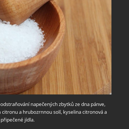
i odstraňování napečených zbytků ze dna pánve,
m citronu a hrubozrnnou solí, kyselina citronová a
 připečené jídla.