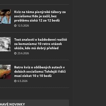
Kvíz na téma pionýrské tábory za
socialismu: Kdo je zažil, bez
problému získá 12 ze 12 bodů
12.5.2026
Test znalostí o každodenní realitě
za komunismu: 10 retro otázek
ukáže, kdo má dobrý přehled
23.6.2026
Retro kvíz o oblíbených autech v
dobách socialismu: Tehdejší řidiči
musí získat 10 z 10 bodů
6.5.2026
HAVÉ NOVINKY