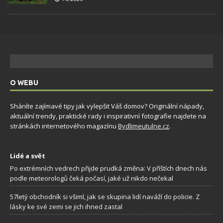
O WEBU
Sháníte zajímavé tipy jak vylepšit Váš domov? Originální nápady,
aktuální trendy, praktické rady i inspirativní fotografie najdete na
stránkách internetového magazínu
Bydlimeutulne.cz
.
Lidé a svět
Po extrémních vedrech přijde prudká změna: V příštích dnech nás
podle meteorologů čeká počasí, jaké už nikdo nečekal
57letý obchodník si všiml, jak se skupina lidí naváží do policie. Z
lásky ke své zemi se jich ihned zastal