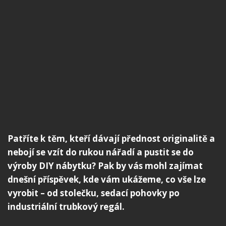
Patříte k těm, kteří dávají přednost originalitě a
nebojí se vzít do rukou nářadí a pustit se do
výroby DIY nábytku? Pak by vás mohl zajímat
dnešní příspěvek, kde vám ukážeme, co vše lze
vyrobit – od stolečku, sedací pohovky po
industriální trubkový regál.