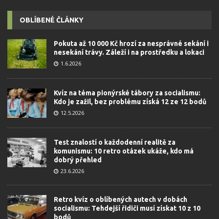
OBLÍBENÉ ČLÁNKY
Pokuta až 10 000 Kč hrozí za nesprávné sekání i
nesekání trávy. Záleží i na prostředku a lokaci
1.6.2026
Kvíz na téma pionýrské tábory za socialismu:
Kdo je zažil, bez problému získá 12 ze 12 bodů
12.5.2026
Test znalostí o každodenní realitě za
komunismu: 10 retro otázek ukáže, kdo má
dobrý přehled
23.6.2026
Retro kvíz o oblíbených autech v dobách
socialismu: Tehdejší řidiči musí získat 10 z 10
bodů