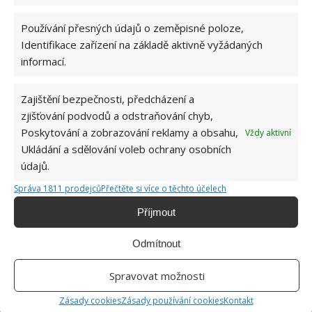
jste na tom podobně? Tyto regály bývají zpravidla
Používání přesných údajů o zeměpisné poloze,
velice drahé. Vyrobit si je můžete však sami. Výroba
Identifikace zařízení na základě aktivně vyžádaných
zabere pokročilému začátečníkovi cca 12 až 14
informací.
hodin. Je potřeba hledat a koupit co nejlevněji tuto
regálovou jednotku anebo vám výroba zabere více
Zajištění bezpečnosti, předcházení a
času a vyrobíte si ji sami. Dřevěné desky lze použít i
zjišťování podvodů a odstraňování chyb,
starší a recyklovat. Budete muset obrousit, začistit,
Poskytování a zobrazování reklamy a obsahu,
Vždy aktivní
ošetřit, nařezat a namořit dřevo.
Ukládání a sdělování voleb ochrany osobních
údajů.
Inspirace na DIY stůl s dřevěným
Správa 1811 prodejců
Přečtěte si více o těchto účelech
efektem
Příjmout
Odmítnout
Spravovat možnosti
Zásady cookies
Zásady používání cookies
Kontakt