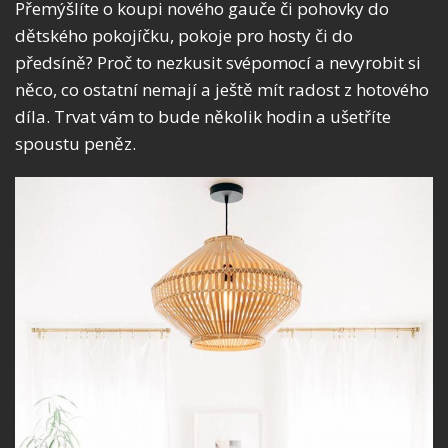
Přemýšlíte o koupi nového gauče či pohovky do
dětského pokojíčku, pokoje pro hosty či do
předsíně? Proč to nezkusit svépomocí a nevyrobit si
něco, co ostatní nemají a ještě mít radost z hotového
díla. Trvat vám to bude několik hodin a ušetříte
spoustu peněz.