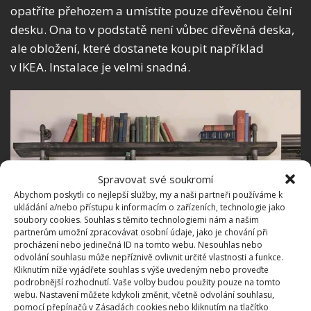
opatříte přehozem a umístíte pouze dřevěnou čelní
desku. Ona to v podstatě není vůbec dřevěná deska,
ale obložení, které dostanete koupit například
v IKEA. Instalace je velmi snadná.
Spravovat své soukromí
Abychom poskytli co nejlepší služby, my a naši partneři používáme k
ukládání a/nebo přístupu k informacím o zařízeních, technologie jako
soubory cookies. Souhlas s těmito technologiemi nám a našim
partnerům umožní zpracovávat osobní údaje, jako je chování při
procházení nebo jedinečná ID na tomto webu. Nesouhlas nebo
odvolání souhlasu může nepříznivě ovlivnit určité vlastnosti a funkce.
Kliknutím níže vyjádřete souhlas s výše uvedeným nebo proveďte
podrobnější rozhodnutí. Vaše volby budou použity pouze na tomto
webu. Nastavení můžete kdykoli změnit, včetně odvolání souhlasu,
pomocí přepínačů v Zásadách cookies nebo kliknutím na tlačítko