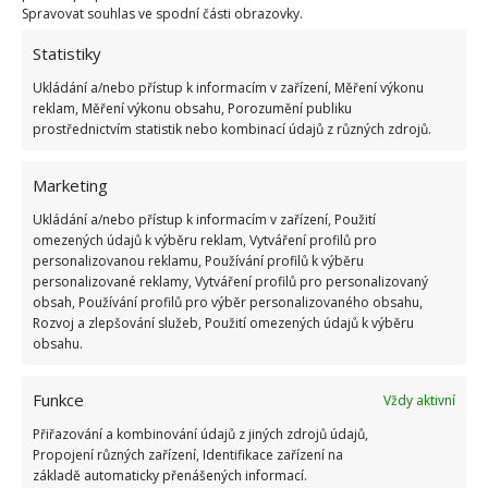
Spravovat souhlas ve spodní části obrazovky.
Statistiky
Ukládání a/nebo přístup k informacím v zařízení, Měření výkonu
reklam, Měření výkonu obsahu, Porozumění publiku
prostřednictvím statistik nebo kombinací údajů z různých zdrojů.
Marketing
Ukládání a/nebo přístup k informacím v zařízení, Použití
omezených údajů k výběru reklam, Vytváření profilů pro
personalizovanou reklamu, Používání profilů k výběru
personalizované reklamy, Vytváření profilů pro personalizovaný
obsah, Používání profilů pro výběr personalizovaného obsahu,
Rozvoj a zlepšování služeb, Použití omezených údajů k výběru
obsahu.
Průmyslový trubkový regál
Funkce
Vždy aktivní
Také se vám líbí industriální styl, pro který je typické
Přiřazování a kombinování údajů z jiných zdrojů údajů,
využívání vysloužilých trubek? Tento mě osobně
Propojení různých zařízení, Identifikace zařízení na
základě automaticky přenášených informací.
velmi uchvátil, protože tento styl zbožňuji. Možná