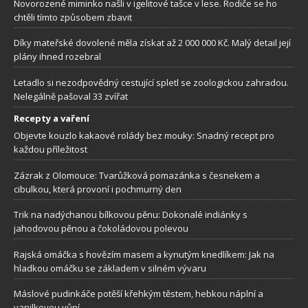
Novorozené miminko našli v igelitové tašce v lese. Rodiče se ho
chtěli tímto způsobem zbavit
Díky mateřské dovolené měla získat až 2 000 000 Kč. Malý detail její
plány ihned rozebral
Letadlo si nezodpovědný cestující spletl se zoologickou zahradou.
Nelegálně pašoval 33 zvířat
Recepty a vaření
Objevte kouzlo kakaové rolády bez mouky: Snadný recept pro
každou příležitost
Zázrak z Olomouce: Tvarůžková pomazánka s česnekem a
cibulkou, která provoní i pochmurný den
Trik na nadýchanou bílkovou pěnu: Dokonalé indiánky s
jahodovou pěnou a čokoládovou polevou
Rajská omáčka s hovězím masem a kynutým knedlíkem: Jak na
hladkou omáčku se základem v silném vývaru
Máslové pudinkáče potěší křehkým těstem, hebkou náplní a
vanilkovou vůní