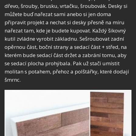
dřevo, šrouby, brusku, vrtačku, šroubovák. Desky si
můžete buď nařezat sami anebo si jen doma
připravit projekt a nechat si desky přesně na míru
nařezat tam, kde je budete kupovat. Každý šikovný
kutil zvládne vyrobit základnu. Sešroubovat zadní
opěrnou část, boční strany a sedací část + střed, na
kterém bude sedací část držet a zabrání tomu, aby
se sedací plocha prohýbala. Pak už stačí umístit
molitan s potahem, přehoz a polštářky, které dodají
šmrnc.