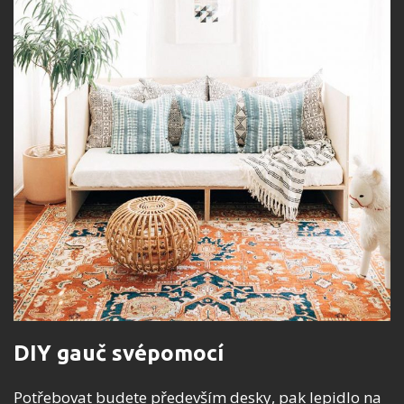
DIY gauč svépomocí
Potřebovat budete především desky, pak lepidlo na