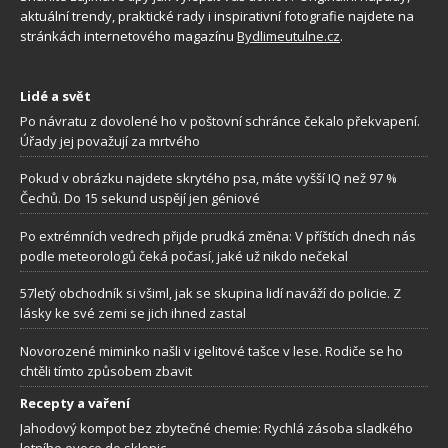
aktuální trendy, praktické rady i inspirativní fotografie najdete na
stránkách internetového magazínu
Bydlimeutulne.cz
.
Lidé a svět
Po návratu z dovolené ho v poštovní schránce čekalo překvapení.
Úřady jej považují za mrtvého
Pokud v obrázku najdete skrytého psa, máte vyšší IQ než 97 %
Čechů. Do 15 sekund uspějí jen géniové
Po extrémních vedrech přijde prudká změna: V příštích dnech nás
podle meteorologů čeká počasí, jaké už nikdo nečekal
57letý obchodník si všiml, jak se skupina lidí naváží do policie. Z
lásky ke své zemi se jich ihned zastal
Novorozené miminko našli v igelitové tašce v lese. Rodiče se ho
chtěli tímto způsobem zbavit
Recepty a vaření
Jahodový kompot bez zbytečné chemie: Rychlá zásoba sladkého