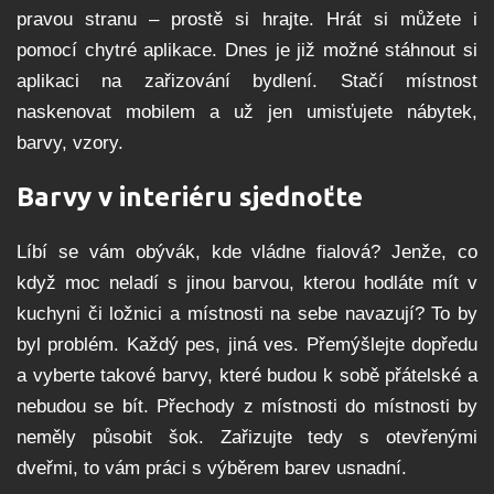
pravou stranu – prostě si hrajte. Hrát si můžete i
pomocí chytré aplikace. Dnes je již možné stáhnout si
aplikaci na zařizování bydlení. Stačí místnost
naskenovat mobilem a už jen umisťujete nábytek,
barvy, vzory.
Barvy v interiéru sjednoťte
Líbí se vám obývák, kde vládne fialová? Jenže, co
když moc neladí s jinou barvou, kterou hodláte mít v
kuchyni či ložnici a místnosti na sebe navazují? To by
byl problém. Každý pes, jiná ves. Přemýšlejte dopředu
a vyberte takové barvy, které budou k sobě přátelské a
nebudou se bít. Přechody z místnosti do místnosti by
neměly působit šok. Zařizujte tedy s otevřenými
dveřmi, to vám práci s výběrem barev usnadní.