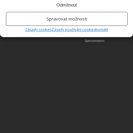
Odmítnout
Obrázky: sararussellinteriors, blog.rismedia
Spravovat možnosti
Zásady cookies
Zásady používání cookies
Kontakt