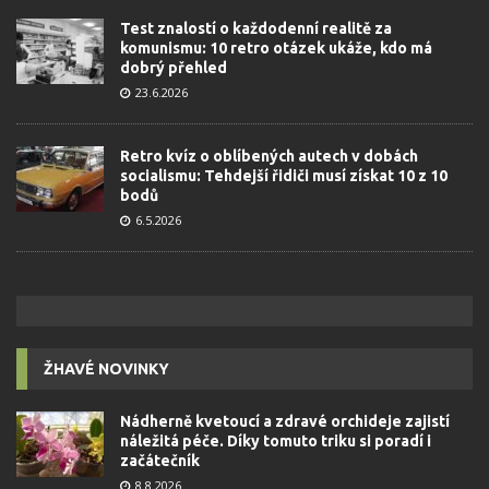
Test znalostí o každodenní realitě za
komunismu: 10 retro otázek ukáže, kdo má
dobrý přehled
23.6.2026
Retro kvíz o oblíbených autech v dobách
socialismu: Tehdejší řidiči musí získat 10 z 10
bodů
6.5.2026
ŽHAVÉ NOVINKY
Nádherně kvetoucí a zdravé orchideje zajistí
náležitá péče. Díky tomuto triku si poradí i
začátečník
8.8.2026