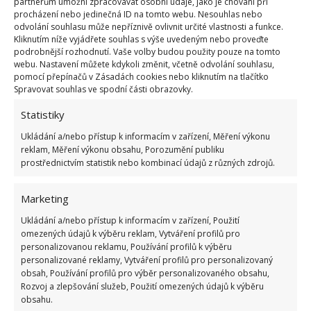
partnerům umožní zpracovávat osobní údaje, jako je chování při
neutrální – třeba bílé. V interiéru je doporučováno
procházení nebo jedinečná ID na tomto webu. Nesouhlas nebo
odvolání souhlasu může nepříznivě ovlivnit určité vlastnosti a funkce.
kombinovat pouze dva druhy dřeva. Pokud máte tedy
Kliknutím níže vyjádřete souhlas s výše uvedeným nebo proveďte
podlahy a dveře ve dřevě, pozor na to. I když jde o
podrobnější rozhodnutí. Vaše volby budou použity pouze na tomto
webu. Nastavení můžete kdykoli změnit, včetně odvolání souhlasu,
stavební prvky, jsou součástí interiéru. Jestli už teď má
pomocí přepínačů v Zásadách cookies nebo kliknutím na tlačítko
interiér dva druhy dřeva, zapomeňte na nábytek z
Spravovat souhlas ve spodní části obrazovky.
masivu.
Statistiky
Ukládání a/nebo přístup k informacím v zařízení, Měření výkonu
Nábytek v obýváku neslouží jako
reklam, Měření výkonu obsahu, Porozumění publiku
úložný prostor
prostřednictvím statistik nebo kombinací údajů z různých zdrojů.
Co se nábytku týče, kupují lidé často skříně, komody,
Marketing
aby získali více úložného prostoru a byt pak působí
Ukládání a/nebo přístup k informacím v zařízení, Použití
omezených údajů k výběru reklam, Vytváření profilů pro
splácaným a přeplněným dojmem. Úložné prostory je
personalizovanou reklamu, Používání profilů k výběru
lépe centralizovat do velkých vestavných skříní či
personalizované reklamy, Vytváření profilů pro personalizovaný
obsah, Používání profilů pro výběr personalizovaného obsahu,
šaten a místnosti zbytečně nezatěžovat přemírou
Rozvoj a zlepšování služeb, Použití omezených údajů k výběru
nábytku. Pokud se jedná o byt, můžete vestavěné
obsahu.