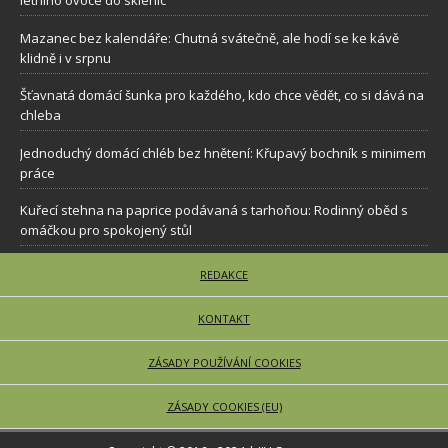
letního ovoce do sklenic
Mazanec bez kalendáře: Chutná svátečně, ale hodí se ke kávě
klidně i v srpnu
Šťavnatá domácí šunka pro každého, kdo chce vědět, co si dává na
chleba
Jednoduchý domácí chléb bez hnětení: Křupavý bochník s minimem
práce
Kuřecí stehna na paprice podávaná s tarhoňou: Rodinný oběd s
omáčkou pro spokojený stůl
REDAKCE
KONTAKT
ZÁSADY POUŽÍVÁNÍ COOKIES
ZÁSADY COOKIES (EU)