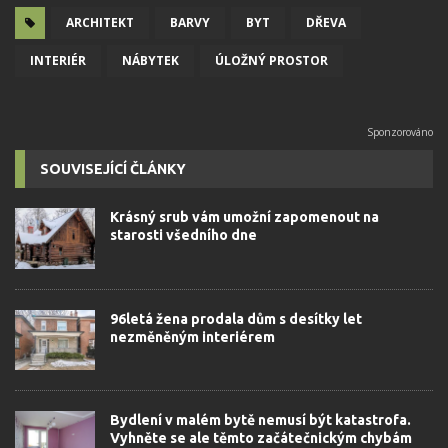
ARCHITEKT
BARVY
BYT
DŘEVA
INTERIÉR
NÁBYTEK
ÚLOŽNÝ PROSTOR
SOUVISEJÍCÍ ČLÁNKY
Krásný srub vám umožní zapomenout na
starosti všedního dne
96letá žena prodala dům s desítky let
nezměněným interiérem
Bydlení v malém bytě nemusí být katastrofa.
Vyhněte se ale těmto začátečnickým chybám