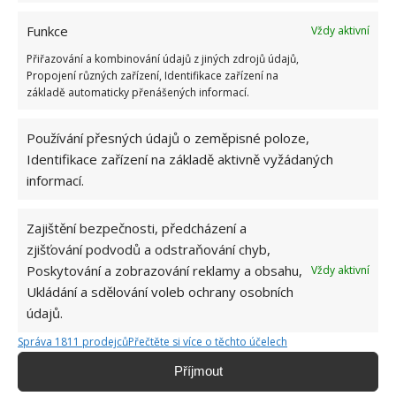
skříně umístit v předsíni, případně o něco zmenšit
ložnici a umístit ji tam. Pak už stačí jen postel a dva
Funkce
Vždy aktivní
noční stolky a ložnice působí uklízeným, čistým
Přiřazování a kombinování údajů z jiných zdrojů údajů,
Propojení různých zařízení, Identifikace zařízení na
dojmem.
základě automaticky přenášených informací.
Se světlem nešetřete
Používání přesných údajů o zeměpisné poloze,
Identifikace zařízení na základě aktivně vyžádaných
Ideální je, když do interiéru dopadá dostatek denního
informací.
světla. Prosvětlený interiér vypadá větší, vzdušnější a
hezčí. Více světla v interiéru lze získat i
Zajištění bezpečnosti, předcházení a
prostřednictvím prosklených dveří a v neposlední řadě
zjišťování podvodů a odstraňování chyb,
kvalitním osvětlením. Pokud máte docela tmavý byt,
Poskytování a zobrazování reklamy a obsahu,
Vždy aktivní
použijte co nejsvětlejší barvy a začleňte i sklo. Třeba v
Ukládání a sdělování voleb ochrany osobních
údajů.
podobě skleněného jídelního stolu. Pouze centrální
svítidlo nestačí. Abyste dobře viděli a vytvořili i
Správa 1811 prodejců
Přečtěte si více o těchto účelech
zajímavé světelné kulisy, je vhodné přikoupit i další
Příjmout
světelné zdroje – lampičky, bodové osvětlení apod.