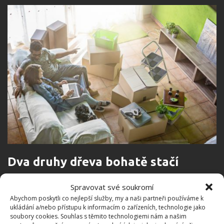
Dva druhy dřeva bohatě stačí
Spravovat své soukromí
Barvy máte vybrány a teď přemýšlíte nad
Abychom poskytli co nejlepší služby, my a naši partneři používáme k
dřevěnými dveřmi, obklady, podlahou a nábytkem? Tak
ukládání a/nebo přístupu k informacím o zařízeních, technologie jako
soubory cookies. Souhlas s těmito technologiemi nám a našim
tady pozor. Někdy je potřeba ustoupit a dveře vybrat