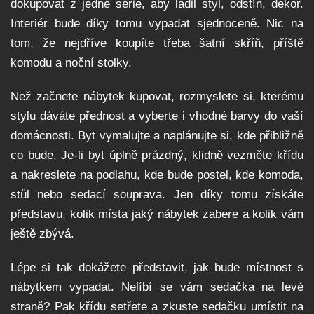
dokupovat z jedné série, aby ladil styl, odstín, dekor.
Interiér bude díky tomu vypadat sjednoceně. Nic na
tom, že nejdříve koupíte třeba šatní skříň, příště
komodu a noční stolky.
Než začnete nábytek kupovat, rozmyslete si, kterému
stylu dáváte přednost a vyberte i vhodné barvy do vaší
domácnosti. Byt vymalujte a naplánujte si, kde přibližně
co bude. Je-li byt úplně prázdný, klidně vezměte křídu
a nakreslete na podlahu, kde bude postel, kde komoda,
stůl nebo sedací souprava. Jen díky tomu získáte
představu, kolik místa jaký nábytek zabere a kolik vám
ještě zbývá.
Lépe si tak dokážete představit, jak bude místnost s
nábytkem vypadat. Nelíbí se vám sedačka na levé
straně? Pak křídu setřete a zkuste sedačku umístit na