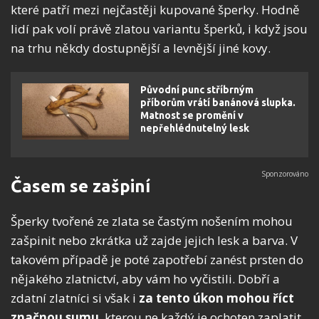
které patří mezi nejčastěji kupované šperky. Hodně
lidí pak volí právě zlatou variantu šperků, i když jsou
na trhu někdy dostupnější a levnější jiné kovy.
Původní punc stříbrným
příborům vrátí banánová slupka.
Matnost se promění v
nepřehlédnutelný lesk
Časem se zašpiní
Šperky tvořené ze zlata se častým nošením mohou
zašpinit nebo zkrátka už zajde jejich lesk a barva. V
takovém případě je poté zapotřebí zanést prsten do
nějakého zlatnictví, aby vám ho vyčistili. Dobří a
zdatní zlatníci si však i
za tento úkon mohou říct
značnou sumu
, kterou ne každý je ochoten zaplatit.