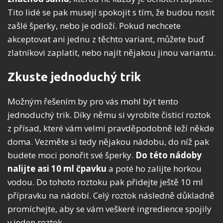
Tito lidé se pak musejí spokojit s tím, že budou nosit
zašlé šperky, nebo je odloží. Pokud nechcete
akceptovat ani jednu z těchto variant, můžete buď
zlatníkovi zaplatit, nebo najít nějakou jinou variantu.
Zkuste jednoduchý trik
Možným řešením by pro vás mohl být tento
jednoduchý trik. Díky němu si vyrobíte čisticí roztok
z přísad, které vám velmi pravděpodobně leží někde
doma. Vezměte si tedy nějakou nádobu, do níž pak
budete moci ponořit své šperky.
Do této nádoby
nalijte asi 10 ml čpavku
a poté ho zalijte horkou
vodou. Do tohoto roztoku pak přidejte ještě 10 ml
přípravku na nádobí. Celý roztok následně důkladně
promíchejte, aby se vám veškeré ingredience spojily
v jeden roztok.