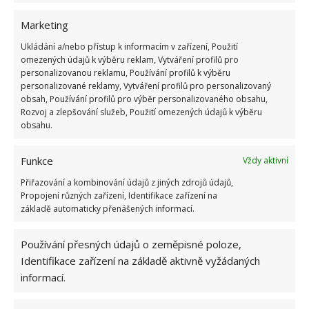
přibližně 30 minut, nebo pokud jsou opravdu hodně
Marketing
černé, nechte je tam klidně celou hodinu. Po
Ukládání a/nebo přístup k informacím v zařízení, Použití
uplynutí této doby šperky z nádoby
vyjměte a
omezených údajů k výběru reklam, Vytváření profilů pro
opláchněte je pod tekoucí vodou
. Veškerá špína
personalizovanou reklamu, Používání profilů k výběru
personalizované reklamy, Vytváření profilů pro personalizovaný
by měla pustit a vaše šperky budou opět stejné, jako
obsah, Používání profilů pro výběr personalizovaného obsahu,
když jste si je kupovali. Místo drahého čištění tak
Rozvoj a zlepšování služeb, Použití omezených údajů k výběru
obsahu.
příště můžete znovu využít tuto metodu, a ušetřit tak
spoustu peněz.
Funkce
Vždy aktivní
Zdroj:
Cpykami
Přiřazování a kombinování údajů z jiných zdrojů údajů,
Propojení různých zařízení, Identifikace zařízení na
základě automaticky přenášených informací.
Používání přesných údajů o zeměpisné poloze,
Identifikace zařízení na základě aktivně vyžádaných
informací.