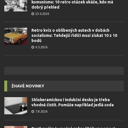
komunismu: 10 retro otázek ukáže, kdo má
dobrý přehled
23.6.2026
Retro kvíz o oblíbených autech v dobách
socialismu: Tehdejší řidiči musí získat 10 z 10
bodů
6.5.2026
ŽHAVÉ NOVINKY
Sklokeramickou i indukční desku je třeba
vhodně čistit. Pomůže například jedlá soda
7.8.2026