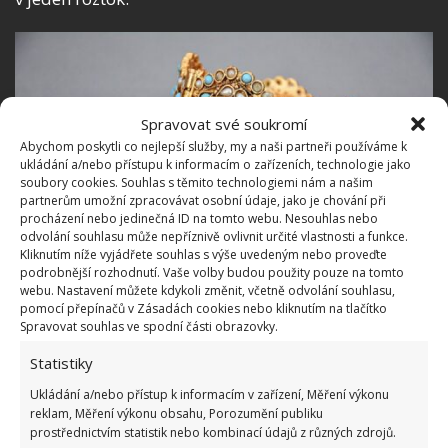
Spravovat své soukromí
Abychom poskytli co nejlepší služby, my a naši partneři používáme k
ukládání a/nebo přístupu k informacím o zařízeních, technologie jako
soubory cookies. Souhlas s těmito technologiemi nám a našim
partnerům umožní zpracovávat osobní údaje, jako je chování při
procházení nebo jedinečná ID na tomto webu. Nesouhlas nebo
odvolání souhlasu může nepříznivě ovlivnit určité vlastnosti a funkce.
Kliknutím níže vyjádřete souhlas s výše uvedeným nebo proveďte
podrobnější rozhodnutí. Vaše volby budou použity pouze na tomto
webu. Nastavení můžete kdykoli změnit, včetně odvolání souhlasu,
pomocí přepínačů v Zásadách cookies nebo kliknutím na tlačítko
Fotografie: Pixabay
Spravovat souhlas ve spodní části obrazovky.
Statistiky
Šperky dejte do roztoku
Ukládání a/nebo přístup k informacím v zařízení, Měření výkonu
reklam, Měření výkonu obsahu, Porozumění publiku
Následně své zašlé, ztmavlé či špinavé zlaté šperky
prostřednictvím statistik nebo kombinací údajů z různých zdrojů.
do tohoto roztoku ponořte. Nechte je v něm ležet