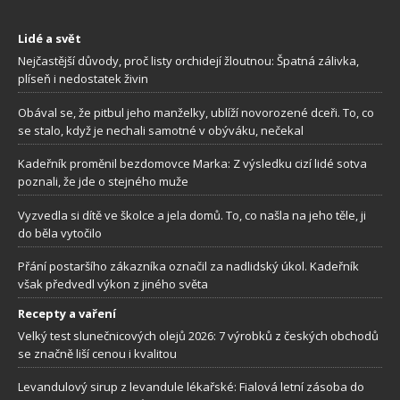
Lidé a svět
Nejčastější důvody, proč listy orchidejí žloutnou: Špatná zálivka,
plíseň i nedostatek živin
Obával se, že pitbul jeho manželky, ublíží novorozené dceři. To, co
se stalo, když je nechali samotné v obýváku, nečekal
Kadeřník proměnil bezdomovce Marka: Z výsledku cizí lidé sotva
poznali, že jde o stejného muže
Vyzvedla si dítě ve školce a jela domů. To, co našla na jeho těle, ji
do běla vytočilo
Přání postaršího zákazníka označil za nadlidský úkol. Kadeřník
však předvedl výkon z jiného světa
Recepty a vaření
Velký test slunečnicových olejů 2026: 7 výrobků z českých obchodů
se značně liší cenou i kvalitou
Levandulový sirup z levandule lékařské: Fialová letní zásoba do