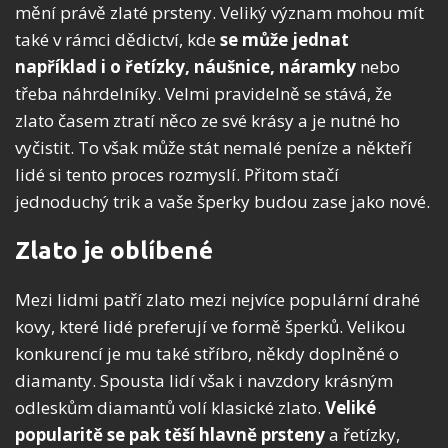
mění právě zlaté prsteny. Veliký význam mohou mít
také v rámci dědictví, kde
se může jednat
například i o řetízky, náušnice, náramky
nebo
třeba náhrdelníky. Velmi pravidelně se stává, že
zlato časem ztratí něco ze své krásy a je nutné ho
vyčistit. To však může stát nemalé peníze a někteří
lidé si tento proces rozmyslí. Přitom stačí
jednoduchý trik a vaše šperky budou zase jako nové.
Zlato je oblíbené
Mezi lidmi patří zlato mezi nejvíce populární drahé
kovy, které lidé preferují ve formě šperků. Velikou
konkurencí je mu také stříbro, někdy doplněné o
diamanty. Spousta lidí však i navzdory krásným
odleskům diamantů volí klasické zlato.
Veliké
popularitě se pak těší hlavně prsteny
a řetízky,