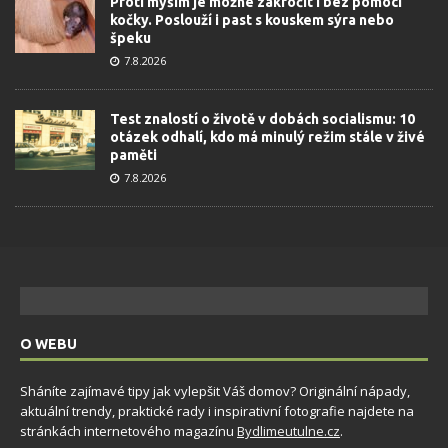
Proti myším je možné zakročit i bez pomoci
kočky. Poslouží i past s kouskem sýra nebo
špeku
7.8.2026
Test znalostí o životě v dobách socialismu: 10
otázek odhalí, kdo má minulý režim stále v živé
paměti
7.8.2026
O WEBU
Sháníte zajímavé tipy jak vylepšit Váš domov? Originální nápady,
aktuální trendy, praktické rady i inspirativní fotografie najdete na
stránkách internetového magazínu
Bydlimeutulne.cz
.