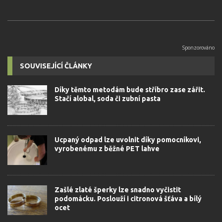
SOUVISEJÍCÍ ČLÁNKY
Díky těmto metodám bude stříbro zase zářit.
Stačí alobal, soda či zubní pasta
Ucpaný odpad lze uvolnit díky pomocníkovi,
vyrobenému z běžné PET lahve
Zašlé zlaté šperky lze snadno vyčistit
podomácku. Poslouží i citronová šťáva a bílý
ocet