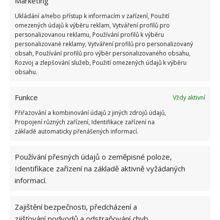
Marketing
Ukládání a/nebo přístup k informacím v zařízení, Použití
omezených údajů k výběru reklam, Vytváření profilů pro
personalizovanou reklamu, Používání profilů k výběru
OBLÍBENÉ ČLÁNKY
personalizované reklamy, Vytváření profilů pro personalizovaný
obsah, Používání profilů pro výběr personalizovaného obsahu,
Rozvoj a zlepšování služeb, Použití omezených údajů k výběru
Pokuta až 10 000 Kč hrozí za nesprávné sekání i
obsahu.
nesekání trávy. Záleží i na prostředku a lokaci
1.6.2026
Funkce
Vždy aktivní
Přiřazování a kombinování údajů z jiných zdrojů údajů,
Kvíz na téma pionýrské tábory za socialismu:
Propojení různých zařízení, Identifikace zařízení na
Kdo je zažil, bez problému získá 12 ze 12 bodů
základě automaticky přenášených informací.
12.5.2026
Používání přesných údajů o zeměpisné poloze,
Test znalostí o každodenní realitě za
Identifikace zařízení na základě aktivně vyžádaných
komunismu: 10 retro otázek ukáže, kdo má
informací.
dobrý přehled
23.6.2026
Zajištění bezpečnosti, předcházení a
zjišťování podvodů a odstraňování chyb,