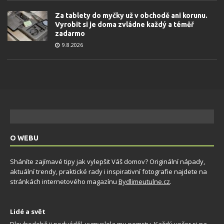
Za tablety do myčky už v obchodě ani korunu.
Vyrobit si je doma zvládne každý a téměř
zadarmo
9.8.2026
O WEBU
Sháníte zajímavé tipy jak vylepšit Váš domov? Originální nápady,
aktuální trendy, praktické rady i inspirativní fotografie najdete na
stránkách internetového magazínu
Bydlimeutulne.cz
.
Lidé a svět
Dlouhodobě ji podváděl, vymyslela mu pomstu. Každý večer si na