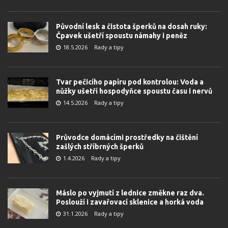
Původní lesk a čistota šperků na dosah ruky:
Čpavek ušetří spoustu námahy i peněz
18.5.2026
Rady a tipy
Tvar pečicího papíru pod kontrolou: Voda a
nůžky ušetří hospodyňce spoustu času i nervů
14.5.2026
Rady a tipy
Průvodce domácími prostředky na čištění
zašlých stříbrných šperků
1.4.2026
Rady a tipy
Máslo po vyjmutí z lednice změkne raz dva.
Poslouží i zavařovací sklenice a horká voda
31.1.2026
Rady a tipy