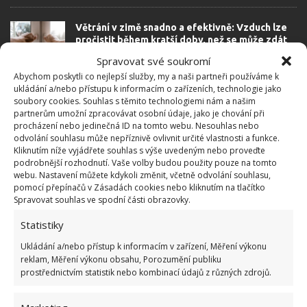
Větrání v zimě snadno a efektivně: Vzduch lze
pročistit během kratší doby, než se může zdát
31.12.2025
Rady a tipy
Spravovat své soukromí
Abychom poskytli co nejlepší služby, my a naši partneři používáme k
ukládání a/nebo přístupu k informacím o zařízeních, technologie jako
soubory cookies. Souhlas s těmito technologiemi nám a našim
Čištění vnitřku sklenice ještě nebylo
partnerům umožní zpracovávat osobní údaje, jako je chování při
jednodušší. Stačí šikovně využít houbičku na
procházení nebo jedinečná ID na tomto webu. Nesouhlas nebo
nádobí
odvolání souhlasu může nepříznivě ovlivnit určité vlastnosti a funkce.
10.12.2025
Rady a tipy
Kliknutím níže vyjádřete souhlas s výše uvedeným nebo proveďte
podrobnější rozhodnutí. Vaše volby budou použity pouze na tomto
webu. Nastavení můžete kdykoli změnit, včetně odvolání souhlasu,
pomocí přepínačů v Zásadách cookies nebo kliknutím na tlačítko
Optimálně fungující radiátor ušetří rodinné
Spravovat souhlas ve spodní části obrazovky.
peněžence. Výkon zvýší i odvzdušnění a alobal
7.1.2024
Rady a tipy
Statistiky
Ukládání a/nebo přístup k informacím v zařízení, Měření výkonu
reklam, Měření výkonu obsahu, Porozumění publiku
prostřednictvím statistik nebo kombinací údajů z různých zdrojů.