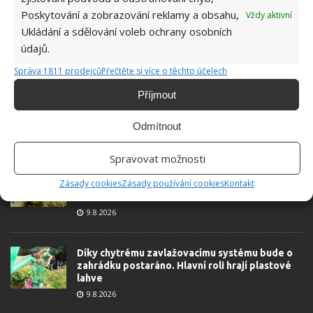
Retro kvíz o oblíbených autech v dobách
Poskytování a zobrazování reklamy a obsahu,
socialismu: Tehdejší řidiči musí získat 10 z 10
Vždy aktivní
bodů
Ukládání a sdělování voleb ochrany osobních
6.5.2026
údajů.
Správa 1811 prodejců
Přečtěte si více o těchto účelech
Příjmout
Odmítnout
ŽHAVÉ NOVINKY
Spravovat možnosti
Po ovocných muškách nezbyde ani stopa. Hravě
Zásady cookies
Zásady používání cookies
Kontakt
je odpudí i jablečný ocet a přípravek na mytí
nádobí
9.8.2026
Díky chytrému zavlažovacímu systému bude o
zahrádku postaráno. Hlavní roli hrají plastové
lahve
9.8.2026