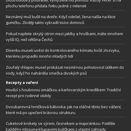
plochu telefonu přidala fotku jedné z milenek
Neznámý muž bušil na dveře. Když odešel, žena našla na klice
gumičku. Zloději takto vykradli tisíce domovů
Pokud najdete skrytý citron mezi jablky a hruškami, máte mnohem
vyšší IQ, než většina Čechů
Dívenku museli uvést do kontrolovaného kómatu kvůli zlozvyku,
kterému propadlo mnoho mladých lidí
Zoufalý chlapec musel prokázat nesmírnou pohotovost útěkem do
vody, když ho naháněla smečka divokých psů
Recepty a vaření
Hovězí s houbovou omáčkou a karlovarským knedlíkem: Tradiční
recept pro rodinné obědy
Dvoubarevná hrníčková bábovka: Jak na vláčné těsto bez vážení,
které má po upečení krásnou strukturu
Cuketové krokety se sýrem, česnekem a majoránkou: Potěšte
každého mlsouna křupavými kuličkami z vlastní zahrady