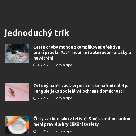
jednoduchý trik
Časté chyby mohou zkomplikovat efektivní
praní prádla. Patří mezi ně i zatěžování pračky a
nevětrání
4.7.2026
Rady a tipy
Octový nátěr zastaví potíže s komářími nálety.
Funguje jako spolehlivá ochrana domácnosti
2.7.2026
Rady a tipy
Čistý záchod jako z letiště: Směs s jedlou sodou
mění pravidla hry čištění toalety
3.6.2026
Rady a tipy