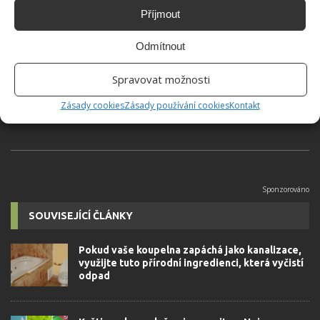
Příjmout
Jiří Kolář
Odmítnout
Absolvent České zemědělské
univerzity, který je již od malička
Spravovat možnosti
velkým kutilem. V podstatě vše, co je
možné najít v j...
[Více o autorovi]
Zásady cookies
Zásady používání cookies
Kontakt
SOUVISEJÍCÍ ČLÁNKY
Pokud vaše koupelna zapáchá jako kanalizace,
využijte tuto přírodní ingredienci, která vyčistí
odpad