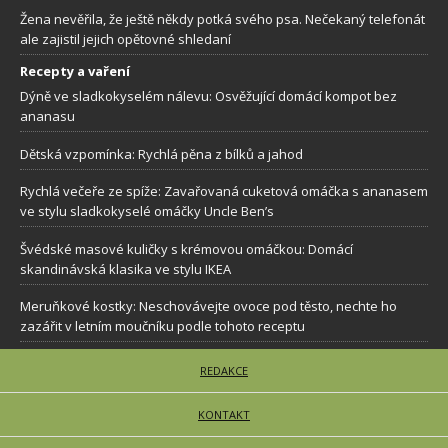
Žena nevěřila, že ještě někdy potká svého psa. Nečekaný telefonát
ale zajistil jejich opětovné shledaní
Recepty a vaření
Dýně ve sladkokyselém nálevu: Osvěžující domácí kompot bez
ananasu
Dětská vzpomínka: Rychlá pěna z bílků a jahod
Rychlá večeře ze spíže: Zavařovaná cuketová omáčka s ananasem
ve stylu sladkokyselé omáčky Uncle Ben’s
Švédské masové kuličky s krémovou omáčkou: Domácí
skandinávská klasika ve stylu IKEA
Meruňkové kostky: Neschovávejte ovoce pod těsto, nechte ho
zazářit v letním moučníku podle tohoto receptu
REDAKCE
KONTAKT