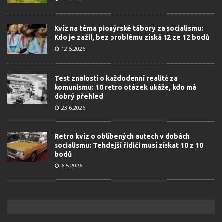
Kvíz na téma pionýrské tábory za socialismu:
Kdo je zažil, bez problému získá 12 ze 12 bodů
12.5.2026
Test znalostí o každodenní realitě za
komunismu: 10 retro otázek ukáže, kdo má
dobrý přehled
23.6.2026
Retro kvíz o oblíbených autech v dobách
socialismu: Tehdejší řidiči musí získat 10 z 10
bodů
6.5.2026