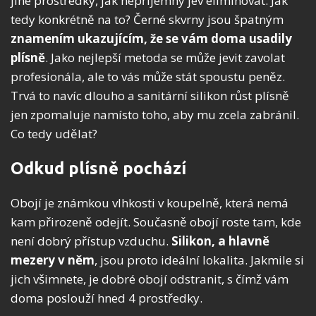
jiné prostředky, jak nepříjemný jev eliminovat. Jak
tedy konkrétně na to? Černé skvrny jsou špatným
znamením ukazujícím, že se vám doma usadily
plísně
. Jako nejlepší metoda se může jevit zavolat
profesionála, ale to vás může stát spoustu peněz.
Trvá to navíc dlouho a sanitární silikon růst plísně
jen zpomaluje namísto toho, aby mu zcela zabránil.
Co tedy udělat?
Odkud plísně pochází
Obojí je známkou vlhkosti v koupelně, která nemá
kam přirozeně odejít. Současně obojí roste tam, kde
není dobrý přístup vzduchu.
Silikon, a hlavně
mezery v něm
, jsou proto ideální lokalita. Jakmile si
jich všimnete, je dobré obojí odstranit, s čímž vám
doma poslouží hned 4 prostředky.