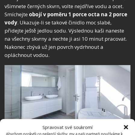
všimnete černých skvrn, volte nejdříve vodu a ocet.
Smíchejte
obojí v poměru 1 porce octa na 2 porce
vody
. Ukazuje-li se takové činidlo moc slabé,
přidejte ještě jedlou sodu. Výslednou kaši naneste
na všechny skvrny a nechte ji asi 10 minut pracovat.
Nakonec zbývá už jen povrch vydrhnout a
opláchnout vodou.
Spravovat své soukromí
Abychom poskytli co nejlepší služby, my a naši partneři používáme k