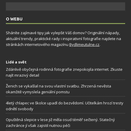
O WEBU
Sháníte zajímavé tipy jak vylepšit Váš domov? Originální nápady,
aktuální trendy, praktické rady i inspirativní fotografie najdete na
stránkách internetového magazínu
Bydlimeutulne.cz
.
Lidé a svět
Zdánlivě obyčejná rodinná fotografie znepokojila internet. Zkuste
najít mrazivý detail
Ženich se vykašlal na svou vlastní svatbu. Zhrzená nevěsta
okamžitě vymyslela geniální pomstu
4letý chlapec ve školce upadl do bezvědomí. Učitelkám hrozí tresty
odnětí svobody
Opuštěná slepice v lese již měla osud téměř sečtený. Statečný
zachránce jí však zajistil nutnou péči