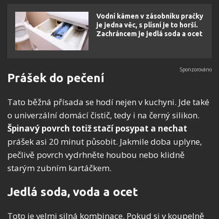
Vodní kámen v zásobníku pračky
je jedna věc, s plísní je to horší.
Zachráncem je jedlá soda a ocet
Prášek do pečení
Tato běžná přísada se hodí nejen v kuchyni. Jde také
o univerzální domácí čistič, tedy i na černý silikon.
Špinavý povrch totiž stačí posypat a nechat
prášek asi 20 minut působit. Jakmile doba uplyne,
pečlivě povrch vydrhněte houbou nebo klidně
starým zubním kartáčkem.
Jedlá soda, voda a ocet
Toto je velmi silná kombinace. Pokud si v koupelně