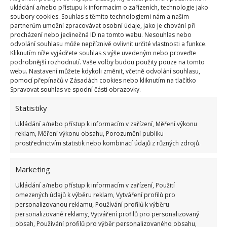
Fotografie: Pixabay
ukládání a/nebo přístupu k informacím o zařízeních, technologie jako
soubory cookies. Souhlas s těmito technologiemi nám a našim
Bělicí zubní pasta
partnerům umožní zpracovávat osobní údaje, jako je chování při
procházení nebo jedinečná ID na tomto webu. Nesouhlas nebo
odvolání souhlasu může nepříznivě ovlivnit určité vlastnosti a funkce.
Vynikající jsou hlavně ty s obsahem aktivního uhlí.
Kliknutím níže vyjádřete souhlas s výše uvedeným nebo proveďte
Inkriminovaný prostor totiž parádně vydrhnou a
podrobnější rozhodnutí. Vaše volby budou použity pouze na tomto
webu. Nastavení můžete kdykoli změnit, včetně odvolání souhlasu,
krásně vybělí. Proto jsou ideální i pro likvidaci plísně
pomocí přepínačů v Zásadách cookies nebo kliknutím na tlačítko
v koupelně. Rozetřete pastu na plesnivá místa,
Spravovat souhlas ve spodní části obrazovky.
několik minut počkejte a pak spáry vyčistěte.
Statistiky
Ukládání a/nebo přístup k informacím v zařízení, Měření výkonu
Citronová šťáva
reklam, Měření výkonu obsahu, Porozumění publiku
prostřednictvím statistik nebo kombinací údajů z různých zdrojů.
Polijte skvrny citronovou šťávou a počkejte 10 minu.
Pak stačí povrch vydrhnout, nejlépe menším
Marketing
kartáčkem. V případě potřeby tento proces
Ukládání a/nebo přístup k informacím v zařízení, Použití
opakujte.
omezených údajů k výběru reklam, Vytváření profilů pro
personalizovanou reklamu, Používání profilů k výběru
personalizované reklamy, Vytváření profilů pro personalizovaný
Zdroj:
Deccoria
obsah, Používání profilů pro výběr personalizovaného obsahu,