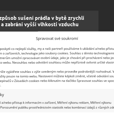
působ sušení prádla v bytě zrychlí
 a zabrání vyšší vlhkosti vzduchu
Spravovat své soukromí
ný prací prostředek
oskytli co nejlepší služby, my a naši partneři používáme k ukládání a/nebo příst
m o zařízeních, technologie jako soubory cookies. Souhlas s těmito technologiem
tnerům umožní zpracovávat osobní údaje, jako je chování při procházení nebo j
 jedlou sodou. Nyní přidejte 1 litr vroucí vody a
to webu. Nesouhlas nebo odvolání souhlasu může nepříznivě ovlivnit určité vlastn
pustí. Nechte směs asi hodinu chladnout, dokud
 níže vyjádřete souhlas s výše uvedeným nebo proveďte podrobnější rozhodnutí. 
Nyní přidejte další litr vroucí vody a opět
žity pouze na tomto webu. Nastavení můžete kdykoli změnit, včetně odvolání so
stala tekutější
. Směs nechte znovu vychladnout
epínačů v Zásadách cookies nebo kliknutím na tlačítko Spravovat souhlas ve spod
.
dní litr vody a míchejte, dokud nedosáhnete
e kyselinu citronovou a esenciální olej.
iky
 a/nebo přístup k informacím v zařízení, Měření výkonu reklam, Měření výkonu
Porozumění publiku prostřednictvím statistik nebo kombinací údajů z různých zdr