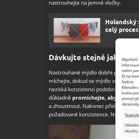
nastrouhejte na jemné vločky.
Holandský z
celý proces
Dávkujte stejně jako běž
Abychom p
informací
našim par
Nastrouhané mýdlo dobře promíchejte s
ID na tom
míchejte, dokud se mýdlo zcela neroz
funkce.
Kliknutím
nezíská konzistenci podobnou pudinku. 
budou pou
důkladně
promíchejte, aby se směs 
pomocí př
obrazovky
a zhoustnout. Nakonec přidejte posle
požadované konzistence. Nyní vmíchejt
Statist
Ukládání
obsahu, 