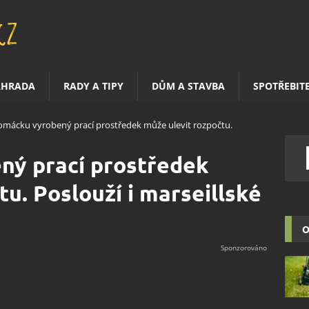
AHRADA
RADY A TIPY
DŮM A STAVBA
SPOTŘEBIT
mácku vyrobený prací prostředek může ulevit rozpočtu.
ý prací prostředek
u. Poslouží i marseillské
O