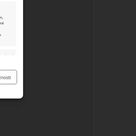
m,
ané
u
y aktivní
nosti
y aktivní