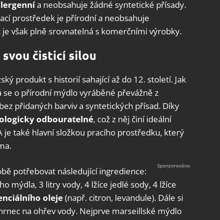
alergenní
a neobsahuje žádné syntetické přísady.
rací prostředek je přírodní a neobsahuje
t je však plně srovnatelná s komerčními výrobky.
svou čisticí silou
ký produkt s historií sahající až do 12. století. Jak
á se o přírodní mýdlo vyráběné převážně z
bez přidaných barviv a syntetických přísad. Díky
iologicky odbouratelné
, což z něj činí ideální
A je také hlavní složkou pracího prostředku, který
ma.
bě potřebovat následující ingredience:
o mýdla, 3 litry vody, 4 lžíce jedlé sody, 4 lžíce
nciálního oleje
(např. citron, levandule). Dále si
a hrnec na ohřev vody. Nejprve marseillské mýdlo