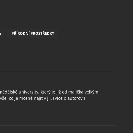
A
PŘÍRODNÍ PROSTŘEDKY
ědělské univerzity, který je již od malička velkým
še, co je možné najít v j...
[Více o autorovi]