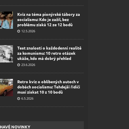
Kvíz na téma pionýrské tábory za
socialismu: Kdo je zažil, bez
problému získá 12 ze 12 bodů
12.5.2026
Test znalostí o každodenní realitě
za komunismu: 10 retro otázek
ukáže, kdo má dobrý přehled
23.6.2026
Retro kvíz o oblíbených autech v
dobách socialismu: Tehdejší řidiči
musí získat 10 z 10 bodů
6.5.2026
HAVÉ NOVINKY