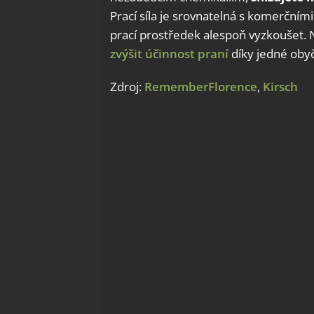
Prací síla je srovnatelná s komerčním
prací prostředek alespoň vyzkoušet. N
zvýšit účinnost praní
díky jedné obyč
Zdroj:
RememberFlorence
,
Kirsch