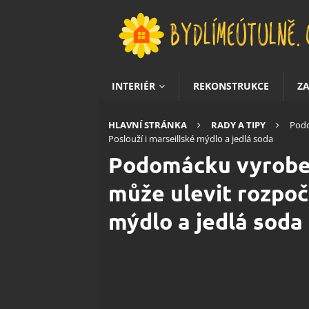
INTERIÉR
REKONSTRUKCE
Z
HLAVNÍ STRÁNKA
RADY A TIPY
Podo
Poslouží i marseillské mýdlo a jedlá soda
Podomácku vyroben
může ulevit rozpočt
mýdlo a jedlá soda