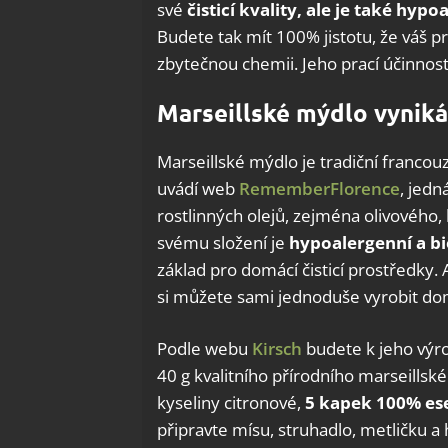
své
čisticí kvality, ale je také hypo
Budete tak mít 100% jistotu, že váš p
zbytečnou chemii. Jeho prací účinnos
Marseillské mýdlo vyniká 
Marseillské mýdlo je tradiční francouzs
uvádí web
RememberFlorence
, jedn
rostlinných olejů, zejména olivového, 
svému složení je
hypoalergenní a b
základ pro domácí čisticí prostředky. 
si můžete sami jednoduše vyrobit do
Podle webu
Kirsch
budete k jeho výro
40 g kvalitního přírodního marseillskéh
kyseliny citronové,
5 kapek 100% ese
připravte mísu, struhadlo, metličku 