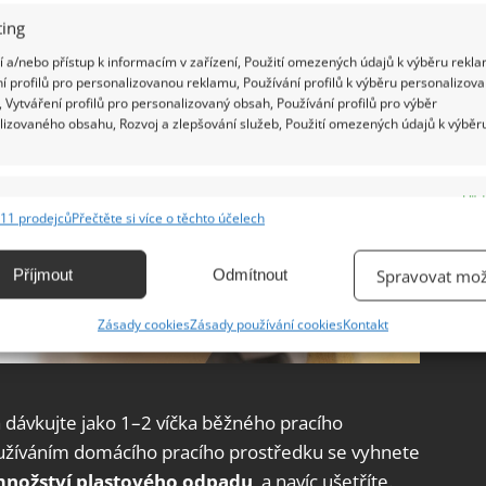
ing
 a/nebo přístup k informacím v zařízení, Použití omezených údajů k výběru rekla
í profilů pro personalizovanou reklamu, Používání profilů k výběru personalizov
 Vytváření profilů pro personalizovaný obsah, Používání profilů pro výběr
lizovaného obsahu, Rozvoj a zlepšování služeb, Použití omezených údajů k výběr
e
Vžd
11 prodejců
Přečtěte si více o těchto účelech
ání a kombinování údajů z jiných zdrojů údajů, Propojení různých zařízení,
kace zařízení na základě automaticky přenášených informací.
Příjmout
Odmítnout
Spravovat mož
ání přesných údajů o zeměpisné poloze, Identifikace zařízení na
Zásady cookies
Zásady používání cookies
Kontakt
ě aktivně vyžádaných informací.
ění bezpečnosti, předcházení a zjišťování podvodů a
 dávkujte jako 1–2 víčka běžného pracího
ňování chyb, Poskytování a zobrazování reklamy a obsahu,
Vžd
ní a sdělování voleb ochrany osobních údajů.
oužíváním domácího pracího prostředku se vyhnete
množství plastového odpadu
, a navíc ušetříte.