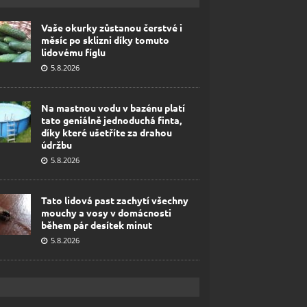
Vaše okurky zůstanou čerstvé i
měsíc po sklizni díky tomuto
lidovému fíglu
5.8.2026
Na mastnou vodu v bazénu platí
tato geniálně jednoduchá finta,
díky které ušetříte za drahou
údržbu
5.8.2026
Tato lidová past zachytí všechny
mouchy a vosy v domácnosti
během pár desítek minut
5.8.2026