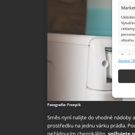
Market
Ukládání
Vytvářen
reklamy,
persona
obsahu.
Funkc
Správa 18
Přiřazov
Identifi
Použív
základ
Fotografie: Freepik
Zajišt
Směs nyní nalijte do vhodné nádoby a
odstra
Ukládá
prostředku na jednu várku prádla. P
nežádoucím chemikáliím,
snižujete 