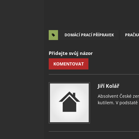
DOMÁCÍ PRACÍ PŘÍPRAVEK
PRAČK
Přidejte svůj názor
KOMENTOVAT
Jiří Kolář
Absolvent České zem
kutilem. V podstatě v