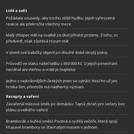
Lidé a svět
Požádala sousedy, aby trochu ztišili hudbu. Jejich vyhrocená
reakce ale překročila všechny meze
Malý chlapec měl na svatbě za úkol přinést prsteny. Z toho, co
předvedl, však zůstává rozum stát
V domě své babičky objevil po dlouhé době skrytý pokoj
Průvodčí ve vlaku našel tašku s 650 000 Kč. O jejich ponechání
neváhal ani vteřinu a vrátil je majitelce
Jedno z nejkrásnějších českých jmen se vytrácí: Nosí ho už jen
hrstka žen, přestože má nádherný význam
Recepty a vaření
Zavařená masová směs po domácku: Tajná zbraň pro večery bez
plánu a velkého vaření
Bramborák s kuřecí směsí: Poctivá a rychlá večeře, která spojí
křupavé brambory se šťavnatým masem v jednom