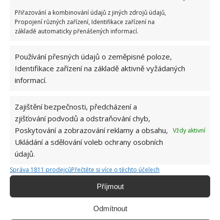
Přiřazování a kombinování údajů z jiných zdrojů údajů,
Propojení různých zařízení, Identifikace zařízení na
BYDLENÍ
BYDLENÍ NA KOLECH
DOMOV
základě automaticky přenášených informací.
PŘESTAVBA
PŘÍVĚS
Používání přesných údajů o zeměpisné poloze,
Identifikace zařízení na základě aktivně vyžádaných
Přidejte svůj názor
informací.
KOMENTOVAT
Zajištění bezpečnosti, předcházení a
zjišťování podvodů a odstraňování chyb,
Jiří Kolář
Poskytování a zobrazování reklamy a obsahu,
Vždy aktivní
Ukládání a sdělování voleb ochrany osobních
Absolvent České zemědělské
univerzity, který je již od malička
údajů.
velkým kutilem. V podstatě vše, co je
Správa 1811 prodejců
Přečtěte si více o těchto účelech
možné najít v j...
[Více o autorovi]
Příjmout
Odmítnout