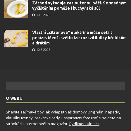
Záchod vyžaduje zaslouženou péči. Se snadným
vyčištěním pomůže i kuchyňská sůl
10.8.2026
Vlastní „citrónová“ elektřina může šetřit
peníze. Menší světlo lze rozsvítit díky hřebíkům
a drátům
10.8.2026
O WEBU
Sháníte zajímavé tipy jak vylepšit Váš domov? Originální nápady,
aktuální trendy, praktické rady i inspirativní fotografie najdete na
stránkách internetového magazínu
Bydlimeutulne.cz
.