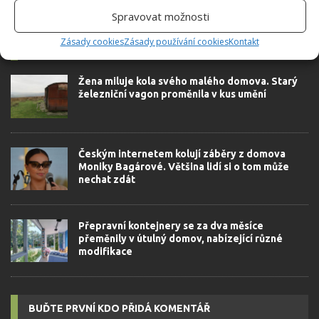
Spravovat možnosti
Zásady cookies
Zásady používání cookies
Kontakt
SOUVISEJÍCÍ ČLÁNKY
Žena miluje kola svého malého domova. Starý
železniční vagon proměnila v kus umění
Českým internetem kolují záběry z domova
Moniky Bagárové. Většina lidí si o tom může
nechat zdát
Přepravní kontejnery se za dva měsíce
přeměnily v útulný domov, nabízející různé
modifikace
BUĎTE PRVNÍ KDO PŘIDÁ KOMENTÁŘ