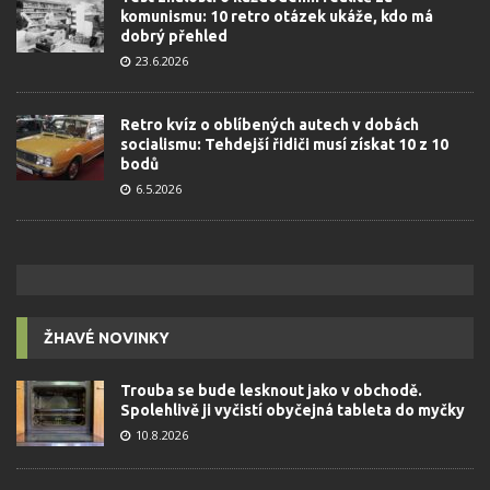
komunismu: 10 retro otázek ukáže, kdo má
dobrý přehled
23.6.2026
Retro kvíz o oblíbených autech v dobách
socialismu: Tehdejší řidiči musí získat 10 z 10
bodů
6.5.2026
ŽHAVÉ NOVINKY
Trouba se bude lesknout jako v obchodě.
Spolehlivě ji vyčistí obyčejná tableta do myčky
10.8.2026