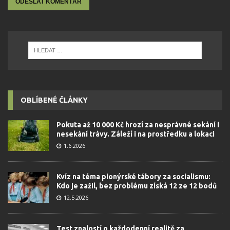
OBLÍBENÉ ČLÁNKY
Pokuta až 10 000 Kč hrozí za nesprávné sekání i
nesekání trávy. Záleží i na prostředku a lokaci
1.6.2026
Kvíz na téma pionýrské tábory za socialismu:
Kdo je zažil, bez problému získá 12 ze 12 bodů
12.5.2026
Test znalostí o každodenní realitě za