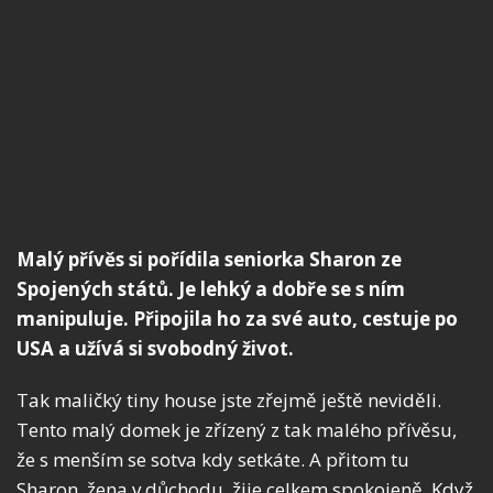
Malý přívěs si pořídila seniorka Sharon ze
Spojených států. Je lehký a dobře se s ním
manipuluje. Připojila ho za své auto, cestuje po
USA a užívá si svobodný život.
Tak maličký tiny house jste zřejmě ještě neviděli.
Tento malý domek je zřízený z tak malého přívěsu,
že s menším se sotva kdy setkáte. A přitom tu
Sharon, žena v důchodu, žije celkem spokojeně. Když