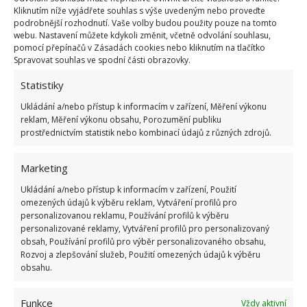
svůj příbytek s sebou. A tak si sama postavila
dům
Kliknutím níže vyjádřete souhlas s výše uvedeným nebo proveďte
podrobnější rozhodnutí. Vaše volby budou použity pouze na tomto
na kolech
. I její příběh jsme na BydlímeÚtulně
webu. Nastavení můžete kdykoli změnit, včetně odvolání souhlasu,
publikovali.
pomocí přepínačů v Zásadách cookies nebo kliknutím na tlačítko
Spravovat souhlas ve spodní části obrazovky.
Statistiky
Ukládání a/nebo přístup k informacím v zařízení, Měření výkonu
reklam, Měření výkonu obsahu, Porozumění publiku
prostřednictvím statistik nebo kombinací údajů z různých zdrojů.
Marketing
Ukládání a/nebo přístup k informacím v zařízení, Použití
omezených údajů k výběru reklam, Vytváření profilů pro
personalizovanou reklamu, Používání profilů k výběru
personalizované reklamy, Vytváření profilů pro personalizovaný
obsah, Používání profilů pro výběr personalizovaného obsahu,
Rozvoj a zlepšování služeb, Použití omezených údajů k výběru
obsahu.
Funkce
Vždy aktivní