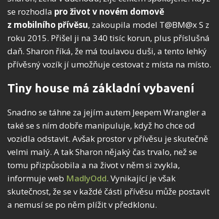
se rozhodla
pro život v novém domově
z mobilního přívěsu
, zakoupila model T@BM@x S z
roku 2015. Přišel ji na 340 tisíc korun, plus příslušná
daň. Sharon říká, že má toulavou duši, a tento lehký
přívěsný vozík jí umožňuje cestovat z místa na místo.
Tiny house má základní vybavení
Snadno se táhne za jejím autem Jeepem Wrangler a
také se s ním dobře manipuluje, když ho chce od
vozidla odstavit. Avšak prostor v přívěsu je skutečně
velmi malý. A tak Sharon nějaký čas trvalo, než se
tomu přizpůsobila a na život v něm si zvykla,
informuje web
MadlyOdd
. Vynikající je však
skutečnost, že se v každé části přívěsu může postavit
a nemusí se po něm plížit v předklonu.