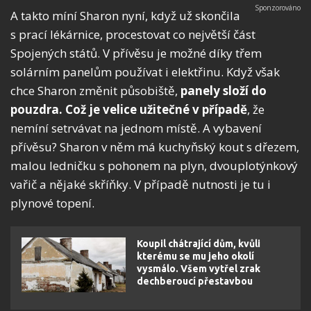
A takto míní Sharon nyní, když už skončila
s prací lékárnice, procestovat co největší část
Spojených států. V přívěsu je možné díky třem
solárním panelům používat i elektřinu. Když však
chce Sharon změnit působiště,
panely složí do
pouzdra. Což je velice užitečné v případě
, že
nemíní setrvávat na jednom místě. A vybavení
přívěsu? Sharon v něm má kuchyňský kout s dřezem,
malou ledničku s pohonem na plyn, dvouplotýnkový
vařič a nějaké skříňky. V případě nutnosti je tu i
plynové topení.
Koupil chátrající dům, kvůli
kterému se mu jeho okolí
vysmálo. Všem vytřel zrak
dechberoucí přestavbou