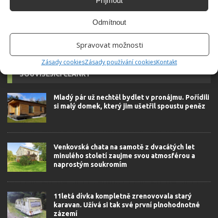
Příjmout
Odmítnout
Spravovat možnosti
Zásady cookies
Zásady používání cookies
Kontakt
SOUVISEJÍCÍ ČLÁNKY
Mladý pár už nechtěl bydlet v pronájmu. Pořídili
si malý domek, který jim ušetřil spoustu peněz
Venkovská chata na samotě z dvacátých let
minulého století zaujme svou atmosférou a
naprostým soukromím
11letá dívka kompletně zrenovovala starý
karavan. Užívá si tak své první plnohodnotné
zázemí