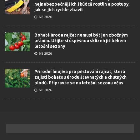
nejnebezpečnějších škůdců rostlin a postupy,
jak se jich rychle zbavit
6.8.2026
Bohatá úroda rajčat nemusí být jen zbožným
přáním. Užijte si úspěšnou sklizeň již během
letošní sezony
6.8.2026
Přírodní hnojiva pro pěstování rajčat, která
zajistí bohatou úrodu šťavnatých a chutných
plodů. Připravte se na letošní sezonu včas
6.8.2026