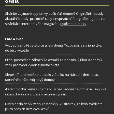
O WEBU
Sháníte zajímavé tipy jak vylepšit Váš domov? Originální nápady,
aktuální trendy, praktické rady i inspirativní fotografie najdete na
stránkách internetového magazínu
Bydlimeutulne.cz
.
Lidé a svět
Vyzvedla si dítě ve školce a jela domů. To, co našla na jeho těle, ji
do běla vytočilo
Přání postaršího zákazníka označil za nadlidský úkol. Kadeřník
však předvedl výkon z jiného světa
Slepé, třínohé kotě se dostalo z útulku na Národní den koťat.
Konečně našlo svůj nový domov
4letá holčička našla svoji matku v bezvědomí na podlaze. Díky své
intuici dokázala situaci bravurně vyřešit
Dívka našla deník zesnulé babičky. Zjistila tak, že byla svědkem
jejích prvních dětských kroků