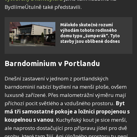
BydlímeÚtulně také představili.
Málokdo skutečně rozumí
výhodám tohoto rodinného
domu typu „šumperák“. Tyto
stavby jsou oblíbené dodnes
Barndominium v Portlandu
Dnešní zastavení v jednom z portlandských
barndominií nabízí bydlení na menší ploše, ovšem
luxusně zařízené. Přes malometrážní výměru mají
příchozí pocit světlého a vzdušného prostoru.
Byt
má tři samostatné pokoje a ložnici propojenou s
koupelnou s vanou
. Kuchyňský kout je sice menší,
ale naprosto dostačující pro přípravu jídel pro dvě
osoby, které tam žijí. Ani úložného prostoru tu není