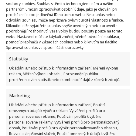
soubory cookies. Souhlas s těmito technologiemi nám a našim
partnerům umožní zpracovávat osobní údaje, jako je chování při
procházení nebo jedinečná ID na tomto webu. Nesouhlas nebo
Obývací pokoj je na druhé straně kuchyňského
odvolání souhlasu může nepříznivě ovlivnit určité vlastnosti a funkce.
ostrůvku. Vybaven je malou pohovkou s úložným
Kliknutím níže vyjádřete souhlas s výše uvedeným nebo proveďte
podrobnější rozhodnutí. Vaše volby budou použity pouze na tomto
prostorem. V případě nutnosti ji lze snadnou
webu. Nastavení můžete kdykoli změnit, včetně odvolání souhlasu,
proměnit na velkou postel pro hosty. Podlahy byly
pomocí přepínačů v Zásadách cookies nebo kliknutím na tlačítko
Spravovat souhlas ve spodní části obrazovky.
vytvořeny z laminátu a mají vzhled borovicového
dřeva. Dům je zařízen ve farmářském stylu.
Statistiky
Ukládání a/nebo přístup k informacím v zařízení, Měření výkonu
reklam, Měření výkonu obsahu, Porozumění publiku
prostřednictvím statistik nebo kombinací údajů z různých zdrojů.
Marketing
Ukládání a/nebo přístup k informacím v zařízení, Použití
omezených údajů k výběru reklam, Vytváření profilů pro
personalizovanou reklamu, Používání profilů k výběru
personalizované reklamy, Vytváření profilů pro personalizovaný
obsah, Používání profilů pro výběr personalizovaného obsahu,
Rozvoj a zlepšování služeb, Použití omezených údajů k výběru