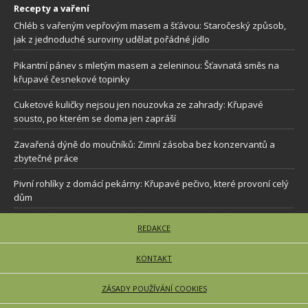
Recepty a vaření
Chléb s vařeným vepřovým masem a šťávou: Staročeský způsob,
jak z jednoduché suroviny udělat pořádné jídlo
Pikantní pánev s mletým masem a zeleninou: Šťavnatá směs na
křupavé česnekové topinky
Cuketové kuličky nejsou jen nouzovka ze zahrady: Křupavé
sousto, po kterém se doma jen zapráší
Zavařená dýně do moučníků: Zimní zásoba bez konzervantů a
zbytečné práce
Pivní rohlíky z domácí pekárny: Křupavé pečivo, které provoní celý
dům
REDAKCE
KONTAKT
ZÁSADY POUŽÍVÁNÍ COOKIES