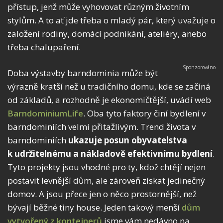
přístup, jenž může vyhovovat různým životním
stylům. A to ať jde třeba o mladý pár, který uvažuje o
založení rodiny, domácí podnikání, ateliéry, anebo
třeba chalupaření.
Doba výstavby barndominia může být
výrazně kratší než u tradičního domu, kde se začíná
od základů, a rozhodně je ekonomičtější, uvádí web
BarndominiumLife
. Oba tyto faktory činí bydlení v
barndominiích velmi přitažlivým. Trend života v
barndominiích
ukazuje posun obyvatelstva
k udržitelnému a nákladově efektivnímu bydlení
.
Tyto projekty jsou vhodné pro ty, kdož chtějí nejen
postavit levnější dům, ale zároveň získat jedinečný
domov. A jsou přece jen o něco prostornější, než
bývají běžné tiny house. Jeden takový menší
dům
vytvořený z kontejnerů
jsme vám nedávno na