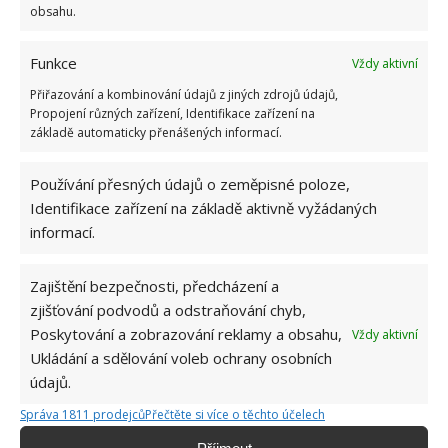
obsahu.
Funkce
Vždy aktivní
Přiřazování a kombinování údajů z jiných zdrojů údajů,
Propojení různých zařízení, Identifikace zařízení na
základě automaticky přenášených informací.
BYDLENÍ
REKONSTRUKCE
STODOLA
Používání přesných údajů o zeměpisné poloze,
Identifikace zařízení na základě aktivně vyžádaných
informací.
Přidejte svůj názor
KOMENTOVAT
Zajištění bezpečnosti, předcházení a
zjišťování podvodů a odstraňování chyb,
Poskytování a zobrazování reklamy a obsahu,
Vždy aktivní
Jiří Kolář
Ukládání a sdělování voleb ochrany osobních
Absolvent České zemědělské
údajů.
univerzity, který je již od malička
Správa 1811 prodejců
Přečtěte si více o těchto účelech
velkým kutilem. V podstatě vše, co je
možné najít v j...
[Více o autorovi]