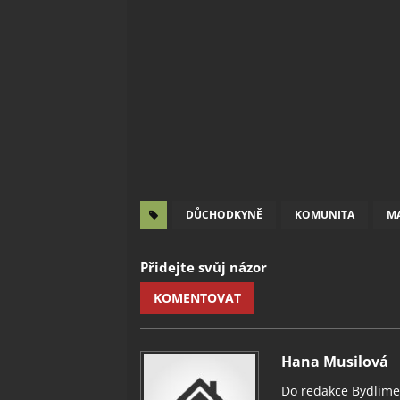
DŮCHODKYNĚ
KOMUNITA
M
Přidejte svůj názor
KOMENTOVAT
Hana Musilová
Do redakce Bydlimeu