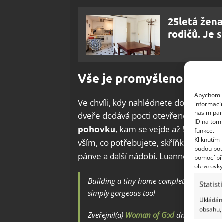
25letá žen
rodičů. Je 
Vše je promyšleno do pos
Abychom p
Ve chvíli, kdy nahlédnete dovnitř, poc
informací
našim par
dveře dodává pocti otevřeného prost
ID na tom
pohovku
, kam se vejde až 5 lidí, ja
funkce.
Kliknutím
vším, co potřebujete, skříňky jsou pat
budou pou
pánve a další nádobí. Luanne však raděj
pomocí př
obrazovky
Building a tiny home completely changed L
Statist
simply gorgeous too!
Ukládání
obsahu, 
Zveřejnil(a)
Woman of God
dne
Pátek 3. 