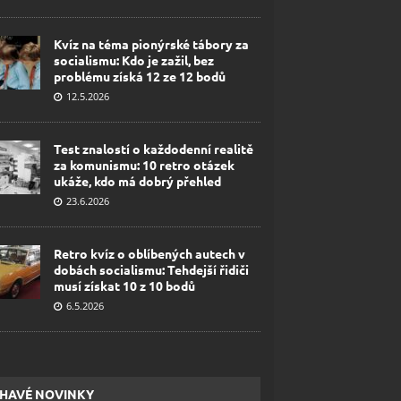
Kvíz na téma pionýrské tábory za
socialismu: Kdo je zažil, bez
problému získá 12 ze 12 bodů
12.5.2026
Test znalostí o každodenní realitě
za komunismu: 10 retro otázek
ukáže, kdo má dobrý přehled
23.6.2026
Retro kvíz o oblíbených autech v
dobách socialismu: Tehdejší řidiči
musí získat 10 z 10 bodů
6.5.2026
HAVÉ NOVINKY