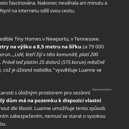
rosto fascinována. Nakonec neváhala ani minutu a
yní na internetu sdílí svou cestu.
edible Tiny Homes v Newportu, v Tennessee.
etry na výšku a 8,5 metru na šířku
za 79 000
korun.
„Lidé, kteří žijí v této komunitě, platí 200
. Právě teď platím 25 dolarů (575 korun) měsíčně
u, což je úžasná nabídka,“
vysvětluje Luanne ve
tarosti s úložným prostorem pro sezónní
dý dům má na pozemku k dispozici vlastní
hnout dle libosti. Luanne umožňuje tento způsob
iálním zabezpečením, nemusí se starat o vysokou
bu.