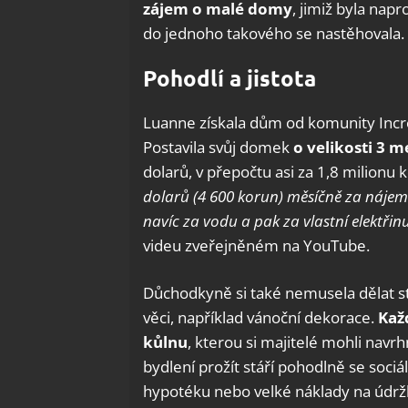
zájem o malé domy
, jimiž byla nap
do jednoho takového se nastěhovala. N
Pohodlí a jistota
Luanne získala dům od komunity Incr
Postavila svůj domek
o velikosti 3 m
dolarů, v přepočtu asi za 1,8 milionu 
dolarů (4 600 korun) měsíčně za nájem
navíc za vodu a pak za vlastní elektřin
videu zveřejněném na YouTube.
Důchodkyně si také nemusela dělat s
věci, například vánoční dekorace.
Kaž
kůlnu
, kterou si majitelé mohli navr
bydlení prožít stáří pohodlně se soc
hypotéku nebo velké náklady na údrž