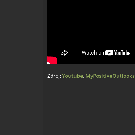
Zdroj:
Youtube
,
MyPositiveOutlooks