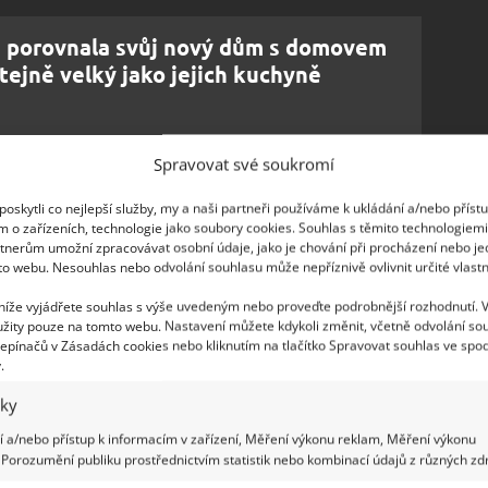
a porovnala svůj nový dům s domovem
stejně velký jako jejich kuchyně
Spravovat své soukromí
ledního detailu
oskytli co nejlepší služby, my a naši partneři používáme k ukládání a/nebo příst
ítíte útulnost jejího domova. Velké okno přes
m o zařízeních, technologie jako soubory cookies. Souhlas s těmito technologiem
tnerům umožní zpracovávat osobní údaje, jako je chování při procházení nebo j
oru,
najdete zde také dostatečně velkou
to webu. Nesouhlas nebo odvolání souhlasu může nepříznivě ovlivnit určité vlastn
k uvádí MyPositiveOutlooks. Kuchyně disponuje
 níže vyjádřete souhlas s výše uvedeným nebo proveďte podrobnější rozhodnutí. 
řičně prostorné, aby se do nich vešly hrnce a
žity pouze na tomto webu. Nastavení můžete kdykoli změnit, včetně odvolání so
i používá police na talíře, sklenice a příbory.
epínačů v Zásadách cookies nebo kliknutím na tlačítko Spravovat souhlas ve spod
.
uanne’s life in the best ways possible. Plus, the inside is
iky
 a/nebo přístup k informacím v zařízení, Měření výkonu reklam, Měření výkonu
Porozumění publiku prostřednictvím statistik nebo kombinací údajů z různých zdr
ledna 2025