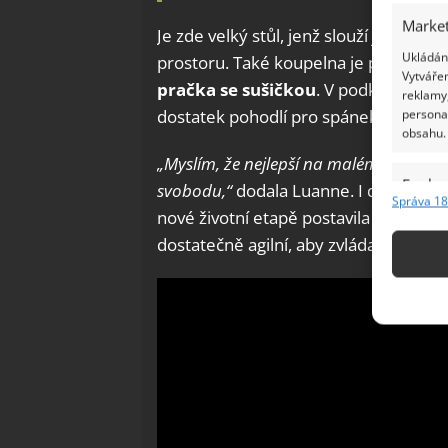
Market
Je zde velký stůl, jenž slouží jako jíde
Ukládání
prostoru. Také koupelna je promyšlen
Vytvářen
pračka se sušičkou
. V podkroví se n
reklamy,
dostatek pohodlí pro spánek i odpoči
persona
obsahu.
„Myslím, že nejlepší na malém bydlení j
Funkc
svobodu,“
dodala Luanne. I další důcho
Správa 18
nové životní etapě postavila
malý ele
Přiřazov
Identifi
dostatečně agilní, aby zvládali schody,
Použív
základ
Zajišt
odstra
Ukládá