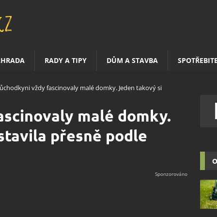
AHRADA
RADY A TIPY
DŮM A STAVBA
SPOTŘEBIT
ůchodkyni vždy fascinovaly malé domky. Jeden takový si
ascinovaly malé domky.
stavila přesně podle
O