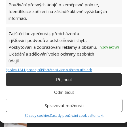
Používání přesných údajů o zeměpisné poloze,
Identifikace zařízení na základě aktivně vyžádaných
informací.
Zajištění bezpečnosti, předcházení a
zjišťování podvodů a odstraňování chyb,
Poskytování a zobrazování reklamy a obsahu,
Vždy aktivní
Ukládání a sdělování voleb ochrany osobních
údajů.
AVIVÁŽ
ČISTICÍ PROSTŘEDEK
SPRCHOVÝ KOUT
Správa 1811 prodejců
Přečtěte si více o těchto účelech
Příjmout
Odmítnout
SOUVISEJÍCÍ ČLÁNKY
Spravovat možnosti
Aviváž není nutné používat jen při praní. Budete
Zásady cookies
Zásady používání cookies
Kontakt
překvapeni, kde všude dokáže pomoci