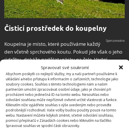
Čisticí prostředek do koupelny
Koupelna je místo, které používáme každý
den včetně sprchového koutu. Pokud jde však o jeho
údržbu, dokáže nadělat vrásky na čele. Vodní
kámen, zaschlé kapky vody, zárodky plísně, kterým
Spravovat své soukromí
Abychom poskytli co nejlepší služby, my a naši partneři používáme k
se ve vlhkém a teplém prostředí daří obzvlášť dobře.
ukládání a/nebo přístupu k informacím o zařízeních, technologie jako
I pro tento případ si můžete doma připravit účinný
soubory cookies. Souhlas s těmito technologiemi nám a našim
partnerům umožní zpracovávat osobní údaje, jako je chování při
čistič. Zde je recept:
procházení nebo jedinečná ID na tomto webu. Nesouhlas nebo
odvolání souhlasu může nepříznivě ovlivnit určité vlastnosti a funkce.
10 lžic prostředku na mytí nádobí
Kliknutím níže vyjádřete souhlas s výše uvedeným nebo proveďte
podrobnější rozhodnutí. Vaše volby budou použity pouze na tomto
10 lžic octa
webu. Nastavení můžete kdykoli změnit, včetně odvolání souhlasu,
pomocí přepínačů v Zásadách cookies nebo kliknutím na tlačítko
Spravovat souhlas ve spodní části obrazovky.
Dále budete potřebovat: nádobu s rozprašovačem,