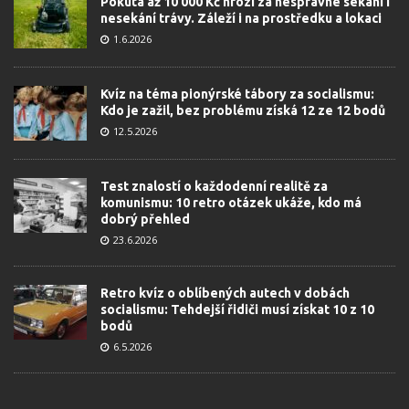
Pokuta až 10 000 Kč hrozí za nesprávné sekání i
nesekání trávy. Záleží i na prostředku a lokaci
1.6.2026
Kvíz na téma pionýrské tábory za socialismu:
Kdo je zažil, bez problému získá 12 ze 12 bodů
12.5.2026
Test znalostí o každodenní realitě za
komunismu: 10 retro otázek ukáže, kdo má
dobrý přehled
23.6.2026
Retro kvíz o oblíbených autech v dobách
socialismu: Tehdejší řidiči musí získat 10 z 10
bodů
6.5.2026