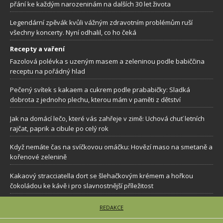
přání ke každým narozeninám na dalších 30 let života
Legendární zpěvák kvůli vážným zdravotním problémům ruší
všechny koncerty. Nyní odhalil, co ho čeká
Recepty a vaření
Fazolová polévka s uzeným masem a zeleninou podle babiččina
receptu na pořádný hlad
Pečený svítek s kakaem a cukrem podle prababičky: Sladká
dobrota z jednoho plechu, kterou mám v paměti z dětství
Jak na domácí lečo, které vás zahřeje v zimě: Uchová chuť letních
rajčat, paprik a cibule po celý rok
Když nemáte čas na svíčkovou omáčku: Hovězí maso na smetaně a
kořenové zelenině
Kakaový stracciatella dort se šlehačkovým krémem a hořkou
čokoládou ke kávě i pro slavnostnější příležitost
REDAKCE