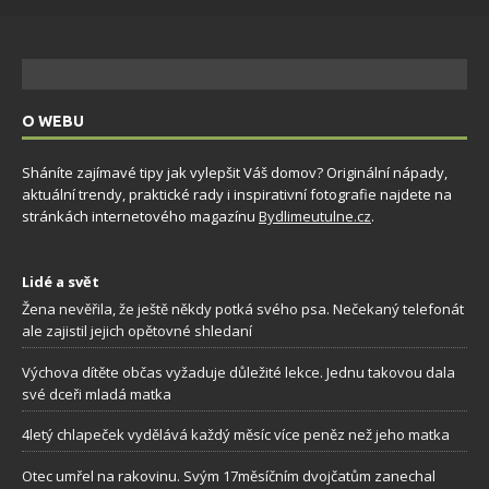
O WEBU
Sháníte zajímavé tipy jak vylepšit Váš domov? Originální nápady,
aktuální trendy, praktické rady i inspirativní fotografie najdete na
stránkách internetového magazínu
Bydlimeutulne.cz
.
Lidé a svět
Žena nevěřila, že ještě někdy potká svého psa. Nečekaný telefonát
ale zajistil jejich opětovné shledaní
Výchova dítěte občas vyžaduje důležité lekce. Jednu takovou dala
své dceři mladá matka
4letý chlapeček vydělává každý měsíc více peněz než jeho matka
Otec umřel na rakovinu. Svým 17měsíčním dvojčatům zanechal