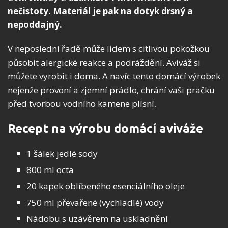
nečistoty. Materiál je pak na dotyk drsný a
nepoddajný.
V neposlední řadě může lidem s citlivou pokožkou
působit alergické reakce a podráždění. Aviváž si
můžete vyrobit i doma. A navíc tento domácí výrobek
nejenže provoní a zjemní prádlo, chrání vaši pračku
před tvorbou vodního kamene plísní.
Recept na výrobu domácí aviváže
1 šálek jedlé sody
800 ml octa
20 kapek oblíbeného esenciálního oleje
750 ml převařené (vychladlé) vody
Nádobu s uzávěrem na uskladnění