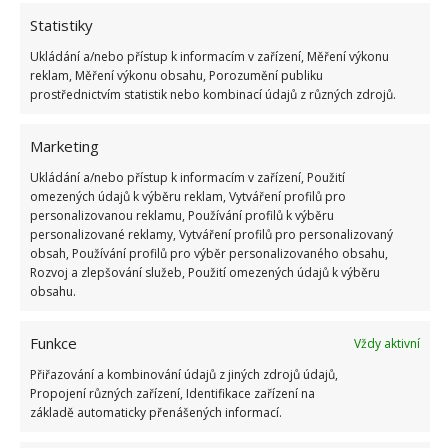
houbičku a ochranné rukavice. Ocet ohřejte
Statistiky
v mikrovlnné troubě, aby byl teplý (nikoliv horký) a
Ukládání a/nebo přístup k informacím v zařízení, Měření výkonu
opatrně přidejte prostředek na mytí nádobí. Roztok
reklam, Měření výkonu obsahu, Porozumění publiku
prostřednictvím statistik nebo kombinací údajů z různých zdrojů.
nalijte do nádobky s rozprašovačem. Nastříkejte na
sklo sprchového koutu a nechte půl hodiny působit.
Marketing
Potom sklo pomocí houbičky vyčistěte a umyjte vše
Ukládání a/nebo přístup k informacím v zařízení, Použití
vodou. Roztok použijte také na podlahu, spárování a
omezených údajů k výběru reklam, Vytváření profilů pro
ostatní čištěná místa v koupelně.
personalizovanou reklamu, Používání profilů k výběru
personalizované reklamy, Vytváření profilů pro personalizovaný
Obrázek: pixabay
obsah, Používání profilů pro výběr personalizovaného obsahu,
Rozvoj a zlepšování služeb, Použití omezených údajů k výběru
obsahu.
Funkce
Vždy aktivní
Přiřazování a kombinování údajů z jiných zdrojů údajů,
Propojení různých zařízení, Identifikace zařízení na
základě automaticky přenášených informací.