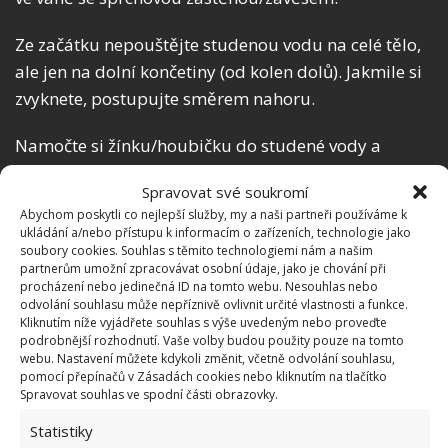
Ze začátku nepouštějte studenou vodu na celé tělo,
ale jen na dolní končetiny (od kolen dolů). Jakmile si
zvyknete, postupujte směrem nahoru.
Namočte si žínku/houbičku do studené vody a
otírejte si tělo. Pokud vydržíte stát chvíli pod
Spravovat své soukromí
studenou vodou, zkuste to. Stačí 10 sekund a příště
Abychom poskytli co nejlepší služby, my a naši partneři používáme k
dobu prodlužujte. Musíte sami vyzkoušet, co je pro
ukládání a/nebo přístupu k informacím o zařízeních, technologie jako
soubory cookies. Souhlas s těmito technologiemi nám a našim
vás schůdnější a kolik toho vydržíte. Důležité je začít
partnerům umožní zpracovávat osobní údaje, jako je chování při
postupně, pomalými kroky, ať se na sprchování
procházení nebo jedinečná ID na tomto webu. Nesouhlas nebo
odvolání souhlasu může nepříznivě ovlivnit určité vlastnosti a funkce.
těšíte a nemáte z toho trauma, že zase na vás čeká
Kliknutím níže vyjádřete souhlas s výše uvedeným nebo proveďte
zima a ledová voda.
podrobnější rozhodnutí. Vaše volby budou použity pouze na tomto
webu. Nastavení můžete kdykoli změnit, včetně odvolání souhlasu,
pomocí přepínačů v Zásadách cookies nebo kliknutím na tlačítko
Další tipy na otužování
Spravovat souhlas ve spodní části obrazovky.
Statistiky
Snižte doma teplotu o tři až pět stupňů