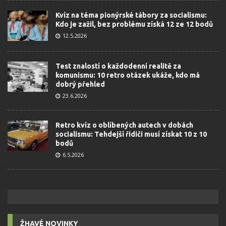
Kvíz na téma pionýrské tábory za socialismu:
Kdo je zažil, bez problému získá 12 ze 12 bodů
12.5.2026
Test znalostí o každodenní realitě za
komunismu: 10 retro otázek ukáže, kdo má
dobrý přehled
23.6.2026
Retro kvíz o oblíbených autech v dobách
socialismu: Tehdejší řidiči musí získat 10 z 10
bodů
6.5.2026
ŽHAVÉ NOVINKY