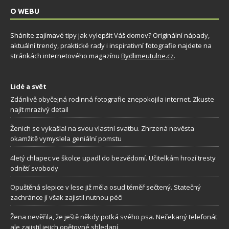
O WEBU
Sháníte zajímavé tipy jak vylepšit Váš domov? Originální nápady,
aktuální trendy, praktické rady i inspirativní fotografie najdete na
stránkách internetového magazínu
Bydlimeutulne.cz
.
Lidé a svět
Zdánlivě obyčejná rodinná fotografie znepokojila internet. Zkuste
najít mrazivý detail
Ženich se vykašlal na svou vlastní svatbu. Zhrzená nevěsta
okamžitě vymyslela geniální pomstu
4letý chlapec ve školce upadl do bezvědomí. Učitelkám hrozí tresty
odnětí svobody
Opuštěná slepice v lese již měla osud téměř sečtený. Statečný
zachránce jí však zajistil nutnou péči
Žena nevěřila, že ještě někdy potká svého psa. Nečekaný telefonát
ale zajistil jejich opětovné shledaní