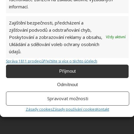
kontraproduktivní. Pokud jste x let zvyklí na horkou
informací.
vodu, nebude to za týden ani za tři týdny. Dejte si čas
a teplotu vody opravdu snižujte postupně. Teprve až
Zajištění bezpečnosti, předcházení a
uznáte, že nadešel čas zkusit studenou, začněte opět
zjišťování podvodů a odstraňování chyb,
pozvolna. Pobyt pod studenou sprchou prodlužujte
Poskytování a zobrazování reklamy a obsahu,
Vždy aktivní
postupně.
Ukládání a sdělování voleb ochrany osobních
údajů.
Obrázek: prepforthat
Správa 1811 prodejců
Přečtěte si více o těchto účelech
Příjmout
Odmítnout
Spravovat možnosti
Zásady cookies
Zásady používání cookies
Kontakt