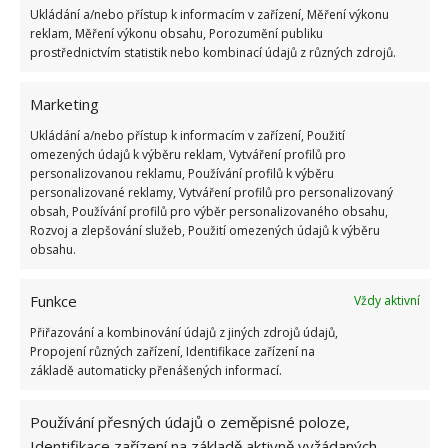
Často větrejte, spěje s otevřeným oknem, bude-
Ukládání a/nebo přístup k informacím v zařízení, Měření výkonu
reklam, Měření výkonu obsahu, Porozumění publiku
li to možné
prostřednictvím statistik nebo kombinací údajů z různých zdrojů.
Ráno si zacvičte u otevřeného okna či balkonu
bez svetru či bundy (stačí začít na 3 minutách)
Marketing
Oblékněte se do plavek a vyjděte na chvíli na
Ukládání a/nebo přístup k informacím v zařízení, Použití
omezených údajů k výběru reklam, Vytváření profilů pro
balkón, zahradu. Stačí okamžik, nejste-li ještě
personalizovanou reklamu, Používání profilů k výběru
zvyklí a pak domů a obléknout se. Postupně
personalizované reklamy, Vytváření profilů pro personalizovaný
obsah, Používání profilů pro výběr personalizovaného obsahu,
pobyt venku prodlužujte.
Rozvoj a zlepšování služeb, Použití omezených údajů k výběru
obsahu.
Na závěr
Funkce
Vždy aktivní
V domácích podmínkách je nejlepší volbou začít
Přiřazování a kombinování údajů z jiných zdrojů údajů,
vlažnou, a pak studenou sprchou, ale je nutné se
Propojení různých zařízení, Identifikace zařízení na
neunáhlit. Nemělo by smysl otužovat se přes odpor,
základě automaticky přenášených informací.
šokově a pouze někdy. Teplotu vody snižujte tak,
abyste z toho neměli stres. Pak by to bylo
Používání přesných údajů o zeměpisné poloze,
Identifikace zařízení na základě aktivně vyžádaných