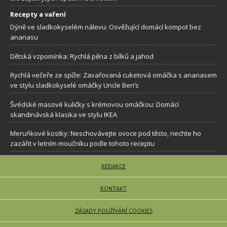
Recepty a vaření
Dýně ve sladkokyselém nálevu: Osvěžující domácí kompot bez
ananasu
Dětská vzpomínka: Rychlá pěna z bílků a jahod
Rychlá večeře ze spíže: Zavařovaná cuketová omáčka s ananasem
ve stylu sladkokyselé omáčky Uncle Ben’s
Švédské masové kuličky s krémovou omáčkou: Domácí
skandinávská klasika ve stylu IKEA
Meruňkové kostky: Neschovávejte ovoce pod těsto, nechte ho
zazářit v letním moučníku podle tohoto receptu
REDAKCE
KONTAKT
ZÁSADY POUŽÍVÁNÍ COOKIES