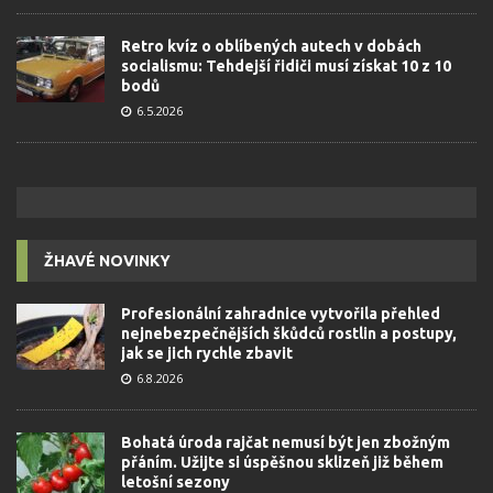
Retro kvíz o oblíbených autech v dobách
socialismu: Tehdejší řidiči musí získat 10 z 10
bodů
6.5.2026
ŽHAVÉ NOVINKY
Profesionální zahradnice vytvořila přehled
nejnebezpečnějších škůdců rostlin a postupy,
jak se jich rychle zbavit
6.8.2026
Bohatá úroda rajčat nemusí být jen zbožným
přáním. Užijte si úspěšnou sklizeň již během
letošní sezony