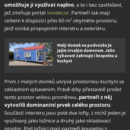
umožňuje ji využívat naplno
, a to i bez zastřešení,
jež zmiňuje portál
Insidecor
. Partneři tak mají
celkem k dispozici přes 60 m
obytného prostoru,
2
jenž vzniká propojením interiéru a exteriéru.
Malý domek na podvozku je
jejím trvalým domovem. Jeho
vybavení zahrnuje i koupelnu a
kuchyni
První z malých domků ukrývá prostornou kuchyni se
základním vybavením. Právě díky přestavbě prošel
tento prostor velkou proměnou,
partneři z něj
vytvořili dominantní prvek celého prostoru
.
Součástí interiéru jsou poté dva lofty, z nichž jeden je
využívaný jako ložnice a druhý jako skladovací
prostor. Pod ložnicí mají partneři koupelnu s