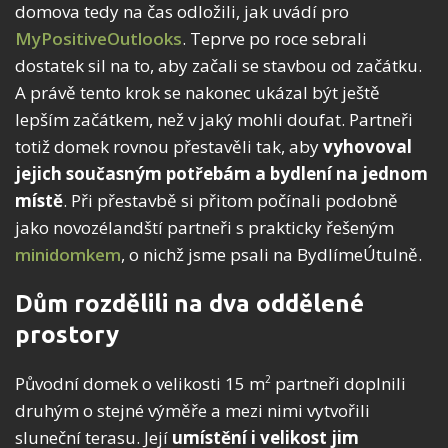
domova tedy na čas odložili, jak uvádí pro
MyPositiveOutlooks
. Teprve po roce sebrali
dostatek sil na to, aby začali se stavbou od začátku.
A právě tento krok se nakonec ukázal být ještě
lepším začátkem, než v jaký mohli doufat. Partneři
totiž domek rovnou přestavěli tak, aby
vyhovoval
jejich současným potřebám a bydlení na jednom
místě
. Při přestavbě si přitom počínali podobně
jako novozélandští partneři s prakticky řešeným
minidomkem
, o nichž jsme psali na BydlímeÚtulně.
Dům rozdělili na dva oddělené
prostory
Původní domek o velikosti 15 m
partneři doplnili
2
druhým o stejné výměře a mezi nimi vytvořili
sluneční terasu. Její
umístění i velikost jim