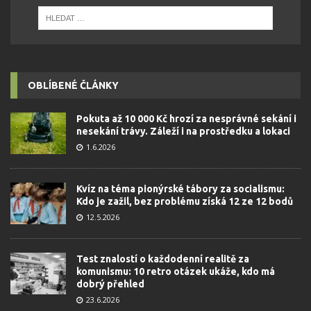
OBLÍBENÉ ČLÁNKY
Pokuta až 10 000 Kč hrozí za nesprávné sekání i
nesekání trávy. Záleží i na prostředku a lokaci
1.6.2026
Kvíz na téma pionýrské tábory za socialismu:
Kdo je zažil, bez problému získá 12 ze 12 bodů
12.5.2026
Test znalostí o každodenní realitě za
komunismu: 10 retro otázek ukáže, kdo má
dobrý přehled
23.6.2026