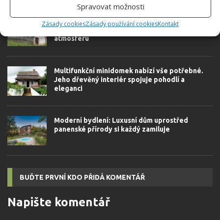
Spravovat možnosti
Přestavba plná nostalgie: Vnučka zdědila
Zásady cookies
Zásady používání cookies
Kontakt
babiččin domov, ve kterém zachovala původní
atmosféru
Multifunkční minidomek nabízí vše potřebné.
Jeho dřevěný interiér spojuje pohodlí a
eleganci
Moderní bydlení: Luxusní dům uprostřed
panenské přírody si každý zamiluje
BUĎTE PRVNÍ KDO PŘIDÁ KOMENTÁŘ
Napište komentář