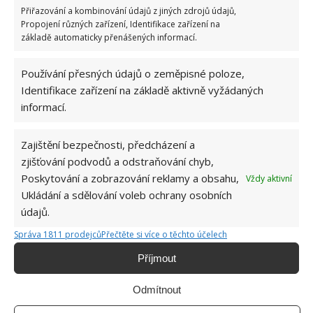
Přiřazování a kombinování údajů z jiných zdrojů údajů,
BYDLENÍ
DOMOV
TERASA
TINY HOUSE
Propojení různých zařízení, Identifikace zařízení na
základě automaticky přenášených informací.
Přidejte svůj názor
Používání přesných údajů o zeměpisné poloze,
KOMENTOVAT
Identifikace zařízení na základě aktivně vyžádaných
informací.
Jiří Kolář
Zajištění bezpečnosti, předcházení a
Absolvent České zemědělské
zjišťování podvodů a odstraňování chyb,
univerzity, který je již od malička
Poskytování a zobrazování reklamy a obsahu,
Vždy aktivní
velkým kutilem. V podstatě vše, co je
Ukládání a sdělování voleb ochrany osobních
možné najít v j...
[Více o autorovi]
údajů.
Správa 1811 prodejců
Přečtěte si více o těchto účelech
Příjmout
Odmítnout
SOUVISEJÍCÍ ČLÁNKY