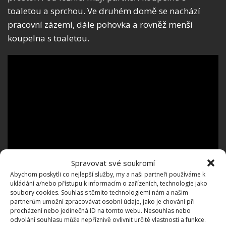
toaletou a sprchou. Ve druhém domě se nachází
pracovní zázemí, dále pohovka a rovněž menší
koupelna s toaletou.
Spravovat své soukromí
Abychom poskytli co nejlepší služby, my a naši partneři používáme k
ukládání a/nebo přístupu k informacím o zařízeních, technologie jako
soubory cookies. Souhlas s těmito technologiemi nám a našim
partnerům umožní zpracovávat osobní údaje, jako je chování při
procházení nebo jedinečná ID na tomto webu. Nesouhlas nebo
odvolání souhlasu může nepříznivě ovlivnit určité vlastnosti a funkce.