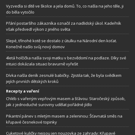
Vyzvedla si dítě ve školce a jela domů. To, co našla na jeho těle, ji
do běla vytočilo
Přání postaršího zákazníka označil za nadlidský úkol. Kadeřník
však předvedl výkon z jiného světa
Slepé, třínohé kotě se dostalo z útulku na Národní den koťat.
Konečně našlo svůj nový domov
4letá holčička našla svoji matku v bezvědomí na podlaze. Díky své
intuici dokázala situaci bravurně vyřešit
Dívka našla deník zesnulé babičky. Zjistila tak, že byla svědkem
jejích prvních dětských kroků
Recepty a vaření
Chléb s vařeným vepřovým masem a šťávou: Staročeský způsob,
jak z jednoduché suroviny udělat pořádné jídlo
Pikantní pánev s mletým masem a zeleninou: Šťavnatá směs na
křupavé česnekové topinky
Cuketové kuličky nejsou jen nouzovka ze zahrady: Křupavé