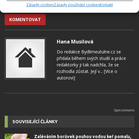
Zásady cookies
Zásady používání cookies
Kontakt
Přidejte svůj názor
KOMENTOVAT
Hana Musilová
Do redakce Bydlimeutulne.cz se
přidala během svých studií a práce
redaktorky ji tak nadchla, že se
rozhodla zůstat. Její v...
[Více o
autorovi]
SOUVISEJÍCÍ ČLÁNKY
Zaléváním borůvek pouhou vodou keř pomalu,