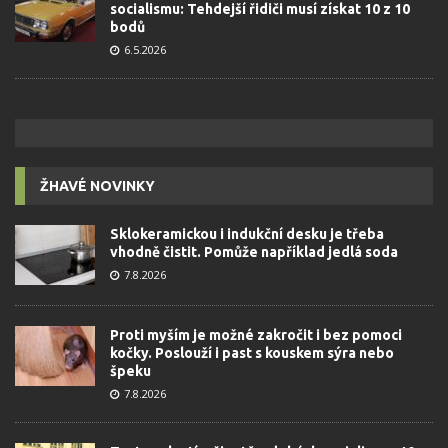
socialismu: Tehdejší řidiči musí získat 10 z 10
bodů
6.5.2026
ŽHAVÉ NOVINKY
Sklokeramickou i indukční desku je třeba
vhodně čistit. Pomůže například jedlá soda
7.8.2026
Proti myším je možné zakročit i bez pomoci
kočky. Poslouží i past s kouskem sýra nebo
špeku
7.8.2026