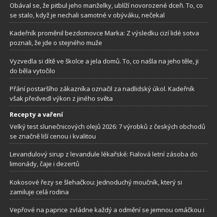
Obával se, že pitbul jeho manželky, ublíží novorozené dceři. To, co
se stalo, když je nechali samotné v obýváku, nečekal
Kadeřník proměnil bezdomovce Marka: Z výsledku cizí lidé sotva
poznali, že jde o stejného muže
Vyzvedla si dítě ve školce a jela domů. To, co našla na jeho těle, ji
do běla vytočilo
Přání postaršího zákazníka označil za nadlidský úkol. Kadeřník
však předvedl výkon z jiného světa
Recepty a vaření
Velký test slunečnicových olejů 2026: 7 výrobků z českých obchodů
se značně liší cenou i kvalitou
Levandulový sirup z levandule lékařské: Fialová letní zásoba do
limonády, čaje i dezertů
Kokosové řezy se šlehačkou: Jednoduchý moučník, který si
zamiluje celá rodina
Vepřové na paprice zvládne každý a odmění se jemnou omáčkou i