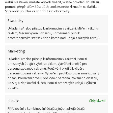
přesazení ven, jakmile to počasí dovolí. Sazenice je
webu. Nastavení můžete kdykoli změnit, včetně odvolání souhlasu,
pomocí přepínačů v Zásadách cookies nebo kliknutím na tlačítko
vhodné před výsadbou na trvalé místo otužovat, což
Spravovat souhlas ve spodní části obrazovky.
znamená postupně je zvykat na venkovní podmínky.
Statistiky
Co jste možná nevěděli…
Ukládání a/nebo přístup k informacím v zařízení, Měření výkonu
reklam, Měření výkonu obsahu, Porozumění publiku
Při pěstování okurek dbejte na správnou péči, která
prostřednictvím statistik nebo kombinací údajů z různých zdrojů.
zahrnuje pravidelné zalévání, hnojení a ochranu
Marketing
před škůdci a chorobami. Pro zlepšení výživy rostlin
a prevenci chorob je možné do výsadbových jam
Ukládání a/nebo přístup k informacím v zařízení, Použití
omezených údajů k výběru reklam, Vytváření profilů pro
přidat přípravky obsahující trichoderma, což jsou
personalizovanou reklamu, Používání profilů k výběru
užitečné houby
podporující zdravý vývoj rostlin.
personalizované reklamy, Vytváření profilů pro personalizovaný
obsah, Používání profilů pro výběr personalizovaného obsahu,
Kromě lunárního kalendáře je tedy důležité zvážit
Rozvoj a zlepšování služeb, Použití omezených údajů k výběru
celou řadu faktorů, které mohou ovlivnit úspěšnost
obsahu.
pěstování okurek. Na BydlímeÚtulně jsme také
sepsali,
jak pěstovat a zavařovat okurky s koprem
.
Funkce
Vždy aktivní
Přiřazování a kombinování údajů z jiných zdrojů údajů,