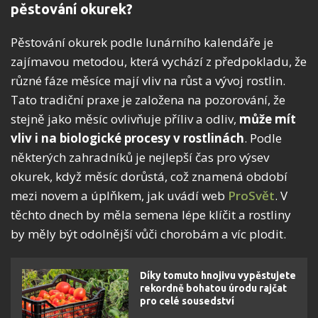
pěstování okurek?
Pěstování okurek podle lunárního kalendáře je
zajímavou metodou, která vychází z předpokladu, že
různé fáze měsíce mají vliv na růst a vývoj rostlin.
Tato tradiční praxe je založena na pozorování, že
stejně jako měsíc ovlivňuje příliv a odliv,
může mít
vliv i na biologické procesy v rostlinách
. Podle
některých zahradníků je nejlepší čas pro výsev
okurek, když měsíc dorůstá, což znamená období
mezi novem a úplňkem, jak uvádí web
ProSvět
. V
těchto dnech by měla semena lépe klíčit a rostliny
by měly být odolnější vůči chorobám a víc plodit.
Díky tomuto hnojivu vypěstujete
rekordně bohatou úrodu rajčat
pro celé sousedství