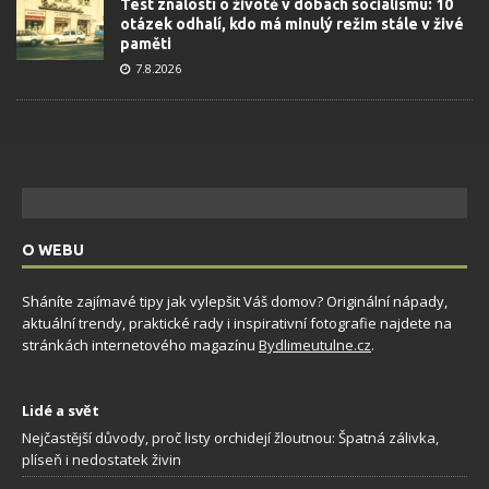
Test znalostí o životě v dobách socialismu: 10
otázek odhalí, kdo má minulý režim stále v živé
paměti
7.8.2026
O WEBU
Sháníte zajímavé tipy jak vylepšit Váš domov? Originální nápady,
aktuální trendy, praktické rady i inspirativní fotografie najdete na
stránkách internetového magazínu
Bydlimeutulne.cz
.
Lidé a svět
Nejčastější důvody, proč listy orchidejí žloutnou: Špatná zálivka,
plíseň i nedostatek živin