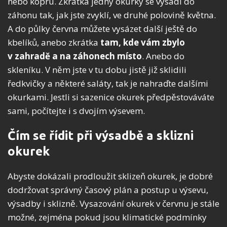
nebo kopru. Zkrátka jedny okurky se vysadí do
záhonu tak, jak jste zvyklí, ve druhé polovině května.
A do půlky června můžete vysázet další ještě do
kbelíků, anebo zkrátka
tam, kde vám zbylo
v zahradě a na záhonech místo
. Anebo do
skleníku. V něm jste v tu dobu jistě již sklidili
ředkvičky a některé saláty, tak je nahraďte dalšími
okurkami. Jestli si sazenice okurek předpěstováváte
sami, počítejte i s dvojím výsevem.
Čím se řídit při výsadbě a sklizni
okurek
Abyste dokázali prodloužit sklizeň okurek, je dobré
dodržovat správný časový plán a postup u výsevu,
výsadby i sklizně. Vysazování okurek v červnu je stále
možné, zejména pokud jsou klimatické podmínky