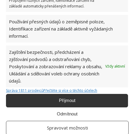
Propojení různých zařízení, Identifikace zařízení na
základě automaticky přenášených informací.
Používání přesných údajů o zeměpisné poloze,
Identifikace zařízení na základě aktivně vyžádaných
informací.
Zajištění bezpečnosti, předcházení a
zjišťování podvodů a odstraňování chyb,
Poskytování a zobrazování reklamy a obsahu,
Vždy aktivní
Ukládání a sdělování voleb ochrany osobních
údajů.
Správa 1811 prodejců
Přečtěte si více o těchto účelech
Příjmout
OKURKY
PĚSTOVÁNÍ
ZAHRADNIČENÍ
Odmítnout
ZELENINA
Spravovat možnosti