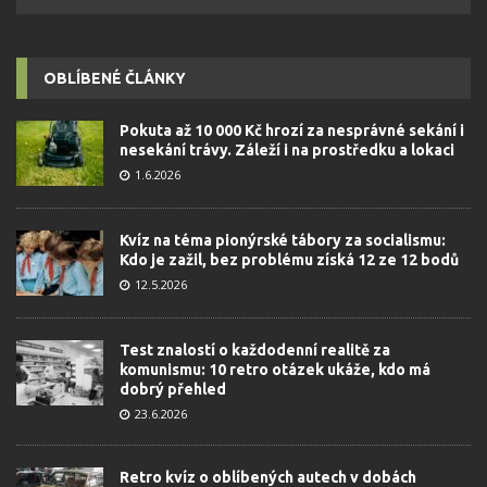
OBLÍBENÉ ČLÁNKY
Pokuta až 10 000 Kč hrozí za nesprávné sekání i
nesekání trávy. Záleží i na prostředku a lokaci
1.6.2026
Kvíz na téma pionýrské tábory za socialismu:
Kdo je zažil, bez problému získá 12 ze 12 bodů
12.5.2026
Test znalostí o každodenní realitě za
komunismu: 10 retro otázek ukáže, kdo má
dobrý přehled
23.6.2026
Retro kvíz o oblíbených autech v dobách