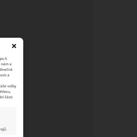
upu k
i nám a
edinečná
osti a
Vaše volby
uhlasu,
ní části
ojů.