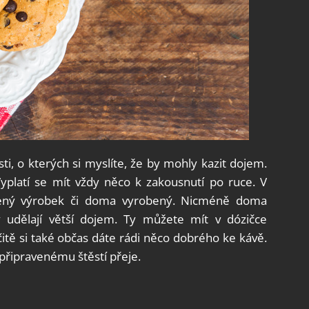
i, o kterých si myslíte, že by mohly kazit dojem.
yplatí se mít vždy něco k zakousnutí po ruce. V
pený výrobek či doma vyrobený. Nicméně doma
y udělají větší dojem. Ty můžete mít v dózičce
čitě si také občas dáte rádi něco dobrého ke kávě.
připravenému štěstí přeje.