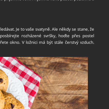
edávat. Je to vaše svatyně. Ale někdy se stane, že
 posbírejte rozházené svršky, hoďte přes postel
řete okno. V ložnici má být stále čerstvý vzduch.