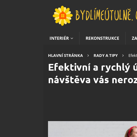
INTERIÉR
REKONSTRUKCE
Z
HLAVNÍ STRÁNKA
RADY A TIPY
Efek
Efektivní a rychlý 
návštěva vás nero