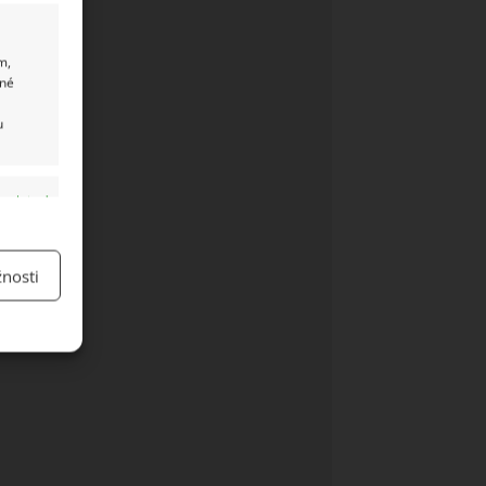
m,
ané
u
y aktivní
nosti
y aktivní