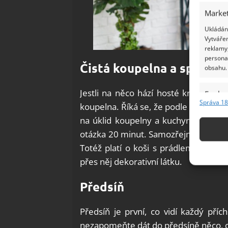
Market
Ukládání
Vytvářen
reklamy,
persona
Čistá koupelna a sporák
obsahu.
Jestli na něco hází hosté kritické o
Funkc
Správa 18
koupelna. Říká se, že podle čisté ko
Přiřazov
na úklid koupelny a kuchyně. Pokud n
Identifi
otázka 20 minut. Samozřejmě vysypte 
Použív
Totéž platí o koši s prádlem. Poku
základ
přes něj dekorativní látku.
Předsíň
Zajišt
odstra
Ukládá
Předsíň je první, co vidí každý příc
nezapomeňte dát do předsíně něco, co