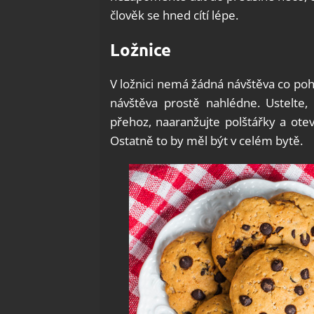
člověk se hned cítí lépe.
Ložnice
V ložnici nemá žádná návštěva co pohl
návštěva prostě nahlédne. Ustelte,
přehoz, naaranžujte polštářky a otev
Ostatně to by měl být v celém bytě.