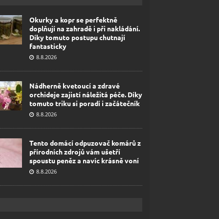
Okurky a kopr se perfektně
doplňují na zahradě i při nakládání.
Díky tomuto postupu chutnají
fantasticky
8.8.2026
Nádherně kvetoucí a zdravé
orchideje zajistí náležitá péče. Díky
tomuto triku si poradí i začátečník
8.8.2026
Tento domácí odpuzovač komárů z
přírodních zdrojů vám ušetří
spoustu peněz a navíc krásně voní
8.8.2026