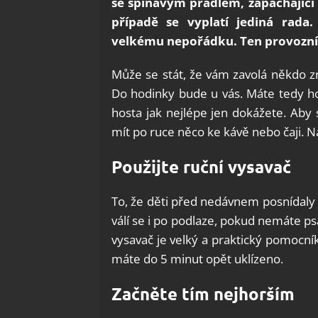
se špinavým prádlem, zapáchající 
případě se vyplatí jediná rada.
velkému nepořádku. Ten provozní j
Může se stát, že vám zavolá někdo z
Do hodinky bude u vás. Máte tedy hod
hosta jak nejlépe jen dokážete. Aby 
mít po ruce něco ke kávě nebo čaji. N
Použijte ruční vysavač
To, že děti před nedávnem posnídaly 
válí se i po podlaze, pokud nemáte psa
vysavač je velký a praktický pomocní
máte do 5 minut opět uklízeno.
Začněte tím nejhorším