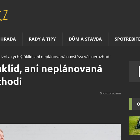
AHRADA
RADY A TIPY
DŮM A STAVBA
SPOTŘEBIT
tivní a rychlý úklid, ani neplánovaná návštěva vás nerozhodí
úklid, ani neplánovaná
zhodí
O