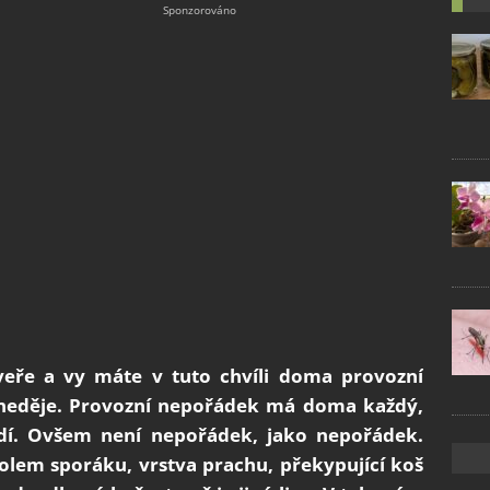
ře a vy máte v tuto chvíli doma provozní
 neděje. Provozní nepořádek má doma každý,
lidí. Ovšem není nepořádek, jako nepořádek.
lem sporáku, vrstva prachu, překypující koš