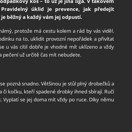
odpadkový koš – to už je jiná liga. V takovém
 Pravidelný úklid je prevence, jak předejít
e běžný a každý vám jej odpustí.
námý, protože má cestu kolem a rád by vás viděl.
inku na to, uklidit provozní nepořádek a přivítat
se u vás cítil dobře je vhodné mít uklízeno a vždy
a pečení už určitě čas mít nebudete.
se pozná snadno. Většinou je stůl plný drobečků a
 či kočku, kteří spadené drobky ihned sbírají. Ručí
k. Vyplatí se jej doma mít vždy po ruce. Díky němu