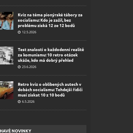
Kvíz na téma pionýrské tábory za
socialismu: Kdo je zažil, bez
problému získá 12 ze 12 bodů
12.5.2026
Test znalostí o každodenní realitě
za komunismu: 10 retro otázek
ukáže, kdo má dobrý přehled
23.6.2026
Retro kvíz o oblíbených autech v
dobách socialismu: Tehdejší řidiči
musí získat 10 z 10 bodů
6.5.2026
HAVÉ NOVINKY