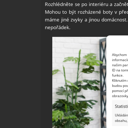
Rozhlédněte se po interiéru a začnět
Mohou to být rozházené boty v předs
máme jiné zvyky a jinou domácnost. U
nepořádek.
Abychom p
informací
našim par
ID na tom
funkce.
Kliknutím
budou pou
pomocí př
obrazovky
Statist
Ukládání
obsahu, 