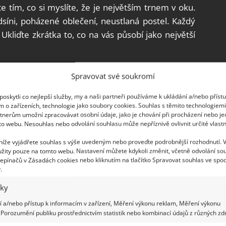
e tím, co si myslíte, že je největším trnem v oku.
íni, poházené oblečení, neustlaná postel. Každý
kliďte zkrátka to, co na vás působí jako největší
Spravovat své soukromí
oskytli co nejlepší služby, my a naši partneři používáme k ukládání a/nebo příst
m o zařízeních, technologie jako soubory cookies. Souhlas s těmito technologiem
tnerům umožní zpracovávat osobní údaje, jako je chování při procházení nebo j
to webu. Nesouhlas nebo odvolání souhlasu může nepříznivě ovlivnit určité vlastn
 níže vyjádřete souhlas s výše uvedeným nebo proveďte podrobnější rozhodnutí. 
žity pouze na tomto webu. Nastavení můžete kdykoli změnit, včetně odvolání so
epínačů v Zásadách cookies nebo kliknutím na tlačítko Spravovat souhlas ve spod
.
iky
 a/nebo přístup k informacím v zařízení, Měření výkonu reklam, Měření výkonu
Porozumění publiku prostřednictvím statistik nebo kombinací údajů z různých zdr