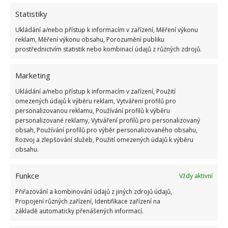
poctivé umytí i těchto vnitřních součástí okna.
Statistiky
Nejvíce nečistot klasicky bývá ve spodní části, ale
nezapomeňte také na strany a vrchní místa.
Ukládání a/nebo přístup k informacím v zařízení, Měření výkonu
reklam, Měření výkonu obsahu, Porozumění publiku
prostřednictvím statistik nebo kombinací údajů z různých zdrojů.
Marketing
Ukládání a/nebo přístup k informacím v zařízení, Použití
omezených údajů k výběru reklam, Vytváření profilů pro
personalizovanou reklamu, Používání profilů k výběru
personalizované reklamy, Vytváření profilů pro personalizovaný
obsah, Používání profilů pro výběr personalizovaného obsahu,
Rozvoj a zlepšování služeb, Použití omezených údajů k výběru
obsahu.
Funkce
Vždy aktivní
Přiřazování a kombinování údajů z jiných zdrojů údajů,
Propojení různých zařízení, Identifikace zařízení na
základě automaticky přenášených informací.