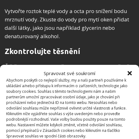
Vytvořte roztok teplé vody a octa pro snížení bodu
mrznutí vody. Zkuste do vody pro mytí oken přidat
další látky, jako jsou například glycerin nebo
denaturovaný alkohol.
Zkontrolujte těsnění
Čištění oken je také skvělou chvíli ke kontrole těsnění
Spravovat své soukromí
v rámci celých oken. Před čištěním projeďte těsnění
Abychom poskytli co nejlepší služby, my a naši partneři používáme k
prsty a vyzkoušejte, jestli v některém místě
ukládání a/nebo přístupu k informacím o zařízeních, technologie jako
profukujte venkovní studený vzduch. Pokud objevíte
soubory cookies. Souhlas s těmito technologiemi nám a našim
partnerům umožní zpracovávat osobní údaje, jako je chování při
takové místo, může být na čase vyměnit
procházení nebo jedinečná ID na tomto webu. Nesouhlas nebo
popraskanou a již málo funkční gumičku těsnění.
odvolání souhlasu může nepříznivě ovlivnit určité vlastnosti a funkce.
Kliknutím níže vyjádřete souhlas s výše uvedeným nebo proveďte
podrobnější rozhodnutí. Vaše volby budou použity pouze na tomto
Tento úkol je jednoduchý a zvládne ho snad každý.
webu. Nastavení můžete kdykoli změnit, včetně odvolání souhlasu,
Pokud to přímo na výměnu není, rozhodně se hodí
pomocí přepínačů v Zásadách cookies nebo kliknutím na tlačítko
Spravovat souhlas ve spodní části obrazovky.