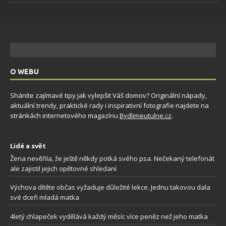
O WEBU
Sháníte zajímavé tipy jak vylepšit Váš domov? Originální nápady,
aktuální trendy, praktické rady i inspirativní fotografie najdete na
stránkách internetového magazínu
Bydlimeutulne.cz
.
Lidé a svět
Žena nevěřila, že ještě někdy potká svého psa. Nečekaný telefonát
ale zajistil jejich opětovné shledaní
Výchova dítěte občas vyžaduje důležité lekce. Jednu takovou dala
své dceři mladá matka
4letý chlapeček vydělává každý měsíc více peněz než jeho matka