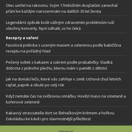
Otec umřel na rakovinu. Svým 17měsíčním dvojčatům zanechal
přání ke každým narozeninám na dalších 30 let života
Legendární zpěvák kvůli vážným zdravotním problémům ruší
všechny koncerty. Nyní odhalil, co ho čeká
Recepty a vaření
Fazolová polévka s uzeným masem a zeleninou podle babiččina
receptu na pořádný hlad
Pečený svítek s kakaem a cukrem podle prababičky: Sladká
dobrota z jednoho plechu, kterou mám v paměti z dětství
Jak na domácí lečo, které vás zahřeje v zimě: Uchová chuť letních
rajčat, paprik a cibule po celý rok
Když nemáte čas na svíčkovou omáčku: Hovězí maso na smetaně a
kořenové zelenině
Kakaový stracciatella dort se šlehačkovým krémem a hořkou
čokoládou ke kávě i pro slavnostnější příležitost
REDAKCE