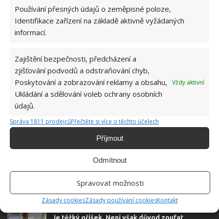
Používání přesných údajů o zeměpisné poloze,
DOMÁCNOST
MYTÍ
OKNA
ÚKLID
Identifikace zařízení na základě aktivně vyžádaných
informací.
Hana Musilová
Zajištění bezpečnosti, předcházení a
zjišťování podvodů a odstraňování chyb,
Do redakce Bydlimeutulne.cz se
Poskytování a zobrazování reklamy a obsahu,
Vždy aktivní
přidala během svých studií a práce
Ukládání a sdělování voleb ochrany osobních
redaktorky ji tak nadchla, že se
údajů.
rozhodla zůstat. Její v...
[Více o
autorovi]
Správa 1811 prodejců
Přečtěte si více o těchto účelech
Příjmout
Odmítnout
Spravovat možnosti
SOUVISEJÍCÍ ČLÁNKY
Zásady cookies
Zásady používání cookies
Kontakt
Vyhnout se rosení oken i plísním v topné sezóně
je těžký oříšek. Není však důvod zoufat,