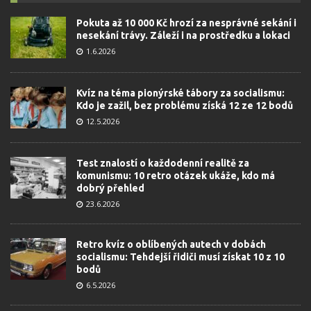
Pokuta až 10 000 Kč hrozí za nesprávné sekání i
nesekání trávy. Záleží i na prostředku a lokaci
1.6.2026
Kvíz na téma pionýrské tábory za socialismu:
Kdo je zažil, bez problému získá 12 ze 12 bodů
12.5.2026
Test znalostí o každodenní realitě za
komunismu: 10 retro otázek ukáže, kdo má
dobrý přehled
23.6.2026
Retro kvíz o oblíbených autech v dobách
socialismu: Tehdejší řidiči musí získat 10 z 10
bodů
6.5.2026