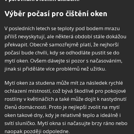
Výběr počasí pro čištění oken
V posledních letech se teploty pod bodem mrazu
příliš nevyskytují, ale některá období stále dokážou
překvapit. Obecně samozřejmě platí, že nejhorší
počasí bude chvíli, kdy se odhodláte pustit se do
mytí oken. Ovšem dávejte si pozor s načasováním,
jinak si přiděláte více problémů než užitku.
Mytí oken za studena může mít za následek rychlé
ochlazení místností, což bývá škodlivé pro pokojové
rostliny v květináčích a také může dojít k nastydnutí
členů domácnosti. Proto je nejlepší zvolit na mytí
oken takové dny, kdy je relativně teplo a ideálně i
svítí sluníčko. Mytí okna si načasujte brzy ráno nebo
naopak později odpoledne.