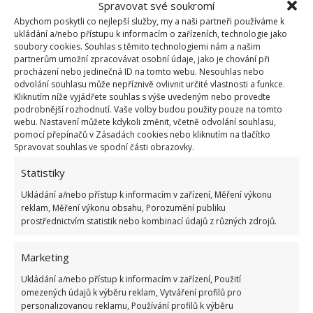
Spravovat své soukromí
Fotografie: Pixabay
Abychom poskytli co nejlepší služby, my a naši partneři používáme k
ukládání a/nebo přístupu k informacím o zařízeních, technologie jako
soubory cookies. Souhlas s těmito technologiemi nám a našim
Následně vezměte své špinavé oblečení a navlhčete
partnerům umožní zpracovávat osobní údaje, jako je chování při
límec a podpaží vlažnou vodou. Naneste připravený
procházení nebo jedinečná ID na tomto webu. Nesouhlas nebo
odvolání souhlasu může nepříznivě ovlivnit určité vlastnosti a funkce.
prostředek na špinavá místa a vtírejte, dokud nejsou
Kliknutím níže vyjádřete souhlas s výše uvedeným nebo proveďte
všechny skvrny zcela pokryty.
podrobnější rozhodnutí. Vaše volby budou použity pouze na tomto
webu. Nastavení můžete kdykoli změnit, včetně odvolání souhlasu,
pomocí přepínačů v Zásadách cookies nebo kliknutím na tlačítko
Nechte půl hodiny působit. Následně oblečení
Spravovat souhlas ve spodní části obrazovky.
vyperte stejně, jako obvykle v pračce s trochou
Statistiky
prášku na praní. Budete překvapeni, až uvidíte
výsledek. Odstraní dokonce i staré a zažrané skvrny.
Ukládání a/nebo přístup k informacím v zařízení, Měření výkonu
reklam, Měření výkonu obsahu, Porozumění publiku
Směs by přitom neměla nijak poškodit látku, takže
prostřednictvím statistik nebo kombinací údajů z různých zdrojů.
kousek bude jaký nový.
Marketing
Díky této metodě navíc nebudete muset své
Ukládání a/nebo přístup k informacím v zařízení, Použití
nádherné, bílé a oblíbené kusy oblečení vyhazovat
omezených údajů k výběru reklam, Vytváření profilů pro
jen kvůli tomu, že vám deodorant během léta
personalizovanou reklamu, Používání profilů k výběru