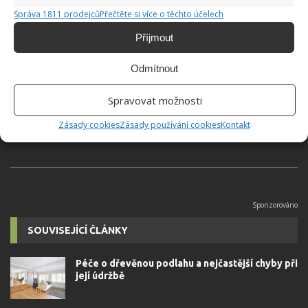
Správa 1811 prodejců
Přečtěte si více o těchto účelech
Příjmout
Hana Musilová
Odmítnout
Do redakce Bydlimeutulne.cz se
přidala během svých studií a práce
Spravovat možnosti
redaktorky ji tak nadchla, že se
rozhodla zůstat. Její v...
[Více o
Zásady cookies
Zásady používání cookies
Kontakt
autorovi]
SOUVISEJÍCÍ ČLÁNKY
Péče o dřevěnou podlahu a nejčastější chyby při
její údržbě