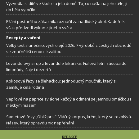
Vyzvedla si dítě ve školce a jela domů. To, co našla na jeho těle, ji
do běla vytočilo
Přání postaršího zákazníka označil za nadlidský úkol. Kadeřník
však předvedl výkon z jiného světa
Recepty a vaření
Velký test slunečnicových olejů 2026: 7 výrobků z českých obchodů
se značně liší cenou i kvalitou
Levandulový sirup z levandule lékařské: Fialová letní zásoba do
limonády, čaje i dezertů
Kokosové řezy se šlehačkou: Jednoduchý moučník, který si
zamiluje celá rodina
Vepřové na paprice zvládne každý a odmění se jemnou omáčkou i
měkkým masem
Sametové řezy „Obliž prst”: Vláčný korpus, krém, který se rozplývá.
Název, který opravdu nic nepřehání
REDAKCE