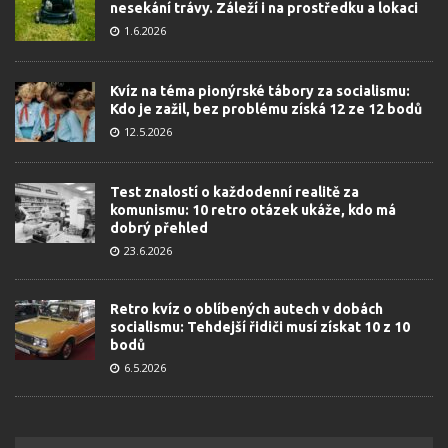
nesekání trávy. Záleží i na prostředku a lokaci
1.6.2026
Kvíz na téma pionýrské tábory za socialismu:
Kdo je zažil, bez problému získá 12 ze 12 bodů
12.5.2026
Test znalostí o každodenní realitě za
komunismu: 10 retro otázek ukáže, kdo má
dobrý přehled
23.6.2026
Retro kvíz o oblíbených autech v dobách
socialismu: Tehdejší řidiči musí získat 10 z 10
bodů
6.5.2026