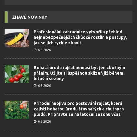
ŽHAVÉ NOVINKY
Profesionální zahradnice vytvořila přehled
nejnebezpečnějších škůdců rostlin a postupy,
jak se jich rychle zbavit
6.8.2026
Bohatá úroda rajčat nemusí být jen zbožným
přáním. Užijte si úspěšnou sklizeň již během
letošní sezony
6.8.2026
Přírodní hnojiva pro pěstování rajčat, která
zajistí bohatou úrodu šťavnatých a chutných
plodů. Připravte se na letošní sezonu včas
6.8.2026