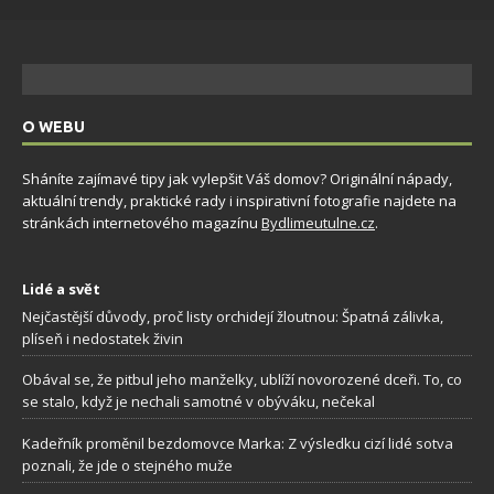
O WEBU
Sháníte zajímavé tipy jak vylepšit Váš domov? Originální nápady,
aktuální trendy, praktické rady i inspirativní fotografie najdete na
stránkách internetového magazínu
Bydlimeutulne.cz
.
Lidé a svět
Nejčastější důvody, proč listy orchidejí žloutnou: Špatná zálivka,
plíseň i nedostatek živin
Obával se, že pitbul jeho manželky, ublíží novorozené dceři. To, co
se stalo, když je nechali samotné v obýváku, nečekal
Kadeřník proměnil bezdomovce Marka: Z výsledku cizí lidé sotva
poznali, že jde o stejného muže