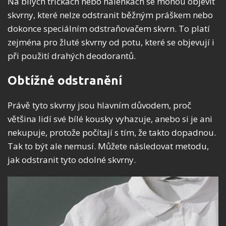
Na bílých tričkách nebo halenkách se mohou objevit
skvrny, které nelze odstranit běžným práškem nebo
dokonce speciálním odstraňovačem skvrn. To platí
zejména pro žluté skvrny od potu, které se objevují i
při použití drahých deodorantů.
Obtížné odstranění
Právě tyto skvrny jsou hlavním důvodem, proč
většina lidí své bílé kousky vyhazuje, anebo si je ani
nekupuje, protože počítají s tím, že takto dopadnou.
Tak to být ale nemusí. Můžete následovat metodu,
jak odstranit tyto odolné skvrny.