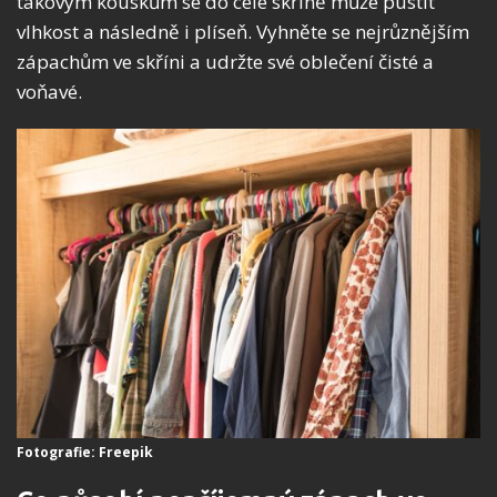
takovým kouskům se do celé skříně může pustit
vlhkost a následně i plíseň. Vyhněte se nejrůznějším
zápachům ve skříni a udržte své oblečení čisté a
voňavé.
Fotografie: Freepik