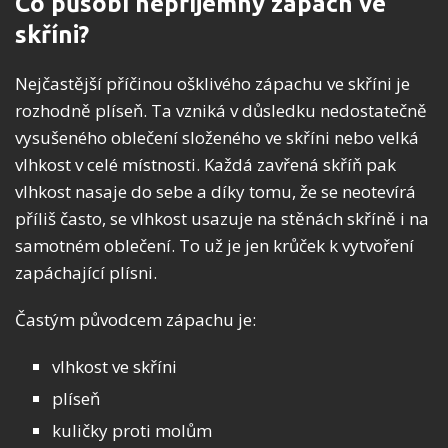
Co působí nepříjemný zápach ve
skříni?
Nejčastější příčinou ošklivého zápachu ve skříni je
rozhodně plíseň. Ta vzniká v důsledku nedostatečně
vysušeného oblečení složeného ve skříni nebo velká
vlhkost v celé místnosti. Každá zavřená skříň pak
vlhkost nasaje do sebe a díky tomu, že se neotevírá
příliš často, se vlhkost usazuje na stěnách skříně i na
samotném oblečení. To už je jen krůček k vytvoření
zapáchající plísni.
Častým původcem zápachu je:
vlhkost ve skříni
plíseň
kuličky proti molům