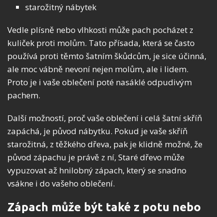
starožitný nábytek
Vedle plísně nebo vlhkosti může pach pocházet z
kuliček proti molům. Tato přísada, která se často
používá proti těmto šatním škůdcům, je sice účinná,
ale moc vábně nevoní nejen molům, ale i lidem.
Proto je i vaše oblečení poté nasáklé odpudivým
pachem.
Další možností, proč vaše oblečení i celá šatní skříň
zapáchá, je původ nábytku. Pokud je vaše skříň
starožitná, z těžkého dřeva, pak je klidně možné, že
původ zápachu je právě z ní, Staré dřevo může
vypuzovat až hnilobný zápach, který se snadno
vsákne i do vašeho oblečení.
Zápach může být také z potu nebo