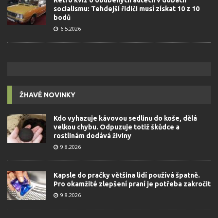
Retro kvíz o oblíbených autech v dobách
socialismu: Tehdejší řidiči musí získat 10 z 10
bodů
6.5.2026
ŽHAVÉ NOVINKY
Kdo vyhazuje kávovou sedlinu do koše, dělá
velkou chybu. Odpuzuje totiž škůdce a
rostlinám dodává živiny
9.8.2026
Kapsle do pračky většina lidí používá špatně.
Pro okamžité zlepšení praní je potřeba zakročit
9.8.2026