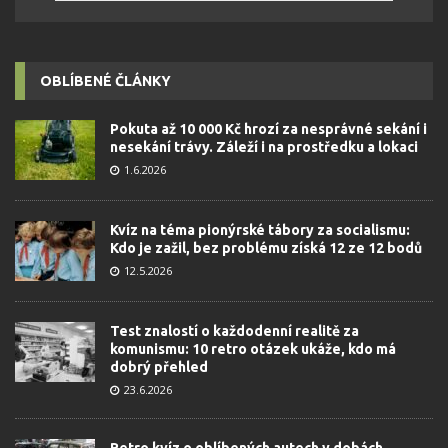
OBLÍBENÉ ČLÁNKY
Pokuta až 10 000 Kč hrozí za nesprávné sekání i
nesekání trávy. Záleží i na prostředku a lokaci
1.6.2026
Kvíz na téma pionýrské tábory za socialismu:
Kdo je zažil, bez problému získá 12 ze 12 bodů
12.5.2026
Test znalostí o každodenní realitě za
komunismu: 10 retro otázek ukáže, kdo má
dobrý přehled
23.6.2026