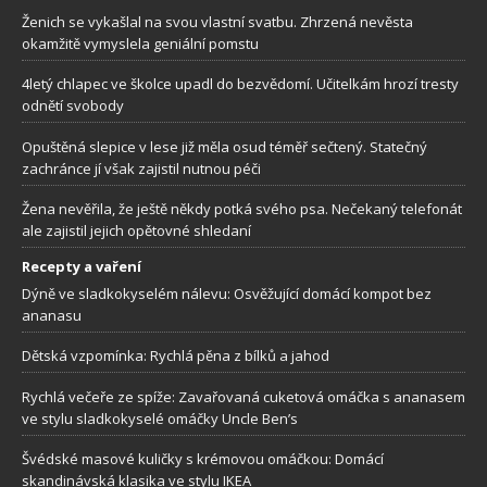
Ženich se vykašlal na svou vlastní svatbu. Zhrzená nevěsta
okamžitě vymyslela geniální pomstu
4letý chlapec ve školce upadl do bezvědomí. Učitelkám hrozí tresty
odnětí svobody
Opuštěná slepice v lese již měla osud téměř sečtený. Statečný
zachránce jí však zajistil nutnou péči
Žena nevěřila, že ještě někdy potká svého psa. Nečekaný telefonát
ale zajistil jejich opětovné shledaní
Recepty a vaření
Dýně ve sladkokyselém nálevu: Osvěžující domácí kompot bez
ananasu
Dětská vzpomínka: Rychlá pěna z bílků a jahod
Rychlá večeře ze spíže: Zavařovaná cuketová omáčka s ananasem
ve stylu sladkokyselé omáčky Uncle Ben’s
Švédské masové kuličky s krémovou omáčkou: Domácí
skandinávská klasika ve stylu IKEA