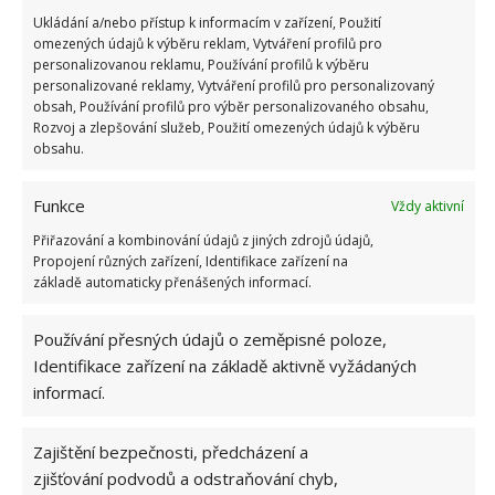
deodorantem nebo jinou vůní.
Ukládání a/nebo přístup k informacím v zařízení, Použití
omezených údajů k výběru reklam, Vytváření profilů pro
Jeden z nejúčinnějších způsobů, jak se zbavit
personalizovanou reklamu, Používání profilů k výběru
vlhkosti, plísně nebo zápachu, je generální úklid.
personalizované reklamy, Vytváření profilů pro personalizovaný
obsah, Používání profilů pro výběr personalizovaného obsahu,
Vyndejte veškeré oblečení ze skříně, vyperte ho a
Rozvoj a zlepšování služeb, Použití omezených údajů k výběru
dobře usušte. Samotnou skříň vyčistěte a dobře
obsahu.
vytřete do sucha. Nově vyprané a usušené prádlo
pak můžete s klidným svědomím zase vrátit do čisté
Funkce
Vždy aktivní
skříně. Není žádný důvod, aby dál skříň nebo
Přiřazování a kombinování údajů z jiných zdrojů údajů,
oblečení zapáchalo.
Propojení různých zařízení, Identifikace zařízení na
základě automaticky přenášených informací.
K odstranění plísně můžete použít různé domácí
Používání přesných údajů o zeměpisné poloze,
prostředky na čištění. Velmi účinnou a používanou
Identifikace zařízení na základě aktivně vyžádaných
složkou je například jedlá soda, která v kombinaci s
informací.
vodou vyčistí i opravdu velké nečistoty a plíseň.
Stejně účinný je také ocet. Stačí dvě polévkové lžíce
Zajištění bezpečnosti, předcházení a
rozmíchat ve dvou sklenicích teplé vody a pomocí
zjišťování podvodů a odstraňování chyb,
rozprašovače nanést do skříně. Jemným tlakem za