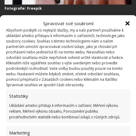
Fotografie: Freepik
Způsobů, jak se zbavit zápachu ze
Spravovat své soukromí
skříně, je mnoho
Abychom poskytli co nejlepší služby, my a naši partneři používáme k
ukládání a/nebo přístupu k informacím o zařízeních, technologie jako
soubory cookies. Souhlas s těmito technologiemi nám a našim
Způsoby musíme rozdělit podle původu zápachu.
partnerům umožní zpracovávat osobní údaje, jako je chování při
procházení nebo jedinečná ID na tomto webu. Nesouhlas nebo
Nejjednodušším způsobem je zápach přebít
odvolání souhlasu může nepříznivě ovlivnit určité vlastnosti a funkce.
příjemnější vůní. Je to sice řešení na krátkodobé vlně,
Kliknutím níže vyjádřete souhlas s výše uvedeným nebo proveďte
podrobnější rozhodnutí. Vaše volby budou použity pouze na tomto
ale funguje stoprocentně. Zvlášť pak u kuřáků nebo
webu. Nastavení můžete kdykoli změnit, včetně odvolání souhlasu,
u zápachů podobného charakteru se zbavíte
pomocí přepínačů v Zásadách cookies nebo kliknutím na tlačítko
Spravovat souhlas ve spodní části obrazovky.
nepříjemného pocitu velmi jednoduše. Použijte
oblíbenou vůni, kterou vložíte přímo do skříně.
Statistiky
Používají se v takovém smyslu velmi často malá
Ukládání a/nebo přístup k informacím v zařízení, Měření výkonu
vonná mýdla nebo pytlíčky s bylinkami. Pokud ale
reklam, Měření výkonu obsahu, Porozumění publiku
prostřednictvím statistik nebo kombinací údajů z různých zdrojů.
nemáte moc času, můžete použít pohlcovač pachů ve
spreji přímo na oblečení a nebo zápach přebít
Marketing