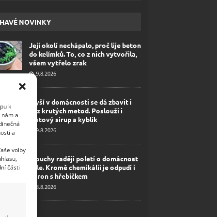
HAVÉ NOVINKY
Její okolí nechápalo, proč lije beton
do kelímků. To, co z nich vytvořila,
všem vytřelo zrak
9.8.2026
Myší v domácnosti se dá zbavit i
upu k
bez krutých metod. Poslouží i
i nám a
mátový sirup a kyblík
edinečná
9.8.2026
osti a
Vaše volby
Mouchy raději poletí o domácnost
uhlasu,
dále. Kromě chemikálií je odpudí i
ní části
citron s hřebíčkem
8.8.2026