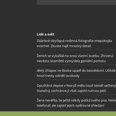
Lidé a svět
Zdánlivě obyčejná rodinná fotografie znepokojila
internet. Zkuste najít mrazivý detail
Ženich se vykašlal na svou vlastní svatbu. Zhrzená
nevěsta okamžitě vymyslela geniální pomstu
4letý chlapec ve školce upadl do bezvědomí. Učitel
hrozí tresty odnětí svobody
Opuštěná slepice v lese již měla osud téměř sečtený
Statečný zachránce jí však zajistil nutnou péči
Žena nevěřila, že ještě někdy potká svého psa. Neč
telefonát ale zajistil jejich opětovné shledaní