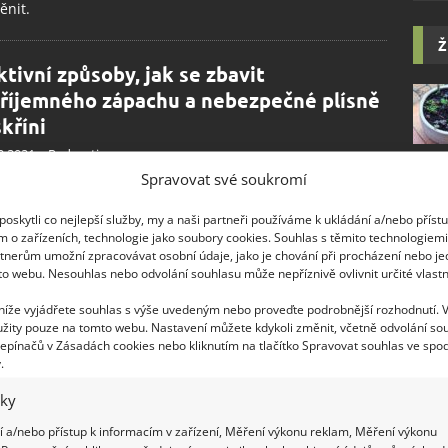
ěnit.
Ž
ktivní způsoby, jak se zbavit
říjemného zápachu a nebezpečné plísně
skříni
2.2021
Rady a tipy
Spravovat své soukromí
nejobtížnější složky, které mohou napadnout vaši šatní
, patří rozhodně plíseň a kdejaký škůdci. Zjistěte, jak se
oskytli co nejlepší služby, my a naši partneři používáme k ukládání a/nebo příst
to nepříjemného problému zbavit.
m o zařízeních, technologie jako soubory cookies. Souhlas s těmito technologiem
tnerům umožní zpracovávat osobní údaje, jako je chování při procházení nebo j
to webu. Nesouhlas nebo odvolání souhlasu může nepříznivě ovlivnit určité vlastn
íbený minimalismus nejen v interiéru,
 níže vyjádřete souhlas s výše uvedeným nebo proveďte podrobnější rozhodnutí. 
 i šatníku aneb capsule wardrobe
žity pouze na tomto webu. Nastavení můžete kdykoli změnit, včetně odvolání so
epínačů v Zásadách cookies nebo kliknutím na tlačítko Spravovat souhlas ve spod
5.2020
Rady a tipy
.
na z nás je zvyklá skladovat i oblečení, které již nenosí
iky
jej nosí opravdu zřídka a vůbec nic by se nestalo, kdyby
ičko nebo šortky ve skříni nebyly. Dokážete si představit, že
 a/nebo přístup k informacím v zařízení, Měření výkonu reklam, Měření výkonu
no postavíte před svou šatní skříň, otevřete ji a hned