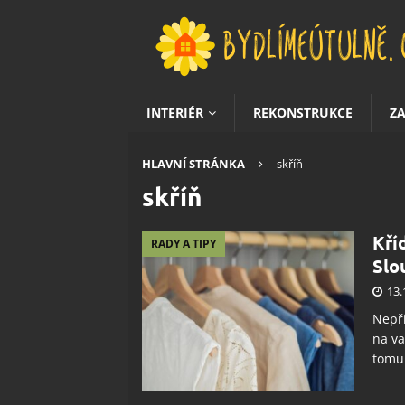
INTERIÉR
REKONSTRUKCE
Z
HLAVNÍ STRÁNKA
skříň
skříň
Kří
RADY A TIPY
Slo
13.
Nepř
na va
tomu 