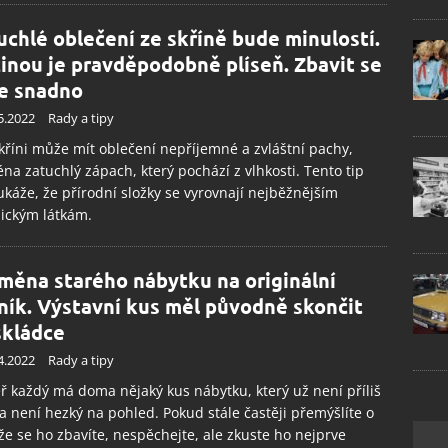
uchlé oblečení ze skříně bude minulostí.
činou je pravděpodobně plíseň. Zbavit se
lze snadno
5.2022
Rady a tipy
skříni může mít oblečení nepříjemné a zvláštní pachy,
na zatuchlý zápach, který pochází z vlhkosti. Tento tip
káže, že přírodní složky se vyrovnají nejběžnějším
ickým látkám.
měna starého nábytku na originální
ník. Výstavní kus měl původně skončit
skládce
4.2022
Rady a tipy
 každý má doma nějaký kus nábytku, který už není příliš
a není hezký na pohled. Pokud stále častěji přemýšlíte o
že se ho zbavíte, nespěchejte, ale zkuste ho nejprve