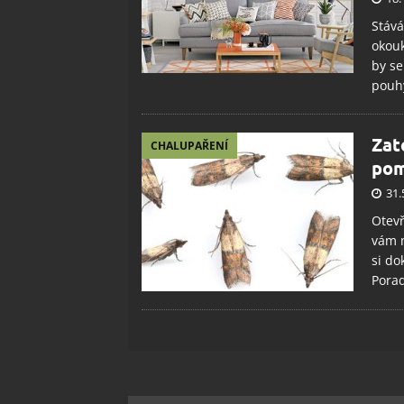
Stává
okouk
by se
pouh
Zat
CHALUPAŘENÍ
pom
31.
Otevř
vám m
si do
Porad