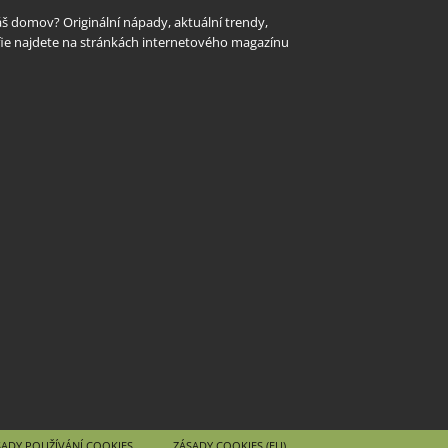
Váš domov? Originální nápady, aktuální trendy,
rafie najdete na stránkách internetového magazínu
SADY POUŽÍVÁNÍ COOKIES
ZÁSADY COOKIES (EU)