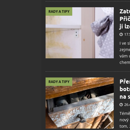
Zat
RADY A TIPY
Pří
jí 
17.
I ve 
zejmé
vám u
chem
Pře
RADY A TIPY
bot
na 
26.
Téměř
nový 
tom, 