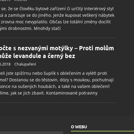
 se, že se člověku bytové zařízení či určitý interiérový styl
á a zamiluje se do jiného. Jenže kupovat veškerý nábytek
 zrovna moc nevyplatilo. Občas lze totální změny docílit
ými drobnostmi. Mnohdy stačí
očte s nezvanými motýlky – Proti molům
ůže levandule a černý bez
5.2018
Chalupaření
eli jste spižírnu nebo šuplík s oblečením a vylétl proti
ol? Dostanou se do těstovin, dózy s moukou, pochutnají
konce na sušených houbách, a také na vašem oblečení!
íme, jak se jich zbavit. Kontaminované potraviny
O WEBU