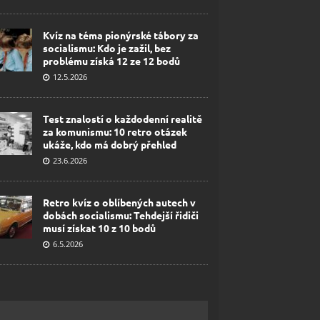
Kvíz na téma pionýrské tábory za
socialismu: Kdo je zažil, bez
problému získá 12 ze 12 bodů
12.5.2026
Test znalostí o každodenní realitě
za komunismu: 10 retro otázek
ukáže, kdo má dobrý přehled
23.6.2026
Retro kvíz o oblíbených autech v
dobách socialismu: Tehdejší řidiči
musí získat 10 z 10 bodů
6.5.2026