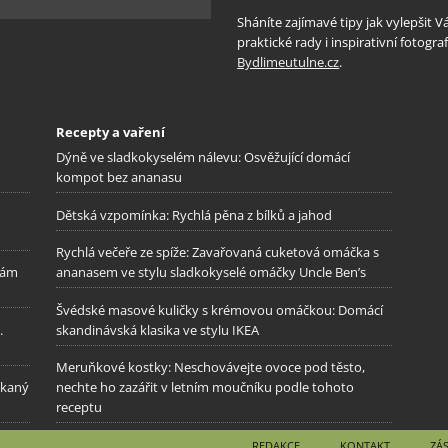
Sháníte zajímavé tipy jak vylepšit 
praktické rady i inspirativní fotog
Bydlimeutulne.cz
.
Recepty a vaření
Dýně ve sladkokyselém nálevu: Osvěžující domácí
kompot bez ananasu
Dětská vzpomínka: Rychlá pěna z bílků a jahod
Rychlá večeře ze spíže: Zavařovaná cuketová omáčka s
kám
ananasem ve stylu sladkokyselé omáčky Uncle Ben’s
Švédské masové kuličky s krémovou omáčkou: Domácí
.
skandinávská klasika ve stylu IKEA
Meruňkové kostky: Neschovávejte ovoce pod těsto,
ekaný
nechte ho zazářit v letním moučníku podle tohoto
receptu
REDAKCE
KONTAKT
ZÁ