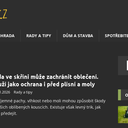
AHRADA
RADY A TIPY
DŮM A STAVBA
SPOTŘEBIT
da ve skříni může zachránit oblečení.
uží jako ochrana i před plísní a moly
1.2026
Rady a tipy
O
íjemné pachy, vlhkost nebo moli mohou způsobit škody
šich oblíbených kouscích. Existuje však levný trik, jak
předejít.