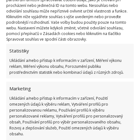
procházení nebo jedinečná ID na tomto webu. Nesouhlas nebo
odvolání souhlasu může nepříznivě ovlivnit určité vlastnosti a funkce.
Kliknutím níže vyjádřete souhlas s výše uvedeným nebo proveďte
podrobnější rozhodnutí. Vaše volby budou použity pouze na tomto
webu. Nastavení můžete kdykoli změnit, včetně odvolání souhlasu,
pomocí přepínačů v Zásadách cookies nebo kliknutím na tlačítko
Spravovat souhlas ve spodní části obrazovky.
Statistiky
Ukládání a/nebo přístup k informacím v zařízení, Měření výkonu
reklam, Měření výkonu obsahu, Porozumění publiku
prostřednictvím statistik nebo kombinací údajů z různých zdrojů.
Marketing
Ukládání a/nebo přístup k informacím v zařízení, Použití
omezených údajů k výběru reklam, Vytváření profilů pro
personalizovanou reklamu, Používání profilů k výběru
personalizované reklamy, Vytváření profilů pro personalizovaný
obsah, Používání profilů pro výběr personalizovaného obsahu,
Krátké a asymetrické záclony a
Rozvoj a zlepšování služeb, Použití omezených údajů k výběru
závěsy
obsahu.