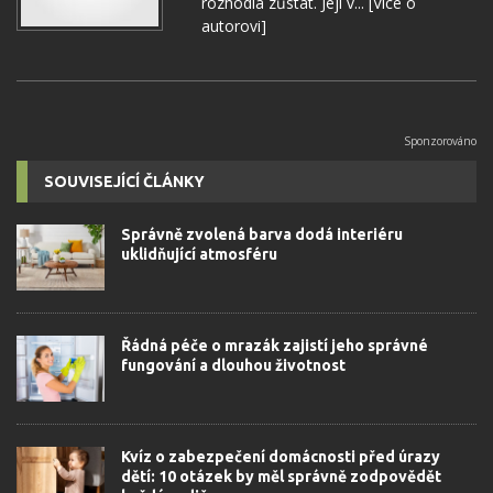
rozhodla zůstat. Její v...
[Více o
autorovi]
SOUVISEJÍCÍ ČLÁNKY
Správně zvolená barva dodá interiéru
uklidňující atmosféru
Řádná péče o mrazák zajistí jeho správné
fungování a dlouhou životnost
Kvíz o zabezpečení domácnosti před úrazy
dětí: 10 otázek by měl správně zodpovědět