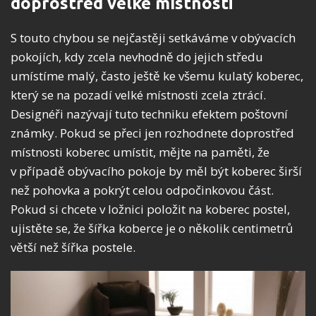
doprostřed velké místnosti
S touto chybou se nejčastěji setkáváme v obývacích
pokojích, kdy zcela nevhodně do jejich středu
umístíme malý, často ještě ke všemu kulatý koberec,
který se na pozadí velké místnosti zcela ztrácí.
Designéři nazývají tuto techniku ​​efektem poštovní
známky. Pokud se přeci jen rozhodnete doprostřed
místnosti koberec umístit, mějte na paměti, že
v případě obývacího pokoje by měl být koberec širší
než pohovka a pokrýt celou odpočinkovou část.
Pokud si chcete v ložnici položit na koberec postel,
ujistěte se, že šířka koberce je o několik centimetrů
větší než šířka postele.