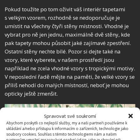
Pokud toužíte po tom oživit váš interiér tapetami
s velkým vzorem, rozhodně se nedoporučuje je
umístit na všechny čtyři stěny místnosti. Vhodné je
vybrat pro ně jen jednu, maximálně dvě stěny, kde
pak tapety mohou působit jaké zajímavé zpestření.
Ostatní stěny nechte bílé. Pozor si dejte také na
vzory, které vyberete, v našem prostředí jsou
například ne zcela vhodné vzory s tropickými motivy.
V neposlední řadě mějte na paměti, že velké vzory se
příliš nehodí do malých místností, neboť je mohou
opticky ještě zmenšit.
Spravovat své soukromí
Abychom poskytli co nejlepší služby, my a naši partneři používáme k
ukládání a/nebo přístupu k informacím o zařízeních, technologie jako
soubory cookies. Souhlas s těmito technologiemi nám a našim
partnerům umožní zpracovávat osobní údaje, jako je chování při