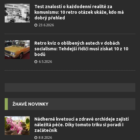
Test znalostí o každodenní realitě za
komunismu: 10 retro otázek ukáže, kdo má
dobrý přehled
23.6.2026
Retro kvíz o oblíbených autech v dobách
socialismu: Tehdejší řidiči musí získat 10 z 10
bodů
6.5.2026
ŽHAVÉ NOVINKY
Nádherně kvetoucí a zdravé orchideje zajistí
náležitá péče. Díky tomuto triku si poradí i
začátečník
8.8.2026