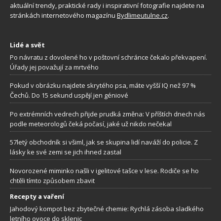
aktuální trendy, praktické rady i inspirativní fotografie najdete na
stránkách internetového magazínu
Bydlimeutulne.cz
.
Lidé a svět
Po návratu z dovolené ho v poštovní schránce čekalo překvapení.
Úřady jej považují za mrtvého
Pokud v obrázku najdete skrytého psa, máte vyšší IQ než 97 %
Čechů. Do 15 sekund uspějí jen géniové
Po extrémních vedrech přijde prudká změna: V příštích dnech nás
podle meteorologů čeká počasí, jaké už nikdo nečekal
57letý obchodník si všiml, jak se skupina lidí naváží do policie. Z
lásky ke své zemi se jich ihned zastal
Novorozené miminko našli v igelitové tašce v lese. Rodiče se ho
chtěli tímto způsobem zbavit
Recepty a vaření
Jahodový kompot bez zbytečné chemie: Rychlá zásoba sladkého
letního ovoce do sklenic