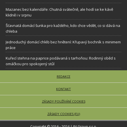
Mazanec bez kalendáře: Chutná svátečně, ale hodí se ke kávě
klidně i v srpnu
Šťavnatá domácí šunka pro každého, kdo chce vědět, co si dává na
chleba
Jednoduchý domácí chléb bez hnětení: Křupavý bochník s minimem
práce
Kuřecí stehna na paprice podávaná s tarhoňou: Rodinný oběd s
omáčkou pro spokojený stůl
REDAKCE
KONTAKT
ZÁSADY POUŽÍVÁNÍ COOKIES
ZÁSADY COOKIES (EU)
Copyright © 2016 - 2024 | JJV Group s.r.o.