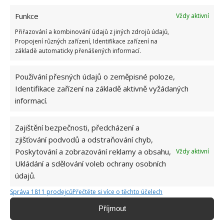
Záclony a závěsy mohou být velmi zajímavou
Funkce
Vždy aktivní
dekorací, která místnosti dodá kouzlo. Je ale důležité
Přiřazování a kombinování údajů z jiných zdrojů údajů,
zvolit nejen jejich vhodnou barvu a vzor, ale také
Propojení různých zařízení, Identifikace zařízení na
základě automaticky přenášených informací.
délku. Příliš dlouhé záclony působí neesteticky a
vzhledem k tomu, že se dotýkají podlahy, se častěji
Používání přesných údajů o zeměpisné poloze,
špiní, příliš krátké záclony zase kazí celkový vzhled
Identifikace zařízení na základě aktivně vyžádaných
okna jako celku a mohou působit i mírně chaoticky.
informací.
Nejvhodnější proto je zvolit délku o deset až patnáct
centimetrů přesahující váš okenní parapet.
Zajištění bezpečnosti, předcházení a
zjišťování podvodů a odstraňování chyb,
Fotografie: Novate
Poskytování a zobrazování reklamy a obsahu,
Vždy aktivní
Ukládání a sdělování voleb ochrany osobních
údajů.
Správa 1811 prodejců
Přečtěte si více o těchto účelech
Příjmout