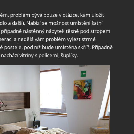
blém, problém bývá pouze v otázce, kam uložit
dlo a další). Nabízí se možnost umístění šatní
), případně nástěnný nábytek těsně pod stropem
generaci a nedělá vám problém vylézt strmé
é postele, pod níž bude umístěná skříň. Případně
nachází vitríny s policemi, šuplíky.