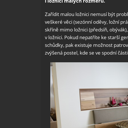
i ložnici malých rozměrů.
Zařídit malou ložnici nemusí být pro
veškeré věci (sezónní oděvy, ložní prá
skříně mimo ložnici (předsíň, obývák
v ložnici. Pokud nepatříte ke starší 
schůdky, pak existuje možnost patrov
zvýšená postel, kde se ve spodní části 