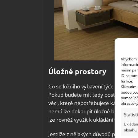
Abychom p
informací
Úložné prostory
našim par
ID na tom
funkce.
Co se ložního vybavení týče (polštáře a
Kliknutím
budou pou
Pokud budete mít tedy postel s úložn
pomocí př
věci, které nepotřebujete každý den. 
obrazovky
nemá lze dokoupit úložné boxy či zásu
Statist
lze rovněž využít k ukládání věcí zb
Ukládání
obsahu, 
Jestliže z nějakých důvodů potřebujete 