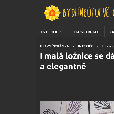
INTERIÉR
REKONSTRUKCE
Z
HLAVNÍ STRÁNKA
INTERIÉR
I malá l
I malá ložnice se d
a elegantně