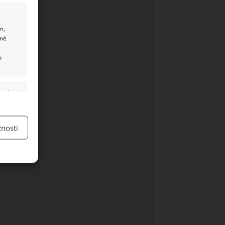
m,
ané
u
y aktivní
nosti
y aktivní