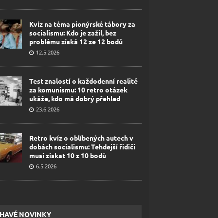
Kvíz na téma pionýrské tábory za
socialismu: Kdo je zažil, bez
problému získá 12 ze 12 bodů
12.5.2026
Test znalostí o každodenní realitě
za komunismu: 10 retro otázek
ukáže, kdo má dobrý přehled
23.6.2026
Retro kvíz o oblíbených autech v
dobách socialismu: Tehdejší řidiči
musí získat 10 z 10 bodů
6.5.2026
HAVÉ NOVINKY