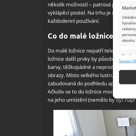
několik možností – patrová postel, 
Market
vyklápěcí postel. Na trhu je dnes již
Ukládání
každodenní používání.
Vytvářen
reklamy,
Co do malé ložnice patří
persona
obsahu.
Do malé ložnice nepatří televizor ani p
Funkc
ložnice další prvky by působilo rušiv
Správa 18
Přiřazov
barvy, těžkopádné a neprodyšné závěs
Identifi
obrazy. Místo velkého lustru volte rad
zabudovaná do podhledu apod. Kvalitní
Použív
Ačkoliv se to do ložnice moc nedoporu
základ
na jeho umístění (nemělo by být napro
Zajišt
odstra
Ukládá