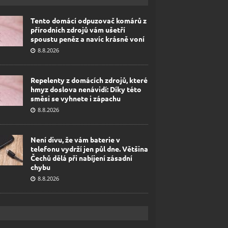
Tento domácí odpuzovač komárů z
přírodních zdrojů vám ušetří
spoustu peněz a navíc krásně voní
8.8.2026
Repelenty z domácích zdrojů, které
hmyz doslova nenávidí: Díky této
směsi se vyhnete i zápachu
8.8.2026
Není divu, že vám baterie v
telefonu vydrží jen půl dne. Většina
Čechů dělá při nabíjení zásadní
chybu
8.8.2026