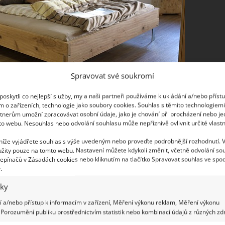
Spravovat své soukromí
oskytli co nejlepší služby, my a naši partneři používáme k ukládání a/nebo příst
m o zařízeních, technologie jako soubory cookies. Souhlas s těmito technologiem
tnerům umožní zpracovávat osobní údaje, jako je chování při procházení nebo j
to webu. Nesouhlas nebo odvolání souhlasu může nepříznivě ovlivnit určité vlastn
 přikrývky) je lépe nezastýlat a nechat je větrat.
 níže vyjádřete souhlas s výše uvedeným nebo proveďte podrobnější rozhodnutí. 
žity pouze na tomto webu. Nastavení můžete kdykoli změnit, včetně odvolání so
ým prostorem, lze do tohoto prostoru umístit
epínačů v Zásadách cookies nebo kliknutím na tlačítko Spravovat souhlas ve spod
Pod postelí na nožkách, která úložný prostor
.
vky. Nad postelí se nachází tzv. mrtvý bod, který
iky
udováním podhledu.
 a/nebo přístup k informacím v zařízení, Měření výkonu reklam, Měření výkonu
Porozumění publiku prostřednictvím statistik nebo kombinací údajů z různých zdr
ložnici propojit s jinou místností, nabízí se