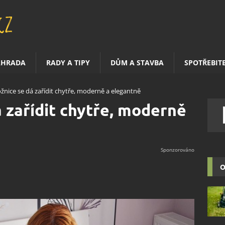
AHRADA
RADY A TIPY
DŮM A STAVBA
SPOTŘEBIT
ožnice se dá zařídit chytře, moderně a elegantně
á zařídit chytře, moderně
O