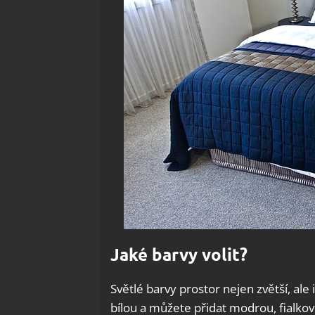
Jaké barvy volit?
Světlé barvy prostor nejen zvětší, ale 
bílou a můžete přidat modrou, fialkov