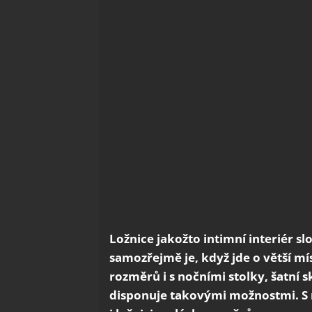
Ložnice jakožto intimní interiér sl
samozřejmě je, když jde o větší mís
rozměrů i s nočními stolky, šatní s
disponuje takovými možnostmi. S n