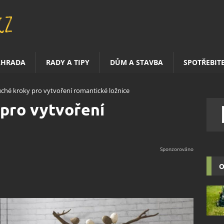
AHRADA
RADY A TIPY
DŮM A STAVBA
SPOTŘEBIT
ché kroky pro vytvoření romantické ložnice
pro vytvoření
O