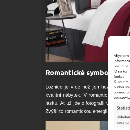
Abychom p
informací
našim par
Romantické symboly
ID na tom
funkce.
Kliknutím
Ložnice je více než jen hezké barvy,
budou pou
pomocí př
kvalitní nábytek. V romantické ložnic
obrazovky
lásku. Ať už jde o fotografii vás a vaš
Statist
Zvýší to romantickou energii.
Ukládání
obsahu, 