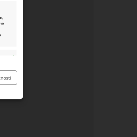
m,
ané
u
y aktivní
nosti
y aktivní