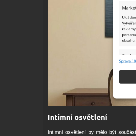
Market
Ukládání
Vytvářen
reklamy,
persona
obsahu.
Funkc
Správa 18
Přiřazov
Identifi
Použív
základ
Zajišt
Intimní osvětlení
odstra
Ukládá
Intimní osvětlení by mělo být součás