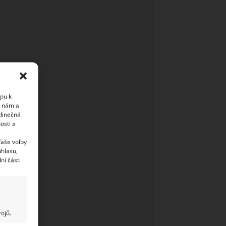
upu k
i nám a
edinečná
osti a
Vaše volby
uhlasu,
ní části
ojů.