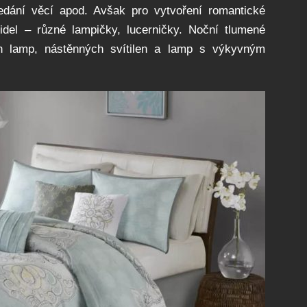
ledání věcí apod. Avšak pro vytvoření romantické
idel – různé lampičky, lucerničky. Noční tlumené
ch lamp, nástěnných svítilen a lamp s výkyvným