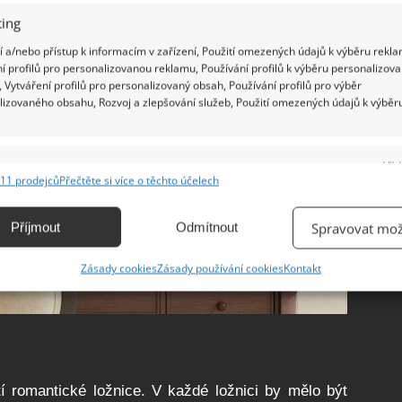
ing
 a/nebo přístup k informacím v zařízení, Použití omezených údajů k výběru rekla
í profilů pro personalizovanou reklamu, Používání profilů k výběru personalizov
 Vytváření profilů pro personalizovaný obsah, Používání profilů pro výběr
lizovaného obsahu, Rozvoj a zlepšování služeb, Použití omezených údajů k výběr
e
Vžd
11 prodejců
Přečtěte si více o těchto účelech
ání a kombinování údajů z jiných zdrojů údajů, Propojení různých zařízení,
kace zařízení na základě automaticky přenášených informací.
Příjmout
Odmítnout
Spravovat mož
ání přesných údajů o zeměpisné poloze, Identifikace zařízení na
Zásady cookies
Zásady používání cookies
Kontakt
ě aktivně vyžádaných informací.
ění bezpečnosti, předcházení a zjišťování podvodů a
ňování chyb, Poskytování a zobrazování reklamy a obsahu,
Vžd
ní a sdělování voleb ochrany osobních údajů.
tí romantické ložnice. V každé ložnici by mělo být