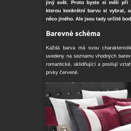
jiný svět. Proto byste si měli při
kterou konkrétní barvu si vybrat, a
něco jiného. Ale jsou tady určité bod
Barevné schéma
Každá barva má svou charakteristik
uvedeny na seznamu vhodných barev do
romantické, uklidňující a posilují vzt
prvky červené.