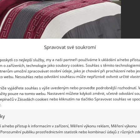
Spravovat své soukromí
oskytli co nejlepší služby, my a naši partneři používáme k ukládání a/nebo příst
m o zařízeních, technologie jako soubory cookies. Souhlas s těmito technologiem
tnerům umožní zpracovávat osobní údaje, jako je chování při procházení nebo j
to webu. Nesouhlas nebo odvolání souhlasu může nepříznivě ovlivnit určité vlastn
 níže vyjádřete souhlas s výše uvedeným nebo proveďte podrobnější rozhodnutí. 
 pohodlná postel, měkká peřina, hebké polštáře a
žity pouze na tomto webu. Nastavení můžete kdykoli změnit, včetně odvolání so
epínačů v Zásadách cookies nebo kliknutím na tlačítko Spravovat souhlas ve spod
i by rozhodně neměly chybět prvky, které vyznačují
.
eho partnera či jiné motivy evokující lásku a vztahy.
iky
 a/nebo přístup k informacím v zařízení, Měření výkonu reklam, Měření výkonu
Porozumění publiku prostřednictvím statistik nebo kombinací údajů z různých zdr