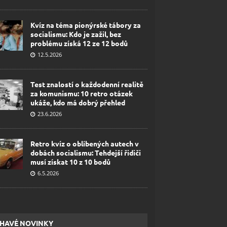
Kvíz na téma pionýrské tábory za
socialismu: Kdo je zažil, bez
problému získá 12 ze 12 bodů
12.5.2026
Test znalostí o každodenní realitě
za komunismu: 10 retro otázek
ukáže, kdo má dobrý přehled
23.6.2026
Retro kvíz o oblíbených autech v
dobách socialismu: Tehdejší řidiči
musí získat 10 z 10 bodů
6.5.2026
HAVÉ NOVINKY