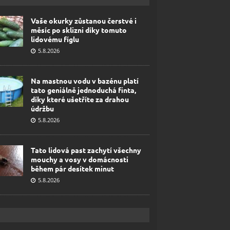
Vaše okurky zůstanou čerstvé i
měsíc po sklizni díky tomuto
lidovému fíglu
5.8.2026
Na mastnou vodu v bazénu platí
tato geniálně jednoduchá finta,
díky které ušetříte za drahou
údržbu
5.8.2026
Tato lidová past zachytí všechny
mouchy a vosy v domácnosti
během pár desítek minut
5.8.2026