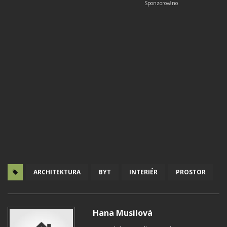
ARCHITEKTURA
BYT
INTERIÉR
PROSTOR
Hana Musilová