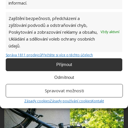
informací.
Zajištění bezpečnosti, předcházení a
zjišťování podvodů a odstraňování chyb,
Pomáhá také balkon
Poskytování a zobrazování reklamy a obsahu,
Vždy aktivní
Ukládání a sdělování voleb ochrany osobních
Výhodou tohoto bytu je také to, že jeho součástí je i
údajů.
balkon. Na něm se dá jak trávit čas, tak je možné ho
Správa 1811 prodejců
Přečtěte si více o těchto účelech
využít také jako úložný prostor. V daném případě se
Příjmout
dokonale hodí primárně na uložení jízdního kola.
Odmítnout
Spravovat možnosti
Zásady cookies
Zásady používání cookies
Kontakt