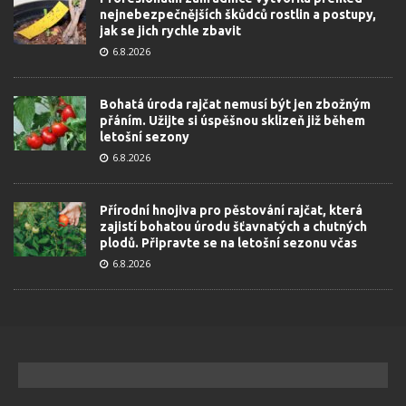
nejnebezpečnějších škůdců rostlin a postupy,
jak se jich rychle zbavit
6.8.2026
Bohatá úroda rajčat nemusí být jen zbožným
přáním. Užijte si úspěšnou sklizeň již během
letošní sezony
6.8.2026
Přírodní hnojiva pro pěstování rajčat, která
zajistí bohatou úrodu šťavnatých a chutných
plodů. Připravte se na letošní sezonu včas
6.8.2026