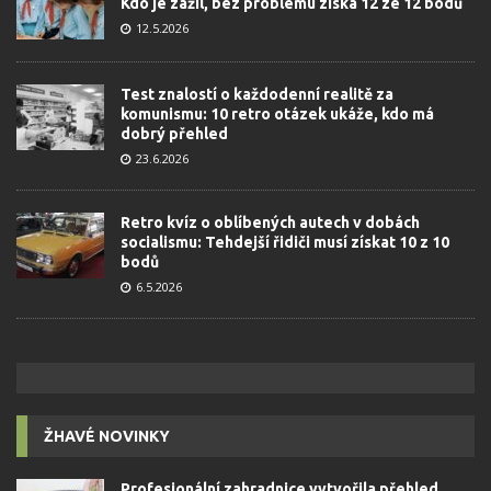
Kdo je zažil, bez problému získá 12 ze 12 bodů
12.5.2026
Test znalostí o každodenní realitě za
komunismu: 10 retro otázek ukáže, kdo má
dobrý přehled
23.6.2026
Retro kvíz o oblíbených autech v dobách
socialismu: Tehdejší řidiči musí získat 10 z 10
bodů
6.5.2026
ŽHAVÉ NOVINKY
Profesionální zahradnice vytvořila přehled