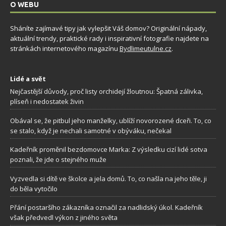
O WEBU
Sháníte zajímavé tipy jak vylepšit Váš domov? Originální nápady,
aktuální trendy, praktické rady i inspirativní fotografie najdete na
stránkách internetového magazínu
Bydlimeutulne.cz
.
Lidé a svět
Nejčastější důvody, proč listy orchidejí žloutnou: Špatná zálivka,
plíseň i nedostatek živin
Obával se, že pitbul jeho manželky, ublíží novorozené dceři. To, co
se stalo, když je nechali samotné v obýváku, nečekal
Kadeřník proměnil bezdomovce Marka: Z výsledku cizí lidé sotva
poznali, že jde o stejného muže
Vyzvedla si dítě ve školce a jela domů. To, co našla na jeho těle, ji
do běla vytočilo
Přání postaršího zákazníka označil za nadlidský úkol. Kadeřník
však předvedl výkon z jiného světa