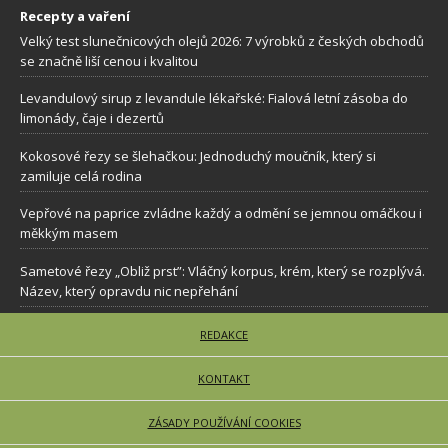
Recepty a vaření
Velký test slunečnicových olejů 2026: 7 výrobků z českých obchodů
se značně liší cenou i kvalitou
Levandulový sirup z levandule lékařské: Fialová letní zásoba do
limonády, čaje i dezertů
Kokosové řezy se šlehačkou: Jednoduchý moučník, který si
zamiluje celá rodina
Vepřové na paprice zvládne každý a odmění se jemnou omáčkou i
měkkým masem
Sametové řezy „Obliž prst”: Vláčný korpus, krém, který se rozplývá.
Název, který opravdu nic nepřehání
REDAKCE
KONTAKT
ZÁSADY POUŽÍVÁNÍ COOKIES