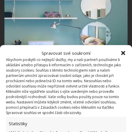
Spravovat své soukromí
Abychom poskytli co nejlepší služby, my a naši partneři používáme k
ukládání a/nebo přístupu k informacím o zařízeních, technologie jako
Nic nechybí
soubory cookies. Souhlas s těmito technologiemi nám a našim
partnerům umožní zpracovávat osobní údaje, jako je chování při
procházení nebo jedinečná ID na tomto webu. Nesouhlas nebo
Když se po tomto malém bytě rozhlédnete, tak
odvolání souhlasu může nepříznivě ovlivnit určité vlastnosti a funkce.
během chvíle zjistíte, že zde rozhodně nic nechybí. Je
Kliknutím níže vyjádřete souhlas s výše uvedeným nebo proveďte
podrobnější rozhodnutí. Vaše volby budou použity pouze na tomto
zde kuchyně, obývací část, místo ke stolování, stejně
webu. Nastavení můžete kdykoli změnit, včetně odvolání souhlasu,
jako je součástí i ložnice s malou pracovnou
pomocí přepínačů v Zásadách cookies nebo kliknutím na tlačítko
Spravovat souhlas ve spodní části obrazovky.
v podobě stolu, kam se pohodlně vejde počítač a
další věcí.
Statistiky