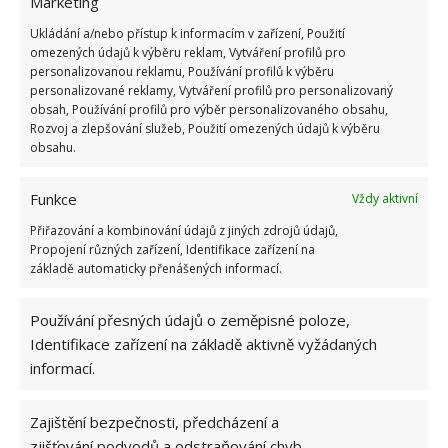
Marketing
Ukládání a/nebo přístup k informacím v zařízení, Použití
omezených údajů k výběru reklam, Vytváření profilů pro
personalizovanou reklamu, Používání profilů k výběru
personalizované reklamy, Vytváření profilů pro personalizovaný
obsah, Používání profilů pro výběr personalizovaného obsahu,
Rozvoj a zlepšování služeb, Použití omezených údajů k výběru
obsahu.
Funkce
Vždy aktivní
Přiřazování a kombinování údajů z jiných zdrojů údajů,
Propojení různých zařízení, Identifikace zařízení na
základě automaticky přenášených informací.
Používání přesných údajů o zeměpisné poloze,
Identifikace zařízení na základě aktivně vyžádaných
informací.
MASO
MRAŽENÉ MASO
MRAŽENÍ POTRAVIN
Zajištění bezpečnosti, předcházení a
zjišťování podvodů a odstraňování chyb,