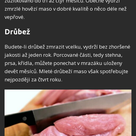
zužitkováno do tří až čtyř měsíců. Obecně vydrží
zmrzlé hovězí maso v dobré kvalitě o něco déle než
vepřové.
Drůbež
Budete-li drůbež zmrazit vcelku, vydrží bez zhoršené
jakosti až jeden rok. Porcované části, tedy stehna,
prsa, křídla, můžete ponechat v mrazáku uloženy
devět měsíců. Mleté drůbeží maso však spotřebujte
nejpozději za čtvrt roku.