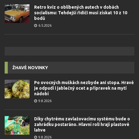
Retro kvíz o oblíbených autech v dobách
socialismu: Tehdejší řidiči musí získat 10 z 10
bodů
6.5.2026
ŽHAVÉ NOVINKY
Po ovocných muškách nezbyde ani stopa. Hravě
je odpudí i jablečný ocet a přípravek na mytí
nádobí
9.8.2026
Díky chytrému zavlažovacímu systému bude o
zahrádku postaráno. Hlavní roli hrají plastové
lahve
9.8.2026