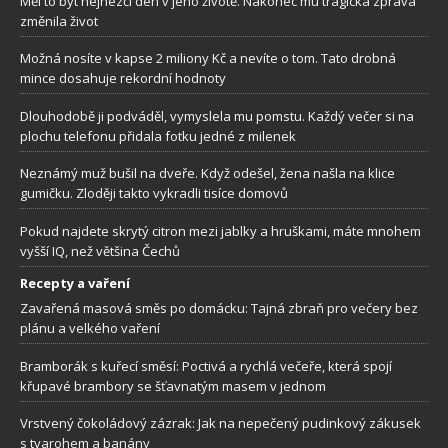
Měl to být nejhezčí den v jeho životě. Nakonec mu tragická zpráva
změnila život
Možná nosíte v kapse 2 miliony Kč a nevíte o tom. Tato drobná
mince dosahuje rekordní hodnoty
Dlouhodobě ji podváděl, vymyslela mu pomstu. Každý večer si na
plochu telefonu přidala fotku jedné z milenek
Neznámý muž bušil na dveře. Když odešel, žena našla na klice
gumičku. Zloději takto vykradli tisíce domovů
Pokud najdete skrytý citron mezi jablky a hruškami, máte mnohem
vyšší IQ, než většina Čechů
Recepty a vaření
Zavařená masová směs po domácku: Tajná zbraň pro večery bez
plánu a velkého vaření
Bramborák s kuřecí směsí: Poctivá a rychlá večeře, která spojí
křupavé brambory se šťavnatým masem v jednom
Vrstvený čokoládový zázrak: Jak na nepečený pudinkový zákusek
s tvarohem a banány