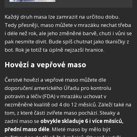
Každý druh masa lze zamrazit na určitou dobu.
Tedy přesněji, maso můžete v mrazáku nechat třeba
i déle než rok, ale jeho změněné barvě, chuti i vůni se
pak nesmíte divit. Bude spíš chutnat jako tkaničky z
bot. Rok je totiž ta úplně nejzazší hranice.
Hovězí a vepřové maso
Čerstvé hovězí a vepřové maso můžete dle
doporučení amerického Úřadu pro kontrolu
potravin a léčiv (FDA) v mrazáku uchovat v
nezměněné kvalitě od 4 do 12 měsíců. Záleží také na
tom, z které části zvířete maso pochází. Steaky a
zadní maso se
obvykle skladuje 6 i více měsíců,
přední maso déle
. Mleté maso by mělo být