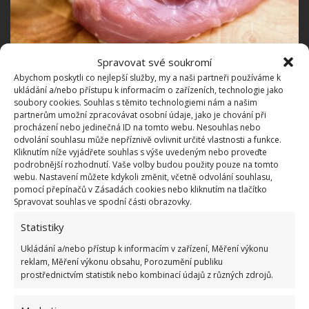
Spravovat své soukromí
Fotografie: Pixabay
Abychom poskytli co nejlepší služby, my a naši partneři používáme k
ukládání a/nebo přístupu k informacím o zařízeních, technologie jako
Zmrazit můžete pochopitelně také vařené maso,
soubory cookies. Souhlas s těmito technologiemi nám a našim
ovšem to v mrazáku nenechávejte déle než dva
partnerům umožní zpracovávat osobní údaje, jako je chování při
procházení nebo jedinečná ID na tomto webu. Nesouhlas nebo
měsíce. Totéž platí pro maso uzené a klobásy.
odvolání souhlasu může nepříznivě ovlivnit určité vlastnosti a funkce.
Šunku a párky zkonzumujte do měsíce od
Kliknutím níže vyjádřete souhlas s výše uvedeným nebo proveďte
podrobnější rozhodnutí. Vaše volby budou použity pouze na tomto
zamrazení
. Libové ryby a mořské plody neztratí nic
webu. Nastavení můžete kdykoli změnit, včetně odvolání souhlasu,
na chuti, když je ponecháte v mrazáku půl roku,
pomocí přepínačů v Zásadách cookies nebo kliknutím na tlačítko
Spravovat souhlas ve spodní části obrazovky.
ovšem ryby tučné snězte do dvou měsíců. Na
BydlímeÚtulně jsme také informovali, jak moc pro
Statistiky
vás bude prospěšné, když při odjezdu z domova
Ukládání a/nebo přístup k informacím v zařízení, Měření výkonu
vložíte
do mrazáku hrnek s mincí
.
reklam, Měření výkonu obsahu, Porozumění publiku
prostřednictvím statistik nebo kombinací údajů z různých zdrojů.
Zdroje:
Healthline
,
FDA