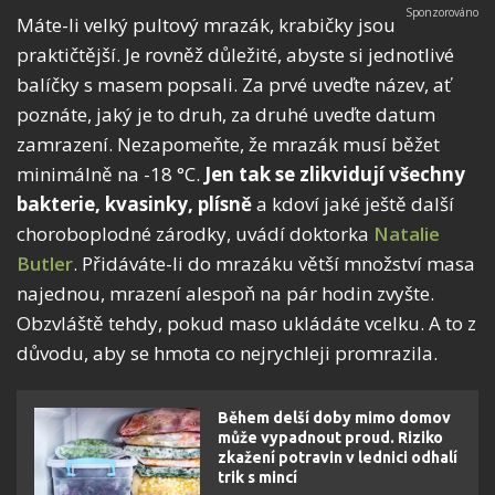
Máte-li velký pultový mrazák, krabičky jsou
praktičtější. Je rovněž důležité, abyste si jednotlivé
balíčky s masem popsali. Za prvé uveďte název, ať
poznáte, jaký je to druh, za druhé uveďte datum
zamrazení. Nezapomeňte, že mrazák musí běžet
minimálně na -18 °C.
Jen tak se zlikvidují všechny
bakterie, kvasinky, plísně
a kdoví jaké ještě další
choroboplodné zárodky, uvádí doktorka
Natalie
Butler
. Přidáváte-li do mrazáku větší množství masa
najednou, mrazení alespoň na pár hodin zvyšte.
Obzvláště tehdy, pokud maso ukládáte vcelku. A to z
důvodu, aby se hmota co nejrychleji promrazila.
Během delší doby mimo domov
může vypadnout proud. Riziko
zkažení potravin v lednici odhalí
trik s mincí