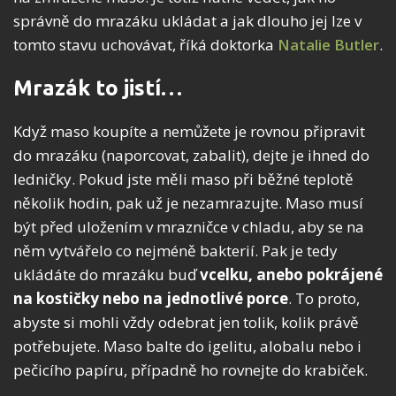
správně do mrazáku ukládat a jak dlouho jej lze v
tomto stavu uchovávat, říká doktorka
Natalie Butler
.
Mrazák to jistí…
Když maso koupíte a nemůžete je rovnou připravit
do mrazáku (naporcovat, zabalit), dejte je ihned do
ledničky. Pokud jste měli maso při běžné teplotě
několik hodin, pak už je nezamrazujte. Maso musí
být před uložením v mrazničce v chladu, aby se na
něm vytvářelo co nejméně bakterií. Pak je tedy
ukládáte do mrazáku buď
vcelku, anebo pokrájené
na kostičky nebo na jednotlivé porce
. To proto,
abyste si mohli vždy odebrat jen tolik, kolik právě
potřebujete. Maso balte do igelitu, alobalu nebo i
pečicího papíru, případně ho rovnejte do krabiček.