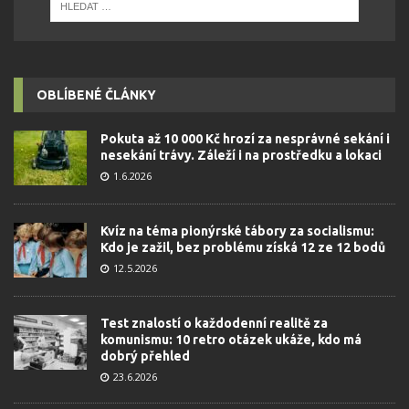
OBLÍBENÉ ČLÁNKY
Pokuta až 10 000 Kč hrozí za nesprávné sekání i
nesekání trávy. Záleží i na prostředku a lokaci
1.6.2026
Kvíz na téma pionýrské tábory za socialismu:
Kdo je zažil, bez problému získá 12 ze 12 bodů
12.5.2026
Test znalostí o každodenní realitě za
komunismu: 10 retro otázek ukáže, kdo má
dobrý přehled
23.6.2026