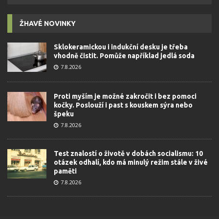
ŽHAVÉ NOVINKY
Sklokeramickou i indukční desku je třeba
vhodně čistit. Pomůže například jedlá soda
7.8.2026
Proti myším je možné zakročit i bez pomoci
kočky. Poslouží i past s kouskem sýra nebo
špeku
7.8.2026
Test znalostí o životě v dobách socialismu: 10
otázek odhalí, kdo má minulý režim stále v živé
paměti
7.8.2026