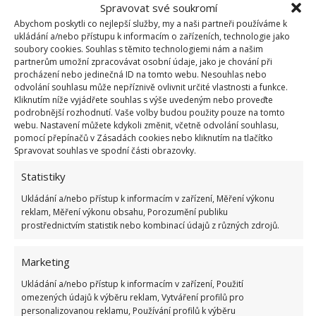
Spravovat své soukromí
jinou barvou, nicméně převažovat by měla
Abychom poskytli co nejlepší služby, my a naši partneři používáme k
narůžovělá či červená.
ukládání a/nebo přístupu k informacím o zařízeních, technologie jako
soubory cookies. Souhlas s těmito technologiemi nám a našim
Datum spotřeby – čím delší, tím čerstvější maso
partnerům umožní zpracovávat osobní údaje, jako je chování při
je.
procházení nebo jedinečná ID na tomto webu. Nesouhlas nebo
odvolání souhlasu může nepříznivě ovlivnit určité vlastnosti a funkce.
Množství vody v balení – pokud maso doslova
Kliknutím níže vyjádřete souhlas s výše uvedeným nebo proveďte
plave v krvi nebo jiné tekutině, může být
podrobnější rozhodnutí. Vaše volby budou použity pouze na tomto
webu. Nastavení můžete kdykoli změnit, včetně odvolání souhlasu,
narušená jeho čerstvost.
pomocí přepínačů v Zásadách cookies nebo kliknutím na tlačítko
Spravovat souhlas ve spodní části obrazovky.
Test palcem – kvalitní a čerstvé maso je pružné.
Pokud tedy do masa zlehka zatlačíte palcem,
Statistiky
mělo by se vrátit do původního stavu. Pokud je
Ukládání a/nebo přístup k informacím v zařízení, Měření výkonu
maso příliš měkké nebo v něm důlek zůstane,
reklam, Měření výkonu obsahu, Porozumění publiku
prostřednictvím statistik nebo kombinací údajů z různých zdrojů.
bude lepší ho ponechat v obchodě.
Marketing
V lepší kondici mimo jiné maso udržuje podložka,
nacházející se v balení pod ním. Do ní se vsakuje
Ukládání a/nebo přístup k informacím v zařízení, Použití
omezených údajů k výběru reklam, Vytváření profilů pro
přebytečná tekutina, takže maso neleží tak úplně v
personalizovanou reklamu, Používání profilů k výběru