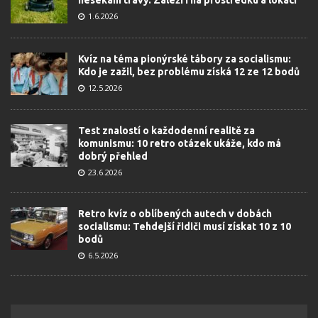
nesekání trávy. Záleží i na prostředku a lokaci
1.6.2026
Kvíz na téma pionýrské tábory za socialismu:
Kdo je zažil, bez problému získá 12 ze 12 bodů
12.5.2026
Test znalostí o každodenní realitě za
komunismu: 10 retro otázek ukáže, kdo má
dobrý přehled
23.6.2026
Retro kvíz o oblíbených autech v dobách
socialismu: Tehdejší řidiči musí získat 10 z 10
bodů
6.5.2026