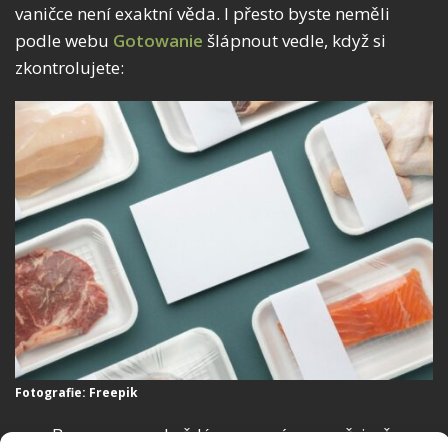
vaničce není exaktní věda. I přesto byste neměli
podle webu
Gotowanie
šlápnout vedle, když si
zkontrolujete:
Fotografie: Freepik
Barvu masa – každé maso má samozřejmě