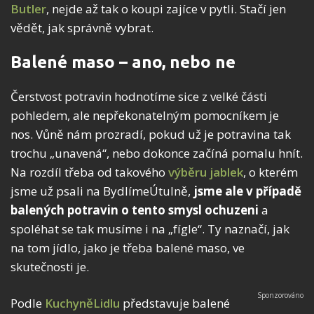
Butler
, nejde až tak o koupi zajíce v pytli. Stačí jen
vědět, jak správně vybrat.
Balené maso – ano, nebo ne
Čerstvost potravin hodnotíme sice z velké části
pohledem, ale nepřekonatelným pomocníkem je
nos. Vůně nám prozradí, pokud už je potravina tak
trochu „unavená“, nebo dokonce začíná pomalu hnít.
Na rozdíl třeba od takového
výběru jablek
, o kterém
jsme už psali na BydlímeÚtulně,
jsme ale v případě
balených potravin o tento smysl ochuzeni
a
spoléhat se tak musíme i na „fígle“. Ty naznačí, jak
na tom jídlo, jako je třeba balené maso, ve
skutečnosti je.
Podle
KuchyněLidlu
představuje balené