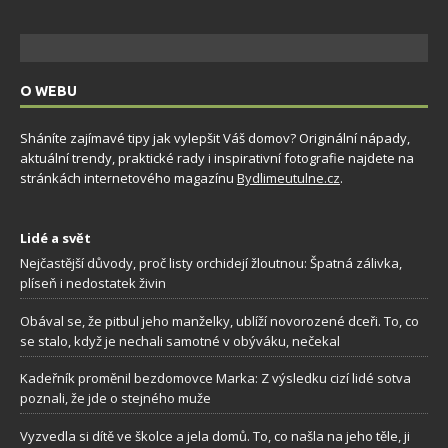
O WEBU
Sháníte zajímavé tipy jak vylepšit Váš domov? Originální nápady,
aktuální trendy, praktické rady i inspirativní fotografie najdete na
stránkách internetového magazínu
Bydlimeutulne.cz
.
Lidé a svět
Nejčastější důvody, proč listy orchidejí žloutnou: Špatná zálivka,
plíseň i nedostatek živin
Obával se, že pitbul jeho manželky, ublíží novorozené dceři. To, co
se stalo, když je nechali samotné v obýváku, nečekal
Kadeřník proměnil bezdomovce Marka: Z výsledku cizí lidé sotva
poznali, že jde o stejného muže
Vyzvedla si dítě ve školce a jela domů. To, co našla na jeho těle, ji