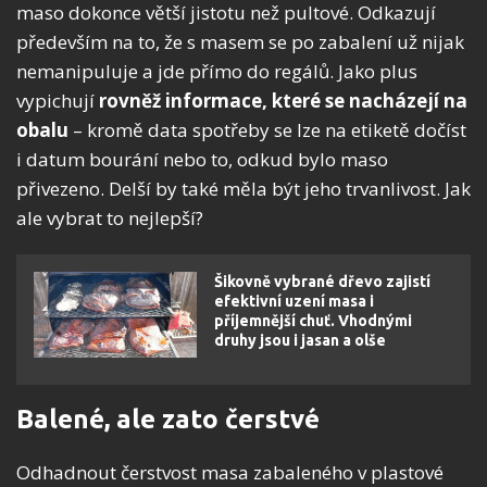
maso dokonce větší jistotu než pultové. Odkazují
především na to, že s masem se po zabalení už nijak
nemanipuluje a jde přímo do regálů. Jako plus
vypichují
rovněž informace, které se nacházejí na
obalu
– kromě data spotřeby se lze na etiketě dočíst
i datum bourání nebo to, odkud bylo maso
přivezeno. Delší by také měla být jeho trvanlivost. Jak
ale vybrat to nejlepší?
Šikovně vybrané dřevo zajistí
efektivní uzení masa i
příjemnější chuť. Vhodnými
druhy jsou i jasan a olše
Balené, ale zato čerstvé
Odhadnout čerstvost masa zabaleného v plastové