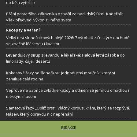
do běla vytočilo
Přání postaršího zákazníka označil za nadlidský úkol. Kadeřník
však předvedl výkon z jiného světa
Recepty a vaření
Velký test slunečnicových olejů 2026: 7 výrobků z českých obchodů
se značně liší cenou i kvalitou
Levandulový sirup z levandule lékařské: Fialová letní zásoba do
limonády, čaje i dezertů
Kokosové řezy se šlehačkou: Jednoduchý moučník, který si
zamiluje celá rodina
Vepřové na paprice zvládne každý a odmění se jemnou omáčkou i
měkkým masem
Sametové řezy „Obliž prst”: Vláčný korpus, krém, který se rozplývá.
Název, který opravdu nic nepřehání
REDAKCE