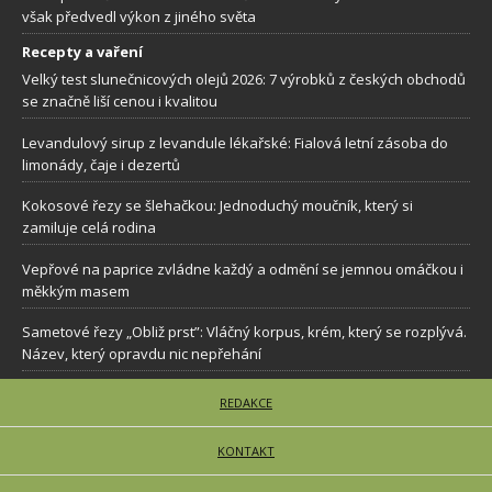
však předvedl výkon z jiného světa
Recepty a vaření
Velký test slunečnicových olejů 2026: 7 výrobků z českých obchodů
se značně liší cenou i kvalitou
Levandulový sirup z levandule lékařské: Fialová letní zásoba do
limonády, čaje i dezertů
Kokosové řezy se šlehačkou: Jednoduchý moučník, který si
zamiluje celá rodina
Vepřové na paprice zvládne každý a odmění se jemnou omáčkou i
měkkým masem
Sametové řezy „Obliž prst”: Vláčný korpus, krém, který se rozplývá.
Název, který opravdu nic nepřehání
REDAKCE
KONTAKT