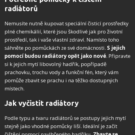
radiátorů
Nemusíte nutně kupovat speciální čisticí prostředky
plné chemikálií, které jsou škodlivé jak pro životní
prostředí, tak i vaše vlastní zdraví. Namísto toho
sáhněte po pomůckách ze své domácnosti.
S jejich
pomocí budou radiátory opět jako nové
. Připravte
si k jejich mytí libovolný hadřík, popřípadě
prachovku, trochu vody a funkční fén, který vám
pomůže zbavit se prachu i na těžko dostupných
místech.
Jak vyčistit radiátory
Podle typu a tvaru radiátorů se postupy jejich mytí
stejně jako vhodné pomůcky liší. Ideální je začít
čištění pomocí navlhčeného hadříku.
Zbavte se