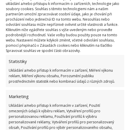
ukládání a/nebo přístupu k informacím o zařízeních, technologie jako
soubory cookies. Souhlas s těmito technologiemi nám a našim
partnerům umožní zpracovávat osobní údaje, jako je chování při
procházení nebo jedinečná ID na tomto webu. Nesouhlas nebo
odvolání souhlasu může nepříznivě ovlivnit určité vlastnosti a funkce.
Kliknutím níže vyjádřete souhlas s výše uvedeným nebo proveďte
podrobnější rozhodnutí. Vaše volby budou použity pouze na tomto
webu. Nastavení můžete kdykoli změnit, včetně odvolání souhlasu,
pomocí přepínačů v Zásadách cookies nebo kliknutím na tlačítko
Fotografie: Pixabay
Spravovat souhlas ve spodní části obrazovky.
Pokud se nedostanete na všechna místa, sáhněte po
Statistiky
fénu. Díky němu můžete vyfoukat všechny nečistoty i
Ukládání a/nebo přístup k informacím v zařízení, Měření výkonu
z těžko dostupných míst.
Stačí ho nastavit na
reklam, Měření výkonu obsahu, Porozumění publiku
prostřednictvím statistik nebo kombinací údajů z různých zdrojů.
nejvyšší výkon a zamířit
. Jakmile máte hotovo,
vyplatí se ještě před zahájením vytápění radiátory
Marketing
odvzdušnit. K tomuto účelu slouží postranní ventil.
Ukládání a/nebo přístup k informacím v zařízení, Použití
omezených údajů k výběru reklam, Vytváření profilů pro
Zdroj:
Domek i Ogrodek
personalizovanou reklamu, Používání profilů k výběru
personalizované reklamy, Vytváření profilů pro personalizovaný
obsah, Používání profilů pro výběr personalizovaného obsahu,