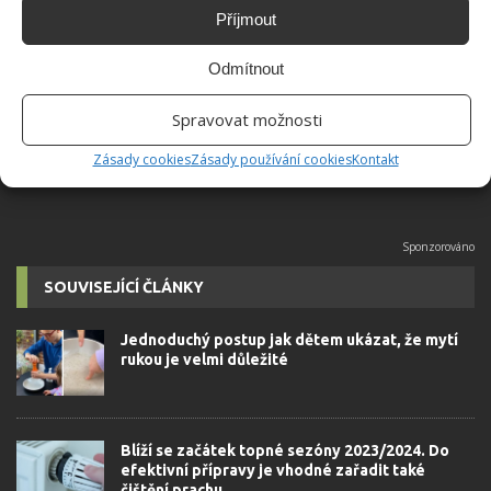
Jiří Kolář
Příjmout
Absolvent České zemědělské
univerzity, který je již od malička
Odmítnout
velkým kutilem. V podstatě vše, co je
možné najít v j...
[Více o autorovi]
Spravovat možnosti
Zásady cookies
Zásady používání cookies
Kontakt
SOUVISEJÍCÍ ČLÁNKY
Jednoduchý postup jak dětem ukázat, že mytí
rukou je velmi důležité
Blíží se začátek topné sezóny 2023/2024. Do
efektivní přípravy je vhodné zařadit také
čištění prachu