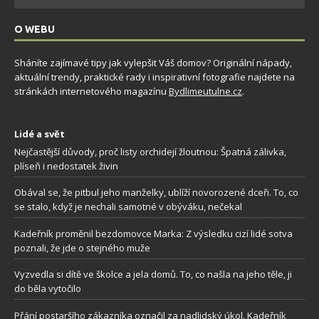
O WEBU
Sháníte zajímavé tipy jak vylepšit Váš domov? Originální nápady,
aktuální trendy, praktické rady i inspirativní fotografie najdete na
stránkách internetového magazínu
Bydlimeutulne.cz
.
Lidé a svět
Nejčastější důvody, proč listy orchidejí žloutnou: Špatná zálivka,
plíseň i nedostatek živin
Obával se, že pitbul jeho manželky, ublíží novorozené dceři. To, co
se stalo, když je nechali samotné v obýváku, nečekal
Kadeřník proměnil bezdomovce Marka: Z výsledku cizí lidé sotva
poznali, že jde o stejného muže
Vyzvedla si dítě ve školce a jela domů. To, co našla na jeho těle, ji
do běla vytočilo
Přání postaršího zákazníka označil za nadlidský úkol. Kadeřník