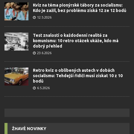
Kvíz na téma pionýrské tábory za socialismu:
Kdo je zažil, bez problému získá 12 ze 12 bodů
12.5.2026
Test znalostí o každodenní realitě za
komunismu: 10 retro otázek ukáže, kdo má
dobrý přehled
23.6.2026
Retro kvíz o oblíbených autech v dobách
socialismu: Tehdejší řidiči musí získat 10 z 10
bodů
6.5.2026
ŽHAVÉ NOVINKY