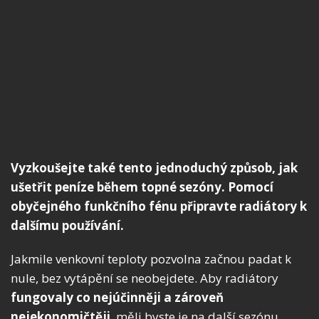
Vyzkoušejte také tento jednoduchý způsob, jak
ušetřit peníze během topné sezóny. Pomocí
obyčejného funkčního fénu připravte radiátory k
dalšímu používání.
Jakmile venkovní teploty pozvolna začnou padat k
nule, bez vytápění se neobejdete. Aby radiátory
fungovaly co nejúčinněji a zároveň
nejekonomičtěji
, měli byste je na další sezónu