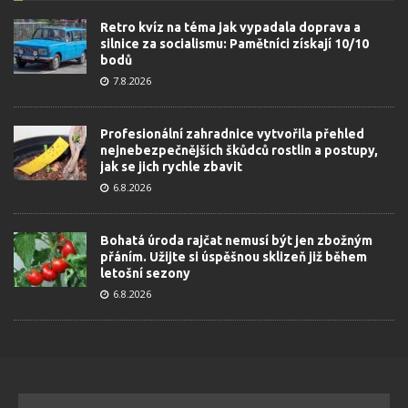
Retro kvíz na téma jak vypadala doprava a
silnice za socialismu: Pamětníci získají 10/10
bodů
7.8.2026
Profesionální zahradnice vytvořila přehled
nejnebezpečnějších škůdců rostlin a postupy,
jak se jich rychle zbavit
6.8.2026
Bohatá úroda rajčat nemusí být jen zbožným
přáním. Užijte si úspěšnou sklizeň již během
letošní sezony
6.8.2026