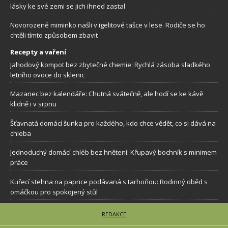
lásky ke své zemi se jich ihned zastal
Novorozené miminko našli v igelitové tašce v lese. Rodiče se ho
chtěli tímto způsobem zbavit
Recepty a vaření
Jahodový kompot bez zbytečné chemie: Rychlá zásoba sladkého
letního ovoce do sklenic
Mazanec bez kalendáře: Chutná svátečně, ale hodí se ke kávě
klidně i v srpnu
Šťavnatá domácí šunka pro každého, kdo chce vědět, co si dává na
chleba
Jednoduchý domácí chléb bez hnětení: Křupavý bochník s minimem
práce
Kuřecí stehna na paprice podávaná s tarhoňou: Rodinný oběd s
omáčkou pro spokojený stůl
REDAKCE