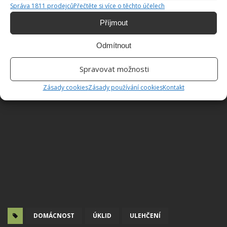
Správa 1811 prodejců
Přečtěte si více o těchto účelech
Příjmout
Odmítnout
Spravovat možnosti
Zásady cookies
Zásady používání cookies
Kontakt
DOMÁCNOST
ÚKLID
ULEHČENÍ