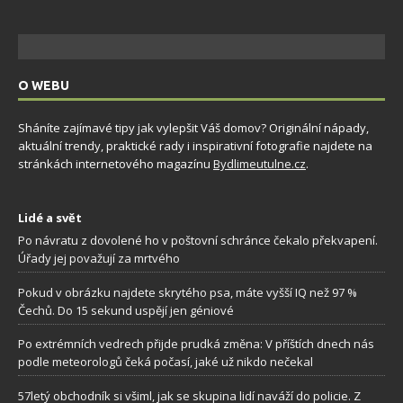
O WEBU
Sháníte zajímavé tipy jak vylepšit Váš domov? Originální nápady,
aktuální trendy, praktické rady i inspirativní fotografie najdete na
stránkách internetového magazínu
Bydlimeutulne.cz
.
Lidé a svět
Po návratu z dovolené ho v poštovní schránce čekalo překvapení.
Úřady jej považují za mrtvého
Pokud v obrázku najdete skrytého psa, máte vyšší IQ než 97 %
Čechů. Do 15 sekund uspějí jen géniové
Po extrémních vedrech přijde prudká změna: V příštích dnech nás
podle meteorologů čeká počasí, jaké už nikdo nečekal
57letý obchodník si všiml, jak se skupina lidí naváží do policie. Z