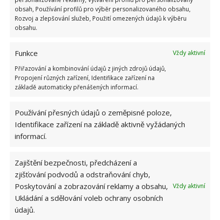
Kuličky z alobalu mohou odstranit statickou
obsah, Používání profilů pro výběr personalizovaného obsahu,
elektřinu z prádla. Jednu kuličku můžete používat po
Rozvoj a zlepšování služeb, Použití omezených údajů k výběru
obsahu.
dobu asi 6 měsíců, takže se jedná o skutečně levné
řešení.
Funkce
Vždy aktivní
Lepicí páska
Přiřazování a kombinování údajů z jiných zdrojů údajů,
Propojení různých zařízení, Identifikace zařízení na
základě automaticky přenášených informací.
Na okraj lopatky na zametání nalepte lepicí pásku.
Bude mnohem snadnější zamést a odstranit všechen
Používání přesných údajů o zeměpisné poloze,
prach.
Identifikace zařízení na základě aktivně vyžádaných
informací.
Lepicí váleček na oblečení
Zajištění bezpečnosti, předcházení a
Odstranit mrtvý hmyz a prach ze sítě na okně nebo
zjišťování podvodů a odstraňování chyb,
ze záclon je jednoduché, pokud použijete váleček na
Poskytování a zobrazování reklamy a obsahu,
Vždy aktivní
oblečení.
Ukládání a sdělování voleb ochrany osobních
údajů.
Zdroj: Goodhousekeeping