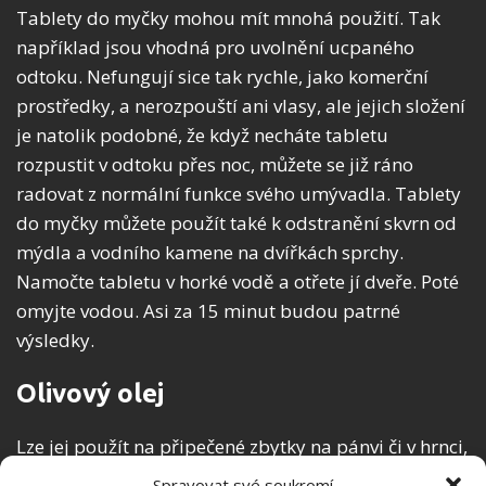
Tablety do myčky mohou mít mnohá použití. Tak
například jsou vhodná pro uvolnění ucpaného
odtoku. Nefungují sice tak rychle, jako komerční
prostředky, a nerozpouští ani vlasy, ale jejich složení
je natolik podobné, že když necháte tabletu
rozpustit v odtoku přes noc, můžete se již ráno
radovat z normální funkce svého umývadla. Tablety
do myčky můžete použít také k odstranění skvrn od
mýdla a vodního kamene na dvířkách sprchy.
Namočte tabletu v horké vodě a otřete jí dveře. Poté
omyjte vodou. Asi za 15 minut budou patrné
výsledky.
Olivový olej
Lze jej použít na připečené zbytky na pánvi či v hrnci,
se kterými jste si neporadili v rámci mytí nádobí vy
Spravovat své soukromí