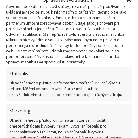
či vaše myčka. Na skvrnu nalijte trochu oleje a vložte
Abychom poskytli co nejlepší služby, my a naši partneři používáme k
ukládání a/nebo přístupu k informacím o zařízeních, technologie jako
na 20 minut do trouby. Připečená skvrna se rozpustí
soubory cookies. Souhlas s těmito technologiemi nám a našim
a promění v kapalinu, kterou už snadno po
partnerům umožní zpracovávat osobní údaje, jako je chování při
procházení nebo jedinečná ID na tomto webu. Nesouhlas nebo
vychladnutí odstraníte.
odvolání souhlasu může nepříznivě ovlivnit určité vlastnosti a funkce.
Kliknutím níže vyjádřete souhlas s výše uvedeným nebo proveďte
podrobnější rozhodnutí. Vaše volby budou použity pouze na tomto
webu. Nastavení můžete kdykoli změnit, včetně odvolání souhlasu,
pomocí přepínačů v Zásadách cookies nebo kliknutím na tlačítko
Spravovat souhlas ve spodní části obrazovky.
Statistiky
Ukládání a/nebo přístup k informacím v zařízení, Měření výkonu
reklam, Měření výkonu obsahu, Porozumění publiku
prostřednictvím statistik nebo kombinací údajů z různých zdrojů.
Marketing
Fotografie: Freepik
Ukládání a/nebo přístup k informacím v zařízení, Použití
Alobal
omezených údajů k výběru reklam, Vytváření profilů pro
personalizovanou reklamu, Používání profilů k výběru
personalizované reklamy, Vytváření profilů pro personalizovaný