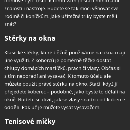
domově bylo čisto. K tomu vám postačí minimální
znalosti i nástroje. Budete se tak moci věnovat své
rodině či koníčkům. Jaké užitečné triky byste měli
znát?
Stěrky na okna
Klasické stěrky, které běžně používáme na okna mají
jiné využití. Z koberců je poměrně těžké dostat
chlupy domácích mazlíčků, prach či vlasy. Občas si
s tím neporadí ani vysavač. K tomuto účelu ale
můžete použít právě stěrku na okno. Stačí, když jí
přejedete koberec – podobně, jako byste to dělali na
okně. Budete se divit, jak se vlasy snadno od koberce
oddělí. Pak už je můžete vysát vysavačem.
Tenisové míčky